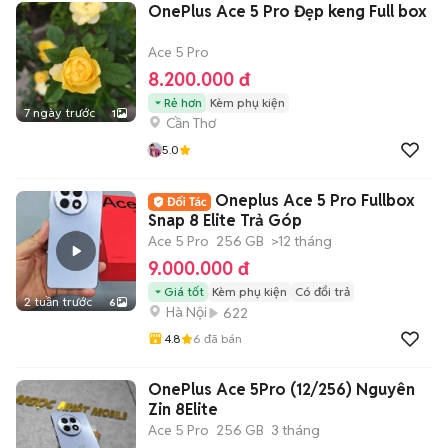
OnePlus Ace 5 Pro Đẹp keng Full box
Ace 5 Pro
8.200.000 đ
Rẻ hơn
Kèm phụ kiện
7 ngày trước
1
Cần Thơ
5.0
Oneplus Ace 5 Pro Fullbox
Snap 8 Elite Trả Góp
Ace 5 Pro
256 GB
>12 tháng
9.000.000 đ
Giá tốt
Kèm phụ kiện
Có đổi trả
2 tuần trước
6
Hà Nội
622
4.8
6
đã bán
OnePlus Ace 5Pro (12/256) Nguyên
Zin 8Elite
Ace 5 Pro
256 GB
3 tháng