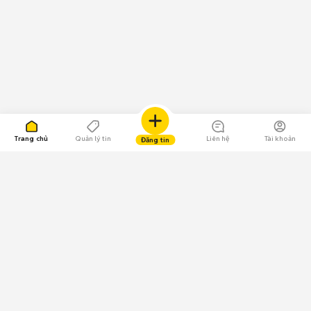
Trang chủ
Quản lý tin
Liên hệ
Tài khoản
Đăng tin
109.000 Bình chọn
Tải ứng dụng Chợ Tốt