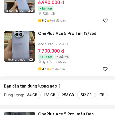
6.990.000 đ
Rẻ hơn
3 tuần trước
4
Đắk Lắk
5.0
786
đã bán
OnePlus Ace 5 Pro Tím 12/256
Ace 5 Pro
256 GB
7.700.000 đ
Giá tốt
Có đổi trả
1 tháng trước
4
Tp Hồ Chí Minh
4.6
261
đã bán
Bạn cần tìm
dung lượng
nào ?
Dung lượng:
64 GB
128 GB
256 GB
512 GB
1 TB
2 
OnePlus Ace 5 Pro, màu Đen