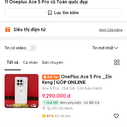
11 Oneplus Ace 5 Pro cũ Toàn quốc đẹp
Lưu tìm kiếm
Siêu thị điện tử
Xem Cửa hàng
Tin có video
Tin mới nhất
Tất cả
Cá nhân
Bán chuyên
OnePlus Ace 5 Pro _Zin
Keng | 𝐆Ó𝐏 𝐎𝐍𝐋𝐈𝐍𝐄
Ace 5 Pro
256 GB
Còn bảo hành
9.290.000 đ
Giá tốt
Kèm phụ kiện
Có đổi trả
hôm qua
6
Tp Hồ Chí Minh
4.7
412
đã bán