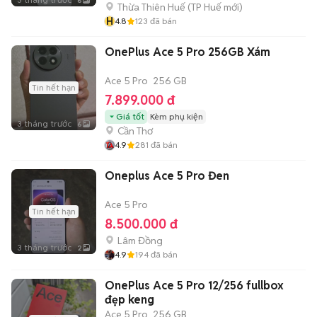
6
Thừa Thiên Huế
(
TP Huế
mới)
H
4.8
123
đã bán
OnePlus Ace 5 Pro 256GB Xám
Ace 5 Pro
256 GB
Tin hết hạn
7.899.000 đ
Giá tốt
Kèm phụ kiện
3 tháng trước
6
Cần Thơ
4.9
281
đã bán
Oneplus Ace 5 Pro Đen
Ace 5 Pro
Tin hết hạn
8.500.000 đ
Lâm Đồng
3 tháng trước
2
4.9
194
đã bán
OnePlus Ace 5 Pro 12/256 fullbox
đẹp keng
Ace 5 Pro
256 GB