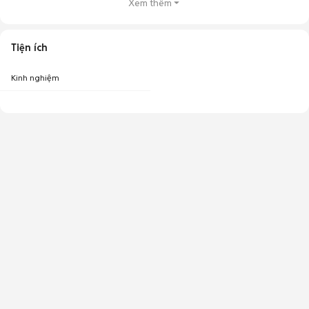
Xem thêm
Tiện ích
Kinh nghiệm