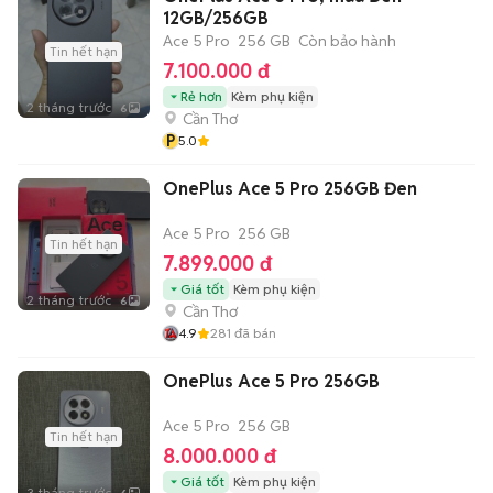
12GB/256GB
Ace 5 Pro
256 GB
Còn bảo hành
Tin hết hạn
7.100.000 đ
Rẻ hơn
Kèm phụ kiện
2 tháng trước
6
Cần Thơ
P
5.0
OnePlus Ace 5 Pro 256GB Đen
Ace 5 Pro
256 GB
Tin hết hạn
7.899.000 đ
Giá tốt
Kèm phụ kiện
2 tháng trước
6
Cần Thơ
4.9
281
đã bán
OnePlus Ace 5 Pro 256GB
Ace 5 Pro
256 GB
Tin hết hạn
8.000.000 đ
Giá tốt
Kèm phụ kiện
3 tháng trước