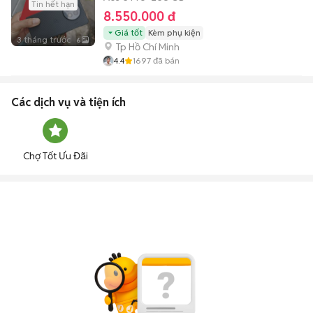
Tin hết hạn
8.550.000 đ
Giá tốt
Kèm phụ kiện
3 tháng trước
6
Tp Hồ Chí Minh
4.4
1697
đã bán
Các dịch vụ và tiện ích
Chợ Tốt Ưu Đãi