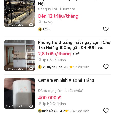
Nội
Công ty TNHH Horesca
Đến 12 triệu/tháng
Hà Nội
1 phút trước
1
H
Hương
Phòng trọ thoáng mát ngay cạnh Chợ
Tân Hương 100m, gần ĐH HUIT và
VHU
2,8 triệu/tháng
18 m²
Tp Hồ Chí Minh
L
4.8
47
đã bán
Lê Huỳnh Tịnh
1 phút trước
3
Camera an ninh Xiaomi Trắng
Đã sử dụng (chưa sửa chữa)
400.000 đ
Tp Hồ Chí Minh
1 phút trước
3
4.2
5849
đã bán
Tuấn Đồ Cũ