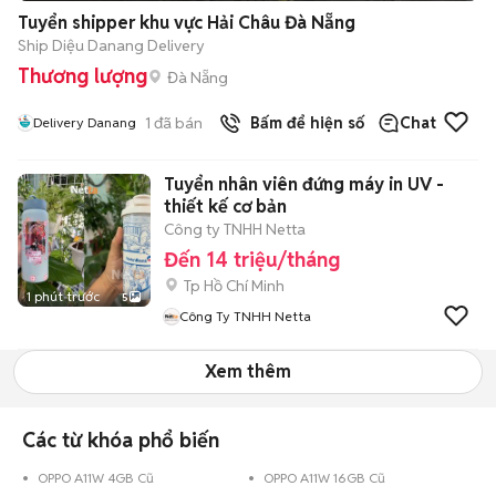
Tuyển shipper khu vực Hải Châu Đà Nẵng
Ship Diệu Danang Delivery
Thương lượng
Đà Nẵng
1
đã bán
Bấm để hiện số
Chat
Delivery Danang
Tuyển nhân viên đứng máy in UV -
thiết kế cơ bản
Công ty TNHH Netta
Đến 14 triệu/tháng
Tp Hồ Chí Minh
1 phút trước
5
Công Ty TNHH Netta
Xem thêm
Các từ khóa phổ biến
OPPO A11W 4GB Cũ
OPPO A11W 16GB Cũ