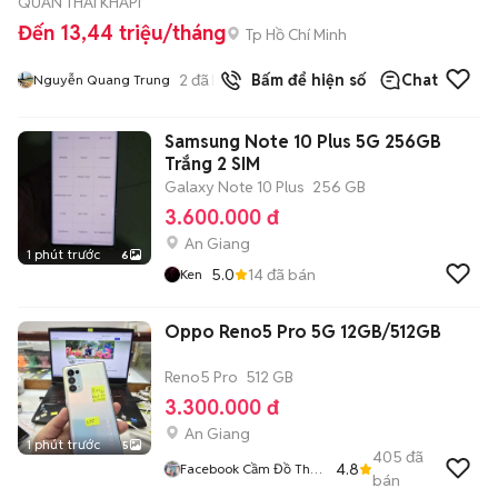
QUÁN THÁI KHAPI
Đến 13,44 triệu/tháng
Tp Hồ Chí Minh
2
đã bán
Bấm để hiện số
Chat
Nguyễn Quang Trung
Samsung Note 10 Plus 5G 256GB
Trắng 2 SIM
Galaxy Note 10 Plus
256 GB
3.600.000 đ
An Giang
1 phút trước
6
5.0
14
đã bán
Ken
Oppo Reno5 Pro 5G 12GB/512GB
Reno5 Pro
512 GB
3.300.000 đ
An Giang
1 phút trước
5
405
đã
4.8
Facebook Cầm Đồ Thúy
bán
Vân