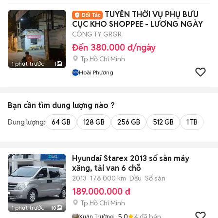
TUYỂN THỜI VỤ PHỤ BƯU
CỤC KHO SHOPPEE - LƯƠNG NGÀY
CÔNG TY GRGR
Đến 380.000 đ/ngày
Tp Hồ Chí Minh
1 phút trước
1
Hoài Phương
Bạn cần tìm
dung lượng
nào ?
Dung lượng:
64 GB
128 GB
256 GB
512 GB
1 TB
2 
Hyundai Starex 2013 số sàn máy
xăng, tải van 6 chỗ
2013
178.000 km
Dầu
Số sàn
189.000.000 đ
Tp Hồ Chí Minh
1 phút trước
10
5.0
4
đã bán
Xuân Trường