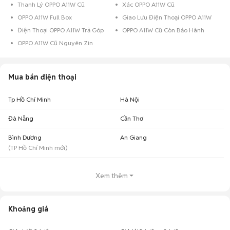
Thanh Lý OPPO A11W Cũ
Xác OPPO A11W Cũ
OPPO A11W Full Box
Giao Lưu Điện Thoại OPPO A11W
Điện Thoại OPPO A11W Trả Góp
OPPO A11W Cũ Còn Bảo Hành
OPPO A11W Cũ Nguyên Zin
Mua bán điện thoại
Tp Hồ Chí Minh
Hà Nội
Đà Nẵng
Cần Thơ
Bình Dương
An Giang
(
TP Hồ Chí Minh
mới)
Xem thêm
Khoảng giá