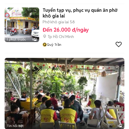
Tuyển tạp vụ, phục vụ quán ăn phở
khô gia lai
Phở khô gia lai 58
Đến 26.000 đ/ngày
Tp Hồ Chí Minh
1 phút trước
1
Q
Quỳ Trần
Tin nổi bật
1