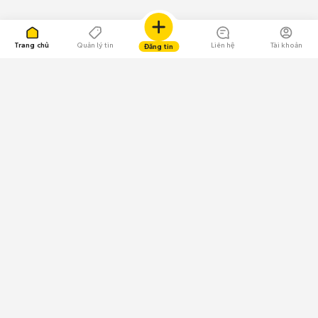
Trang chủ
Quản lý tin
Liên hệ
Tài khoản
Đăng tin
109.000 Bình chọn
Tải ứng dụng Chợ Tốt
Về Chợ Tốt
Quy chế sàn
Chính sách bảo mật
Giải quyết tranh chấp
CÔNG TY TNHH CHỢ TỐT - Người đại diện theo pháp luật:
Nguyễn Trọng Tấn; GPDKKD: 0312120782 do Sở KH & ĐT TP.HCM cấp ngày
11/01/2013;