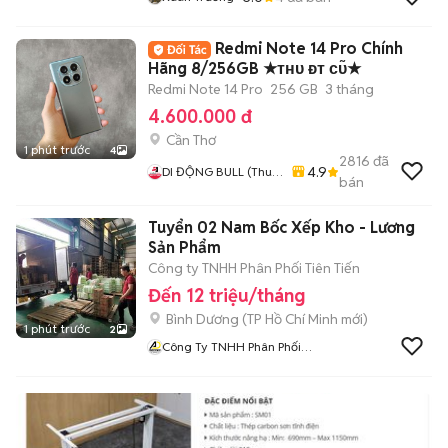
Redmi Note 14 Pro Chính
Hãng 8/256GB ★ᴛʜᴜ ᴆᴛ ᴄᴜ̃★
Redmi Note 14 Pro
256 GB
3 tháng
4.600.000 đ
Cần Thơ
1 phút trước
4
2816
đã
4.9
DI ĐỘNG BULL (Thu
bán
Máy Cũ - Góp Ko Cần
Trả Trước)
Tuyển 02 Nam Bốc Xếp Kho - Lương
Sản Phẩm
Công ty TNHH Phân Phối Tiên Tiến
Đến 12 triệu/tháng
Bình Dương
(
TP Hồ Chí Minh
mới)
1 phút trước
2
Công Ty TNHH Phân Phối
Tiên Tiến