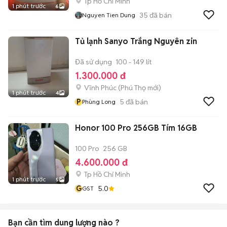
Tp Hồ Chí Minh
1 phút trước
6
35
đã bán
Nguyen Tien Dung
Tủ lạnh Sanyo Trắng Nguyên zin
Đã sử dụng
100 - 149 lít
1.300.000 đ
Vĩnh Phúc
(
Phú Thọ
mới)
1 phút trước
4
P
5
đã bán
Phùng Long
Honor 100 Pro 256GB Tím 16GB
100 Pro
256 GB
4.600.000 đ
Tp Hồ Chí Minh
1 phút trước
5
G
5.0
GST
Bạn cần tìm
dung lượng
nào ?