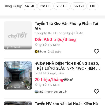
Dung lượng:
64 GB
128 GB
256 GB
512 GB
1 TB
2 
Tuyển Thủ Kho Văn Phòng Phẩm Tại
Q 6
Công Ty TNHH Công Nghệ Đề An
Đến 9,50 triệu/tháng
Tp Hồ Chí Minh
1 phút trước
Đ
2
đã bán
Đề An
💰💰💰 NHÀ DIỆN TÍCH KHỦNG 5❌30,
TRỆT LỬNG 2LẦU: 5PN 4WC - HẺM XE
TẢI
5 PN
Nhà ngõ, hẻm
20 triệu/tháng
150 m²
Tp Hồ Chí Minh
1 phút trước
11
Nhà Thuê Nguyên Căn
Tuyển NV kho vận tại Hoàn Kiếm Hà