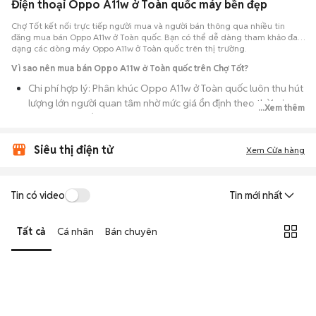
Điện thoại Oppo A11w ở Toàn quốc máy bền đẹp
Chợ Tốt kết nối trực tiếp người mua và người bán thông qua nhiều tin
đăng mua bán Oppo A11w ở Toàn quốc. Bạn có thể dễ dàng tham khảo đa
dạng các dòng máy Oppo A11w ở Toàn quốc trên thị trường.
Vì sao nên mua bán Oppo A11w ở Toàn quốc trên Chợ Tốt?
Chi phí hợp lý: Phân khúc Oppo A11w ở Toàn quốc luôn thu hút
lượng lớn người quan tâm nhờ mức giá ổn định theo thời gian,
...Xem thêm
phù hợp với số đông.
Nguồn cung dồi dào: Hàng loạt bài đăng Oppo A11w ở Toàn
Siêu thị điện tử
Xem Cửa hàng
quốc cung cấp cho bạn nhiều lựa chọn về tỷ lệ phần trăm pin,
tình trạng ngoại hình và lịch sử bảo hành.
Giao dịch thực tế: Việc gặp nhau trực tiếp giúp bạn có thời
Tin có video
Tin mới nhất
gian cầm máy trên tay, test kỹ càng để tránh rủi ro khi mua đồ
điện tử cũ.
Tất cả
Cá nhân
Bán chuyên
Thanh toán nhanh chóng: Khi hai bên đã ưng ý về tình trạng
máy, quá trình thanh toán và bàn giao diễn ra ngay lập tức,
thủ tục đơn giản.