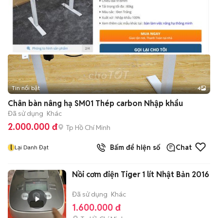
Tin nổi bật
4
Chân bàn nâng hạ SM01 Thép carbon Nhập khẩu
Đã sử dụng
Khác
2.000.000 đ
Tp Hồ Chí Minh
l
Bấm để hiện số
Chat
Lại Danh Đạt
Nồi cơm điện Tiger 1 lít Nhật Bản 2016
Đã sử dụng
Khác
1.600.000 đ