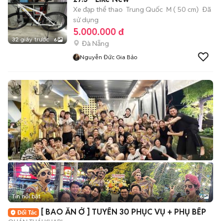
Xe đạp thể thao
Trung Quốc
M ( 50 cm)
Đã
sử dụng
5.000.000 đ
32 giây trước
6
Đà Nẵng
Nguyễn Đức Gia Bảo
Tin nổi bật
6
+
2
[ BAO ĂN Ở ] TUYỂN 30 PHỤC VỤ + PHỤ BẾP