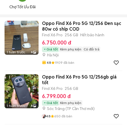
Chợ Tốt Ưu Đãi
Oppo Find X6 Pro 5G 12/256 Đen sạc
80w có ship COD
Find X6 Pro
256 GB
Hết bảo hành
6.750.000 đ
Giá tốt
Kèm phụ kiện
Có đổi trả
1 tuần trước
6
Hà Nội
4.8
1909
đã bán
Oppo Find X6 Pro 5G 12/256gb giá
tốt
Find X6 Pro
256 GB
6.799.000 đ
Giá tốt
Kèm phụ kiện
1 tuần trước
6
Sóc Trăng
(
TP Cần Thơ
mới)
4.8
650
đã bán