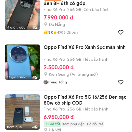
đen BH 6th có góp
Find X6 Pro
256 GB
Còn bảo hành
7.990.000 đ
Đà Nẵng
4 giờ trước
5
5.0
4306
đã bán
Oppo Find X6 Pro Xanh Sọc màn hình
Find X6 Pro
256 GB
Hết bảo hành
2.500.000 đ
Kiên Giang
(
An Giang
mới)
17 giờ trước
4
Trung Tống
Oppo Find X6 Pro 5G 16/256 Đen sạc
80w có ship COD
Find X6 Pro
256 GB
Hết bảo hành
6.950.000 đ
Giá tốt
Kèm phụ kiện
Có đổi trả
hôm qua
6
Hà Nội