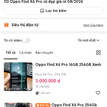
112 Oppo Find X6 Pro cũ đẹp giá rẻ 08/2026
Lưu tìm kiếm
Siêu thị điện tử
Xem Cửa hàng
Tin có video
Tin mới nhất
Tất cả
Cá nhân
Bán chuyên
Oppo Find X6 Pro 16GB 256GB Xanh
Find X6 Pro
256 GB
3.000.000 đ
Hà Nội
3 giờ trước
6
3
đã bán
Oppo Find X6 Pro 256Gb