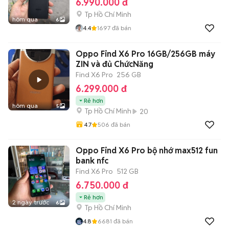
6.990.000 đ
Tp Hồ Chí Minh
hôm qua
6
4.4
1697
đã bán
Oppo Find X6 Pro 16GB/256GB máy
ZIN và đủ ChứcNăng
Find X6 Pro
256 GB
6.299.000 đ
Rẻ hơn
hôm qua
5
Tp Hồ Chí Minh
20
4.7
506
đã bán
Oppo Find X6 Pro bộ nhớ max512 fun
bank nfc
Find X6 Pro
512 GB
6.750.000 đ
Rẻ hơn
2 ngày trước
6
Tp Hồ Chí Minh
4.8
6681
đã bán