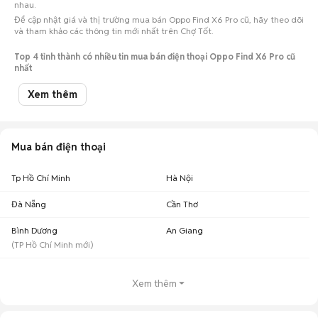
nhau.
Để cập nhật giá và thị trường mua bán Oppo Find X6 Pro cũ, hãy theo dõi
và tham khảo các thông tin mới nhất trên Chợ Tốt.
Top 4 tỉnh thành có nhiều tin mua bán điện thoại Oppo Find X6 Pro cũ
nhất
Xem thêm
Số lượng điện
Tỉnh thành
Khoảng giá
thoại
Oppo Find X6 Pro cũ Tp Hồ Chí
6,11 triệu - 7,47
36
Minh
triệu
Mua bán điện thoại
6,35 triệu - 7,76
Oppo Find X6 Pro cũ Hà Nội
30
triệu
Tp Hồ Chí Minh
Hà Nội
12,51 triệu - 15,29
Oppo Find X6 Pro cũ Cần Thơ
10
triệu
Đà Nẵng
Cần Thơ
7,19 triệu - 8,79
Oppo Find X6 Pro cũ Đà Nẵng
9
Bình Dương
An Giang
triệu
(
TP Hồ Chí Minh
mới)
Giá Oppo Find X6 Pro cũ theo màu sắc cập nhật 07/08/2026
Xem thêm
Oppo Find X6 Pro màu màu khác cũ
: 11,4 triệu
Oppo Find X6 Pro màu xanh dương cũ
: 7,65 triệu
Oppo Find X6 Pro màu đen cũ
: 7,3 triệu