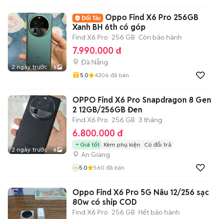
Oppo Find X6 Pro 256GB
Xanh BH 6th có góp
Find X6 Pro
256 GB
Còn bảo hành
7.990.000 đ
Đà Nẵng
2 ngày trước
5
5.0
4306
đã bán
OPPO Find X6 Pro Snapdragon 8 Gen
2 12GB/256GB Đen
Find X6 Pro
256 GB
3 tháng
6.800.000 đ
Giá tốt
Kèm phụ kiện
Có đổi trả
2 ngày trước
6
An Giang
5.0
560
đã bán
Oppo Find X6 Pro 5G Nâu 12/256 sạc
80w có ship COD
Find X6 Pro
256 GB
Hết bảo hành