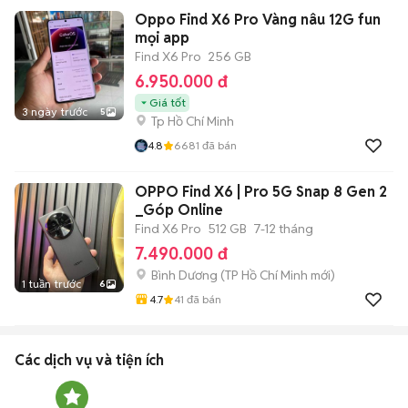
Oppo Find X6 Pro Vàng nâu 12G fun
mọi app
Find X6 Pro
256 GB
6.950.000 đ
Giá tốt
3 ngày trước
5
Tp Hồ Chí Minh
4.8
6681
đã bán
OPPO Find X6 | Pro 5G Snap 8 Gen 2
_Góp Online
Find X6 Pro
512 GB
7-12 tháng
7.490.000 đ
Bình Dương
(
TP Hồ Chí Minh
mới)
1 tuần trước
6
4.7
41
đã bán
Các dịch vụ và tiện ích