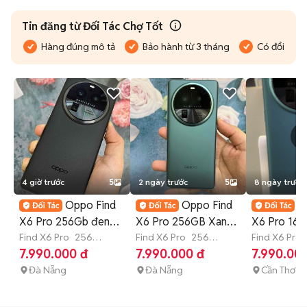
Tin đăng từ Đối Tác Chợ Tốt
Hàng đúng mô tả
Bảo hành từ 3 tháng
Có đổi trả
4 giờ trước
5
2 ngày trước
5
8 ngày trước
Oppo Find
Oppo Find
O
X6 Pro 256Gb đen
X6 Pro 256GB Xanh
X6 Pro 16/
BH 6th có góp
Find X6 Pro
256
BH 6th có góp
Find X6 Pro
256
99% CÓ SH
Find X6 Pro
GB
Còn bảo hành
GB
Còn bảo hành
7.990.000 đ
7.990.000 đ
7.990.00
Đà Nẵng
Đà Nẵng
Cần Thơ