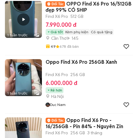
OPPO Find X6 Pro 16/512GB
đẹp 99% CÓ SHIP
Find X6 Pro
512 GB
7.990.000 đ
Giá tốt
Kèm phụ kiện
Có quà tặng
1 tuần trước
4
Cần Thơ
145
4.9
678
đã bán
Oppo Find X6 Pro 256GB Xanh
Find X6 Pro
256 GB
6.000.000 đ
Rẻ hơn
1 tuần trước
3
Hà Nội
Duc Nam
Oppo Find X6 Pro -
16/256GB - Pin 84% - Nguyên Zin
Find X6 Pro
256 GB
3 tháng