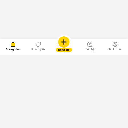
Trang chủ
Quản lý tin
Liên hệ
Tài khoản
Đăng tin
109.000 Bình chọn
Tải ứng dụng Chợ Tốt