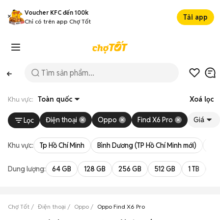
Voucher KFC đến 100k
Tải app
Chỉ có trên app Chợ Tốt
Khu vực:
Toàn quốc
Xoá lọc
Điện thoại
Oppo
Find X6 Pro
Giá
Lọc
Khu vực:
Tp Hồ Chí Minh
Bình Dương (TP Hồ Chí Minh mới)
Bà 
Dung lượng:
64 GB
128 GB
256 GB
512 GB
1 TB
2 
Chợ Tốt
Điện thoại
Oppo
Oppo Find X6 Pro