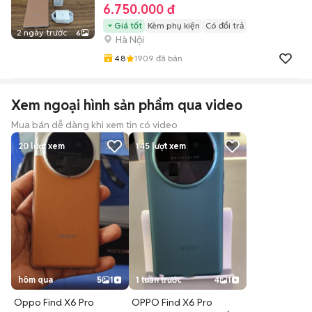
6.750.000 đ
Giá tốt
Kèm phụ kiện
Có đổi trả
2 ngày trước
6
Hà Nội
4.8
1909
đã bán
Xem ngoại hình sản phẩm qua video
Mua bán dễ dàng khi xem tin có video
20
lượt xem
145
lượt xem
hôm qua
5
1
1 tuần trước
4
1
Oppo Find X6 Pro
OPPO Find X6 Pro