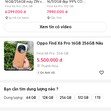
16GB/256GB máy ZIN và
16/512GB đẹp 99% CÓ
đủ ChứcNăng
Find X6 Pro 256 GB
SHIP
Find X6 Pro 512 GB
6.299.000 đ
7.990.000 đ
Tp Hồ Chí Minh
Cần Thơ
Xem tin có video
Oppo Find X6 Pro 16GB 256GB Nâu
Find X6 Pro
256 GB
5.500.000 đ
Thanh Hóa
3 ngày trước
4
Qc Anh Vũ
Bạn cần tìm
dung lượng
nào ?
Dung lượng:
64 GB
128 GB
256 GB
512 GB
1 TB
2 