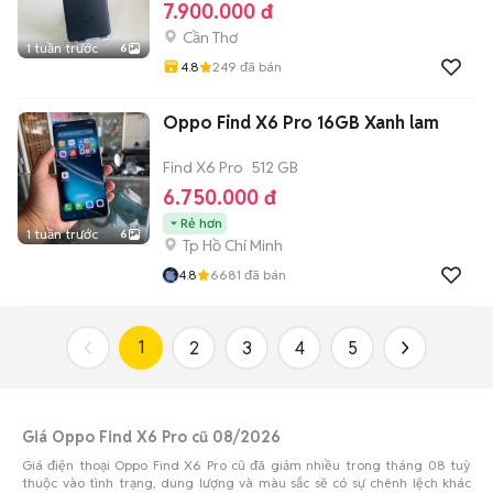
7.900.000 đ
Cần Thơ
1 tuần trước
6
4.8
249
đã bán
Oppo Find X6 Pro 16GB Xanh lam
Find X6 Pro
512 GB
6.750.000 đ
Rẻ hơn
1 tuần trước
6
Tp Hồ Chí Minh
4.8
6681
đã bán
1
2
3
4
5
Giá Oppo Find X6 Pro cũ 08/2026
Giá điện thoại Oppo Find X6 Pro cũ đã giảm nhiều trong tháng 08 tuỳ
thuộc vào tình trạng, dung lượng và màu sắc sẽ có sự chênh lệch khác