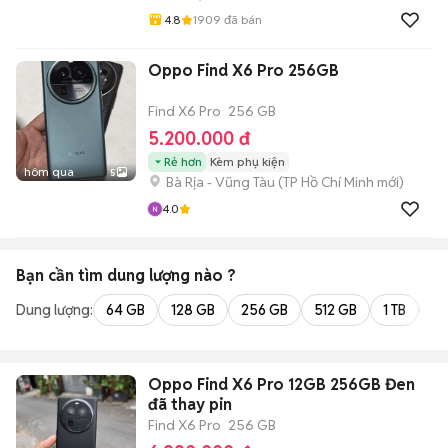
4.8
1909
đã bán
Oppo Find X6 Pro 256GB
Find X6 Pro
256 GB
5.200.000 đ
Rẻ hơn
Kèm phụ kiện
hôm qua
5
Bà Rịa - Vũng Tàu
(
TP Hồ Chí Minh
mới)
4.0
Bạn cần tìm
dung lượng
nào ?
Dung lượng:
64 GB
128 GB
256 GB
512 GB
1 TB
2 
Oppo Find X6 Pro 12GB 256GB Đen
đã thay pin
Find X6 Pro
256 GB