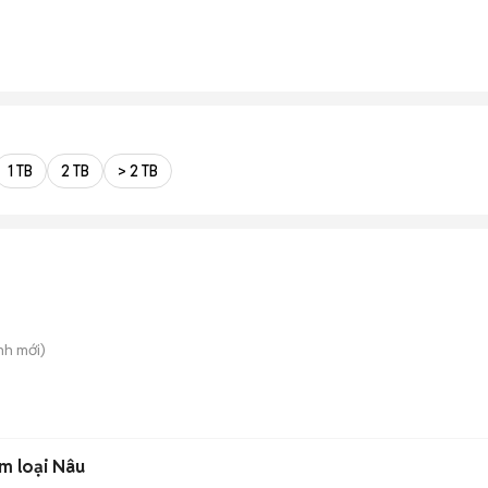
1 TB
2 TB
> 2 TB
nh
mới)
im loại Nâu