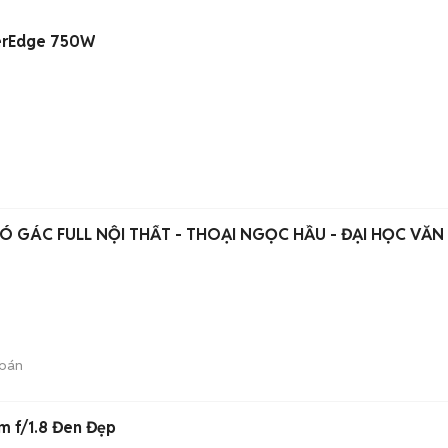
werEdge 750W
 GÁC FULL NỘI THẤT - THOẠI NGỌC HẦU - ĐẠI HỌC VĂN
bán
m f/1.8 Đen Đẹp