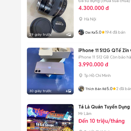
Đã sử dụng (chưa sửa chữa)
4.300.000 đ
Hà Nội
5.0
194
đã bán
Dai Ka
29 giây trước
4
iPhone 11 512G QTế Zi
iPhone 11
512 GB
Còn bảo h
3.990.000 đ
Tp Hồ Chí Minh
5.0
2
đã bá
Thích Bán Rẻ
30 giây trước
6
Tá Lả Quán Tuyển Dụng
Mr Lâm
Đến 10 triệu/tháng