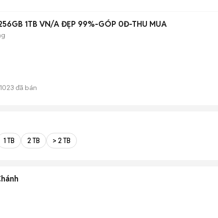
 256GB 1TB VN/A ĐẸP 99%-GÓP 0Đ-THU MUA
ng
1023
đã bán
1 TB
2 TB
> 2 TB
Chánh