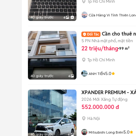
Tp Hồ Chí Minh
Cửa Hàng Vi Tính Thiên Lon
40 giây trước
6
Cần cho thuê n
5 PN
Nhà mặt phố, mặt tiền
22 triệu/tháng
99 m²
Tp Hồ Chí Minh
5.0
ANH TIẾN
40 giây trước
6
XPAND
2026
Mới
Xăng
Tự động
552.000.000 đ
Hà Nội
5.0
Mitsubishi Long Biên
40 giây trước
11