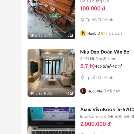
Đã sử dụng
Gỗ
100.000 đ
Tp Hồ Chí Minh
h
5.0
17
đã bán
Hảo
35 giây trước
3
Nhà Đẹp Đoàn Văn Bơ -
3 PN
Nhà ngõ, hẻm
5,7 tỷ
135 tr/m²
42 m²
Tp Hồ Chí Minh
10
đã bán
Ngọc Phi
40 giây trước
12
Asus VivoBook i5-62
Intel Core i5
8 GB
500 GB
H
2.000.000 đ