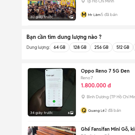
Tp Hồ Chí Minh
M
5
đã bán
Mr Lâm
30 giây trước
1
Bạn cần tìm
dung lượng
nào ?
Dung lượng:
64 GB
128 GB
256 GB
512 GB
Oppo Reno 7 5G Đen
Reno7
1.800.000 đ
Bình Dương
(
TP Hồ Chí Mi
Q
2
đã bán
Quang Lê
34 giây trước
6
Ghế Fansifan Mini Gỗ, k