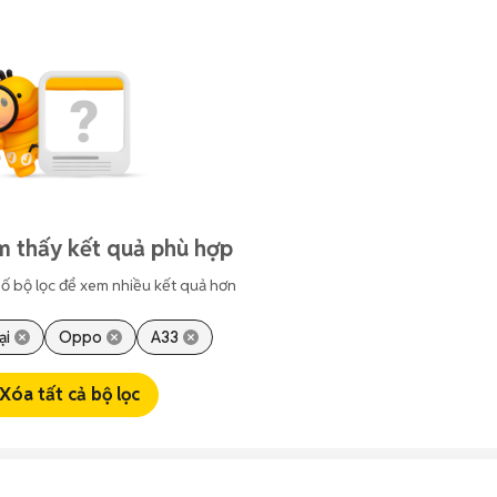
m thấy kết quả phù hợp
ố bộ lọc để xem nhiều kết quả hơn
ại
Oppo
A33
Xóa tất cả bộ lọc