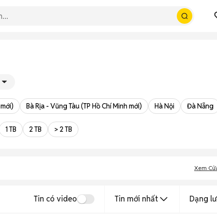
 mới)
Bà Rịa - Vũng Tàu (TP Hồ Chí Minh mới)
Hà Nội
Đà Nẵng
1 TB
2 TB
> 2 TB
Xem Cử
Tin có video
Tin mới nhất
Dạng lư