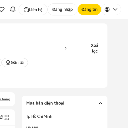
Đăng nhập
Đăng tin
Liên hệ
Xoá
lọc
Gần tôi
a hàng
Mua bán điện thoại
Tp Hồ Chí Minh
ới