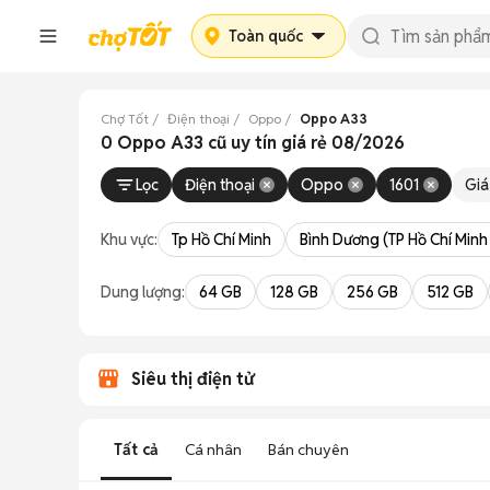
Toàn quốc
Chợ Tốt
Điện thoại
Oppo
Oppo A33
0 Oppo A33 cũ uy tín giá rẻ 08/2026
Lọc
Điện thoại
Oppo
1601
Giá
Khu vực:
Tp Hồ Chí Minh
Bình Dương (TP Hồ Chí Minh
Dung lượng:
64 GB
128 GB
256 GB
512 GB
Siêu thị điện tử
Tất cả
Cá nhân
Bán chuyên