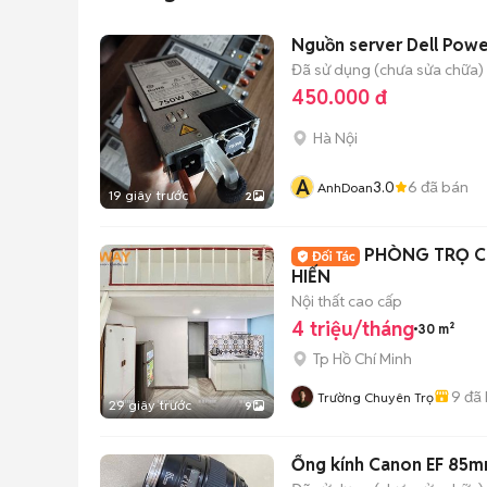
Nguồn server Dell Po
Đã sử dụng (chưa sửa chữa)
450.000 đ
Hà Nội
A
3.0
6
đã bán
AnhDoan
19 giây trước
2
PHÒNG TRỌ CÓ
HIẾN
Nội thất cao cấp
4 triệu/tháng
30 m²
Tp Hồ Chí Minh
9
đã 
Trường Chuyên Trọ
29 giây trước
9
Ống kính Canon EF 85m