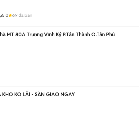
5.0
69
đã bán
g
hà MT 80A Trương Vĩnh Ký P.Tân Thành Q.Tân Phú
ER PREMIUM - XẢ KHO KO LÃI - SẴN GIAO NGAY