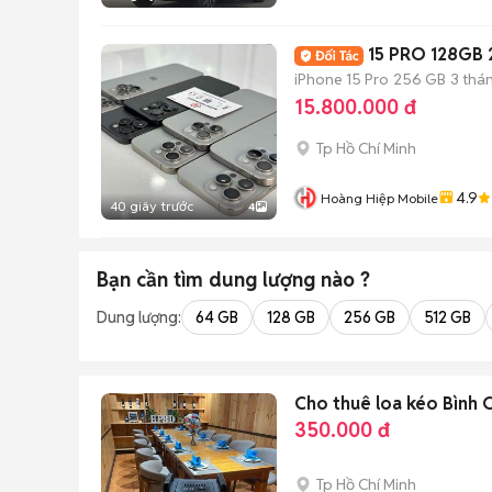
15 PRO 128GB
iPhone 15 Pro
256 GB
3 thá
15.800.000 đ
Tp Hồ Chí Minh
4.9
Hoàng Hiệp Mobile
40 giây trước
4
Bạn cần tìm
dung lượng
nào ?
Dung lượng:
64 GB
128 GB
256 GB
512 GB
Cho thuê loa kéo Bình 
350.000 đ
Tp Hồ Chí Minh