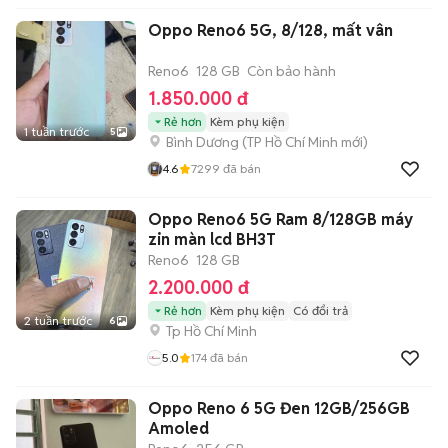
Oppo Reno6 5G, 8/128, mất vân
Reno6
128 GB
Còn bảo hành
1.850.000 đ
Rẻ hơn
Kèm phụ kiện
1 tuần trước
5
Bình Dương
(
TP Hồ Chí Minh
mới)
4.6
7299
đã bán
Oppo Reno6 5G Ram 8/128GB máy
zin màn lcd BH3T
Reno6
128 GB
2.200.000 đ
Rẻ hơn
Kèm phụ kiện
Có đổi trả
2 tuần trước
6
Tp Hồ Chí Minh
5.0
174
đã bán
Oppo Reno 6 5G Đen 12GB/256GB
Amoled