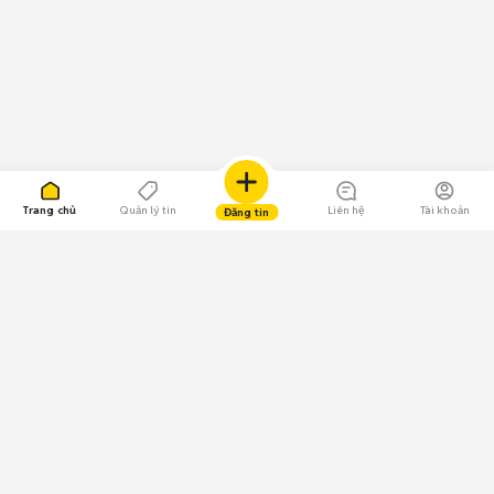
Trang chủ
Quản lý tin
Liên hệ
Tài khoản
Đăng tin
109.000 Bình chọn
Tải ứng dụng Chợ Tốt