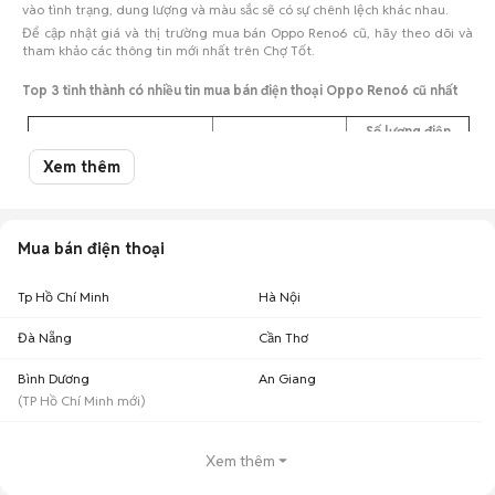
vào tình trạng, dung lượng và màu sắc sẽ có sự chênh lệch khác nhau.
Để cập nhật giá và thị trường mua bán Oppo Reno6 cũ, hãy theo dõi và
tham khảo các thông tin mới nhất trên Chợ Tốt.
Top 3 tỉnh thành có nhiều tin mua bán điện thoại Oppo Reno6 cũ nhất
Số lượng điện
Tỉnh thành
Khoảng giá
thoại
Xem thêm
Oppo Reno6 cũ Tp Hồ Chí
2,15 triệu - 2,63
45
Minh
triệu
2,88 triệu - 3,52
Oppo Reno6 cũ Đà Nẵng
11
Mua bán điện thoại
triệu
Oppo Reno6 cũ Bình Dương
1,78 triệu - 2,17 triệu
10
Tp Hồ Chí Minh
Hà Nội
Giá Oppo Reno6 cũ theo màu sắc cập nhật 08/08/2026
Đà Nẵng
Cần Thơ
Oppo Reno6 màu đen cũ
: 2,75 triệu
Bình Dương
An Giang
Oppo Reno6 màu xanh dương cũ
: 2,33 triệu
(
TP Hồ Chí Minh
mới)
Oppo Reno6 màu màu khác cũ
: 2,5 triệu
Lưu ý:
Mức giá dựa trên các tin đăng tại Chợ Tốt, chỉ mang tính chất tham
Xem thêm
khảo. Giá Oppo Reno6 cũ sẽ phụ thuộc vào tình trạng, phiên bản và các
thoả thuận khi mua bán.