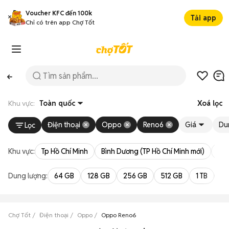
Voucher KFC đến 100k
Tải app
Chỉ có trên app Chợ Tốt
Khu vực:
Toàn quốc
Xoá lọc
Điện thoại
Oppo
Reno6
Giá
Du
Lọc
Khu vực:
Tp Hồ Chí Minh
Bình Dương (TP Hồ Chí Minh mới)
Bà 
Dung lượng:
64 GB
128 GB
256 GB
512 GB
1 TB
2 
Chợ Tốt
Điện thoại
Oppo
Oppo Reno6