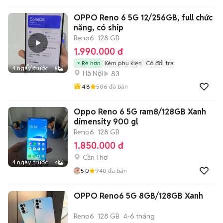
OPPO Reno 6 5G 12/256GB, full chức
năng, có ship
Reno6
128 GB
1.990.000 đ
Rẻ hơn
Kèm phụ kiện
Có đổi trả
4 ngày trước
5
Hà Nội
83
4.8
506
đã bán
Oppo Reno 6 5G ram8/128GB Xanh
dimensity 900 gl
Reno6
128 GB
1.850.000 đ
Cần Thơ
4 ngày trước
4
5.0
940
đã bán
OPPO Reno6 5G 8GB/128GB Xanh
Reno6
128 GB
4-6 tháng