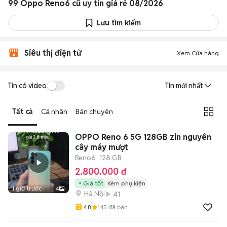
99 Oppo Reno6 cũ uy tín giá rẻ 08/2026
Lưu tìm kiếm
Siêu thị điện tử
Xem Cửa hàng
Tin có video
Tin mới nhất
Tất cả
Cá nhân
Bán chuyên
OPPO Reno 6 5G 128GB zin nguyên
cây máy mượt
Reno6
128 GB
2.800.000 đ
Giá tốt
Kèm phụ kiện
1 giờ trước
4
Hà Nội
41
4.8
145
đã bán