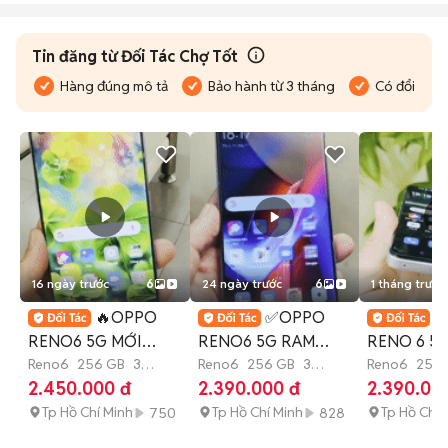
Tin đăng từ Đối Tác Chợ Tốt
Hàng đúng mô tả
Bảo hành từ 3 tháng
Có đổi trả
16 ngày trước
6
24 ngày trước
6
1 tháng trước
🔥OPPO
✅OPPO

RENO6 5G MỚI
RENO6 5G RAM
RENO 6 5
KENG RAM 12GB-
Reno6
256 GB
3
12GB MỚI KENG
Reno6
256 GB
3
12GB-256
Reno6
256 
tháng
tháng
tháng
2.450.000 đ
2.390.000 đ
2.390.00
256GB CHỤP ĐẸP🔥
MẠNH MẼ MƯỢT
ĐẸP MẠNH
Tp Hồ Chí Minh
MÀ✅
Tp Hồ Chí Minh
Tp Hồ Chí 
750
828