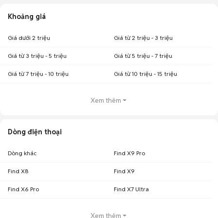
Mua bán Oppo Reno6 cũ
Khoảng giá
Chợ Tốt có 99 tin đăng bán, mua Oppo Reno6 cũ với nhiều khoảng giá
giúp người dùng dễ dàng tìm kiếm và so sánh giá cả.
Giá dưới 2 triệu
Giá từ 2 triệu - 3 triệu
Top 3 khoảng giá có nhiều tin mua bán Oppo Reno6 nhất
Giá từ 3 triệu - 5 triệu
Giá từ 5 triệu - 7 triệu
Oppo Reno6 giá 2 - 3 triệu
: 47 điện thoại
Giá từ 7 triệu - 10 triệu
Giá từ 10 triệu - 15 triệu
Oppo Reno6 giá dưới 2 triệu
: 34 điện thoại
Oppo Reno6 giá 3 - 5 triệu
: 19 điện thoại
Chợ Tốt - Nơi mua bán Oppo Reno6 cũ giá tốt nhất!
Xem thêm
Dòng điện thoại
Dòng khác
Find X9 Pro
Find X8
Find X9
Find X6 Pro
Find X7 Ultra
Xem thêm