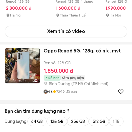
mượt
Reno6 128 GB
Reno6 128 GB 1 tháng
có ship
Reno6 128 GB
2.800.000 đ
1.600.000 đ
1.990.000 đ
Hà Nội
Thừa Thiên Huế
Hà Nội
Xem tin có video
Oppo Reno6 5G, 128g, có nfc, mvt
Reno6
128 GB
1.850.000 đ
Rẻ hơn
Kèm phụ kiện
1 tuần trước
5
Bình Dương
(
TP Hồ Chí Minh
mới)
4.6
7299
đã bán
Bạn cần tìm
dung lượng
nào ?
Dung lượng:
64 GB
128 GB
256 GB
512 GB
1 TB
2 