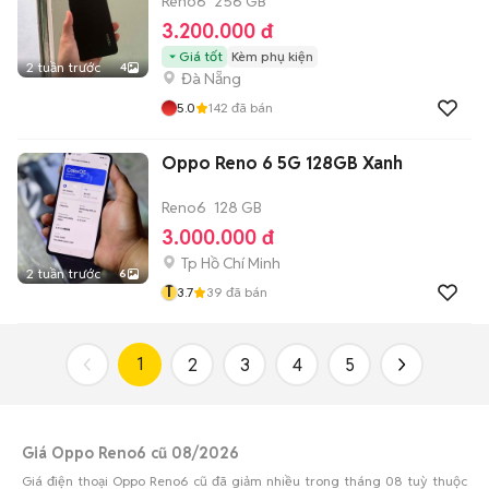
Reno6
256 GB
3.200.000 đ
Giá tốt
Kèm phụ kiện
2 tuần trước
4
Đà Nẵng
5.0
142
đã bán
Oppo Reno 6 5G 128GB Xanh
Reno6
128 GB
3.000.000 đ
Tp Hồ Chí Minh
2 tuần trước
6
T
3.7
39
đã bán
1
2
3
4
5
Giá Oppo Reno6 cũ 08/2026
Giá điện thoại Oppo Reno6 cũ đã giảm nhiều trong tháng 08 tuỳ thuộc