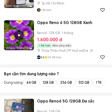
Tp Hồ Chí Minh
hôm qua
2
1
đã bán
Oppo Reno 6 5G 128GB Xanh
Reno6
128 GB
1 tháng
1.600.000 đ
Rẻ hơn
Kèm phụ kiện
2 ngày trước
5
Thừa Thiên Huế
(
TP Huế
mới)
31
4.2
29
đã bán
Bạn cần tìm
dung lượng
nào ?
Dung lượng:
64 GB
128 GB
256 GB
512 GB
1 TB
2 
Oppo Reno6 5G 128GB Đa sắc
Reno6
128 GB