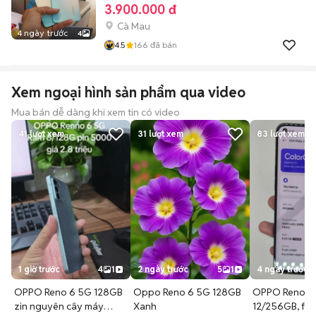
3.900.000 đ
Cà Mau
4 ngày trước
4
4.5
166
đã bán
Xem ngoại hình sản phẩm qua video
Mua bán dễ dàng khi xem tin có video
41
lượt xem
31
lượt xem
83
lượt xem
1 giờ trước
4
1
2 ngày trước
5
1
4 ngày trước
OPPO Reno 6 5G 128GB
Oppo Reno 6 5G 128GB
OPPO Reno 6
zin nguyên cây máy
Xanh
12/256GB, full