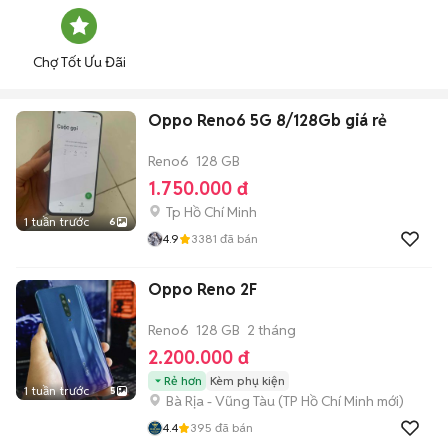
Chợ Tốt Ưu Đãi
Oppo Reno6 5G 8/128Gb giá rẻ
Reno6
128 GB
1.750.000 đ
Tp Hồ Chí Minh
1 tuần trước
6
4.9
3381
đã bán
Oppo Reno 2F
Reno6
128 GB
2 tháng
2.200.000 đ
Rẻ hơn
Kèm phụ kiện
1 tuần trước
5
Bà Rịa - Vũng Tàu
(
TP Hồ Chí Minh
mới)
4.4
395
đã bán