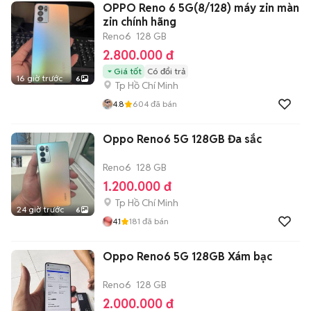
OPPO Reno 6 5G(8/128) máy zin màn
zin chính hãng
Reno6
128 GB
2.800.000 đ
Giá tốt
Có đổi trả
16 giờ trước
6
Tp Hồ Chí Minh
4.8
604
đã bán
Oppo Reno6 5G 128GB Đa sắc
Reno6
128 GB
1.200.000 đ
Tp Hồ Chí Minh
24 giờ trước
6
4.1
181
đã bán
Oppo Reno6 5G 128GB Xám bạc
Reno6
128 GB
2.000.000 đ