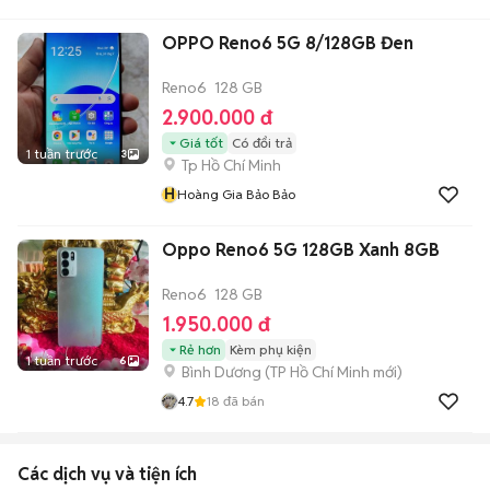
OPPO Reno6 5G 8/128GB Đen
Reno6
128 GB
2.900.000 đ
Giá tốt
Có đổi trả
1 tuần trước
3
Tp Hồ Chí Minh
H
Hoàng Gia Bảo Bảo
Oppo Reno6 5G 128GB Xanh 8GB
Reno6
128 GB
1.950.000 đ
Rẻ hơn
Kèm phụ kiện
1 tuần trước
6
Bình Dương
(
TP Hồ Chí Minh
mới)
4.7
18
đã bán
Các dịch vụ và tiện ích