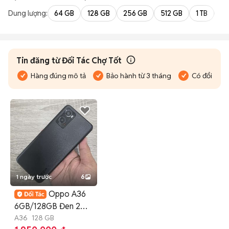
Dung lượng:
64 GB
128 GB
256 GB
512 GB
1 TB
2 
Tin đăng từ Đối Tác Chợ Tốt
Hàng đúng mô tả
Bảo hành từ 3 tháng
Có đổi trả
1 ngày trước
6
Oppo A36
6GB/128GB Đen 2
sim zin đẹp 99%
A36
128 GB