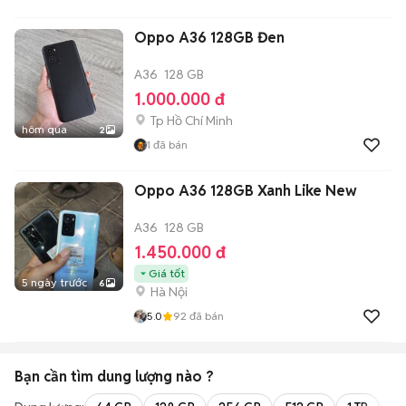
Oppo A36 128GB Đen
A36
128 GB
1.000.000 đ
Tp Hồ Chí Minh
hôm qua
2
1
đã bán
Oppo A36 128GB Xanh Like New
A36
128 GB
1.450.000 đ
Giá tốt
5 ngày trước
6
Hà Nội
5.0
92
đã bán
Bạn cần tìm
dung lượng
nào ?