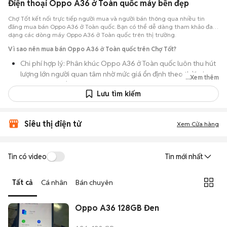
Điện thoại Oppo A36 ở Toàn quốc máy bền đẹp
Chợ Tốt kết nối trực tiếp người mua và người bán thông qua nhiều tin
đăng mua bán Oppo A36 ở Toàn quốc. Bạn có thể dễ dàng tham khảo đa
dạng các dòng máy Oppo A36 ở Toàn quốc trên thị trường.
Vì sao nên mua bán Oppo A36 ở Toàn quốc trên Chợ Tốt?
Chi phí hợp lý: Phân khúc Oppo A36 ở Toàn quốc luôn thu hút
lượng lớn người quan tâm nhờ mức giá ổn định theo thời gian,
...Xem thêm
phù hợp với số đông.
Lưu tìm kiếm
Nguồn cung dồi dào: Hàng loạt bài đăng Oppo A36 ở Toàn
quốc cung cấp cho bạn nhiều lựa chọn về tỷ lệ phần trăm pin,
tình trạng ngoại hình và lịch sử bảo hành.
Siêu thị điện tử
Xem Cửa hàng
Giao dịch thực tế: Việc gặp nhau trực tiếp giúp bạn có thời
gian cầm máy trên tay, test kỹ càng để tránh rủi ro khi mua đồ
Tin có video
Tin mới nhất
điện tử cũ.
Thanh toán nhanh chóng: Khi hai bên đã ưng ý về tình trạng
Tất cả
Cá nhân
Bán chuyên
máy, quá trình thanh toán và bàn giao diễn ra ngay lập tức,
thủ tục đơn giản.
Oppo A36 128GB Đen