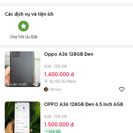
Các dịch vụ và tiện ích
Chợ Tốt Ưu Đãi
Oppo A36 128GB Đen
A36
128 GB
1.400.000 đ
Tp Hồ Chí Minh
4 tuần trước
4
1
đã bán
OPPO A36 128GB Đen 6.5 inch 6GB
A36
128 GB
1.500.000 đ
Giá tốt