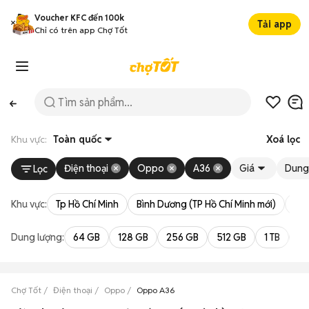
Voucher KFC đến 100k
Tải app
Chỉ có trên app Chợ Tốt
Khu vực:
Toàn quốc
Xoá lọc
Điện thoại
Oppo
A36
Giá
Dung
Lọc
Khu vực:
Tp Hồ Chí Minh
Bình Dương (TP Hồ Chí Minh mới)
Bà 
Dung lượng:
64 GB
128 GB
256 GB
512 GB
1 TB
2 
Chợ Tốt
Điện thoại
Oppo
Oppo A36