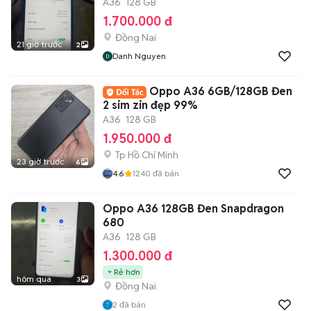
A36
128 GB
1.700.000 đ
Đồng Nai
21 giờ trước
2
Danh Nguyen
Oppo A36 6GB/128GB Đen
2 sim zin đẹp 99%
A36
128 GB
1.950.000 đ
Tp Hồ Chí Minh
23 giờ trước
6
4.6
1240
đã bán
Oppo A36 128GB Đen Snapdragon
680
A36
128 GB
1.300.000 đ
Rẻ hơn
hôm qua
3
Đồng Nai
2
đã bán