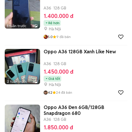
A36
128 GB
1.400.000 đ
Rẻ hơn
1 tuần trước
5
Hà Nội
5.0
9
đã bán
Oppo A36 128GB Xanh Like New
A36
128 GB
1.450.000 đ
Giá tốt
2 tuần trước
3
Hà Nội
4.2
24
đã bán
Oppo A36 Đen 6GB/128GB
Snapdragon 680
A36
128 GB
1.850.000 đ