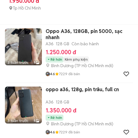
1.950.000 đ
Tp Hồ Chí Minh
Oppo A36, 128GB, pin 5000, sạc
nhanh
A36
128 GB
Còn bảo hành
1.250.000 đ
Rẻ hơn
Kèm phụ kiện
3 tuần trước
5
Bình Dương
(
TP Hồ Chí Minh
mới)
4.6
7229
đã bán
oppo a36, 128g, pin trâu, full cn
A36
128 GB
1.350.000 đ
Rẻ hơn
3 tuần trước
5
Bình Dương
(
TP Hồ Chí Minh
mới)
4.6
7229
đã bán