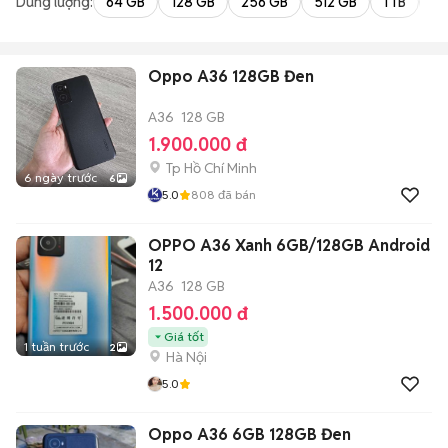
Dung lượng:
64 GB
128 GB
256 GB
512 GB
1 TB
2 
Oppo A36 128GB Đen
A36
128 GB
1.900.000 đ
Tp Hồ Chí Minh
6 ngày trước
6
5.0
808
đã bán
OPPO A36 Xanh 6GB/128GB Android
12
A36
128 GB
1.500.000 đ
Giá tốt
1 tuần trước
2
Hà Nội
5.0
Oppo A36 6GB 128GB Đen