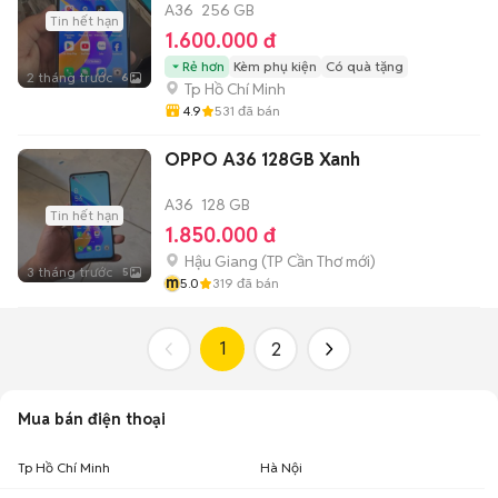
A36
256 GB
Tin hết hạn
1.600.000 đ
Rẻ hơn
Kèm phụ kiện
Có quà tặng
2 tháng trước
6
Tp Hồ Chí Minh
4.9
531
đã bán
OPPO A36 128GB Xanh
A36
128 GB
Tin hết hạn
1.850.000 đ
Hậu Giang
(
TP Cần Thơ
mới)
3 tháng trước
5
m
5.0
319
đã bán
1
2
Mua bán điện thoại
Tp Hồ Chí Minh
Hà Nội