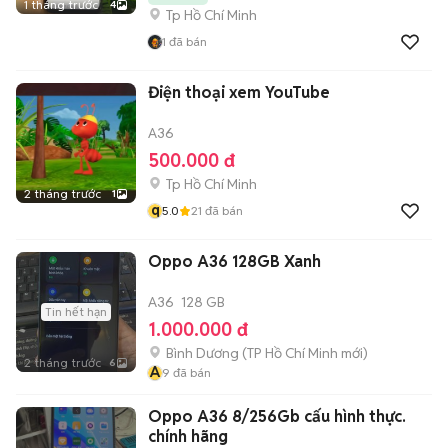
1 tháng trước
4
Tp Hồ Chí Minh
1
đã bán
Điện thoại xem YouTube
A36
500.000 đ
Tp Hồ Chí Minh
2 tháng trước
1
q
5.0
21
đã bán
Oppo A36 128GB Xanh
A36
128 GB
Tin hết hạn
1.000.000 đ
Bình Dương
(
TP Hồ Chí Minh
mới)
2 tháng trước
6
A
9
đã bán
Oppo A36 8/256Gb cấu hình thực.
chính hãng