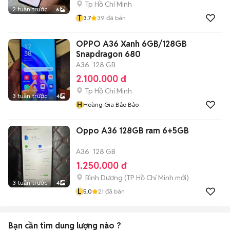
Tp Hồ Chí Minh
2 tuần trước
6
T
3.7
39
đã bán
OPPO A36 Xanh 6GB/128GB
Snapdragon 680
A36
128 GB
2.100.000 đ
Tp Hồ Chí Minh
3 tuần trước
4
H
Hoàng Gia Bảo Bảo
Oppo A36 128GB ram 6+5GB
A36
128 GB
1.250.000 đ
Bình Dương
(
TP Hồ Chí Minh
mới)
3 tuần trước
4
L
5.0
21
đã bán
Bạn cần tìm
dung lượng
nào ?