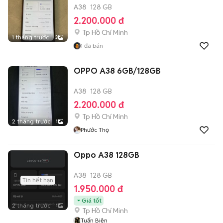
A38
128 GB
2.200.000 đ
Tp Hồ Chí Minh
1 tháng trước
3
1
đã bán
OPPO A38 6GB/128GB
A38
128 GB
2.200.000 đ
Tp Hồ Chí Minh
2 tháng trước
1
Phước Thọ
Oppo A38 128GB
A38
128 GB
Tin hết hạn
1.950.000 đ
Giá tốt
2 tháng trước
1
Tp Hồ Chí Minh
Tuấn Biện