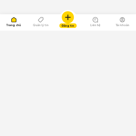
Trang chủ
Quản lý tin
Liên hệ
Tài khoản
Đăng tin
109.000 Bình chọn
Tải ứng dụng Chợ Tốt
Về Chợ Tốt
Quy chế sàn
Chính sách bảo mật
Giải quyết tranh chấp
CÔNG TY TNHH CHỢ TỐT - Người đại diện theo pháp luật:
Nguyễn Trọng Tấn; GPDKKD: 0312120782 do Sở KH & ĐT TP.HCM cấp ngày