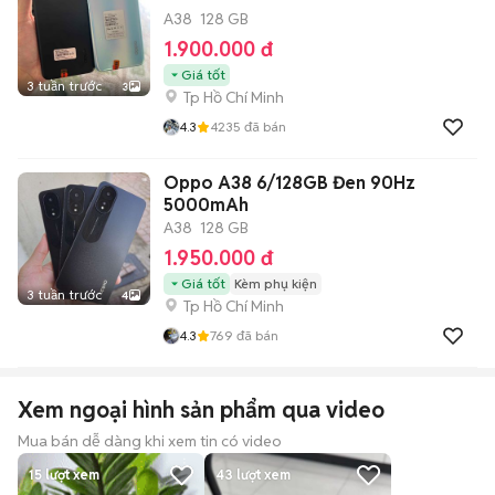
A38
128 GB
1.900.000 đ
Giá tốt
3 tuần trước
3
Tp Hồ Chí Minh
4.3
4235
đã bán
Oppo A38 6/128GB Đen 90Hz
5000mAh
A38
128 GB
1.950.000 đ
Giá tốt
Kèm phụ kiện
3 tuần trước
4
Tp Hồ Chí Minh
4.3
769
đã bán
Xem ngoại hình sản phẩm qua video
Mua bán dễ dàng khi xem tin có video
15
lượt xem
43
lượt xem