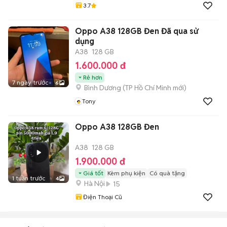
3.7
Oppo A38 128GB Đen Đã qua sử
dụng
A38
128 GB
1.600.000 đ
Rẻ hơn
7 ngày trước
6
Bình Dương
(
TP Hồ Chí Minh
mới)
Tony
Oppo A38 128GB Đen
A38
128 GB
1.900.000 đ
Giá tốt
Kèm phụ kiện
Có quà tặng
1 tuần trước
4
Hà Nội
15
Điện Thoại Cũ