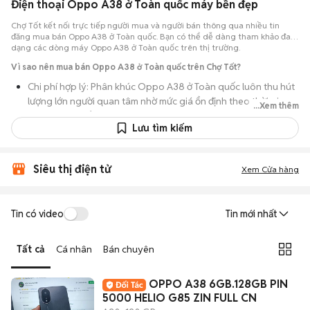
Điện thoại Oppo A38 ở Toàn quốc máy bền đẹp
Chợ Tốt kết nối trực tiếp người mua và người bán thông qua nhiều tin
đăng mua bán Oppo A38 ở Toàn quốc. Bạn có thể dễ dàng tham khảo đa
dạng các dòng máy Oppo A38 ở Toàn quốc trên thị trường.
Vì sao nên mua bán Oppo A38 ở Toàn quốc trên Chợ Tốt?
Chi phí hợp lý: Phân khúc Oppo A38 ở Toàn quốc luôn thu hút
lượng lớn người quan tâm nhờ mức giá ổn định theo thời gian,
...Xem thêm
phù hợp với số đông.
Lưu tìm kiếm
Nguồn cung dồi dào: Hàng loạt bài đăng Oppo A38 ở Toàn
quốc cung cấp cho bạn nhiều lựa chọn về tỷ lệ phần trăm pin,
tình trạng ngoại hình và lịch sử bảo hành.
Siêu thị điện tử
Xem Cửa hàng
Giao dịch thực tế: Việc gặp nhau trực tiếp giúp bạn có thời
gian cầm máy trên tay, test kỹ càng để tránh rủi ro khi mua đồ
Tin có video
Tin mới nhất
điện tử cũ.
Thanh toán nhanh chóng: Khi hai bên đã ưng ý về tình trạng
Tất cả
Cá nhân
Bán chuyên
máy, quá trình thanh toán và bàn giao diễn ra ngay lập tức,
thủ tục đơn giản.
OPPO A38 6GB.128GB PIN
5000 HELIO G85 ZIN FULL CN