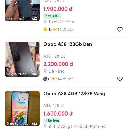
A38
128 GB
1.900.000 đ
Giá tốt
12 giờ trước
6
Tp Hồ Chí Minh
4.4
163
đã bán
Oppo A38 128Gb Đen
A38
128 GB
2.200.000 đ
Đà Nẵng
13 giờ trước
3
4.7
644
đã bán
Oppo A38 4GB 128GB Vàng
A38
128 GB
1.600.000 đ
Rẻ hơn
5 ngày trước
5
Bình Dương
(
TP Hồ Chí Minh
mới)