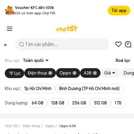
Voucher KFC đến 100k
Tải app
Chỉ có trên app Chợ Tốt
Khu vực:
Toàn quốc
Xoá lọc
Điện thoại
Oppo
A38
Giá
Dung
Lọc
Khu vực:
Tp Hồ Chí Minh
Bình Dương (TP Hồ Chí Minh mới)
Bà 
Dung lượng:
64 GB
128 GB
256 GB
512 GB
1 TB
2 
Chợ Tốt
Điện thoại
Oppo
Oppo A38