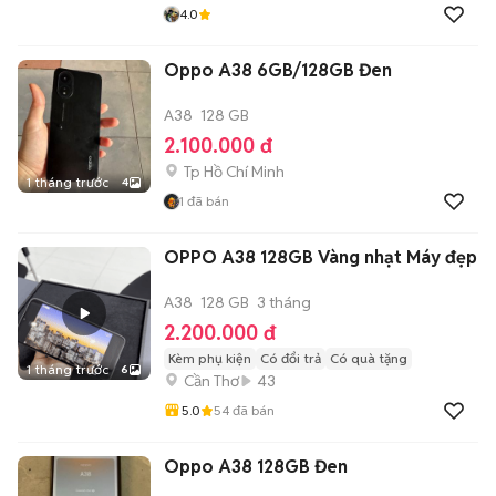
4.0
Oppo A38 6GB/128GB Đen
A38
128 GB
2.100.000 đ
Tp Hồ Chí Minh
1 tháng trước
4
1
đã bán
OPPO A38 128GB Vàng nhạt Máy đẹp
A38
128 GB
3 tháng
2.200.000 đ
Kèm phụ kiện
Có đổi trả
Có quà tặng
1 tháng trước
6
Cần Thơ
43
5.0
54
đã bán
Oppo A38 128GB Đen