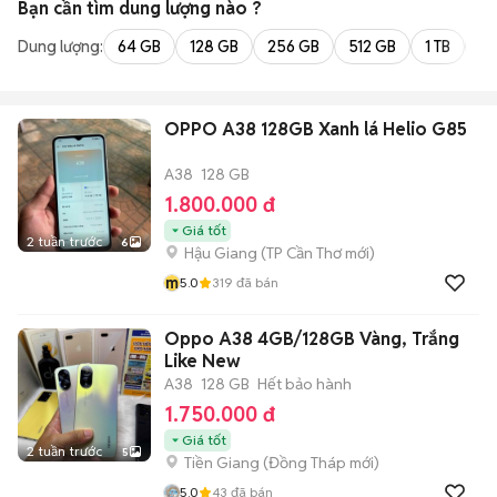
Bạn cần tìm
dung lượng
nào ?
Dung lượng:
64 GB
128 GB
256 GB
512 GB
1 TB
2 
OPPO A38 128GB Xanh lá Helio G85
A38
128 GB
1.800.000 đ
Giá tốt
2 tuần trước
6
Hậu Giang
(
TP Cần Thơ
mới)
m
5.0
319
đã bán
Oppo A38 4GB/128GB Vàng, Trắng
Like New
A38
128 GB
Hết bảo hành
1.750.000 đ
Giá tốt
2 tuần trước
5
Tiền Giang
(
Đồng Tháp
mới)
5.0
43
đã bán