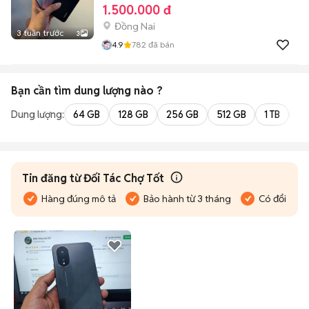
1.500.000 đ
Đồng Nai
3 tuần trước
3
4.9
782
đã bán
Bạn cần tìm
dung lượng
nào ?
Dung lượng:
64 GB
128 GB
256 GB
512 GB
1 TB
2 
Tin đăng từ Đối Tác Chợ Tốt
Hàng đúng mô tả
Bảo hành từ 3 tháng
Có đổi trả