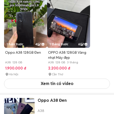
1 tuần trước
4
1
1 tháng trước
6
1
Oppo A38 128GB Đen
OPPO A38 128GB Vàng
nhạt Máy đẹp
A38 128 GB
A38 128 GB 3 tháng
1.900.000 đ
2.200.000 đ
Hà Nội
Cần Thơ
Xem tin có video
Oppo A38 Đen
A38