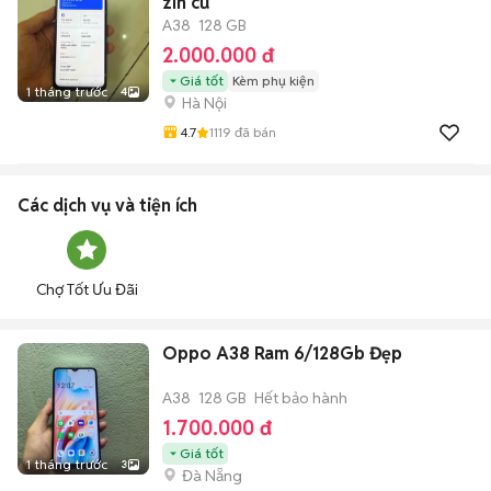
zin cũ
A38
128 GB
2.000.000 đ
Giá tốt
Kèm phụ kiện
1 tháng trước
4
Hà Nội
4.7
1119
đã bán
Các dịch vụ và tiện ích
Chợ Tốt Ưu Đãi
Oppo A38 Ram 6/128Gb Đẹp
A38
128 GB
Hết bảo hành
1.700.000 đ
Giá tốt
1 tháng trước
3
Đà Nẵng