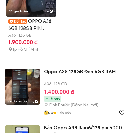
12 giờ trước
6
OPPO A38
6GB.128GB PIN
5000 HELIO G85
A38
128 GB
1.900.000 đ
ZIN FULL CN
Tp Hồ Chí Minh
Oppo A38 128GB Đen 6GB RAM
A38
128 GB
1.400.000 đ
Rẻ hơn
4 tuần trước
3
Bình Phước
(
Đồng Nai
mới)
N
5.0
4
đã bán
Bán Oppo A38 Ram6/128 pin 5000