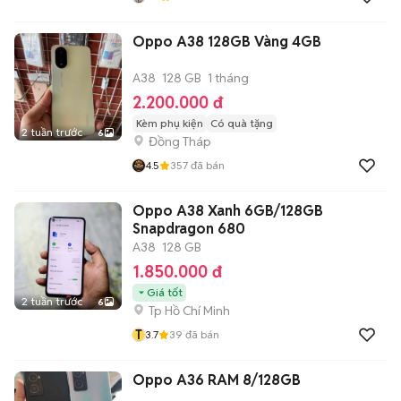
Oppo A38 128GB Vàng 4GB
A38
128 GB
1 tháng
2.200.000 đ
Kèm phụ kiện
Có quà tặng
2 tuần trước
6
Đồng Tháp
4.5
357
đã bán
Oppo A38 Xanh 6GB/128GB
Snapdragon 680
A38
128 GB
1.850.000 đ
Giá tốt
2 tuần trước
6
Tp Hồ Chí Minh
T
3.7
39
đã bán
Oppo A36 RAM 8/128GB