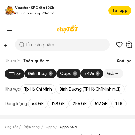
Voucher KFC đến 100k
Tải app
Chỉ có trên app Chợ Tốt
Khu vực:
Toàn quốc
Xoá lọc
Điện thoại
Oppo
3496
Giá
Lọc
Khu vực:
Tp Hồ Chí Minh
Bình Dương (TP Hồ Chí Minh mới)
Bà 
Dung lượng:
64 GB
128 GB
256 GB
512 GB
1 TB
2 
Chợ Tốt
Điện thoại
Oppo
Oppo A57s