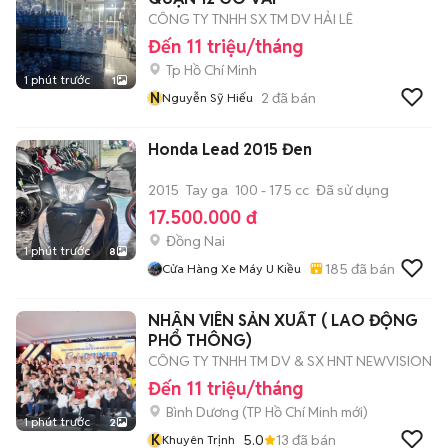
CÔNG TY TNHH SX TM DV HẢI LÊ
Đến 11 triệu/tháng
Tp Hồ Chí Minh
1 phút trước
1
N
2
đã bán
Nguyễn Sỹ Hiếu
Honda Lead 2015 Đen
2015
Tay ga
100 - 175 cc
Đã sử dụng
17.500.000 đ
Đồng Nai
1 phút trước
8
185
đã bán
Cửa Hàng Xe Máy U Kiều
NHÂN VIÊN SẢN XUẤT ( LAO ĐỘNG
PHỔ THÔNG)
CÔNG TY TNHH TM DV & SX HNT NEWVISION
Đến 11 triệu/tháng
Bình Dương
(
TP Hồ Chí Minh
mới)
1 phút trước
2
K
5.0
13
đã bán
Khuyên Trịnh