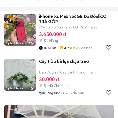
iPhone Xs Max 256GB Đỏ Đô🍎CÓ
TRẢ GÓP
iPhone XS Max
256 GB
7-12 tháng
3.650.000 đ
Đà Nẵng
1 phút trước
5
4.7
1632
đã bán
HD STORE
Cây trầu bà lụa chậu treo
Đã sử dụng
Cây cảnh trong nhà
30.000 đ
Tp Hồ Chí Minh
1 phút trước
1
5
đã bán
Truong Dinh Huy