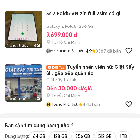
Ss Z Fold5 VN zin full 2sim có gl
Galaxy Z Fold5
256 GB
9.699.000 đ
Tp Hồ Chí Minh
1 phút trước
6
4.9
3387
đã bán
Mr Zui 18 Tuổi Rưỡi
Tuyển nhân viên nữ: Giặt Sấy
ủi , gấp xếp quần áo
Giặt Sấy Tik Tak
Đến 30.000 đ/giờ
Tp Hồ Chí Minh
1 phút trước
1
H
5.0
4
đã bán
Hoàng Phú
Bạn cần tìm
dung lượng
nào ?
Dung lượng:
64 GB
128 GB
256 GB
512 GB
1 TB
2 