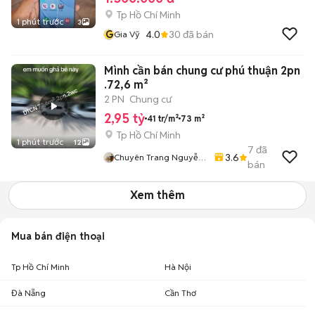
Tp Hồ Chí Minh
1 phút trước
3
G
4.0
30
đã bán
Gia Vỹ
Mình cần bán chung cư phú thuận 2pn
.72,6 m²
2 PN
Chung cư
2,95 tỷ
41 tr/m²
73 m²
Tp Hồ Chí Minh
1 phút trước
12
7
đã
3.6
Chuyên Trang Nguyễn
bán
Văn Quyết
Xem thêm
Mua bán điện thoại
Tp Hồ Chí Minh
Hà Nội
Đà Nẵng
Cần Thơ