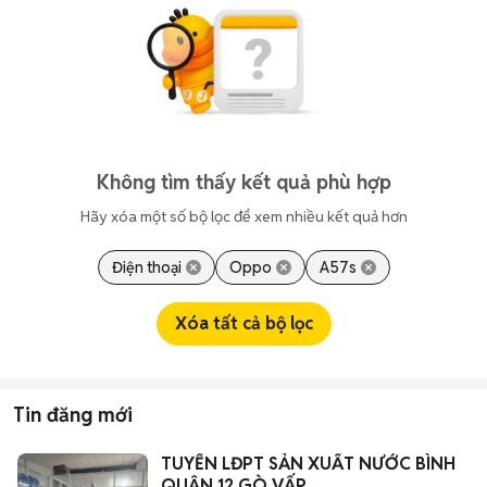
Không tìm thấy kết quả phù hợp
Hãy xóa một số bộ lọc để xem nhiều kết quả hơn
Điện thoại
Oppo
A57s
Xóa tất cả bộ lọc
Tin đăng mới
TUYỂN LĐPT SẢN XUẤT NƯỚC BÌNH
QUẬN 12 GÒ VẤP