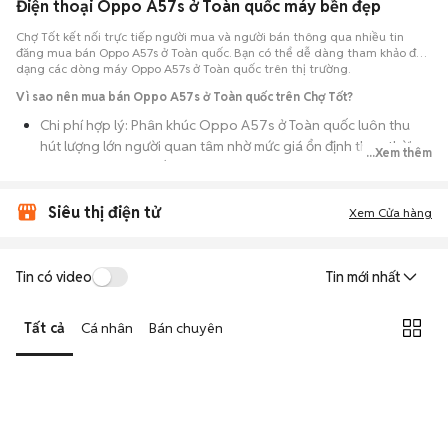
Điện thoại Oppo A57s ở Toàn quốc máy bền đẹp
Chợ Tốt kết nối trực tiếp người mua và người bán thông qua nhiều tin
đăng mua bán Oppo A57s ở Toàn quốc. Bạn có thể dễ dàng tham khảo đa
dạng các dòng máy Oppo A57s ở Toàn quốc trên thị trường.
Vì sao nên mua bán Oppo A57s ở Toàn quốc trên Chợ Tốt?
Chi phí hợp lý: Phân khúc Oppo A57s ở Toàn quốc luôn thu
hút lượng lớn người quan tâm nhờ mức giá ổn định theo thời
...Xem thêm
gian, phù hợp với số đông.
Nguồn cung dồi dào: Hàng loạt bài đăng Oppo A57s ở Toàn
Siêu thị điện tử
Xem Cửa hàng
quốc cung cấp cho bạn nhiều lựa chọn về tỷ lệ phần trăm pin,
tình trạng ngoại hình và lịch sử bảo hành.
Giao dịch thực tế: Việc gặp nhau trực tiếp giúp bạn có thời
Tin có video
Tin mới nhất
gian cầm máy trên tay, test kỹ càng để tránh rủi ro khi mua đồ
điện tử cũ.
Tất cả
Cá nhân
Bán chuyên
Thanh toán nhanh chóng: Khi hai bên đã ưng ý về tình trạng
máy, quá trình thanh toán và bàn giao diễn ra ngay lập tức,
thủ tục đơn giản.