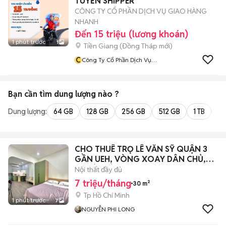
TUYỂN SHIPPER
CÔNG TY CỔ PHẦN DỊCH VỤ GIAO HÀNG
NHANH
Đến 15 triệu (lương khoán)
1 phút trước
1
Tiền Giang
(
Đồng Tháp
mới)
C
Công Ty Cổ Phần Dịch Vụ
Giao Hàng Nhanh
Bạn cần tìm
dung lượng
nào ?
Dung lượng:
64 GB
128 GB
256 GB
512 GB
1 TB
2 
CHO THUÊ TRỌ LÊ VĂN SỸ QUẬN 3
GẦN UEH, VÒNG XOAY DÂN CHỦ,
ĐH SÀI GÒN
Nội thất đầy đủ
7 triệu/tháng
30 m²
Tp Hồ Chí Minh
1 phút trước
7
NGUYỄN PHI LONG