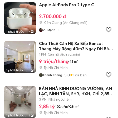
Apple AirPods Pro 2 type C
2.700.000 đ
Kiên Giang
(
An Giang
mới)
Vũ Mạnh Tú
1 phút trước
4
Cho Thuê Căn Hộ Xa Bếp Bancol
Thang Máy Rộng 40m2 Ngay ĐH Bách
Khoa
1 PN
Căn hộ dịch vụ, mini
9 triệu/tháng
45 m²
Tp Hồ Chí Minh
1 phút trước
11
5.0
1
đã bán
Thành Khang
BÁN NHÀ KINH DƯƠNG VƯƠNG, AN
LẠC, BÌNH TÂN, SHR, HXH, CHỈ 2,85
TỶ
3 PN
Nhà ngõ, hẻm
2,85 tỷ
102 tr/m²
28 m²
Tp Hồ Chí Minh
1 phút trước
7