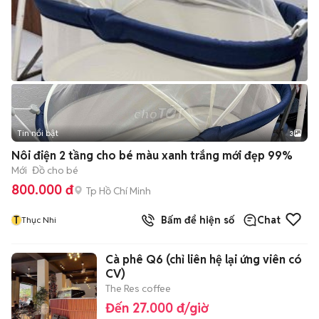
Tin nổi bật
3
Nôi điện 2 tầng cho bé màu xanh trắng mới đẹp 99%
Mới
Đồ cho bé
800.000 đ
Tp Hồ Chí Minh
T
Bấm để hiện số
Chat
Thục Nhi
Cà phê Q6 (chỉ liên hệ lại ứng viên có
CV)
The Res coffee
Đến 27.000 đ/giờ