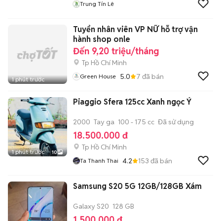
Trung Tín Lê
Tuyển nhân viên VP NỮ hỗ trợ vận
hành shop onle
Đến 9,20 triệu/tháng
Tp Hồ Chí Minh
5.0
7
đã bán
Green House
1 phút trước
Piaggio Sfera 125cc Xanh ngọc Ý
2000
Tay ga
100 - 175 cc
Đã sử dụng
18.500.000 đ
Tp Hồ Chí Minh
1 phút trước
10
4.2
153
đã bán
Ta Thanh Thai
Samsung S20 5G 12GB/128GB Xám
Galaxy S20
128 GB
1.500.000 đ