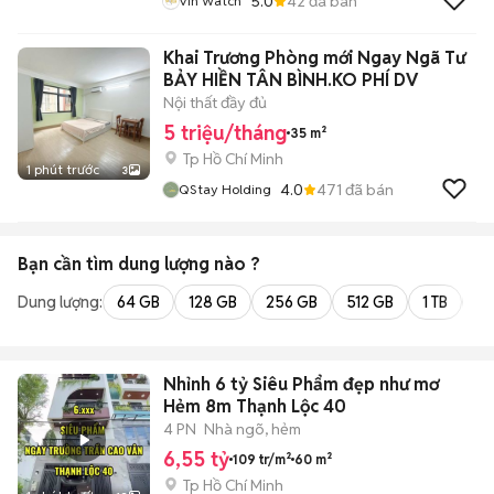
5.0
42
đã bán
Vin Watch
Khai Trương Phòng mới Ngay Ngã Tư
BẢY HIỀN TÂN BÌNH.KO PHÍ DV
Nội thất đầy đủ
5 triệu/tháng
35 m²
Tp Hồ Chí Minh
1 phút trước
3
4.0
471
đã bán
QStay Holding
Bạn cần tìm
dung lượng
nào ?
Dung lượng:
64 GB
128 GB
256 GB
512 GB
1 TB
2 
Nhỉnh 6 tỷ Siêu Phẩm đẹp như mơ
Hẻm 8m Thạnh Lộc 40
4 PN
Nhà ngõ, hẻm
6,55 tỷ
109 tr/m²
60 m²
Tp Hồ Chí Minh