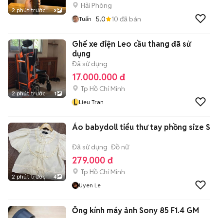
Hải Phòng
2 phút trước
3
5.0
10
đã bán
Tuấn
Ghế xe điện Leo cầu thang đã sử
dụng
Đã sử dụng
17.000.000 đ
Tp Hồ Chí Minh
2 phút trước
1
L
Lieu Tran
Áo babydoll tiểu thư tay phồng size S
Đã sử dụng
Đồ nữ
279.000 đ
Tp Hồ Chí Minh
2 phút trước
4
Uyen Le
Ống kính máy ảnh Sony 85 F1.4 GM