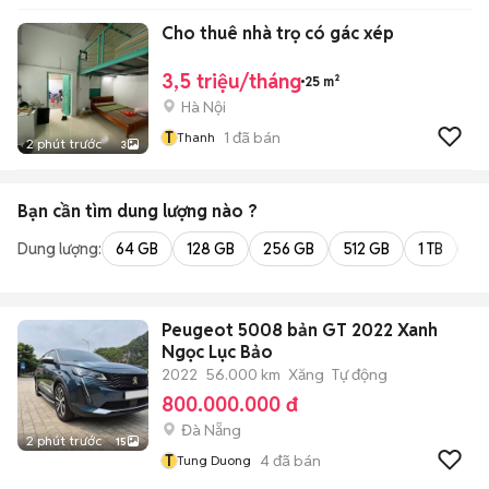
Cho thuê nhà trọ có gác xép
3,5 triệu/tháng
25 m²
Hà Nội
T
1
đã bán
Thanh
2 phút trước
3
Bạn cần tìm
dung lượng
nào ?
Dung lượng:
64 GB
128 GB
256 GB
512 GB
1 TB
2 
Peugeot 5008 bản GT 2022 Xanh
Ngọc Lục Bảo
2022
56.000 km
Xăng
Tự động
800.000.000 đ
Đà Nẵng
2 phút trước
15
T
4
đã bán
Tung Duong