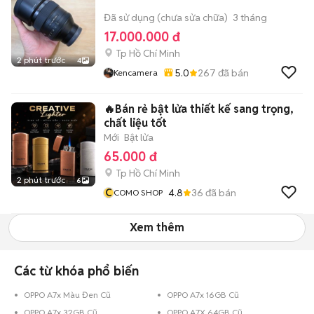
Đã sử dụng (chưa sửa chữa)
3 tháng
17.000.000 đ
Tp Hồ Chí Minh
2 phút trước
4
5.0
267
đã bán
Kencamera
🔥Bán rẻ bật lửa thiết kế sang trọng,
chất liệu tốt
Mới
Bật lửa
65.000 đ
Tp Hồ Chí Minh
2 phút trước
6
C
4.8
36
đã bán
COMO SHOP
Xem thêm
Các từ khóa phổ biến
OPPO A7x Màu Đen Cũ
OPPO A7x 16GB Cũ
OPPO A7x 32GB Cũ
OPPO A7X 64GB Cũ