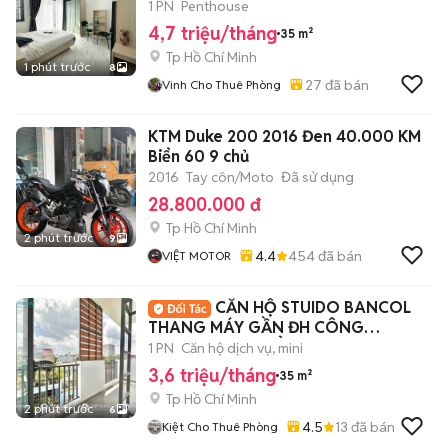
1 PN
Penthouse
4,7 triệu/tháng
35 m²
Tp Hồ Chí Minh
1 phút trước
8
27
đã bán
Vinh Cho Thuê Phòng
KTM Duke 200 2016 Đen 40.000 KM
Biển 60 9 chủ
2016
Tay côn/Moto
Đã sử dụng
28.800.000 đ
Tp Hồ Chí Minh
2 phút trước
9
4.4
454
đã bán
VIỆT MOTOR
CĂN HỘ STUIDO BANCOL
THANG MÁY GẦN ĐH CÔNG
THƯƠNG CAO ĐẲNG GTVT AEON
1 PN
Căn hộ dịch vụ, mini
3,6 triệu/tháng
35 m²
Tp Hồ Chí Minh
2 phút trước
6
4.5
13
đã bán
Kiệt Cho Thuê Phòng