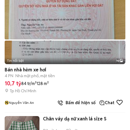
Tin nổi bật
10
+
2
Bán nhà hẻm xe hơi
4 PN
Nhà mặt phố, mặt tiền
10,7 tỷ
84 tr/m²
128 m²
Tp Hồ Chí Minh
N
Bấm để hiện số
Chat
Nguyễn Văn An
Chân váy dạ nữ xanh lá size S