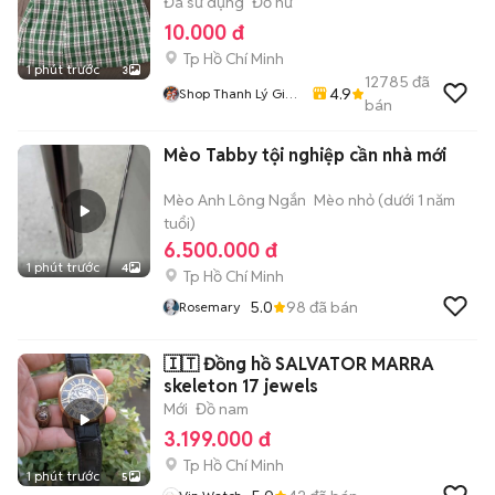
Đã sử dụng
Đồ nữ
10.000 đ
Tp Hồ Chí Minh
1 phút trước
3
12785
đã
4.9
Shop Thanh Lý Giá
bán
Rẻ 1905
Mèo Tabby tội nghiệp cần nhà mới
Mèo Anh Lông Ngắn
Mèo nhỏ (dưới 1 năm
tuổi)
6.500.000 đ
1 phút trước
4
Tp Hồ Chí Minh
5.0
98
đã bán
Rosemary
🇮🇹 Đồng hồ SALVATOR MARRA
skeleton 17 jewels
Mới
Đồ nam
3.199.000 đ
Tp Hồ Chí Minh
1 phút trước
5