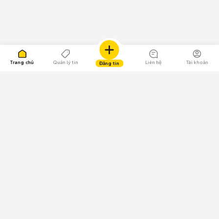
Trang chủ
Quản lý tin
Liên hệ
Tài khoản
Đăng tin
109.000 Bình chọn
Tải ứng dụng Chợ Tốt
Về Chợ Tốt
Quy chế sàn