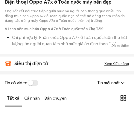
Điện thoại Oppo A7x ở Toàn quốc máy bền đẹp
Chợ Tốt kết nối trực tiếp người mua và người bán thông qua nhiều tin
đăng mua bán Oppo A7x ở Toàn quốc. Bạn có thể dễ dàng tham khảo đa
dạng các dòng máy Oppo A7x ở Toàn quốc trên thị trường.
Vì sao nên mua bán Oppo A7x ở Toàn quốc trên Chợ Tốt?
Chi phí hợp lý: Phân khúc Oppo A7x ở Toàn quốc luôn thu hút
lượng lớn người quan tâm nhờ mức giá ổn định theo thời gian,
...Xem thêm
phù hợp với số đông.
Nguồn cung dồi dào: Hàng loạt bài đăng Oppo A7x ở Toàn
Siêu thị điện tử
Xem Cửa hàng
quốc cung cấp cho bạn nhiều lựa chọn về tỷ lệ phần trăm pin,
tình trạng ngoại hình và lịch sử bảo hành.
Giao dịch thực tế: Việc gặp nhau trực tiếp giúp bạn có thời
Tin có video
Tin mới nhất
gian cầm máy trên tay, test kỹ càng để tránh rủi ro khi mua đồ
điện tử cũ.
Tất cả
Cá nhân
Bán chuyên
Thanh toán nhanh chóng: Khi hai bên đã ưng ý về tình trạng
máy, quá trình thanh toán và bàn giao diễn ra ngay lập tức,
thủ tục đơn giản.