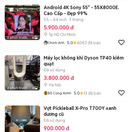
Android 4K Sony 55" - 55X8000E.
Cao Cấp - Đẹp 99%
55 – 64 inch
3 tháng
5.900.000 đ
Tp Hồ Chí Minh
2 phút trước
6
5.0
4083
đã bán
Chinh Anh
Máy lọc không khí Dyson TP40 kiêm
quạt
Đã sử dụng
3.800.000 đ
Hà Nội
2 phút trước
2
B
5.0
13
đã bán
Bồ Cong Anhh
Vợt Pickleball X-Pro T700Y xanh
dương cũ
Đã sử dụng
900.000 đ