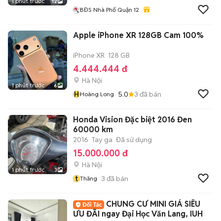
1 phút trước
12
BĐS Nhà Phố Quận 12
Apple iPhone XR 128GB Cam 100%
iPhone XR
128 GB
4.444.444 đ
Hà Nội
1 phút trước
6
H
5.0
3
đã bán
Hoàng Long
Honda Vision Đặc biệt 2016 Đen
60000 km
2016
Tay ga
Đã sử dụng
15.000.000 đ
Hà Nội
1 phút trước
3
t
3
đã bán
Thăng
CHUNG CƯ MINI GIÁ SIÊU
ƯU ĐÃI ngay Đại Học Văn Lang, IUH