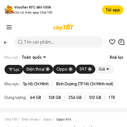
Voucher KFC đến 100k
Tải app
Chỉ có trên app Chợ Tốt
Khu vực:
Toàn quốc
Xoá lọc
Điện thoại
Oppo
597
Giá
Lọc
Khu vực:
Tp Hồ Chí Minh
Bình Dương (TP Hồ Chí Minh mới)
Bà 
Dung lượng:
64 GB
128 GB
256 GB
512 GB
1 TB
2 
Chợ Tốt
Điện thoại
Oppo
Oppo A7x