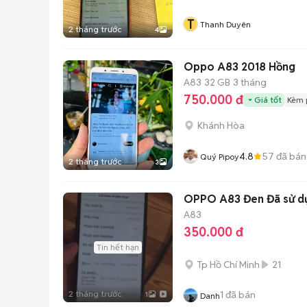
T
Thanh Duyên
2 tháng trước
4
Oppo A83 2018 Hồng
A83
32 GB
3 tháng
750.000 đ
Giá tốt
Kèm 
Khánh Hòa
4.8
57
đã bán
Quý Pipoy
2 tháng trước
3
OPPO A83 Đen Đã sử d
A83
350.000 đ
Tin hết hạn
Tp Hồ Chí Minh
21
2 tháng trước
1
đã bán
1
Danh