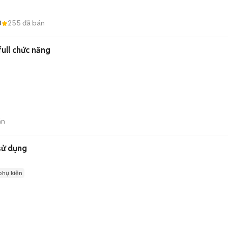
0
255
đã bán
ll chức năng
án
sử dụng
phụ kiện