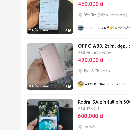
450.000 đ
Bến Tre
(
Vĩnh Long
mới)
4.8
14
đã bá
Hoàng Huy
2 tuần trước
6
OPPO A83, 2sim, đẹp, o
A83
Hết bảo hành
490.000 đ
Tp Hồ Chí Minh
A LONG Nhận Thanh Toán
3 tuần trước
4
THẺ TÍN DỤNG
Redmi 9A zin full pin 5
A83
128 GB
600.000 đ
Hà Nội