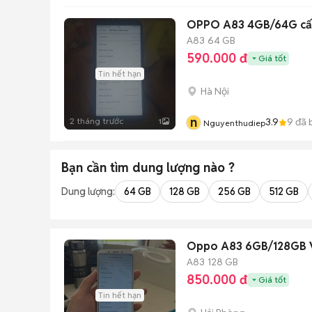
OPPO A83 4GB/64G cấu 
A83
64 GB
590.000 đ
Giá tốt
Tin hết hạn
Hà Nội
n
2 tháng trước
3.9
9
đã 
1
Nguyenthudiep
Bạn cần tìm
dung lượng
nào ?
Dung lượng:
64 GB
128 GB
256 GB
512 GB
Oppo A83 6GB/128GB 
A83
128 GB
850.000 đ
Giá tốt
Tin hết hạn