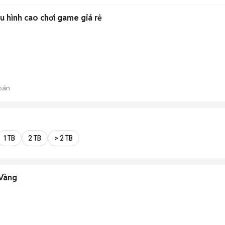
hình cao chơi game giá rẻ
bán
1 TB
2 TB
> 2 TB
Vàng