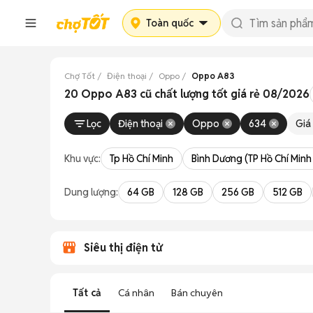
Toàn quốc
Chợ Tốt
Điện thoại
Oppo
Oppo A83
20 Oppo A83 cũ chất lượng tốt giá rẻ 08/2026
Lọc
Điện thoại
Oppo
634
Giá
Khu vực:
Tp Hồ Chí Minh
Bình Dương (TP Hồ Chí Minh
Dung lượng:
64 GB
128 GB
256 GB
512 GB
Siêu thị điện tử
Tất cả
Cá nhân
Bán chuyên