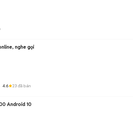
n
nline, nghe gọi
4.6
23
đã bán
000 Android 10