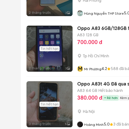
Hải Phòng
2 tháng trước
5.
3
Hùng Nguyễn THP Store
Oppo A83 6GB/128GB fu
A83
128 GB
700.000 đ
Tin hết hạn
Tp Hồ Chí Minh
M
2 tháng trước
4.2
588
đã b
3
Mr Phương
Oppo A83t 4G Đã qua 
A83
64 GB
Hết bảo hành
380.000 đ
Rẻ hơn
Kèm 
Tin hết hạn
Hà Nội
3 tháng trước
5.0
3
đã bán
5
Hoàng Minh