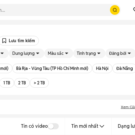
Lưu tìm kiếm
Dung lượng
Màu sắc
Tình trạng
Đăng bởi
 mới)
Bà Rịa - Vũng Tàu (TP Hồ Chí Minh mới)
Hà Nội
Đà Nẵng
1 TB
2 TB
> 2 TB
Xem Cử
Tin có video
Tin mới nhất
Dạng lư