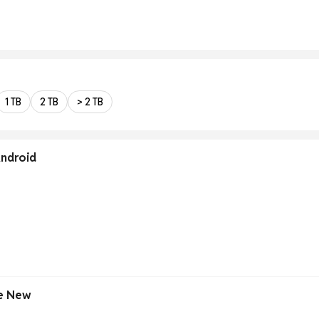
1 TB
2 TB
> 2 TB
ndroid
e New