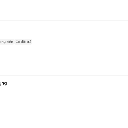
phụ kiện
Có đổi trả
ụng