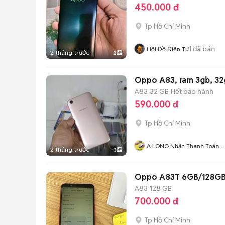
450.000 đ
Tp Hồ Chí Minh
1
đã bán
Hội Đồ Điện Tử
2 tháng trước
2
Oppo A83, ram 3gb, 32
A83
32 GB
Hết bảo hành
590.000 đ
Tp Hồ Chí Minh
A LONG Nhận Thanh Toán
2 tháng trước
3
THẺ TÍN DỤNG
Oppo A83T 6GB/128GB
A83
128 GB
700.000 đ
Tp Hồ Chí Minh