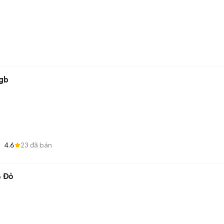
gb
4.6
23
đã bán
 Đỏ