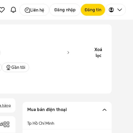
Đăng nhập
Đăng tin
Liên hệ
Xoá
lọc
Gần tôi
a hàng
Mua bán điện thoại
Tp Hồ Chí Minh
ới