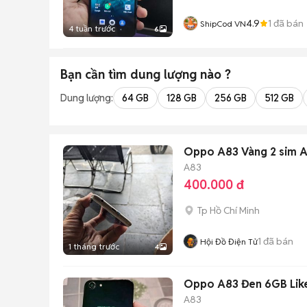
4.9
1
đã bán
ShipCod VN
4 tuần trước
6
Bạn cần tìm
dung lượng
nào ?
Dung lượng:
64 GB
128 GB
256 GB
512 GB
Oppo A83 Vàng 2 sim A
A83
400.000 đ
Tp Hồ Chí Minh
1
đã bán
Hội Đồ Điện Tử
1 tháng trước
4
Oppo A83 Đen 6GB Lik
A83