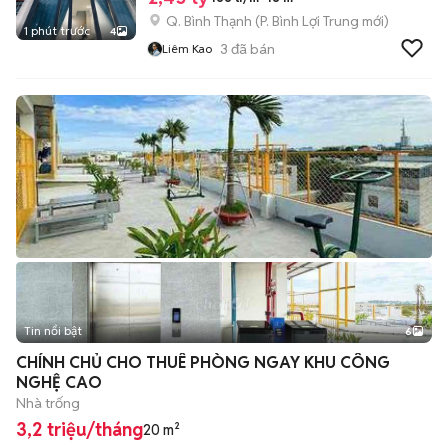
Q. Bình Thạnh
(
P. Bình Lợi Trung
mới)
1 phút trước
4
3
đã bán
Liêm Kao
Tin nổi bật
6
+
2
CHÍNH CHỦ CHO THUÊ PHÒNG NGAY KHU CÔNG
NGHỆ CAO
Nhà trống
3,2 triệu/tháng
20 m²