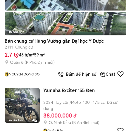
Tin nổi bật
Bán chung cư Hùng Vương gần Đại học Y Dược
2 PN
Chung cư
2,7 tỷ
46 tr/m²
59 m²
Quận 8
(
P. Phú Định
mới)
N
Bấm để hiện số
Chat
NGUYEN DONG SO
Yamaha Exciter 155 Đen
2024
Tay côn/Moto
100 - 175 cc
Đã sử
dụng
38.000.000 đ
Tin ưu tiên
4
Q. Ninh Kiều
(
P. An Bình
mới)
Q
Quốc Bảo