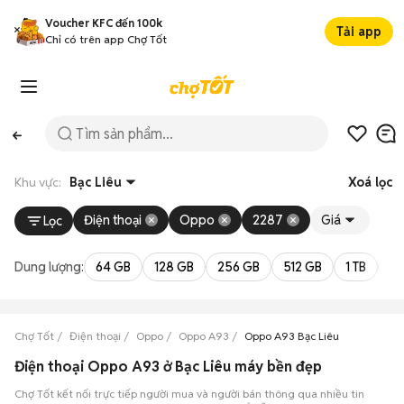
Voucher KFC đến 100k
Tải app
Chỉ có trên app Chợ Tốt
Khu vực:
Bạc Liêu
Xoá lọc
Điện thoại
Oppo
2287
Giá
Lọc
Dung lượng:
64 GB
128 GB
256 GB
512 GB
1 TB
2 
Chợ Tốt
Điện thoại
Oppo
Oppo A93
Oppo A93 Bạc Liêu
Điện thoại Oppo A93 ở Bạc Liêu máy bền đẹp
Chợ Tốt kết nối trực tiếp người mua và người bán thông qua nhiều tin