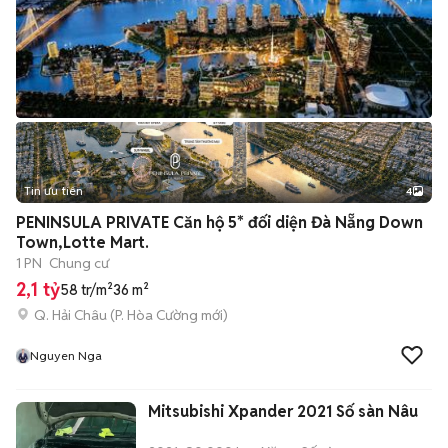
Tin ưu tiên
4
PENINSULA PRIVATE Căn hộ 5* đối diện Đà Nẵng Down
Town,Lotte Mart.
1 PN
Chung cư
2,1 tỷ
58 tr/m²
36 m²
Q. Hải Châu
(
P. Hòa Cường
mới)
Nguyen Nga
Mitsubishi Xpander 2021 Số sàn Nâu