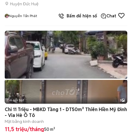
Huyện Đức Huệ
Bấm để hiện số
Chat
Nguyễn Tấn Phát
Tin nổi bật
3
Chỉ 11 Triệu - MBKD Tầng 1 - DT50m² Thiên Hiền Mỹ Đình
- Vỉa Hè Ô Tô
Mặt bằng kinh doanh
11,5 triệu/tháng
50 m²