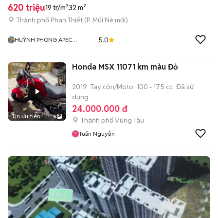
620 triệu
19 tr/m²
32 m²
Thành phố Phan Thiết
(
P. Mũi Né
mới)
5.0
HUỲNH PHONG APEC
MANDALA MŨI NÉ
Honda MSX 11071 km màu Đỏ
2019
Tay côn/Moto
100 - 175 cc
Đã sử
dụng
24.000.000 đ
Tin ưu tiên
5
Thành phố Vũng Tàu
Tuấn Nguyễn