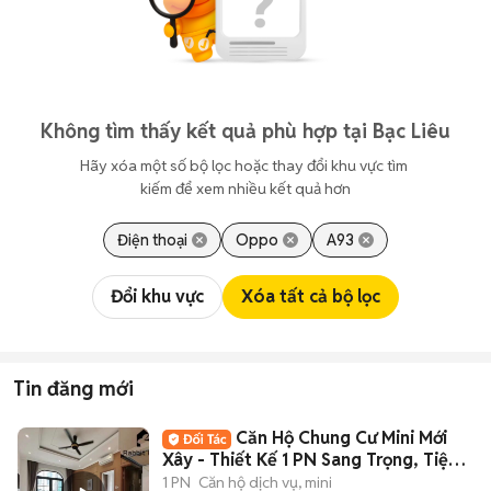
Không tìm thấy kết quả phù hợp tại Bạc Liêu
Hãy xóa một số bộ lọc hoặc thay đổi khu vực tìm 
kiếm để xem nhiều kết quả hơn
Điện thoại
Oppo
A93
Đổi khu vực
Xóa tất cả bộ lọc
Tin đăng mới
Căn Hộ Chung Cư Mini Mới
Xây - Thiết Kế 1 PN Sang Trọng, Tiện
Nghi
1 PN
Căn hộ dịch vụ, mini