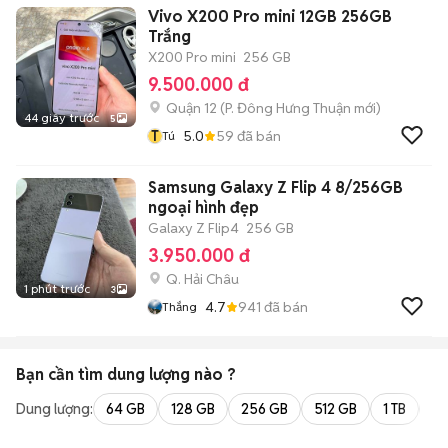
Vivo X200 Pro mini 12GB 256GB
Trắng
X200 Pro mini
256 GB
9.500.000 đ
Quận 12
(
P. Đông Hưng Thuận
mới)
44 giây trước
5
T
5.0
59
đã bán
Tú
Samsung Galaxy Z Flip 4 8/256GB
ngoại hình đẹp
Galaxy Z Flip4
256 GB
3.950.000 đ
Q. Hải Châu
1 phút trước
3
4.7
941
đã bán
Thắng
Bạn cần tìm
dung lượng
nào ?
Dung lượng:
64 GB
128 GB
256 GB
512 GB
1 TB
2 