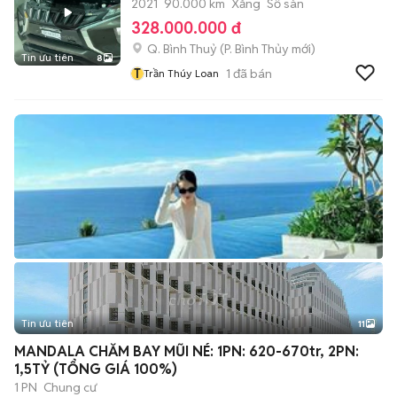
2021
90.000 km
Xăng
Số sàn
328.000.000 đ
Q. Bình Thuỷ
(
P. Bình Thủy
mới)
Tin ưu tiên
8
T
1
đã bán
Trần Thúy Loan
Tin ưu tiên
11
+
2
MANDALA CHĂM BAY MŨI NÉ: 1PN: 620-670tr, 2PN:
1,5TỶ (TỔNG GIÁ 100%)
1 PN
Chung cư