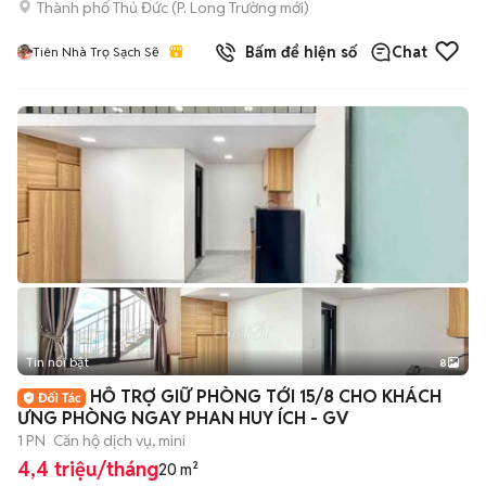
Thành phố Thủ Đức
(
P. Long Trường
mới)
Bấm để hiện số
Chat
Tiên Nhà Trọ Sạch Sẽ
Tin nổi bật
8
+
2
HỖ TRỢ GIỮ PHÒNG TỚI 15/8 CHO KHÁCH
ƯNG PHÒNG NGAY PHAN HUY ÍCH - GV
1 PN
Căn hộ dịch vụ, mini
4,4 triệu/tháng
20 m²