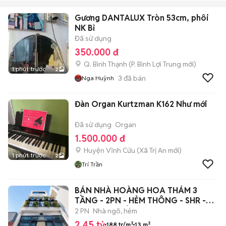
Gương DANTALUX Tròn 53cm, phôi
NK Bỉ
Đã sử dụng
350.000 đ
Q. Bình Thạnh
(
P. Bình Lợi Trung
mới)
1 phút trước
2
3
đã bán
Nga Huỳnh
Đàn Organ Kurtzman K162 Như mới
Đã sử dụng
Organ
1.500.000 đ
Huyện Vĩnh Cửu
(
Xã Trị An
mới)
1 phút trước
2
Trí Trần
BÁN NHÀ HOÀNG HOA THÁM 3
TẦNG - 2PN - HẺM THÔNG - SHR -
BAO SANG TÊN
2 PN
Nhà ngõ, hẻm
2,45 tỷ
188 tr/m²
13 m²