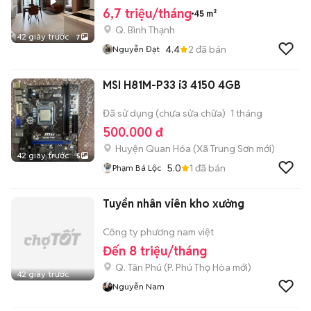
6,7 triệu/tháng
45 m²
Q. Bình Thạnh
42 giây trước
7
4.4
2
đã bán
Nguyễn Đạt
MSI H81M-P33 i3 4150 4GB
Đã sử dụng (chưa sửa chữa)
1 tháng
500.000 đ
Huyện Quan Hóa
(
Xã Trung Sơn
mới)
42 giây trước
5
5.0
1
đã bán
Phạm Bá Lộc
Tuyển nhân viên kho xưởng
Công ty phương nam việt
Đến 8 triệu/tháng
Q. Tân Phú
(
P. Phú Thọ Hòa
mới)
42 giây trước
Nguyễn Nam