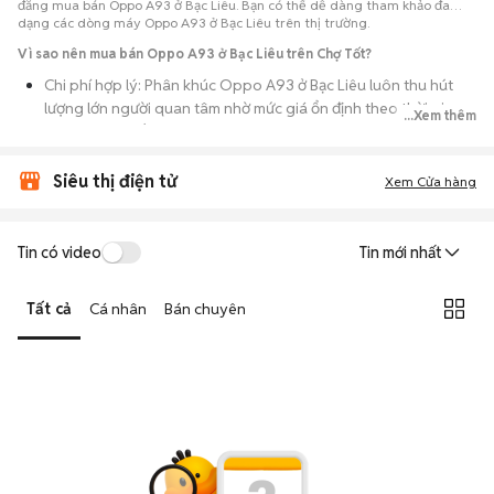
đăng mua bán Oppo A93 ở Bạc Liêu. Bạn có thể dễ dàng tham khảo đa
dạng các dòng máy Oppo A93 ở Bạc Liêu trên thị trường.
Vì sao nên mua bán Oppo A93 ở Bạc Liêu trên Chợ Tốt?
Chi phí hợp lý: Phân khúc Oppo A93 ở Bạc Liêu luôn thu hút
lượng lớn người quan tâm nhờ mức giá ổn định theo thời gian,
...Xem thêm
phù hợp với số đông.
Nguồn cung dồi dào: Hàng loạt bài đăng Oppo A93 ở Bạc Liêu
Siêu thị điện tử
Xem Cửa hàng
cung cấp cho bạn nhiều lựa chọn về tỷ lệ phần trăm pin, tình
trạng ngoại hình và lịch sử bảo hành.
Giao dịch thực tế: Việc gặp nhau trực tiếp giúp bạn có thời
Tin có video
Tin mới nhất
gian cầm máy trên tay, test kỹ càng để tránh rủi ro khi mua đồ
điện tử cũ.
Tất cả
Cá nhân
Bán chuyên
Thanh toán nhanh chóng: Khi hai bên đã ưng ý về tình trạng
máy, quá trình thanh toán và bàn giao diễn ra ngay lập tức,
thủ tục đơn giản.