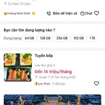
Q. Nam Từ Liêm
Bấm để hiện số
Chat
Hoàng Minh Mười
Bạn cần tìm
dung lượng
nào ?
Dung lượng:
64 GB
128 GB
256 GB
512 GB
1 TB
2 
Tuyển bếp
vựa tèo ghẹ 2
Đến 16 triệu/tháng
Quận 7
(
P. Tân Hưng
mới)
1 phút trước
3
l
11
đã bán
Lyly Phan