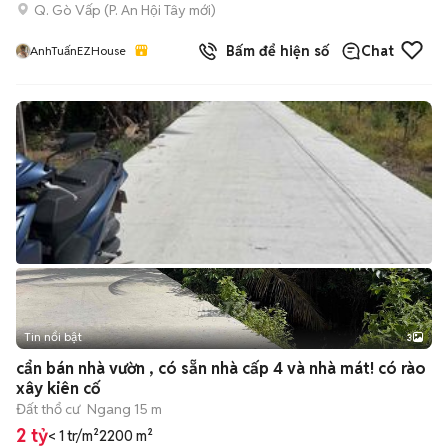
Q. Gò Vấp
(
P. An Hội Tây
mới)
Bấm để hiện số
Chat
AnhTuấnEZHouse
Tin nổi bật
3
cẩn bán nhà vườn , có sẵn nhà cấp 4 và nhà mát! có rào
xây kiên cố
Đất thổ cư
Ngang 15 m
2 tỷ
< 1 tr/m²
2200 m²