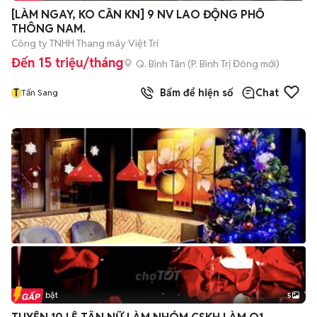
+
2
[LÀM NGAY, KO CẦN KN] 9 NV LAO ĐỘNG PHỔ
THÔNG NAM.
Công ty TNHH Thang máy Việt Trí
Đến 15 triệu/tháng
Q. Bình Tân
(
P. Bình Trị Đông
mới)
T
Bấm để hiện số
Chat
Tấn Sang
Tin nổi bật
5