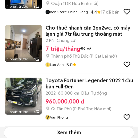
Quận 11
(
P. Hòa Bình
mới)
1 phút trước
6
4.4
17
đã bán
Ren Store Chính Hãng
Cho thuê nhanh căn 2pn2wc, có máy
lạnh giá 7tr lầu trung thoáng mát
2 PN
Chung cư
7 triệu/tháng
59 m²
Thành phố Thủ Đức
(
P. Cát Lái
mới)
1 phút trước
3
L
5.0
Lan Anh
Toyota Fortuner Legender 2022 1 cầu
bản Full Đen
2022
80.000 km
Dầu
Tự động
960.000.000 đ
Q. Tân Phú
(
P. Phú Thọ Hòa
mới)
1 phút trước
5
V
Van Phong
Xem thêm