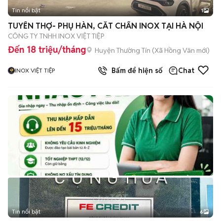
Tin nổi bật
1
TUYỂN THỢ- PHỤ HÀN, CẮT CHẤN INOX TẠI HÀ NỘI
CÔNG TY TNHH INOX VIỆT TIỆP
Đến 18 triệu/tháng
Huyện Thường Tín
(
Xã Hồng Vân
mới)
Bấm để hiện số
Chat
INOX VIỆT TIỆP
Tin nổi bật
6
+
2