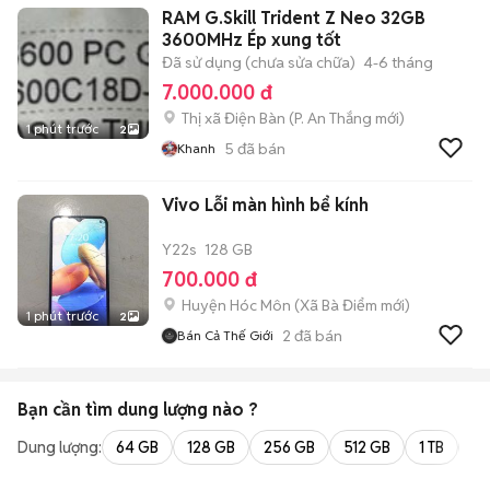
RAM G.Skill Trident Z Neo 32GB
3600MHz Ép xung tốt
Đã sử dụng (chưa sửa chữa)
4-6 tháng
7.000.000 đ
Thị xã Điện Bàn
(
P. An Thắng
mới)
1 phút trước
2
5
đã bán
Khanh
Vivo Lỗi màn hình bể kính
Y22s
128 GB
700.000 đ
Huyện Hóc Môn
(
Xã Bà Điểm
mới)
1 phút trước
2
2
đã bán
Bán Cả Thế Giới
Bạn cần tìm
dung lượng
nào ?
Dung lượng:
64 GB
128 GB
256 GB
512 GB
1 TB
2 