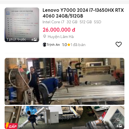
Lenovo Y7000 2024 i7-13650HX RTX
4060 24GB/512GB
Intel Core i7
32 GB
512 GB
SSD
26.000.000 đ
Huyện Lâm Hà
1 phút trước
6
1.0
1
đã bán
Trịnh An
Tin nổi bật
6