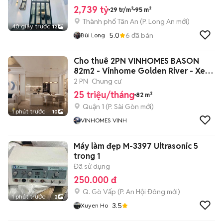
2,739 tỷ
29 tr/m²
95 m²
Thành phố Tân An
(
P. Long An
mới)
40 giây trước
12
5.0
6
đã bán
Bùi Long
Cho thuê 2PN VINHOMES BASON
82m2 - Vinhome Golden River - Xem
nhà 24/7
2 PN
Chung cư
25 triệu/tháng
82 m²
Quận 1
(
P. Sài Gòn
mới)
1 phút trước
10
VINHOMES VINH
Máy làm đẹp M-3397 Ultrasonic 5
trong 1
Đã sử dụng
250.000 đ
Q. Gò Vấp
(
P. An Hội Đông
mới)
1 phút trước
2
3.5
Xuyen Ho