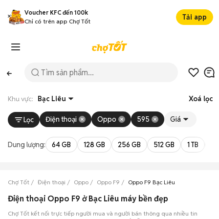
Voucher KFC đến 100k
Tải app
Chỉ có trên app Chợ Tốt
Khu vực:
Bạc Liêu
Xoá lọc
Điện thoại
Oppo
595
Giá
Lọc
Dung lượng:
64 GB
128 GB
256 GB
512 GB
1 TB
2 
Chợ Tốt
Điện thoại
Oppo
Oppo F9
Oppo F9 Bạc Liêu
Điện thoại Oppo F9 ở Bạc Liêu máy bền đẹp
Chợ Tốt kết nối trực tiếp người mua và người bán thông qua nhiều tin