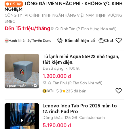
TỔNG ĐÀI VIÊN NHẮC PHÍ - KHÔNG Y/C KINH
NGHIỆM
CÔNG TY TÀI CHÍNH TNHH NGÂN HÀNG VIỆT NAM THỊNH VƯỢNG
SMBC
Đến 15 triệu/tháng
Q. Bình Tân
(
P. Bình Hưng Hòa
mới)
Bấm để hiện số
Chat
Hạnh Nhân Sự Tuyển Dụng
Tủ lạnh mini Aqua 55H2S nhỏ 1ngăn,
tiết kiệm điện.
Đã sử dụng
< 100 lít
1.200.000 đ
Q. Tân Phú
(
P. Tân Sơn Nhì
mới)
1 phút trước
1
Đ
5.0
235
đã bán
ĐỨC
Lenovo idea Tab Pro 2025 màn to
12.7inch Pad Pro
Dòng khác
128 GB
Còn bảo hành
5.190.000 đ