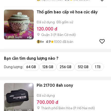
Thố gốm bao cấp vẽ hoa cúc dây
Đã sử dụng
Đồ gốm sứ
120.000 đ
Quận 3
(
P. Bàn Cờ
mới)
1 phút trước
6
B
4.9
1000
đã bán
Be
Bạn cần tìm
dung lượng
nào ?
Dung lượng:
64 GB
128 GB
256 GB
512 GB
1 TB
2 
Pin 21700 8ah sony
Đã sử dụng
700.000 đ
Thành phố Biên Hòa
(
P. Hố Nai
mới)
1 phút trước
2