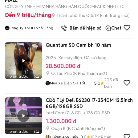
MALL
CÔNG TY TNHH MTV NHÀ HÀNG HÀN QUỐC MEAT & MEET LTC
Đến 9 triệu/tháng
Thành phố Thủ Đức
(
P. Bình Trưng
mới)
9
đã bán
Bấm để hiện số
Chat
Công Ty TNHH Nhà Hàng
Hàn Quốc Meat And Meet
Quantum S0 Cam bh 10 năm
2025
Xe máy điện
Đã sử dụng
28.500.000 đ
Q. Tân Phú
(
P. Phú Thạnh
mới)
1 phút trước
3
205
đã
5.0
Mua Xe Điện Giá Tốt
bán
Sài Gòn
CĐồ TLý Dell E6230 i7-3540M 12.5inch
8GB/128GB SSD
Intel Core i7
8 GB
< 128 GB
SSD
1.300.000 đ
Quận 8
(
P. Chánh Hưng
mới)
1 phút trước
5
H
3.0
102
đã bán
Huỳnh Anh Tuấn