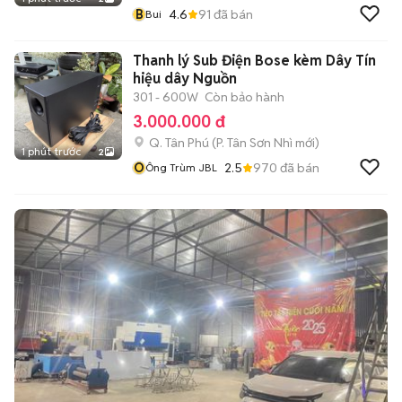
B
4.6
91
đã bán
Bui
Thanh lý Sub Điện Bose kèm Dây Tín
hiệu dây Nguồn
301 - 600W
Còn bảo hành
3.000.000 đ
Q. Tân Phú
(
P. Tân Sơn Nhì
mới)
1 phút trước
2
Ô
2.5
970
đã bán
Ông Trùm JBL