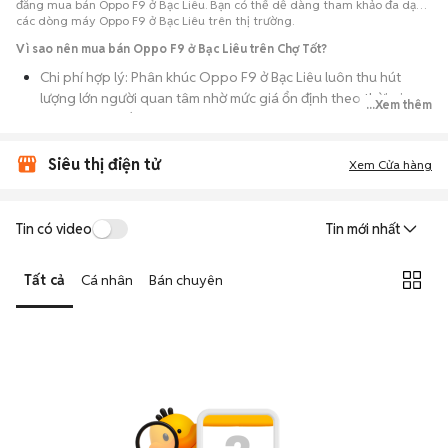
đăng mua bán Oppo F9 ở Bạc Liêu. Bạn có thể dễ dàng tham khảo đa dạng
các dòng máy Oppo F9 ở Bạc Liêu trên thị trường.
Vì sao nên mua bán Oppo F9 ở Bạc Liêu trên Chợ Tốt?
Chi phí hợp lý: Phân khúc Oppo F9 ở Bạc Liêu luôn thu hút
lượng lớn người quan tâm nhờ mức giá ổn định theo thời gian,
...Xem thêm
phù hợp với số đông.
Nguồn cung dồi dào: Hàng loạt bài đăng Oppo F9 ở Bạc Liêu
Siêu thị điện tử
Xem Cửa hàng
cung cấp cho bạn nhiều lựa chọn về tỷ lệ phần trăm pin, tình
trạng ngoại hình và lịch sử bảo hành.
Giao dịch thực tế: Việc gặp nhau trực tiếp giúp bạn có thời
Tin có video
Tin mới nhất
gian cầm máy trên tay, test kỹ càng để tránh rủi ro khi mua đồ
điện tử cũ.
Tất cả
Cá nhân
Bán chuyên
Thanh toán nhanh chóng: Khi hai bên đã ưng ý về tình trạng
máy, quá trình thanh toán và bàn giao diễn ra ngay lập tức,
thủ tục đơn giản.