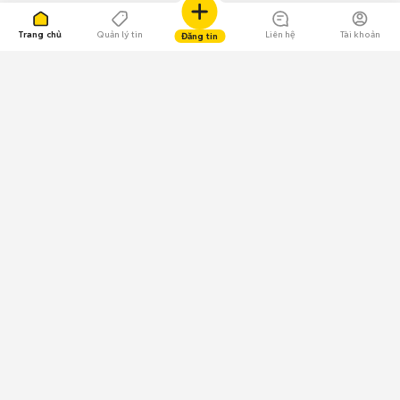
Trang chủ
Quản lý tin
Liên hệ
Tài khoản
Đăng tin
109.000 Bình chọn
Tải ứng dụng Chợ Tốt
Về Chợ Tốt
Quy chế sàn
Chính sách bảo mật
Giải quyết tranh chấp
CÔNG TY TNHH CHỢ TỐT - Người đại diện theo pháp luật:
Nguyễn Trọng Tấn; GPDKKD: 0312120782 do Sở KH & ĐT TP.HCM cấp ngày
11/01/2013;
GPMXH: 185/GP-BTTTT do Bộ Thông tin và Truyền thông
cấp ngày 09/07/2024 - Chịu trách nhiệm
nội dung: Trần Hoàng Ly.
Chính sách sử dụng
Địa chỉ: Tầng 18, Toà nhà UOA, Số 6 đường Tân Trào, Phường Tân Mỹ,