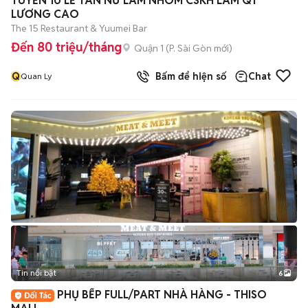
TUYỂN 10 LỄ TÂN NỮ LÀM NHÓM CSKH LÀM Q1
LƯƠNG CAO
The 15 Restaurant & Yuumei Bar
Đến 80 triệu/tháng
Quận 1
(
P. Sài Gòn
mới)
Q
Bấm để hiện số
Chat
Quan Ly
Tin nổi bật
6
+
2
PHỤ BẾP FULL/PART NHÀ HÀNG - THISO