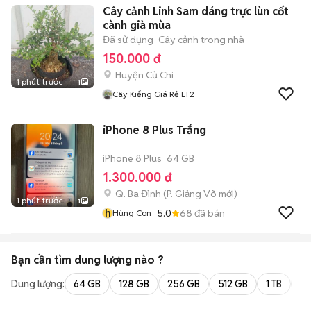
Cây cảnh Linh Sam dáng trực lùn cốt
cành già mùa
Đã sử dụng
Cây cảnh trong nhà
150.000 đ
Huyện Củ Chi
1 phút trước
1
Cây Kiểng Giá Rẻ LT2
iPhone 8 Plus Trắng
iPhone 8 Plus
64 GB
1.300.000 đ
Q. Ba Đình
(
P. Giảng Võ
mới)
1 phút trước
1
h
5.0
68
đã bán
Hùng Con
Bạn cần tìm
dung lượng
nào ?
Dung lượng:
64 GB
128 GB
256 GB
512 GB
1 TB
2 