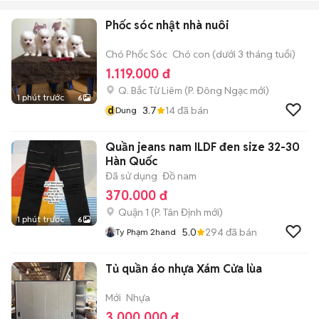
Phốc sóc nhật nhà nuôi
Chó Phốc Sóc
Chó con (dưới 3 tháng tuổi)
1.119.000 đ
Q. Bắc Từ Liêm
(
P. Đông Ngạc
mới)
1 phút trước
6
d
3.7
14
đã bán
Dung
Quần jeans nam ILDF đen size 32-30
Hàn Quốc
Đã sử dụng
Đồ nam
370.000 đ
Quận 1
(
P. Tân Định
mới)
1 phút trước
6
5.0
294
đã bán
Ty Phạm 2hand
Tủ quần áo nhựa Xám Cửa lùa
Mới
Nhựa
3.000.000 đ