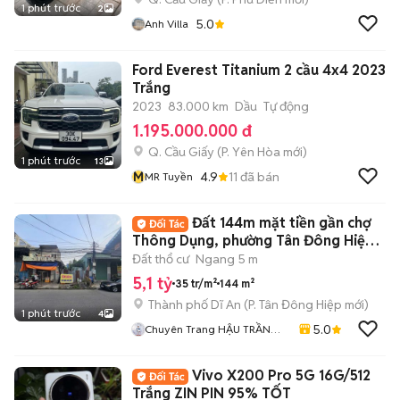
1 phút trước
2
5.0
Anh Villa
Ford Everest Titanium 2 cầu 4x4 2023
Trắng
2023
83.000 km
Dầu
Tự động
1.195.000.000 đ
Q. Cầu Giấy
(
P. Yên Hòa
mới)
1 phút trước
13
M
4.9
11
đã bán
MR Tuyền
Đất 144m mặt tiền gần chợ
Thông Dụng, phường Tân Đông Hiệp,
Tp Dĩ An
Đất thổ cư
Ngang 5 m
5,1 tỷ
35 tr/m²
144 m²
Thành phố Dĩ An
(
P. Tân Đông Hiệp
mới)
1 phút trước
4
5.0
Chuyên Trang HẬU TRẦN
BĐS
Vivo X200 Pro 5G 16G/512
Trắng ZIN PIN 95% TỐT