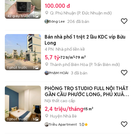
100.000 đ
Q. Phú Nhuận
(
P. Đức Nhuận
mới)
42 giây trước
5
206
đã bán
Bông Lee
Bán nhà phố 1 trệt 2 lầu KDC víp Bửu
Long
4 PN
Nhà phố liền kề
5,7 tỷ
72 tr/m²
79 m²
Thành phố Biên Hòa
(
P. Trấn Biên
mới)
1 phút trước
7
3
đã bán
PHẠM HOÀI
PHÒNG TRỌ STUDIO FULL NỘI THẤT
GẦN CẦU PHƯỚC LONG, PHÚ XUÂN,
NHÀ BÈ
Nội thất cao cấp
2,4 triệu/tháng
15 m²
Huyện Nhà Bè
1 phút trước
5
1.0
Triều Apartment