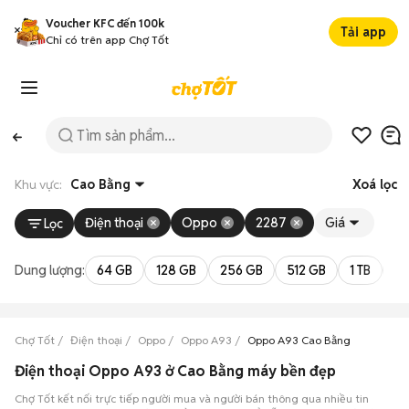
Voucher KFC đến 100k
Tải app
Chỉ có trên app Chợ Tốt
Khu vực:
Cao Bằng
Xoá lọc
Điện thoại
Oppo
2287
Giá
Lọc
Dung lượng:
64 GB
128 GB
256 GB
512 GB
1 TB
2 
Chợ Tốt
Điện thoại
Oppo
Oppo A93
Oppo A93 Cao Bằng
Điện thoại Oppo A93 ở Cao Bằng máy bền đẹp
Chợ Tốt kết nối trực tiếp người mua và người bán thông qua nhiều tin