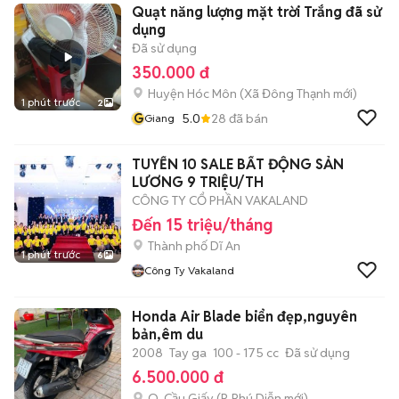
Quạt năng lượng mặt trời Trắng đã sử
dụng
Đã sử dụng
350.000 đ
Huyện Hóc Môn
(
Xã Đông Thạnh
mới)
1 phút trước
2
G
5.0
28
đã bán
Giang
TUYỂN 10 SALE BẤT ĐỘNG SẢN
LƯƠNG 9 TRIỆU/TH
CÔNG TY CỔ PHẦN VAKALAND
Đến 15 triệu/tháng
Thành phố Dĩ An
1 phút trước
6
Công Ty Vakaland
Honda Air Blade biển đẹp,nguyên
bản,êm du
2008
Tay ga
100 - 175 cc
Đã sử dụng
6.500.000 đ
Q. Cầu Giấy
(
P. Phú Diễn
mới)