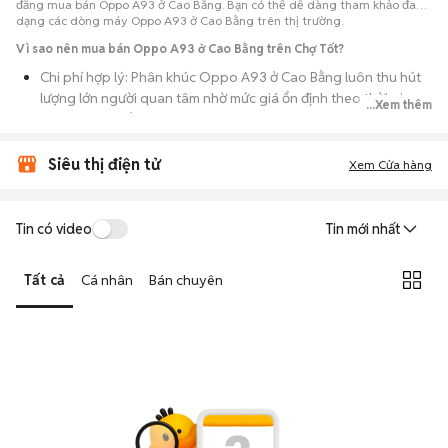
đăng mua bán Oppo A93 ở Cao Bằng. Bạn có thể dễ dàng tham khảo đa
dạng các dòng máy Oppo A93 ở Cao Bằng trên thị trường.
Vì sao nên mua bán Oppo A93 ở Cao Bằng trên Chợ Tốt?
Chi phí hợp lý: Phân khúc Oppo A93 ở Cao Bằng luôn thu hút
lượng lớn người quan tâm nhờ mức giá ổn định theo thời gian,
...Xem thêm
phù hợp với số đông.
Nguồn cung dồi dào: Hàng loạt bài đăng Oppo A93 ở Cao
Siêu thị điện tử
Xem Cửa hàng
Bằng cung cấp cho bạn nhiều lựa chọn về tỷ lệ phần trăm pin,
tình trạng ngoại hình và lịch sử bảo hành.
Giao dịch thực tế: Việc gặp nhau trực tiếp giúp bạn có thời
Tin có video
Tin mới nhất
gian cầm máy trên tay, test kỹ càng để tránh rủi ro khi mua đồ
điện tử cũ.
Tất cả
Cá nhân
Bán chuyên
Thanh toán nhanh chóng: Khi hai bên đã ưng ý về tình trạng
máy, quá trình thanh toán và bàn giao diễn ra ngay lập tức,
thủ tục đơn giản.