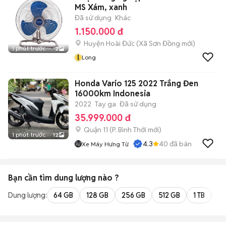
MS Xám, xanh
Đã sử dụng
Khác
1.150.000 đ
Huyện Hoài Đức
(
Xã Sơn Đồng
mới)
1 phút trước
2
l
Long
Honda Vario 125 2022 Trắng Đen
16000km Indonesia
2022
Tay ga
Đã sử dụng
35.999.000 đ
Quận 11
(
P. Bình Thới
mới)
1 phút trước
12
4.3
40
đã bán
Xe Máy Hưng Từ
Bạn cần tìm
dung lượng
nào ?
Dung lượng:
64 GB
128 GB
256 GB
512 GB
1 TB
2 