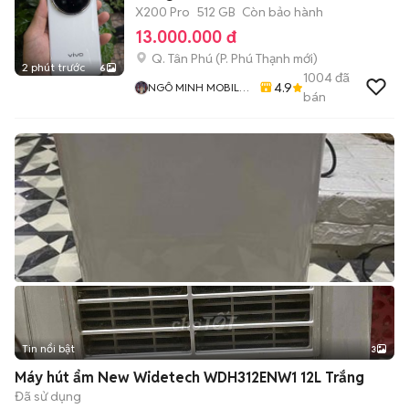
X200 Pro
512 GB
Còn bảo hành
13.000.000 đ
Q. Tân Phú
(
P. Phú Thạnh
mới)
2 phút trước
6
1004
đã
4.9
NGÔ MINH MOBILE
bán
SHOP
Tin nổi bật
3
Máy hút ẩm New Widetech WDH312ENW1 12L Trắng
Đã sử dụng