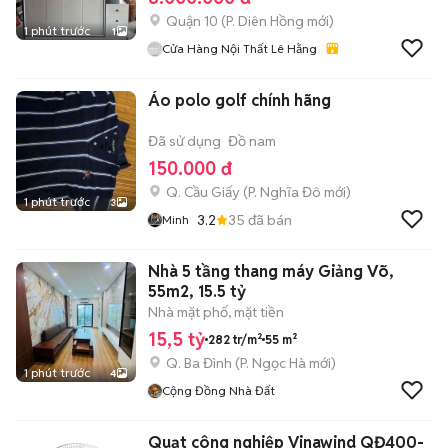
Quận 10
(
P. Diên Hồng
mới)
1 phút trước
1
Cửa Hàng Nội Thất Lê Hằng
Áo polo golf chính hãng
Đã sử dụng
Đồ nam
150.000 đ
Q. Cầu Giấy
(
P. Nghĩa Đô
mới)
1 phút trước
3
3.2
35
đã bán
Minh
Nhà 5 tầng thang máy Giảng Võ,
55m2, 15.5 tỷ
Nhà mặt phố, mặt tiền
15,5 tỷ
282 tr/m²
55 m²
Q. Ba Đình
(
P. Ngọc Hà
mới)
1 phút trước
4
Cộng Đồng Nhà Đất
Quạt công nghiệp Vinawind QĐ400-