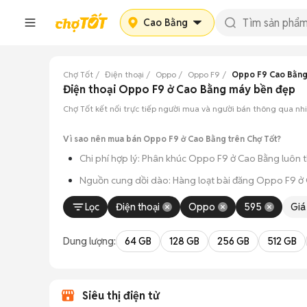
Cao Bằng
Chợ Tốt
Điện thoại
Oppo
Oppo F9
Oppo F9 Cao Bằn
Điện thoại Oppo F9 ở Cao Bằng máy bền đẹp
Chợ Tốt kết nối trực tiếp người mua và người bán thông qua n
Vì sao nên mua bán Oppo F9 ở Cao Bằng trên Chợ Tốt?
Chi phí hợp lý: Phân khúc Oppo F9 ở Cao Bằng luôn t
Nguồn cung dồi dào: Hàng loạt bài đăng Oppo F9 ở Ca
Giao dịch thực tế: Việc gặp nhau trực tiếp giúp bạn có
Lọc
Điện thoại
Oppo
595
Giá
Thanh toán nhanh chóng: Khi hai bên đã ưng ý về tình
Dung lượng:
64 GB
128 GB
256 GB
512 GB
Siêu thị điện tử