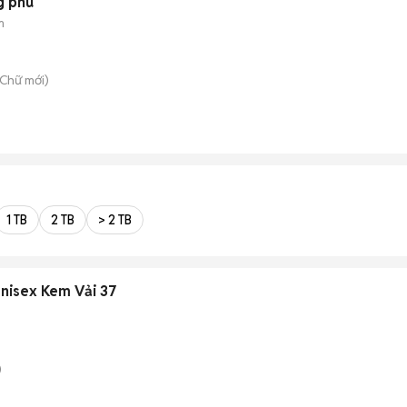
g phú
m
 Chữ
mới)
1 TB
2 TB
> 2 TB
nisex Kem Vải 37
)