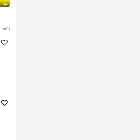
1
g
mới)