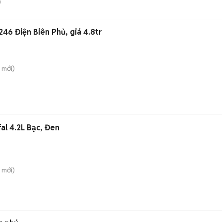
n
246 Điện Biên Phủ, giá 4.8tr
mới)
al 4.2L Bạc, Đen
mới)