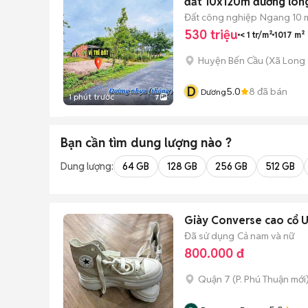
đất 10x120m đường lon
Đất công nghiệp
Ngang 10 
530 triệu
< 1 tr/m²
1017 m²
Huyện Bến Cầu
(
Xã Long
D
5.0
8
đã bán
Dương
1 phút trước
7
Bạn cần tìm
dung lượng
nào ?
Dung lượng:
64 GB
128 GB
256 GB
512 GB
Giày Converse cao cổ U
Đã sử dụng
Cả nam và nữ
800.000 đ
Quận 7
(
P. Phú Thuận
mới