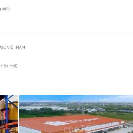
g
mới)
SC VIỆT NAM
g Hòa
mới)