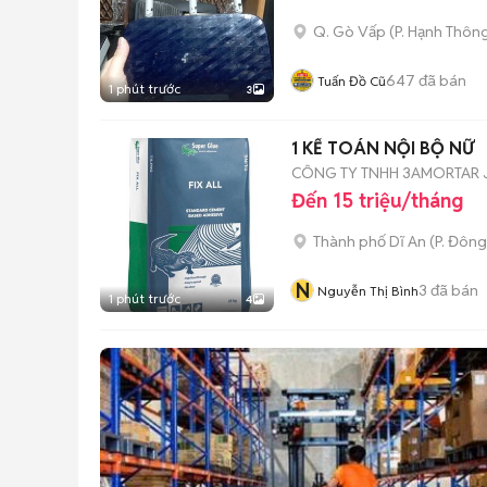
Q. Gò Vấp
(
P. Hạnh Thôn
647
đã bán
Tuấn Đồ Cũ
1 phút trước
3
1 KẾ TOÁN NỘI BỘ NỮ
CÔNG TY TNHH 3AMORTAR J
Đến 15 triệu/tháng
Thành phố Dĩ An
(
P. Đôn
N
3
đã bán
Nguyễn Thị Bình
1 phút trước
4