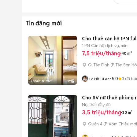
Tin đăng mới
Cho thuê căn hộ 1PN ful
1 PN
Căn hộ dịch vụ, mini
7,5 triệu/tháng
40 m²
Q. Tân Bình
(
P. Tân Sơn Ho
5.0
3
đã bá
Lê Hồ Tú Anh
1 phút trước
12
Cho SV nữ thuê phòng ri
Nội thất đầy đủ
3,5 triệu/tháng
30 m²
Quận 4
(
P. Xóm Chiếu
mới