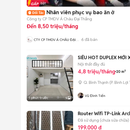
Tin nổi bật
Nhân viên phục vụ bao ăn ở
Công ty CP TMDV Á Châu Đại Thắng
Đến 8,50 triệu/tháng
6
đã bán
CTY CP TMDV Á CHÂU ĐẠI
THẮNG
SIÊU HOT DUPLEX MỚI 
Nội thất đầy đủ
4,8 triệu/tháng
20 m²
Q. Bình Thạnh
(
P. Bình Lợi
Vũ Đình Tiến
1 phút trước
5
Router Wifi TP-Link Ar
Đã sử dụng (chưa sửa chữa)
199.000 đ