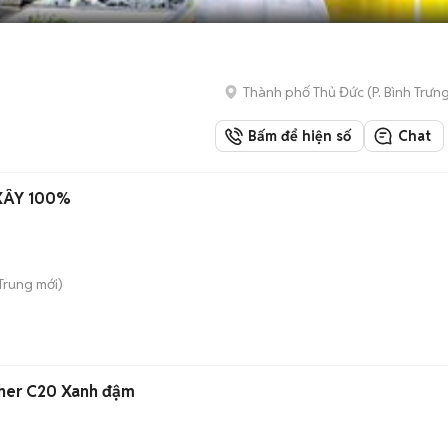
Thành phố Thủ Đức
(
P. Bình Trưn
Bấm để hiện số
Chat
XÂY 100%
 Trung
mới)
cher C20 Xanh đậm