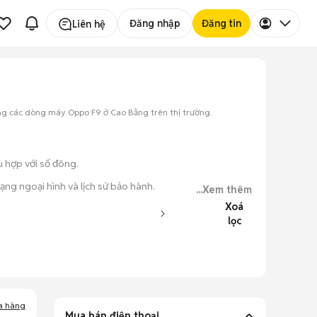
Đăng nhập
Đăng tin
Liên hệ
ng các dòng máy Oppo F9 ở Cao Bằng trên thị trường.
ù hợp với số đông.
ạng ngoại hình và lịch sử bảo hành.
...Xem thêm
Xoá
 tử cũ.
lọc
ục đơn giản.
a hàng
Mua bán điện thoại