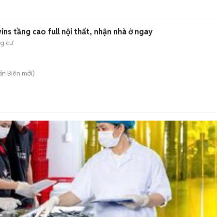
ns tầng cao full nội thất, nhận nhà ở ngay
g cư
rấn Biên
mới)