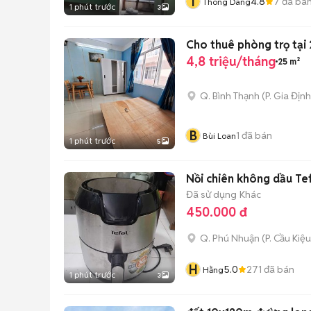
T
4.8
7
đã bá
Thong Dang
1 phút trước
3
Cho thuê phòng trọ tại 
4,8 triệu/tháng
25 m²
Q. Bình Thạnh
(
P. Gia Định
B
1
đã bán
Bùi Loan
1 phút trước
5
Nồi chiên không dầu Tef
Đã sử dụng
Khác
450.000 đ
Q. Phú Nhuận
(
P. Cầu Kiệu
H
5.0
271
đã bán
Hằng
1 phút trước
3