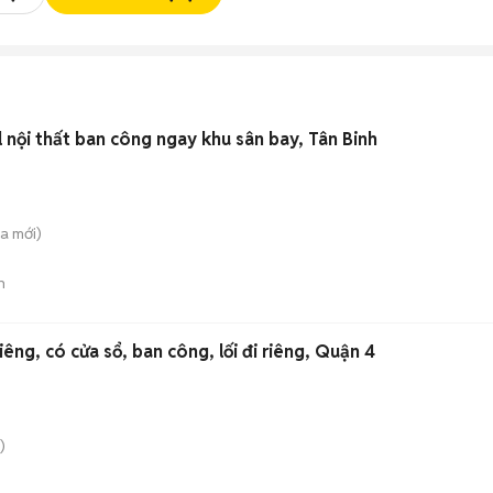
l nội thất ban công ngay khu sân bay, Tân Binh
̀a
mới)
n
êng, có cửa sổ, ban công, lối đi riêng, Quận 4
)