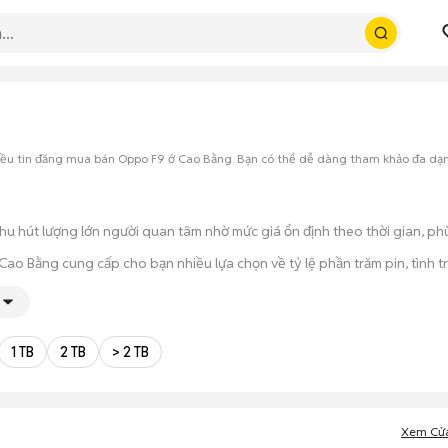
g
hiều tin đăng mua bán Oppo F9 ở Cao Bằng. Bạn có thể dễ dàng tham khảo đa dạ
hu hút lượng lớn người quan tâm nhờ mức giá ổn định theo thời gian, ph
o Bằng cung cấp cho bạn nhiều lựa chọn về tỷ lệ phần trăm pin, tình tr
 thời gian cầm máy trên tay, test kỹ càng để tránh rủi ro khi mua đồ điện
 trạng máy, quá trình thanh toán và bàn giao diễn ra ngay lập tức, thủ t
1 TB
2 TB
> 2 TB
Xem Cử