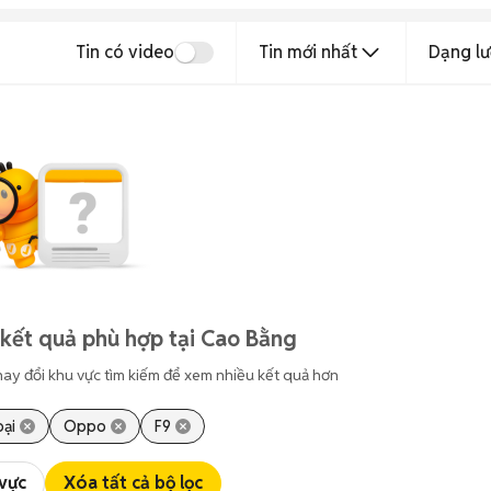
Tin có video
Tin mới nhất
Dạng lư
kết quả phù hợp tại Cao Bằng
hay đổi khu vực tìm kiếm để xem nhiều kết quả hơn
oại
Oppo
F9
 vực
Xóa tất cả bộ lọc