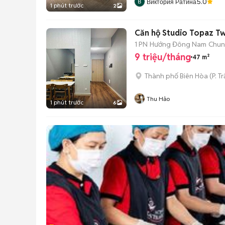
5.0
Виктория Ратина
1 phút trước
2
Căn hộ Studio Topaz Twi
1 PN
Hướng Đông Nam
Chun
9 triệu/tháng
47 m²
Thành phố Biên Hòa
(
P. T
Thu Hảo
1 phút trước
6