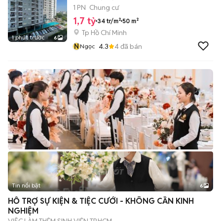
1 PN
Chung cư
1,7 tỷ
34 tr/m²
50 m²
Tp Hồ Chí Minh
1 phút trước
6
N
4.3
4
đã bán
Ngọc
Tin nổi bật
6
+
2
HỖ TRỢ SỰ KIỆN & TIỆC CƯỚI - KHÔNG CẦN KINH
NGHIỆM