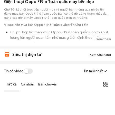
Điện thoại Oppo F19 ở Toàn quốc máy bền đẹp
Chợ Tốt kết nối trực tiếp người mua và người bán thông qua nhiều tin
đăng mua bán Oppo F19 ở Toàn quốc. Bạn có thể dễ dàng tham khảo đa
dạng các dòng máy Oppo F19 ở Toàn quốc trên thị trường.
Vì sao nên mua bán Oppo F19 ở Toàn quốc trên Chợ Tốt?
Chi phí hợp lý: Phân khúc Oppo F19 ở Toàn quốc luôn thu hút
lượng lớn người quan tâm nhờ mức giá ổn định theo thời gian,
...Xem thêm
phù hợp với số đông.
Nguồn cung dồi dào: Hàng loạt bài đăng Oppo F19 ở Toàn
Siêu thị điện tử
Xem Cửa hàng
quốc cung cấp cho bạn nhiều lựa chọn về tỷ lệ phần trăm pin,
tình trạng ngoại hình và lịch sử bảo hành.
Giao dịch thực tế: Việc gặp nhau trực tiếp giúp bạn có thời
Tin có video
Tin mới nhất
gian cầm máy trên tay, test kỹ càng để tránh rủi ro khi mua đồ
điện tử cũ.
Tất cả
Cá nhân
Bán chuyên
Thanh toán nhanh chóng: Khi hai bên đã ưng ý về tình trạng
máy, quá trình thanh toán và bàn giao diễn ra ngay lập tức,
thủ tục đơn giản.