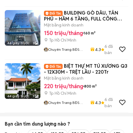
BUILDING GÒ DẦU, TÂN
PHÚ – HẦM 6 TẦNG, FULL CÔNG
NĂNG
Mặt bằng kinh doanh
150 triệu/tháng
160 m²
Tp Hồ Chí Minh
44 giây trước
3
6
đã
4.3
Chuyên Trang BĐS
bán
HOME CITY
BIỆT THỰ MT TÚ XƯƠNG Q3
- 12X30M - TRỆT LẦU - 220Tr
Mặt bằng kinh doanh
220 triệu/tháng
800 m²
Tp Hồ Chí Minh
44 giây trước
7
6
đã
4.3
Chuyên Trang BĐS
bán
HOME CITY
Bạn cần tìm
dung lượng
nào ?