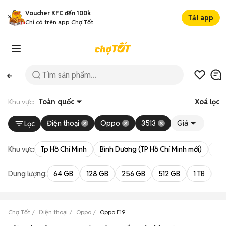
Voucher KFC đến 100k
Tải app
Chỉ có trên app Chợ Tốt
Khu vực:
Toàn quốc
Xoá lọc
Điện thoại
Oppo
3513
Giá
Lọc
Khu vực:
Tp Hồ Chí Minh
Bình Dương (TP Hồ Chí Minh mới)
Bà 
Dung lượng:
64 GB
128 GB
256 GB
512 GB
1 TB
2 
Chợ Tốt
Điện thoại
Oppo
Oppo F19