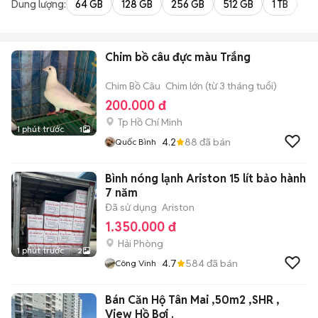
Dung lượng:
64 GB
128 GB
256 GB
512 GB
1 TB
2 
Chim bồ câu đực màu Trắng
Chim Bồ Câu
Chim lớn (từ 3 tháng tuổi)
200.000 đ
Tp Hồ Chí Minh
1 phút trước
1
4.2
88
đã bán
Quốc Bình
Bình nóng lạnh Ariston 15 lít bảo hành
7 năm
Đã sử dụng
Ariston
1.350.000 đ
Hải Phòng
1 phút trước
2
4.7
584
đã bán
Công Vinh
Bán Căn Hộ Tân Mai ,50m2 ,SHR ,
View Hồ Bơi .