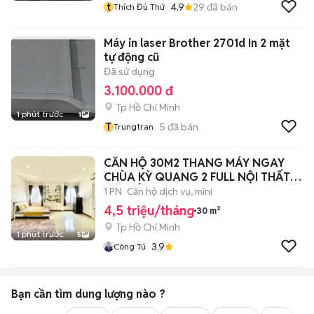
t
4.9
29
đã bán
Thích Đủ Thứ
Máy in laser Brother 2701d In 2 mặt
tự động cũ
Đã sử dụng
3.100.000 đ
Tp Hồ Chí Minh
1 phút trước
1
T
5
đã bán
Trungtran
CĂN HỘ 30M2 THANG MÁY NGAY
CHÙA KỲ QUANG 2 FULL NỘI THẤT
GÒ VẤP
1 PN
Căn hộ dịch vụ, mini
4,5 triệu/tháng
30 m²
Tp Hồ Chí Minh
1 phút trước
5
3.9
Công Tú
Bạn cần tìm
dung lượng
nào ?