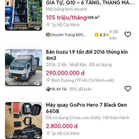
GIA TỰ, Q10 – 6 TẦNG, THANG MÁY,
SÀN SUỐT
Mặt bằng kinh doanh
105 triệu/tháng
105 m²
Tp Hồ Chí Minh
1 phút trước
4
6
đã
4.3
Chuyên Trang BĐS
bán
HOME CITY
Bán Isuzu 1.9 tấn đời 2016 thùng kín
4m3
2016
2 tấn
Nhật Bản
Đã sử dụng
290.000.000 đ
Bình Dương
(
TP Hồ Chí Minh
mới)
1 phút trước
8
395
đã bán
Hồ Xe Tải
Máy quay GoPro Hero 7 Black Đen
64GB
Đã sử dụng (chưa sửa chữa)
Hết bảo hành
2.800.000 đ
Tp Hồ Chí Minh
1 phút trước
5