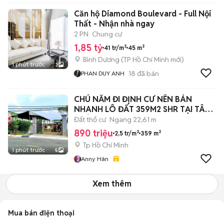
Căn hộ Diamond Boulevard - Full Nội
Thất - Nhận nhà ngay
2 PN
Chung cư
1,85 tỷ
41 tr/m²
45 m²
Bình Dương
(
TP Hồ Chí Minh
mới)
1 phút trước
3
18
đã bán
PHAN DUY ANH
CHÚ NĂM ĐI ĐỊNH CƯ NÊN BÁN
NHANH LÔ ĐẤT 359M2 SHR TẠI TÂN
PHÚ TRUNG
Đất thổ cư
Ngang 22,61 m
890 triệu
2,5 tr/m²
359 m²
Tp Hồ Chí Minh
1 phút trước
5
Anny Hân
Xem thêm
Mua bán điện thoại