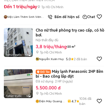
VIỆC LÀM THÊM SINH VIÊN TP.HCM
Đến 1 triệu/ngày
Tp Hồ Chí Minh
5
đã bán
Bấm để hiện số
Chat
Việc Làm Thêm Sinh Viên
HCM
Cho nữ thuê phòng trọ cao cấp, có hồ
bơi.
Nội thất đầy đủ
3,8 triệu/tháng
20 m²
Tp Hồ Chí Minh
1 phút trước
12
N
5.0
2
đã bán
Nguyễn Xuân Huy
Máy lạnh Panasonic 2HP Bền
bỉ - Bao công lắp đặt
Đã sử dụng
2 HP (ngựa)
5.500.000 đ
Tp Hồ Chí Minh
1 phút trước
5
1036
đã
4.7
Điện Máy Quang
bán
Phát