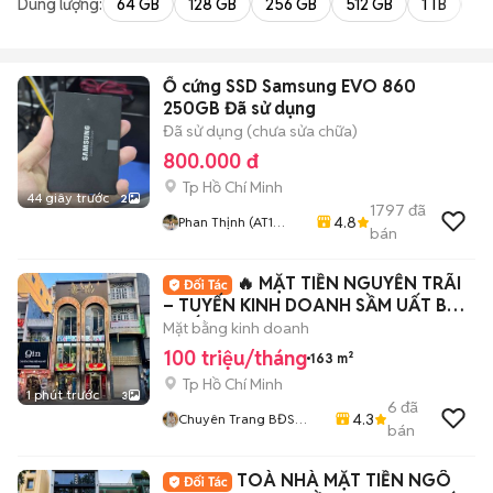
Dung lượng:
64 GB
128 GB
256 GB
512 GB
1 TB
2 
Ổ cứng SSD Samsung EVO 860
250GB Đã sử dụng
Đã sử dụng (chưa sửa chữa)
800.000 đ
Tp Hồ Chí Minh
44 giây trước
2
1797
đã
4.8
Phan Thịnh (AT1
bán
COMPUTER)
🔥 MẶT TIỀN NGUYỄN TRÃI
– TUYẾN KINH DOANH SẦM UẤT BẬC
NHẤT QUẬN 5 🔥
Mặt bằng kinh doanh
100 triệu/tháng
163 m²
Tp Hồ Chí Minh
1 phút trước
3
6
đã
4.3
Chuyên Trang BĐS
bán
HOME CITY
TOÀ NHÀ MẶT TIỀN NGÔ