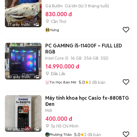
Gà Bướm
Gà lớn (từ 3 tháng tuổi)
830.000 đ
Cần Thơ
37 giây trước
4
H
Hưng
PC GAMING i5-11400F – FULL LED
RGB
Intel Core i5
16 GB
256 GB
SSD
14.990.000 đ
Đắk Lắk
40 giây trước
3
5.0
2
đã bán
Tin Học Ban Mê
Máy tính khoa học Casio fx-880BTG
Đen
Mới
400.000 đ
Tp Hồ Chí Minh
43 giây trước
1
5.0
2
đã bán
Phương Thảo