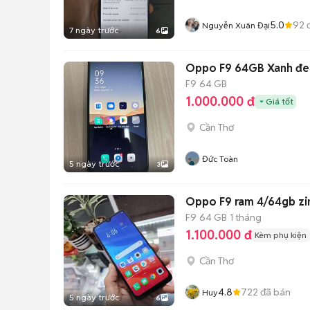
5.0
92
đ
Nguyễn Xuân Đại
7 ngày trước
6
Oppo F9 64GB Xanh đe
F9
64 GB
1.000.000 đ
Giá tốt
Cần Thơ
Đức Toàn
5 ngày trước
3
Oppo F9 ram 4/64gb zin
F9
64 GB
1 tháng
1.100.000 đ
Kèm phụ kiện
Cần Thơ
4.8
722
đã bán
Huy
5 ngày trước
6