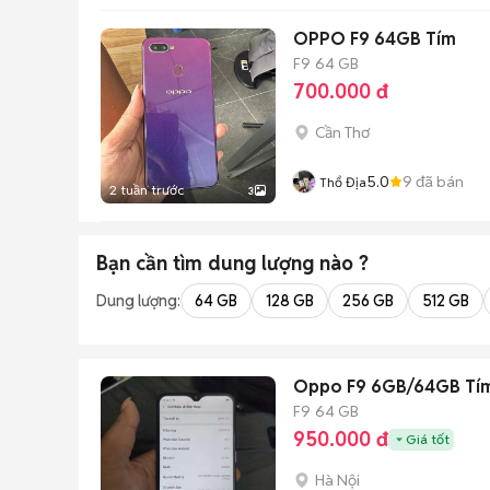
OPPO F9 64GB Tím
F9
64 GB
700.000 đ
Cần Thơ
5.0
9
đã bán
Thổ Địa
2 tuần trước
3
Bạn cần tìm
dung lượng
nào ?
Dung lượng:
64 GB
128 GB
256 GB
512 GB
Oppo F9 6GB/64GB Tí
F9
64 GB
950.000 đ
Giá tốt
Hà Nội