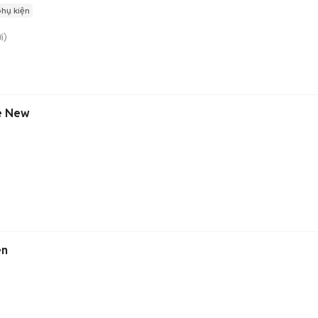
hụ kiện
i)
e New
en