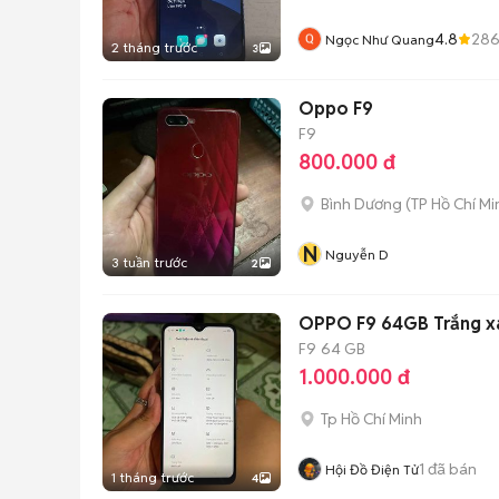
4.8
28
Ngọc Như Quang
2 tháng trước
3
Oppo F9
F9
800.000 đ
Bình Dương
(
TP Hồ Chí Mi
N
Nguyễn D
3 tuần trước
2
OPPO F9 64GB Trắng x
F9
64 GB
1.000.000 đ
Tp Hồ Chí Minh
1
đã bán
Hội Đồ Điện Tử
1 tháng trước
4