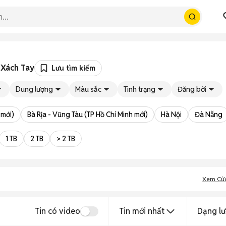
 Xách Tay
Lưu tìm kiếm
Dung lượng
Màu sắc
Tình trạng
Đăng bởi
 mới)
Bà Rịa - Vũng Tàu (TP Hồ Chí Minh mới)
Hà Nội
Đà Nẵng
1 TB
2 TB
> 2 TB
Xem Cử
Tin có video
Tin mới nhất
Dạng lư