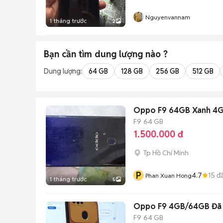
Nguyenvannam
1 tháng trước
2
Bạn cần tìm
dung lượng
nào ?
Dung lượng:
64 GB
128 GB
256 GB
512 GB
Oppo F9 64GB Xanh 4GB
F9
64 GB
1.500.000 đ
Tp Hồ Chí Minh
P
4.7
15
đã
Phan Xuan Hong
1 tháng trước
5
Oppo F9 4GB/64GB Đã 
F9
64 GB