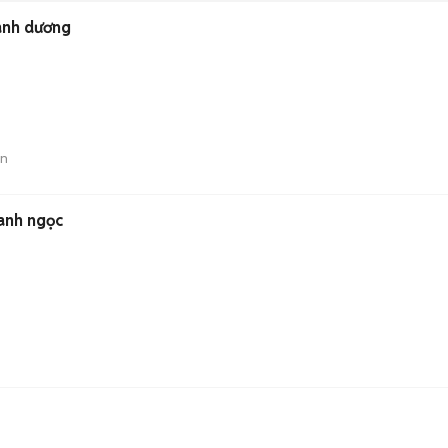
nh dương
án
nh ngọc