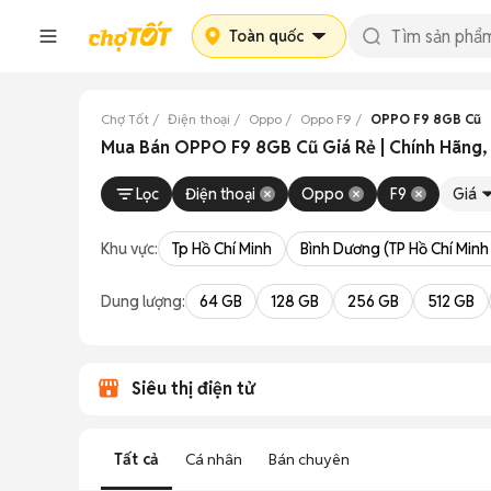
Toàn quốc
Chợ Tốt
Điện thoại
Oppo
Oppo F9
OPPO F9 8GB Cũ
Mua Bán OPPO F9 8GB Cũ Giá Rẻ | Chính Hãng,
Lọc
Điện thoại
Oppo
F9
Giá
Khu vực:
Tp Hồ Chí Minh
Bình Dương (TP Hồ Chí Minh
Dung lượng:
64 GB
128 GB
256 GB
512 GB
Siêu thị điện tử
Tất cả
Cá nhân
Bán chuyên