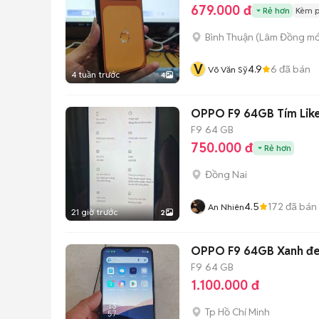
679.000 đ
Rẻ hơn
Kèm p
Bình Thuận
(
Lâm Đồng
mớ
V
4.9
6
đã bán
Võ Văn Sỹ
4 tuần trước
4
OPPO F9 64GB Tím Lik
F9
64 GB
750.000 đ
Rẻ hơn
Đồng Nai
4.5
172
đã bán
An Nhiên
21 giờ trước
2
OPPO F9 64GB Xanh đ
F9
64 GB
1.100.000 đ
Tp Hồ Chí Minh