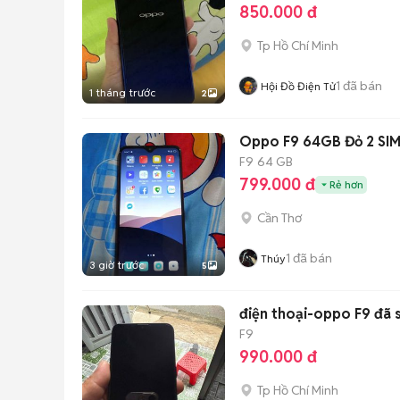
850.000 đ
Tp Hồ Chí Minh
1
đã bán
Hội Đồ Điện Tử
1 tháng trước
2
Oppo F9 64GB Đỏ 2 SI
F9
64 GB
799.000 đ
Rẻ hơn
Cần Thơ
1
đã bán
Thúy
3 giờ trước
5
điện thoại-oppo F9 đã 
F9
990.000 đ
Tp Hồ Chí Minh