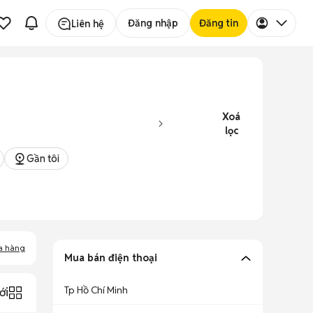
Đăng nhập
Đăng tin
Liên hệ
Xoá
lọc
Gần tôi
a hàng
Mua bán điện thoại
Tp Hồ Chí Minh
ới