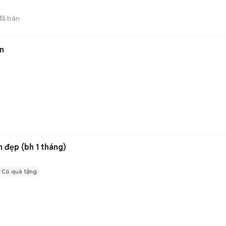
ã bán
n
 đẹp (bh 1 tháng)
Có quà tặng