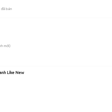
6
đã bán
nh
mới)
anh Like New