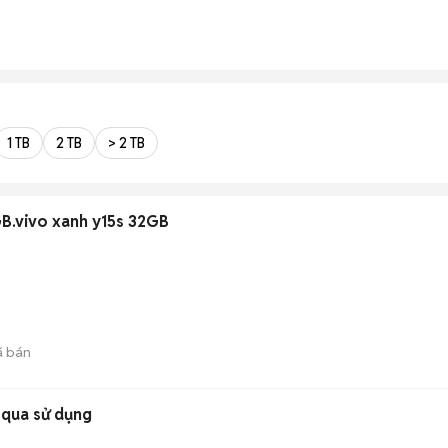
1 TB
2 TB
> 2 TB
.vivo xanh y15s 32GB
 bán
qua sử dụng