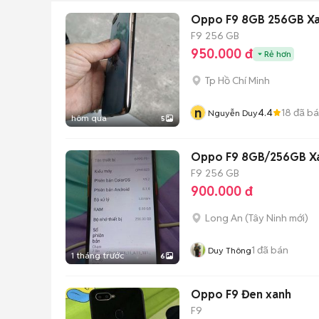
Oppo F9 8GB 256GB Xa
F9
256 GB
950.000 đ
Rẻ hơn
Tp Hồ Chí Minh
n
4.4
18
đã b
Nguyễn Duy
hôm qua
5
Oppo F9 8GB/256GB Xa
F9
256 GB
900.000 đ
Long An
(
Tây Ninh
mới)
1
đã bán
Duy Thông
1 tháng trước
6
Oppo F9 Đen xanh
F9