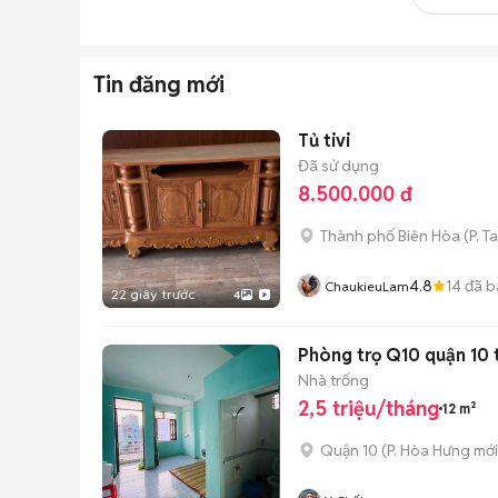
Tin đăng mới
Tủ tivi
Đã sử dụng
8.500.000 đ
Thành phố Biên Hòa
(
P. T
4.8
14
đã b
ChaukieuLam
22 giây trước
4
Phòng trọ Q10 quận 10 t
Nhà trống
2,5 triệu/tháng
12 m²
Quận 10
(
P. Hòa Hưng
mới