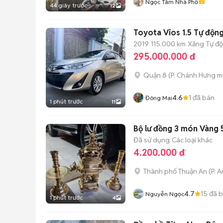
Ngọc Tâm Nhà Phố
44 giây trước
12
Toyota Vios 1.5 Tự động
2019
115.000 km
Xăng
Tự đ
295.000.000 đ
Quận 8
(
P. Chánh Hưng
mớ
4.6
1
đã bán
Đông Mai
1 phút trước
11
Bộ lư đồng 3 món Vàng
Đã sử dụng
Các loại khác
4.200.000 đ
Thành phố Thuận An
(
P. 
4.7
15
đã 
Nguyễn Ngọc
1 phút trước
4