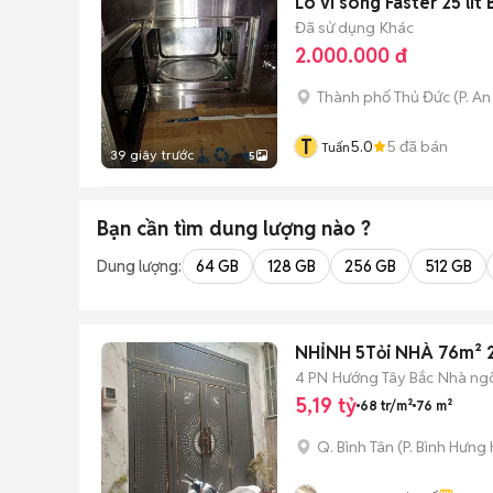
Lò vi sóng Faster 25 lí
Đã sử dụng
Khác
2.000.000 đ
Thành phố Thủ Đức
(
P. A
T
5.0
5
đã bán
Tuấn
39 giây trước
5
Bạn cần tìm
dung lượng
nào ?
Dung lượng:
64 GB
128 GB
256 GB
512 GB
NHỈNH 5Tỏi NHÀ 76m² 
4 PN
Hướng Tây Bắc
Nhà ng
5,19 tỷ
68 tr/m²
76 m²
Q. Bình Tân
(
P. Bình Hưng