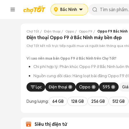
Bắc Ninh
Chợ Tốt
Điện thoại
Oppo
Oppo F9
Oppo F9 Bắc Ninh
Điện thoại Oppo F9 ở Bắc Ninh máy bền đẹp
Chợ Tốt kết nối trực tiếp người mua và người bán thông qua n
Vì sao nên mua bán Oppo F9 ở Bắc Ninh trên Chợ Tốt?
Chi phí hợp lý: Phân khúc Oppo F9 ở Bắc Ninh luôn th
Nguồn cung dồi dào: Hàng loạt bài đăng Oppo F9 ở Bắc
Giao dịch thực tế: Việc gặp nhau trực tiếp giúp bạn có
Lọc
Điện thoại
Oppo
595
Giá
Thanh toán nhanh chóng: Khi hai bên đã ưng ý về tình
Dung lượng:
64 GB
128 GB
256 GB
512 GB
Siêu thị điện tử