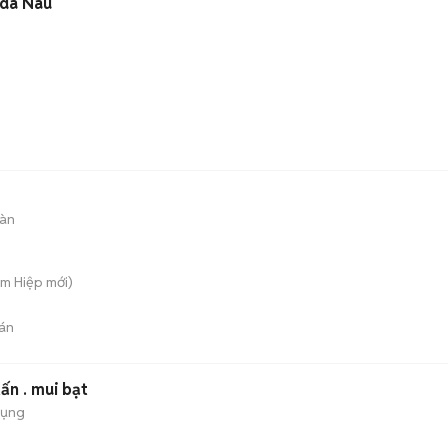
 da Nâu
sàn
am Hiệp
mới)
án
ấn . mui bạt
dụng