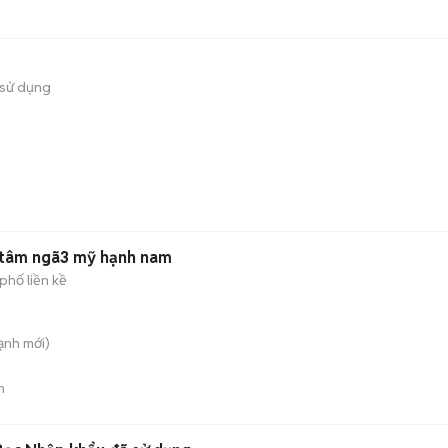
sử dụng
ng tâm ngã3 mỹ hạnh nam
phố liền kề
ạnh
mới)
n