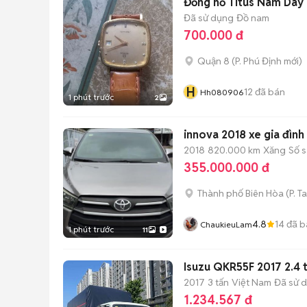
Đồng hồ Titus Nam Dây
Đã sử dụng
Đồ nam
700.000 đ
Quận 8
(
P. Phú Định
mới)
H
12
đã bán
Hh080906
1 phút trước
2
innova 2018 xe gia đình
2018
820.000 km
Xăng
Số 
355.000.000 đ
Thành phố Biên Hòa
(
P. T
4.8
14
đã b
ChaukieuLam
1 phút trước
11
Isuzu QKR55F 2017 2.4 t
2017
3 tấn
Việt Nam
Đã sử 
1.234.567 đ