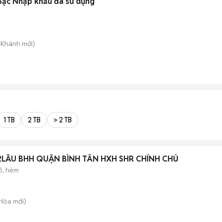
t Bạc Nhập khẩu đã sử dụng
n Khánh
mới)
1 TB
2 TB
> 2 TB
2LẦU BHH QUẬN BÌNH TÂN HXH SHR CHÍNH CHỦ
õ, hẻm
 Hòa
mới)