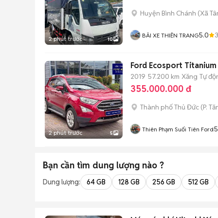
Huyện Bình Chánh
(
Xã Tâ
5.0
BÃI XE THIÊN TRANG
2 phút trước
10
Ford Ecosport Titanium 
2019
57.200 km
Xăng
Tự độ
355.000.000 đ
Thành phố Thủ Đức
(
P. T
5
Thiên Phạm Suối Tiên Ford
2 phút trước
5
Bạn cần tìm
dung lượng
nào ?
Dung lượng:
64 GB
128 GB
256 GB
512 GB