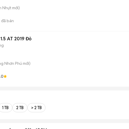
n Nhựt
mới)
3
đã bán
1.5 AT 2019 Đỏ
ng
ăng Nhơn Phú
mới)
.0
1 TB
2 TB
> 2 TB