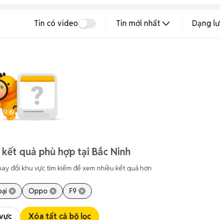
Tin có video
Tin mới nhất
Dạng lư
 kết quả phù hợp tại Bắc Ninh
hay đổi khu vực tìm kiếm để xem nhiều kết quả hơn
oại
Oppo
F9
 vực
Xóa tất cả bộ lọc