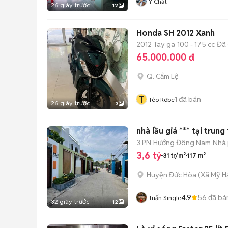
Y Chất
26 giây trước
12
Honda SH 2012 Xanh
2012
Tay ga
100 - 175 cc
Đã 
65.000.000 đ
Q. Cẩm Lệ
T
1
đã bán
Tèo Rôbe
26 giây trước
3
nhà lầu giá *** tại tru
3 PN
Hướng Đông Nam
Nhà 
3,6 tỷ
31 tr/m²
117 m²
Huyện Đức Hòa
(
Xã Mỹ H
4.9
56
đã bá
Tuấn Single
32 giây trước
12