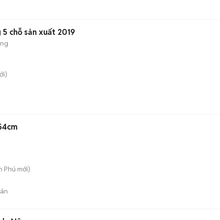
 5 chỗ sản xuất 2019
ộng
i)
 54cm
An Phú
mới)
bán