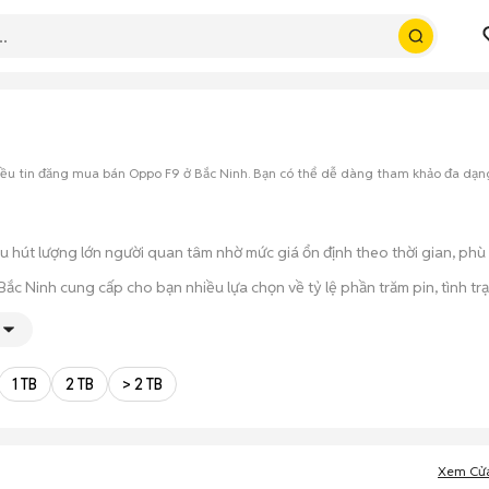
hiều tin đăng mua bán Oppo F9 ở Bắc Ninh. Bạn có thể dễ dàng tham khảo đa dạn
u hút lượng lớn người quan tâm nhờ mức giá ổn định theo thời gian, phù
 Ninh cung cấp cho bạn nhiều lựa chọn về tỷ lệ phần trăm pin, tình trạ
 thời gian cầm máy trên tay, test kỹ càng để tránh rủi ro khi mua đồ điện
 trạng máy, quá trình thanh toán và bàn giao diễn ra ngay lập tức, thủ t
1 TB
2 TB
> 2 TB
Xem Cử