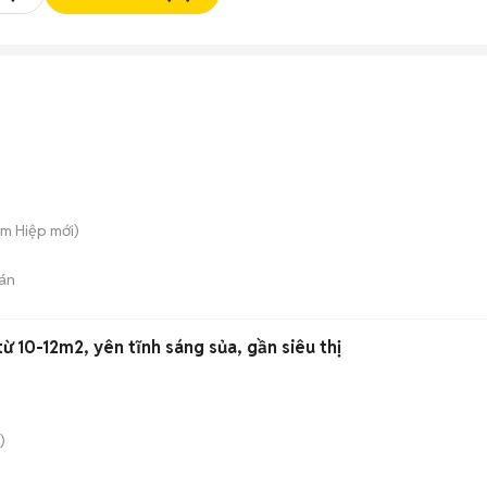
am Hiệp
mới)
án
ừ 10-12m2, yên tĩnh sáng sủa, gần siêu thị
)