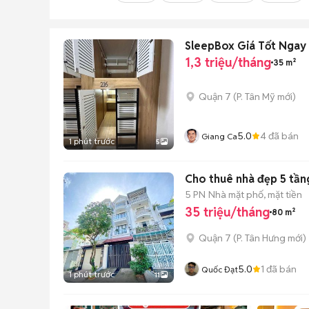
SleepBox Giá Tốt Ngay 
1,3 triệu/tháng
35 m²
Quận 7
(
P. Tân Mỹ
mới)
5.0
4
đã bán
Giang Ca
1 phút trước
5
Cho thuê nhà đẹp 5 tầng
5 PN
Nhà mặt phố, mặt tiền
35 triệu/tháng
80 m²
Quận 7
(
P. Tân Hưng
mới)
5.0
1
đã bán
Quốc Đạt
1 phút trước
11