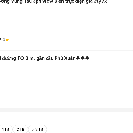
Sóng Vũng Tàu 3pn view Biển trực diện giá 3ty9x
5.0
🔔🔔🔔nhà đẹp 1 lầu, 3x11 đường TO 3 m, gần cầu Phú Xuân🔔🔔🔔
1 TB
2 TB
> 2 TB