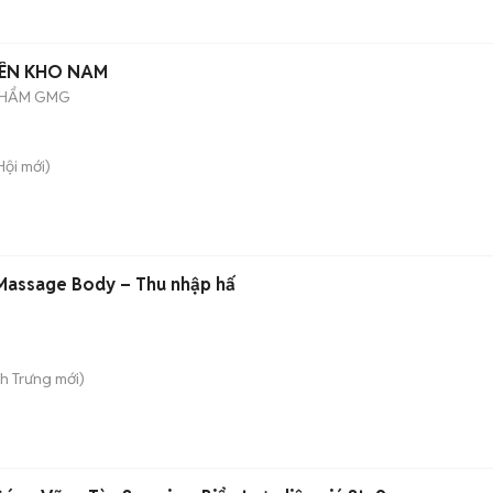
IÊN KHO NAM
PHẨM GMG
Hội
mới)
 Massage Body – Thu nhập hấ
nh Trưng
mới)