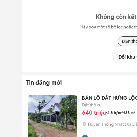
Không còn kết
Hãy xóa một số bộ lọc hoặc t
Điện th
Đổi khu
Tin đăng mới
BÁN LÔ ĐẤT HƯNG LỘC 
Đất thổ cư
640 triệu
4,8 tr/m²
135 m²
Huyện Thống Nhất
(
Xã D