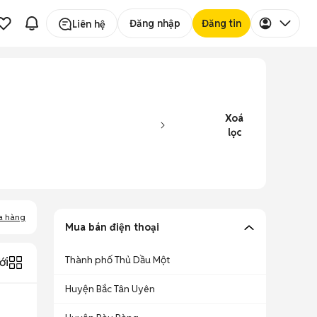
Đăng nhập
Đăng tin
Liên hệ
Xoá
lọc
a hàng
Mua bán điện thoại
Thành phố Thủ Dầu Một
ới
Huyện Bắc Tân Uyên