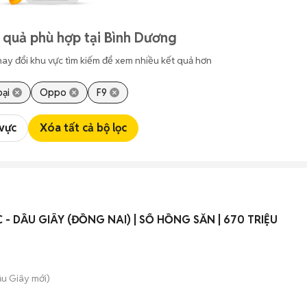
 quả phù hợp tại Bình Dương
hay đổi khu vực tìm kiếm để xem nhiều kết quả hơn
oại
Oppo
F9
 vực
Xóa tất cả bộ lọc
- DẦU GIÂY (ĐỒNG NAI) | SỔ HỒNG SẴN | 670 TRIỆU
ầu Giây
mới)