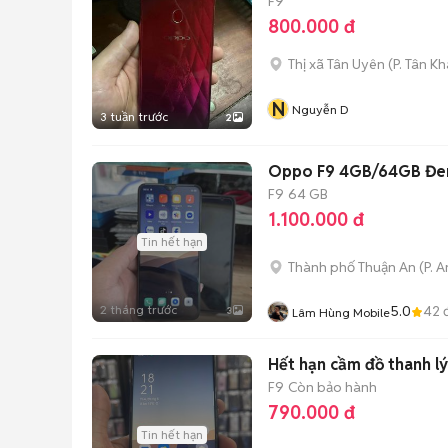
F9
800.000 đ
Thị xã Tân Uyên
(
P. Tân K
N
Nguyễn D
3 tuần trước
2
Oppo F9 4GB/64GB Đe
F9
64 GB
1.100.000 đ
Tin hết hạn
Thành phố Thuận An
(
P. 
2 tháng trước
5.0
42
đ
3
Lâm Hùng Mobile
Hết hạn cầm đồ thanh l
F9
Còn bảo hành
790.000 đ
Tin hết hạn