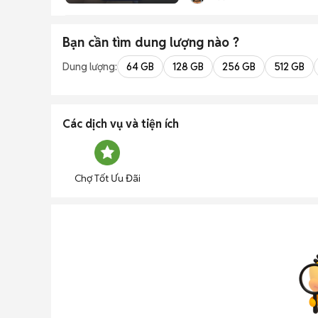
Bạn cần tìm
dung lượng
nào ?
Dung lượng:
64 GB
128 GB
256 GB
512 GB
Các dịch vụ và tiện ích
Chợ Tốt Ưu Đãi