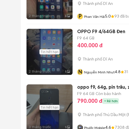
Thành phố Dĩ An
P
2 tháng trước
5.0
93
đã b
6
Phan Văn Hải
OPPO F9 4/64GB Đen
F9
64 GB
400.000 đ
Tin hết hạn
Thành phố Dĩ An
N
2 tháng trước
4.8
31
5
Nguyễn Minh Nhut
oppo f9, 64g, pin trâu, z
F9
64 GB
Còn bảo hành
790.000 đ
Rẻ hơn
Tin hết hạn
Thành phố Thủ Dầu Một
(
3 tháng trước
4.6
7308
đ
5
Phước Mobile