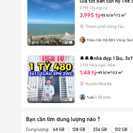
Giá tốt bán căn hộ The 
3 PN
Chung cư
3,995 tỷ
55 tr/m²
72 m²
Thành phố Vũng Tàu
Thảo Căn Hộ BĐS Vũng Tàu
1 phút trước
5
2 PN
Nhà ngõ, hẻm
1,48 tỷ
45 tr/m²
33 m²
Huyện Nhà Bè
3
đã bán
Tuấn
1 phút trước
12
Bạn cần tìm
dung lượng
nào ?
Dung lượng:
64 GB
128 GB
256 GB
512 GB