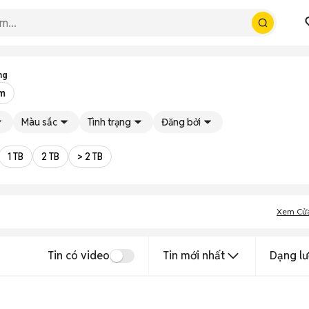
ng
ếm
Màu sắc
Tình trạng
Đăng bởi
1 TB
2 TB
> 2 TB
Xem Cử
Tin có video
Tin mới nhất
Dạng lư