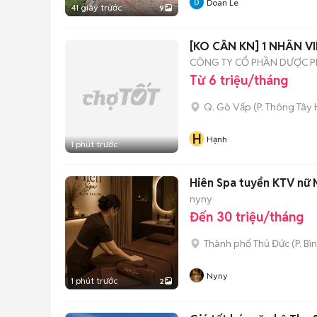
Doan Le
41 giây trước
9
[KO CẦN KN] 1 NHÂN V
CÔNG TY CỔ PHẦN DƯỢC 
Từ 6 triệu/tháng
Q. Gò Vấp
(
P. Thông Tây 
H
Hạnh
1 phút trước
Hiên Spa tuyển KTV nữ
nyny
Đến 30 triệu/tháng
Thành phố Thủ Đức
(
P. Bì
Nyny
1 phút trước
2