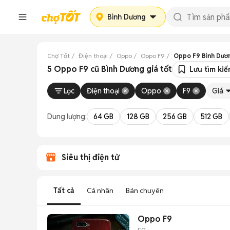
Bình Dương
Chợ Tốt
Điện thoại
Oppo
Oppo F9
Oppo F9 Bình Dươ
5 Oppo F9 cũ Bình Dương giá tốt
Lưu tìm ki
Lọc
Điện thoại
Oppo
F9
Giá
Dung lượng:
64 GB
128 GB
256 GB
512 GB
Siêu thị điện tử
Tất cả
Cá nhân
Bán chuyên
Oppo F9