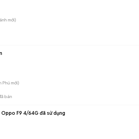
hánh
mới)
n
An Phú
mới)
ã bán
ý Oppo F9 4/64G đã sử dụng