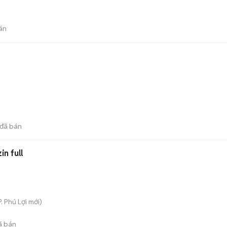
án
đã bán
in full
P. Phú Lợi
mới)
ã bán