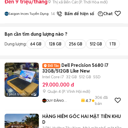
Đến 9 triệu/tháng
Thị xã Bến Cát
(
P. Thới Hòa
mới)
14
đã bán
Bấm để hiện số
Chat
Saigon Inces Tuyển Dụng
Bạn cần tìm
dung lượng
nào ?
Dung lượng:
64 GB
128 GB
256 GB
512 GB
1 TB
2 
Dell Precision 5680 i7
32GB/512GB Like New
Intel Core i7
32 GB
512 GB
SSD
29.000.000 đ
Quận 4
(
P. Vĩnh Hội
mới)
1 phút trước
6
306
đã
4.7
DUY ĐĂNG
bán
COMPUTER
HÀNG HIẾM GÓC HAI MẶT TIỀN KHU
D