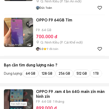
Q. Ninh Kiều
(
P. Tân An
mới)
Đức Toàn
OPPO F9 64GB Tím
F9
64 GB
700.000 đ
Q. Ninh Kiều
(
P. Cái Khế
mới)
2 tuần trước
3
5.0
9
đã bán
Bạn cần tìm
dung lượng
nào ?
Dung lượng:
64 GB
128 GB
256 GB
512 GB
1 TB
2 
OPPO F9 .ram 4 bn 64G main zin màn
hình zin
F9
64 GB
1 tháng
Tin hết hạn
899.000 đ