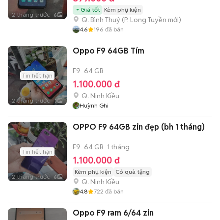
Giá tốt
Kèm phụ kiện
2 tháng trước
6
Q. Bình Thuỷ
(
P. Long Tuyền
mới)
4.6
196
đã bán
Oppo F9 64GB Tím
F9
64 GB
Tin hết hạn
1.100.000 đ
Q. Ninh Kiều
2 tháng trước
3
Huỳnh Ghi
OPPO F9 64GB zin đẹp (bh 1 tháng)
F9
64 GB
1 tháng
Tin hết hạn
1.100.000 đ
Kèm phụ kiện
Có quà tặng
2 tháng trước
6
Q. Ninh Kiều
4.8
722
đã bán
Oppo F9 ram 6/64 zin