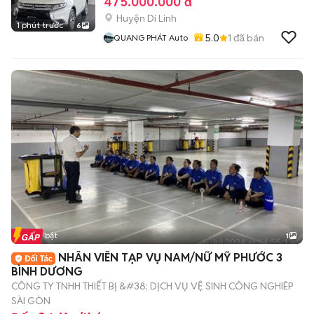
475.000.000 đ
Huyện Di Linh
1 phút trước
6
5.0
1
đã bán
QUANG PHÁT Auto
Tin nổi bật
1
NHÂN VIÊN TẠP VỤ NAM/NỮ MỸ PHƯỚC 3
BÌNH DƯƠNG
CÔNG TY TNHH THIẾT BỊ &#38; DỊCH VỤ VỆ SINH CÔNG NGHIÊP
SÀI GÒN