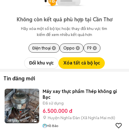
Không còn kết quả phù hợp tại Cần Thơ
Hãy xóa một số bộ lọc hoặc thay đổi khu vực tìm 
kiếm để xem nhiều kết quả hơn
Điện thoại
Oppo
F9
Đổi khu vực
Xóa tất cả bộ lọc
Tin đăng mới
Máy xay thực phẩm Thép không gỉ
Bạc
Đã sử dụng
6.500.000 đ
Huyện Nghĩa Đàn
(
Xã Nghĩa Mai
mới)
38 giây trước
2
Hồ Bảo