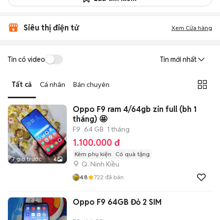
Siêu thị điện tử
Xem Cửa hàng
Tin có video
Tin mới nhất
Tất cả
Cá nhân
Bán chuyên
Oppo F9 ram 4/64gb zin full (bh 1
tháng) 🤩
F9
64 GB
1 tháng
1.100.000 đ
Kèm phụ kiện
Có quà tặng
7 giờ trước
6
Q. Ninh Kiều
4.8
722
đã bán
Oppo F9 64GB Đỏ 2 SIM