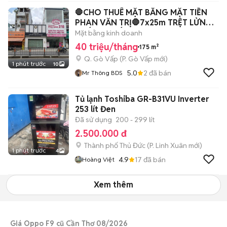
🛑CHO THUÊ MẶT BẰNG MẶT TIỀN
PHAN VĂN TRỊ🛑7x25m TRỆT LỬNG -
TRỐNG SUỐT
Mặt bằng kinh doanh
40 triệu/tháng
175 m²
Q. Gò Vấp
(
P. Gò Vấp
mới)
1 phút trước
10
5.0
2
đã bán
Mr Thông BDS
Tủ lạnh Toshiba GR-B31VU Inverter
253 lít Đen
Đã sử dụng
200 - 299 lít
2.500.000 đ
Thành phố Thủ Đức
(
P. Linh Xuân
mới)
1 phút trước
4
4.9
17
đã bán
Hoàng Việt
Xem thêm
Giá Oppo F9 cũ Cần Thơ 08/2026