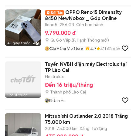
OPPO Reno15 Dimensity
8450 NewNobox _ Góp Online
Reno5
256 GB
Còn bảo hành
9.790.000 đ
Q. Gò Vấp
(
P. Hạnh Thông
mới)
43 giây trước
6
4.7
411
đã bán
Cửa Hàng Vio Store
Tuyển NVBH điện máy Electrolux tại
TP Lào Cai
Electrolux
Đến 16 triệu/tháng
Thành phố Lào Cai
1 phút trước
Khánh Hr
Mitsubishi Outlander 2.0 2018 Trắng
75.000 km
2018
75.000 km
Xăng
Tự động