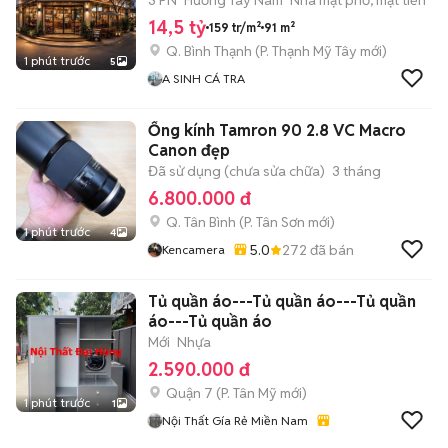
3 PN
Hướng Tây Nam
Nhà mặt phố, mặt tiền
14,5 tỷ
159 tr/m²
91 m²
Q. Bình Thạnh
(
P. Thạnh Mỹ Tây
mới)
1 phút trước
5
A SINH CÁ TRA
Ống kính Tamron 90 2.8 VC Macro
Canon đẹp
Đã sử dụng (chưa sửa chữa)
3 tháng
6.800.000 đ
Q. Tân Bình
(
P. Tân Sơn
mới)
1 phút trước
4
5.0
272
đã bán
Kencamera
Tủ quần áo---Tủ quần áo---Tủ quần
áo---Tủ quần áo
Mới
Nhựa
2.590.000 đ
Quận 7
(
P. Tân Mỹ
mới)
1 phút trước
1
Nội Thất Gía Rẻ Miền Nam