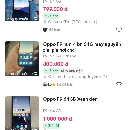
F9
64 GB
799.000 đ
Rẻ hơn
2 ngày trước
5
Q. Ninh Kiều
(
P. Tân An
mới)
1
đã bán
Oppo F9 ram 4 bn 64G máy nguyên
zin. pin hơi chai
F9
64 GB
1 tháng
800.000 đ
Rẻ hơn
Kèm phụ kiện
2 ngày trước
6
Q. Bình Thuỷ
(
P. Long Tuyền
mới)
4.6
196
đã bán
Oppo F9 64GB Xanh đen
F9
64 GB
1.000.000 đ
Giá tốt
1 tuần trước
3