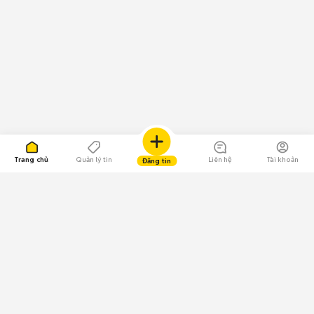
Trang chủ
Quản lý tin
Liên hệ
Tài khoản
Đăng tin
109.000 Bình chọn
Tải ứng dụng Chợ Tốt