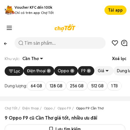
Voucher KFC đến 100k
Tải app
Chỉ có trên app Chợ Tốt
Khu vực:
Cần Thơ
Xoá lọc
Điện thoại
Oppo
F9
Giá
Dung l
Lọc
Dung lượng:
64 GB
128 GB
256 GB
512 GB
1 TB
2 
Chợ Tốt
Điện thoại
Oppo
Oppo F9
Oppo F9 Cần Thơ
9 Oppo F9 cũ Cần Thơ giá tốt, nhiều ưu đãi
Lưu tìm kiếm