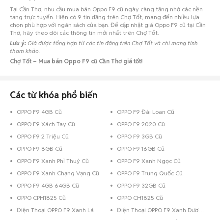
Tại Cần Thơ, nhu cầu mua bán Oppo F9 cũ ngày càng tăng nhờ các nền
tảng trực tuyến. Hiện có 9 tin đăng trên Chợ Tốt, mang đến nhiều lựa
chọn phù hợp với ngân sách của bạn. Để cập nhật giá Oppo F9 cũ tại Cần
Thơ, hãy theo dõi các thông tin mới nhất trên Chợ Tốt.
Lưu ý:
Giá được tổng hợp từ các tin đăng trên Chợ Tốt và chỉ mang tính
tham khảo.
Chợ Tốt – Mua bán Oppo F9 cũ Cần Thơ giá tốt!
Các từ khóa phổ biến
OPPO F9 4GB Cũ
OPPO F9 Đài Loan Cũ
OPPO F9 Xách Tay Cũ
OPPO F9 2020 Cũ
OPPO F9 2 Triệu Cũ
OPPO F9 3GB Cũ
OPPO F9 8GB Cũ
OPPO F9 16GB Cũ
OPPO F9 Xanh Phỉ Thuý Cũ
OPPO F9 Xanh Ngọc Cũ
OPPO F9 Xanh Chạng Vạng Cũ
OPPO F9 Trung Quốc Cũ
OPPO F9 4GB 64GB Cũ
OPPO F9 32GB Cũ
OPPO CPH1825 Cũ
OPPO CH1825 Cũ
Điện Thoại OPPO F9 Xanh Lá
Điện Thoại OPPO F9 Xanh Dương