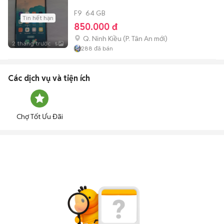
F9
64 GB
Tin hết hạn
850.000 đ
Q. Ninh Kiều
(
P. Tân An
mới)
2 tháng trước
5
288
đã bán
Các dịch vụ và tiện ích
Chợ Tốt Ưu Đãi