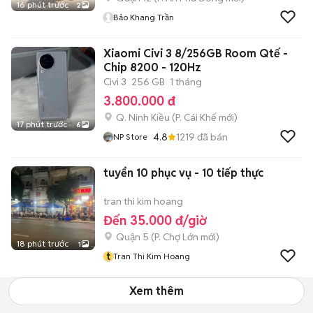
16 phút trước
2
Bảo Khang Trần
Xiaomi Civi 3 8/256GB Room Qtế -
Chip 8200 - 120Hz
Civi 3
256 GB
1 tháng
3.800.000 đ
Q. Ninh Kiều
(
P. Cái Khế
mới)
17 phút trước
6
4.8
1219
đã bán
NP Store
tuyển 10 phục vụ - 10 tiếp thực
tran thi kim hoang
Đến 35.000 đ/giờ
Quận 5
(
P. Chợ Lớn
mới)
18 phút trước
1
t
Tran Thi Kim Hoang
Xem thêm