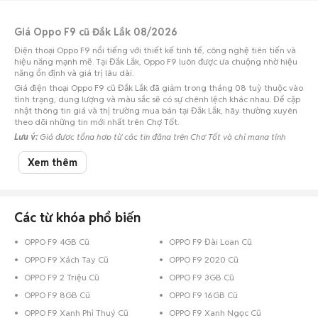
Giá Oppo F9 cũ Đắk Lắk 08/2026
Điện thoại Oppo F9 nổi tiếng với thiết kế tinh tế, công nghệ tiên tiến và
hiệu năng mạnh mẽ. Tại Đắk Lắk, Oppo F9 luôn được ưa chuộng nhờ hiệu
năng ổn định và giá trị lâu dài.
Giá điện thoại Oppo F9 cũ Đắk Lắk đã giảm trong tháng 08 tuỳ thuộc vào
tình trạng, dung lượng và màu sắc sẽ có sự chênh lệch khác nhau. Để cập
nhật thông tin giá và thị trường mua bán tại Đắk Lắk, hãy thường xuyên
theo dõi những tin mới nhất trên Chợ Tốt.
Lưu ý:
Giá được tổng hợp từ các tin đăng trên Chợ Tốt và chỉ mang tính
chất tham khảo.
Xem thêm
Chợ Tốt - Địa chỉ mua bán Oppo F9 cũ giá tốt nhất tại Đắk Lắk!
Các từ khóa phổ biến
OPPO F9 4GB Cũ
OPPO F9 Đài Loan Cũ
OPPO F9 Xách Tay Cũ
OPPO F9 2020 Cũ
OPPO F9 2 Triệu Cũ
OPPO F9 3GB Cũ
OPPO F9 8GB Cũ
OPPO F9 16GB Cũ
OPPO F9 Xanh Phỉ Thuý Cũ
OPPO F9 Xanh Ngọc Cũ