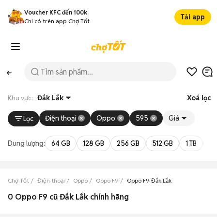
Voucher KFC đến 100k
Tải app
Chỉ có trên app Chợ Tốt
Khu vực:
Đắk Lắk
Xoá lọc
Điện thoại
Oppo
595
Giá
Lọc
Dung lượng:
64 GB
128 GB
256 GB
512 GB
1 TB
2 
Chợ Tốt
Điện thoại
Oppo
Oppo F9
Oppo F9 Đắk Lắk
0 Oppo F9 cũ Đắk Lắk chính hãng