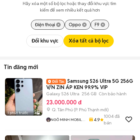
Hãy xóa một số bộ lọc hoặc thay đổi khu vực tìm 
kiếm để xem nhiều kết quả hơn
Điện thoại
Oppo
F9
Đổi khu vực
Xóa tất cả bộ lọc
Tin đăng mới
Samsung S26 Ultra 5G 256G
V/N ZIN ÁP KEN 99.9% VIP
Galaxy S26 Ultra
256 GB
Còn bảo hành
23.000.000 đ
Q. Tân Phú
(
P. Phú Thạnh
mới)
1 phút trước
4
1004
đã
4.9
NGÔ MINH MOBILE
bán
SHOP