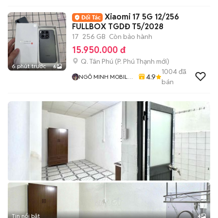
Xiaomi 17 5G 12/256
FULLBOX TGDĐ T5/2028
17
256 GB
Còn bảo hành
15.950.000 đ
Q. Tân Phú
(
P. Phú Thạnh
mới)
6 phút trước
6
1004
đã
4.9
NGÔ MINH MOBILE
bán
SHOP
Tin nổi bật
4