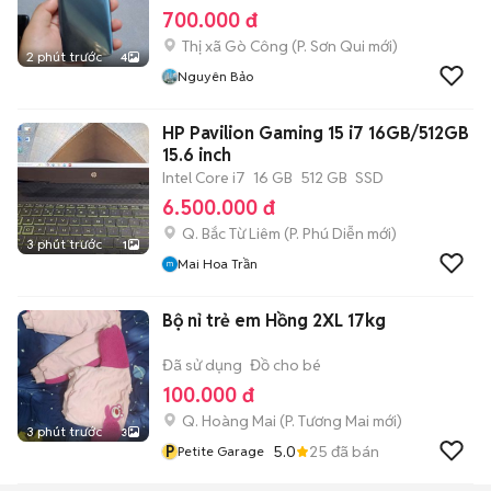
700.000 đ
Thị xã Gò Công
(
P. Sơn Qui
mới)
2 phút trước
4
Nguyên Bảo
HP Pavilion Gaming 15 i7 16GB/512GB
15.6 inch
Intel Core i7
16 GB
512 GB
SSD
6.500.000 đ
Q. Bắc Từ Liêm
(
P. Phú Diễn
mới)
3 phút trước
1
Mai Hoa Trần
Bộ nỉ trẻ em Hồng 2XL 17kg
Đã sử dụng
Đồ cho bé
100.000 đ
Q. Hoàng Mai
(
P. Tương Mai
mới)
3 phút trước
3
P
5.0
25
đã bán
Petite Garage