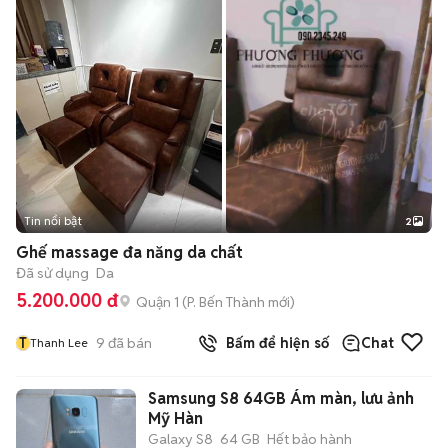
Tin nổi bật
2
Ghế massage đa năng da chất
Đã sử dụng
Da
5.200.000 đ
Quận 1
(
P. Bến Thành
mới)
T
9
đã bán
Bấm để hiện số
Chat
Thanh Lee
Samsung S8 64GB Ám màn, lưu ảnh
Mỹ Hàn
Galaxy S8
64 GB
Hết bảo hành