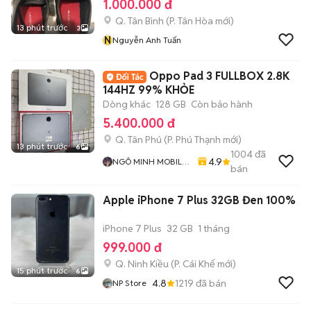
1.000.000 đ
Q. Tân Bình
(
P. Tân Hòa
mới)
13 phút trước
3
N
Nguyễn Anh Tuấn
Oppo Pad 3 FULLBOX 2.8K
144HZ 99% KHỎE
Dòng khác
128 GB
Còn bảo hành
5.400.000 đ
Q. Tân Phú
(
P. Phú Thạnh
mới)
13 phút trước
6
1004
đã
4.9
NGÔ MINH MOBILE
bán
SHOP
Apple iPhone 7 Plus 32GB Đen 100%
iPhone 7 Plus
32 GB
1 tháng
999.000 đ
Q. Ninh Kiều
(
P. Cái Khế
mới)
15 phút trước
6
4.8
1219
đã bán
NP Store