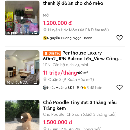
thanh lý đồ ăn cho chó mèo
Mới
1.200.000 đ
Huyện Hóc Môn
(
Xã Bà Điểm
mới)
15 phút trước
2
N
Nguyễn Dương Ngọc Thành
Penthouse Luxury
60m2_1PN Balcon Lớn_View Công
Viên Ngay Võ Thị Sáu
1 PN
Căn hộ dịch vụ, mini
11 triệu/tháng
60 m²
Quận 3
(
P. Xuân Hòa
mới)
16 phút trước
11
5.0
3
đã bán
Nhất Hoàng BĐS
Chó Poodle Tiny đực 3 tháng màu
Trắng kem
Chó Poodle
Chó con (dưới 3 tháng tuổi)
1.500.000 đ
Quận 12
(
P. An Phú Đông
mới)