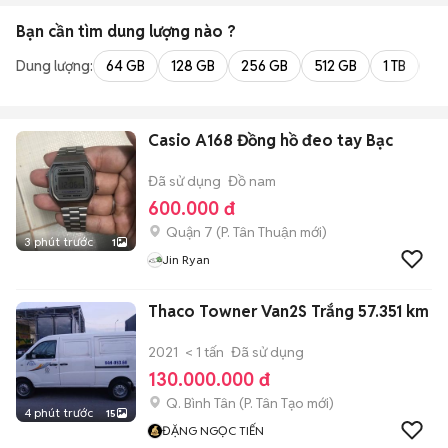
Bạn cần tìm
dung lượng
nào ?
Dung lượng:
64 GB
128 GB
256 GB
512 GB
1 TB
2 
Casio A168 Đồng hồ đeo tay Bạc
Đã sử dụng
Đồ nam
600.000 đ
Quận 7
(
P. Tân Thuận
mới)
3 phút trước
1
Jin Ryan
Thaco Towner Van2S Trắng 57.351 km
2021
< 1 tấn
Đã sử dụng
130.000.000 đ
Q. Bình Tân
(
P. Tân Tạo
mới)
4 phút trước
15
ĐẶNG NGỌC TIẾN