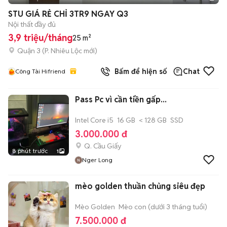
STU GIÁ RẺ CHỈ 3TR9 NGAY Q3
Nội thất đầy đủ
3,9 triệu/tháng
25 m²
Quận 3
(
P. Nhiêu Lộc
mới)
Bấm để hiện số
Chat
Công Tài Hifriend
Pass Pc vì cần tiền gấp...
Intel Core i5
16 GB
< 128 GB
SSD
3.000.000 đ
Q. Cầu Giấy
8 phút trước
1
Nger Long
mèo golden thuần chủng siêu đẹp
Mèo Golden
Mèo con (dưới 3 tháng tuổi)
7.500.000 đ