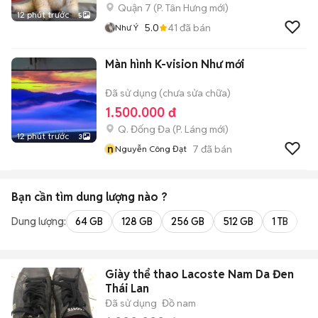
Quận 7
(
P. Tân Hưng
mới)
12 phút trước
5
5.0
41
đã bán
Như Ý
Màn hình K-vision Như mới
Đã sử dụng (chưa sửa chữa)
1.500.000 đ
Q. Đống Đa
(
P. Láng
mới)
12 phút trước
3
n
7
đã bán
Nguyễn Công Đạt
Bạn cần tìm
dung lượng
nào ?
Dung lượng:
64 GB
128 GB
256 GB
512 GB
1 TB
2 
Giày thể thao Lacoste Nam Da Đen
Thái Lan
Đã sử dụng
Đồ nam