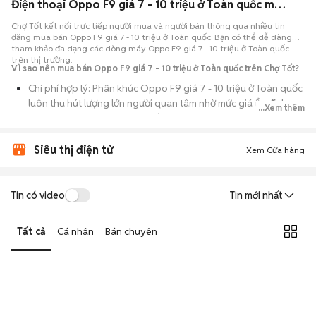
Điện thoại Oppo F9 giá 7 - 10 triệu ở Toàn quốc máy bền đẹp
Chợ Tốt kết nối trực tiếp người mua và người bán thông qua nhiều tin
đăng mua bán Oppo F9 giá 7 - 10 triệu ở Toàn quốc. Bạn có thể dễ dàng
tham khảo đa dạng các dòng máy Oppo F9 giá 7 - 10 triệu ở Toàn quốc
trên thị trường.
Vì sao nên mua bán Oppo F9 giá 7 - 10 triệu ở Toàn quốc trên Chợ Tốt?
Chi phí hợp lý: Phân khúc Oppo F9 giá 7 - 10 triệu ở Toàn quốc
luôn thu hút lượng lớn người quan tâm nhờ mức giá ổn định
...Xem thêm
theo thời gian, phù hợp với số đông.
Nguồn cung dồi dào: Hàng loạt bài đăng Oppo F9 giá 7 - 10
Siêu thị điện tử
Xem Cửa hàng
triệu ở Toàn quốc cung cấp cho bạn nhiều lựa chọn về tỷ lệ
phần trăm pin, tình trạng ngoại hình và lịch sử bảo hành.
Giao dịch thực tế: Việc gặp nhau trực tiếp giúp bạn có thời
Tin có video
Tin mới nhất
gian cầm máy trên tay, test kỹ càng để tránh rủi ro khi mua đồ
điện tử cũ.
Tất cả
Cá nhân
Bán chuyên
Thanh toán nhanh chóng: Khi hai bên đã ưng ý về tình trạng
máy, quá trình thanh toán và bàn giao diễn ra ngay lập tức,
thủ tục đơn giản.