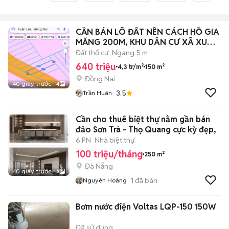
CẦN BÁN LÔ ĐẤT NỀN CÁCH HỒ GIA
MĂNG 200M, KHU DÂN CƯ XÃ XUÂN
HIỆP, CŨ
Đất thổ cư
Ngang 5 m
640 triệu
4,3 tr/m²
150 m²
Đồng Nai
40 giây trước
4
3.5
Trần Huân
Cần cho thuê biệt thự nằm gần bán
đảo Sơn Trà - Thọ Quang cực kỳ đẹp,
6 PN
Nhà biệt thự
100 triệu/tháng
250 m²
Đà Nẵng
40 giây trước
3
1
đã bán
Nguyên Hoàng
Bơm nước điện Voltas LQP-150 150W
Đã sử dụng