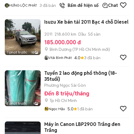
3
đã bán
Bấm để hiện số
Chat
HƯNG LỘC PHÁT
Isuzu Xe bán tải 2011 Bạc 4 chỗ Diesel
2011
218.600 km
Dầu
Số sàn
185.000.000 đ
Bình Dương
(
TP Hồ Chí Minh
mới)
1 phút trước
10
4.0
3
đã bán
Vtải Bình Phát
Tuyển 2 lao động phổ thông (18-
35tuổi)
Phương Ngọc Sài Gòn
Đến 8 triệu/tháng
Tp Hồ Chí Minh
1 phút trước
1
N
5.0
1
đã bán
Ngọc Hậu
Máy in Canon LBP2900 Trắng đen
Trắng