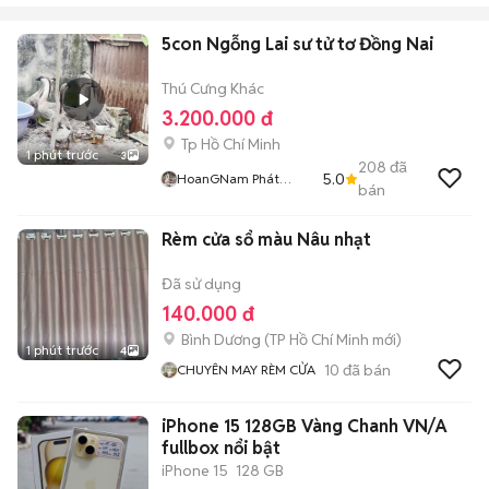
5con Ngỗng Lai sư tử tơ Đồng Nai
Thú Cưng Khác
3.200.000 đ
Tp Hồ Chí Minh
1 phút trước
3
208
đã
5.0
HoanGNam Phát
bán
Farm
Rèm cửa sổ màu Nâu nhạt
Đã sử dụng
140.000 đ
Bình Dương
(
TP Hồ Chí Minh
mới)
1 phút trước
4
10
đã bán
CHUYÊN MAY RÈM CỬA
iPhone 15 128GB Vàng Chanh VN/A
fullbox nổi bật
iPhone 15
128 GB