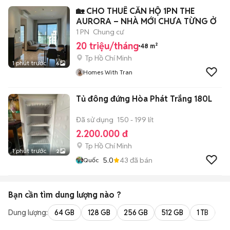
🏡 CHO THUÊ CĂN HỘ 1PN THE
AURORA – NHÀ MỚI CHƯA TỪNG Ở
1 PN
Chung cư
20 triệu/tháng
48 m²
Tp Hồ Chí Minh
1 phút trước
6
Homes With Tran
Tủ đông đứng Hòa Phát Trắng 180L
Đã sử dụng
150 - 199 lít
2.200.000 đ
Tp Hồ Chí Minh
1 phút trước
2
5.0
43
đã bán
Quốc
Bạn cần tìm
dung lượng
nào ?
Dung lượng:
64 GB
128 GB
256 GB
512 GB
1 TB
2 