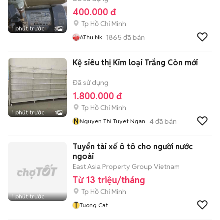
400.000 đ
Tp Hồ Chí Minh
1 phút trước
3
1865
đã bán
AThu Nk
Kệ siêu thị Kim loại Trắng Còn mới
Đã sử dụng
1.800.000 đ
Tp Hồ Chí Minh
1 phút trước
1
N
4
đã bán
Nguyen Thi Tuyet Ngan
Tuyển tài xế ô tô cho người nước
ngoài
East Asia Property Group Vietnam
Từ 13 triệu/tháng
Tp Hồ Chí Minh
1 phút trước
T
Tuong Cat