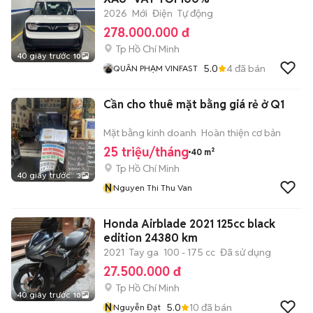
2026
Mới
Điện
Tự động
278.000.000 đ
Tp Hồ Chí Minh
40 giây trước
10
5.0
4
đã bán
QUÂN PHẠM VINFAST
Cần cho thuê mặt bằng giá rẻ ở Q1
Mặt bằng kinh doanh
Hoàn thiện cơ bản
25 triệu/tháng
40 m²
Tp Hồ Chí Minh
40 giây trước
3
N
Nguyen Thi Thu Van
Honda Airblade 2021 125cc black
edition 24380 km
2021
Tay ga
100 - 175 cc
Đã sử dụng
27.500.000 đ
Tp Hồ Chí Minh
40 giây trước
10
N
5.0
10
đã bán
Nguyễn Đạt