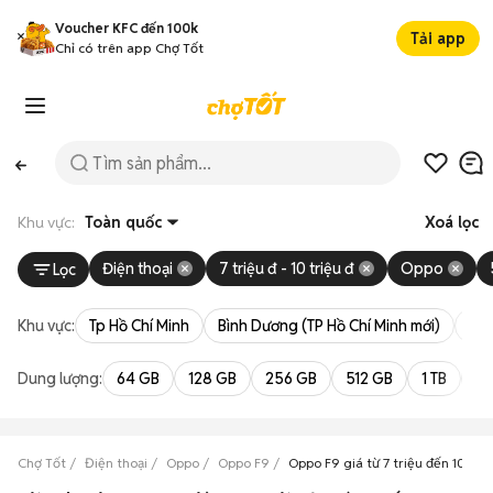
Voucher KFC đến 100k
Tải app
Chỉ có trên app Chợ Tốt
Khu vực:
Toàn quốc
Xoá lọc
Điện thoại
7 triệu đ - 10 triệu đ
Oppo
Lọc
Khu vực:
Tp Hồ Chí Minh
Bình Dương (TP Hồ Chí Minh mới)
Bà 
Dung lượng:
64 GB
128 GB
256 GB
512 GB
1 TB
2 
Chợ Tốt
Điện thoại
Oppo
Oppo F9
Oppo F9 giá từ 7 triệu đến 10 triệ