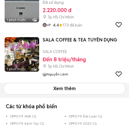
Đã sử dụng
2.220.000 đ
Tp Hồ Chí Minh
1 phút trước
1
4.4
173
đã bán
VP
SALA COFFEE & TEA TUYỂN DỤNG
SALA COFFEE
Đến 8 triệu/tháng
Tp Hồ Chí Minh
1 phút trước
3
Nguyễn Lành
Xem thêm
Các từ khóa phổ biến
OPPO F9 4GB Cũ
OPPO F9 Đài Loan Cũ
OPPO F9 Xách Tay Cũ
OPPO F9 2020 Cũ