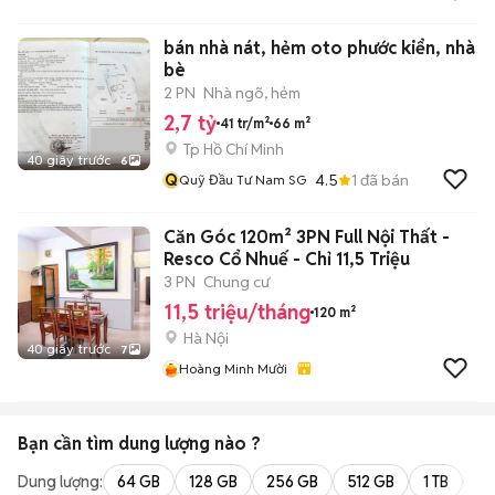
bán nhà nát, hẻm oto phước kiển, nhà
bè
2 PN
Nhà ngõ, hẻm
2,7 tỷ
41 tr/m²
66 m²
Tp Hồ Chí Minh
40 giây trước
6
Q
4.5
1
đã bán
Quỹ Đầu Tư Nam SG
Căn Góc 120m² 3PN Full Nội Thất -
Resco Cổ Nhuế - Chỉ 11,5 Triệu
3 PN
Chung cư
11,5 triệu/tháng
120 m²
Hà Nội
40 giây trước
7
Hoàng Minh Mười
Bạn cần tìm
dung lượng
nào ?
Dung lượng:
64 GB
128 GB
256 GB
512 GB
1 TB
2 