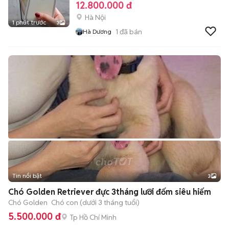
12.800.000 đ
Hà Nội
1 phút trước
3
1
đã bán
Hà Dương
Tin nổi bật
3
Chó Golden Retriever đực 3tháng lưỡi đốm siêu hiếm
Chó Golden
Chó con (dưới 3 tháng tuổi)
5.500.000 đ
Tp Hồ Chí Minh