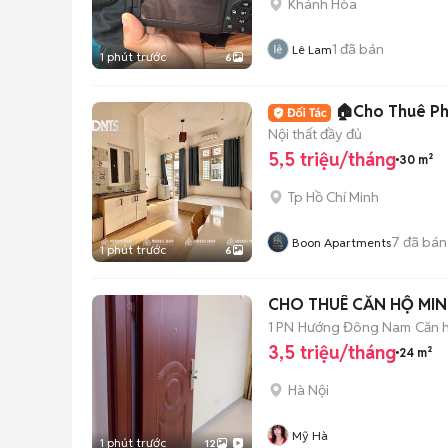
Khánh Hòa
1
đã bán
Lê Lam
1 phút trước
6
🏠Cho Thuê Ph
Nội thất đầy đủ
5,5 triệu/tháng
30 m²
Tp Hồ Chí Minh
7
đã bán
Boon Apartments
1 phút trước
6
CHO THUÊ CĂN HỘ MIN
1 PN
Hướng Đông Nam
Căn h
3,5 triệu/tháng
24 m²
Hà Nội
Mỹ Hà
1 phút trước
12