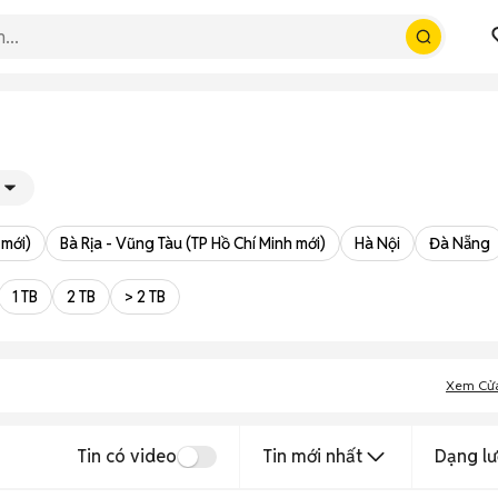
 mới)
Bà Rịa - Vũng Tàu (TP Hồ Chí Minh mới)
Hà Nội
Đà Nẵng
1 TB
2 TB
> 2 TB
Xem Cử
Tin có video
Tin mới nhất
Dạng lư