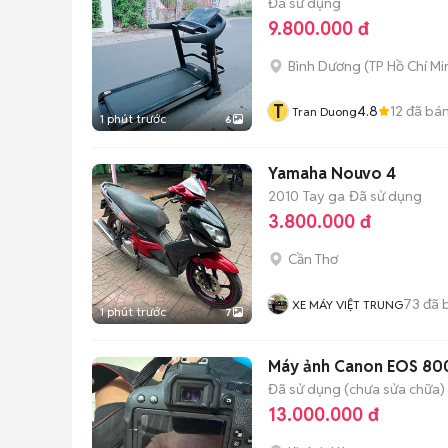
Đã sử dụng
9.800.000 đ
Bình Dương
(
TP Hồ Chí Mi
T
4.8
12
đã bá
Tran Duong
1 phút trước
6
Yamaha Nouvo 4
2010
Tay ga
Đã sử dụng
3.800.000 đ
Cần Thơ
73
đã 
XE MÁY VIỆT TRUNG
1 phút trước
7
Máy ảnh Canon EOS 800
Đã sử dụng (chưa sửa chữa)
13.000.000 đ