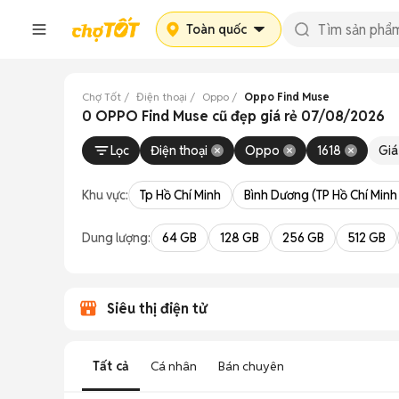
Toàn quốc
Chợ Tốt
Điện thoại
Oppo
Oppo Find Muse
0 OPPO Find Muse cũ đẹp giá rẻ 07/08/2026
Lọc
Điện thoại
Oppo
1618
Giá
Khu vực:
Tp Hồ Chí Minh
Bình Dương (TP Hồ Chí Minh
Dung lượng:
64 GB
128 GB
256 GB
512 GB
Siêu thị điện tử
Tất cả
Cá nhân
Bán chuyên