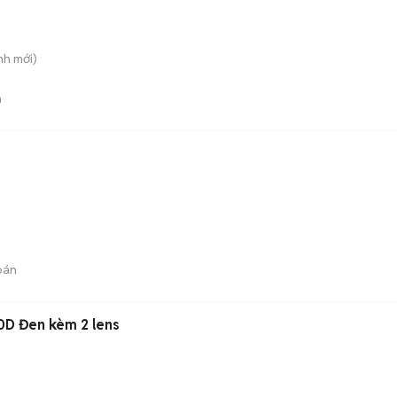
nh
mới)
n
bán
D Đen kèm 2 lens