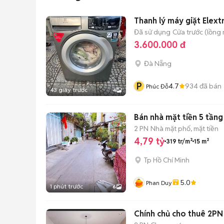
Thanh lý máy giặt Elextr
Đã sử dụng
Cửa trước (lồng
3.600.000 đ
Đà Nẵng
P
4.7
934
đã bán
Phúc Đỗ
43 giây trước
4
Bán nhà mặt tiền 5 tầng
2 PN
Nhà mặt phố, mặt tiền
4,79 tỷ
319 tr/m²
15 m²
Tp Hồ Chí Minh
5.0
Phan Duy
1 phút trước
6
Chính chủ cho thuê 2PN 