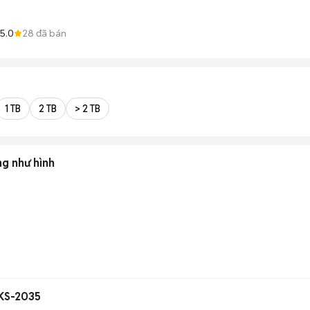
5.0
28
đã bán
1 TB
2 TB
> 2 TB
ng như hình
 KS-2035