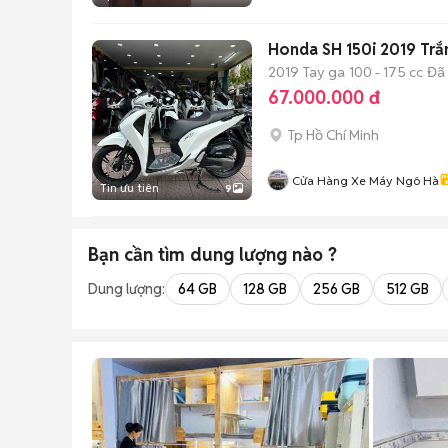
Honda SH 150i 2019 Trắ
2019
Tay ga
100 - 175 cc
Đã
67.000.000 đ
Tp Hồ Chí Minh
Cửa Hàng Xe Máy Ngô Hà
Tin ưu tiên
9
Bạn cần tìm
dung lượng
nào ?
Dung lượng:
64 GB
128 GB
256 GB
512 GB