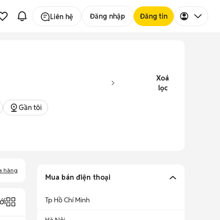
Đăng nhập
Đăng tin
Liên hệ
Xoá
lọc
Gần tôi
a hàng
Mua bán điện thoại
Tp Hồ Chí Minh
ới