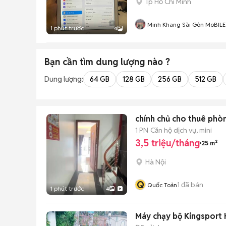
Tp Hồ Chí Minh
Minh Khang Sài Gòn MoBILE
1 phút trước
4
Bạn cần tìm
dung lượng
nào ?
Dung lượng:
64 GB
128 GB
256 GB
512 GB
chính chủ cho thuê phò
1 PN
Căn hộ dịch vụ, mini
3,5 triệu/tháng
25 m²
Hà Nội
Q
1
đã bán
Quốc Toản
1 phút trước
4
Máy chạy bộ Kingsport