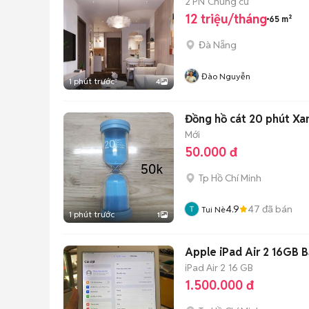
2 PN
Chung cư
12 triệu/tháng
65 m²
Đà Nẵng
Đào Nguyễn
1 phút trước
4
Đồng hồ cát 20 phút Xa
Mới
50.000 đ
Tp Hồ Chí Minh
4.9
47
đã bán
Tui Nè
1 phút trước
1
Apple iPad Air 2 16GB 
iPad Air 2
16 GB
1.500.000 đ