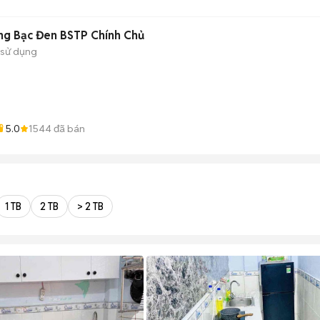
ng Bạc Đen BSTP Chính Chủ
 sử dụng
5.0
1544
đã bán
1 TB
2 TB
> 2 TB