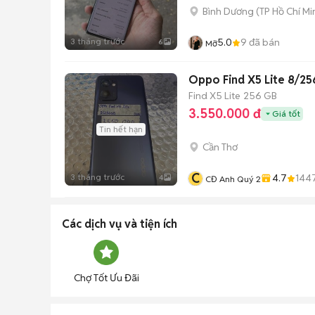
Bình Dương
(
TP Hồ Chí Mi
3 tháng trước
5.0
9
đã bán
6
Mỡ
Oppo Find X5 Lite 8/2
Find X5 Lite
256 GB
3.550.000 đ
Giá tốt
Tin hết hạn
Cần Thơ
C
3 tháng trước
4.7
144
4
CĐ Anh Quý 2
Các dịch vụ và tiện ích
Chợ Tốt Ưu Đãi