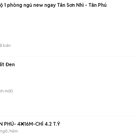
ộ 1 phòng ngủ new ngay Tân Sơn Nhì - Tân Phú
ã bán
lít Đen
nh
mới)
 PHÚ- 4❌16M-CHỈ 4.2 T.Ỷ
ngõ, hẻm