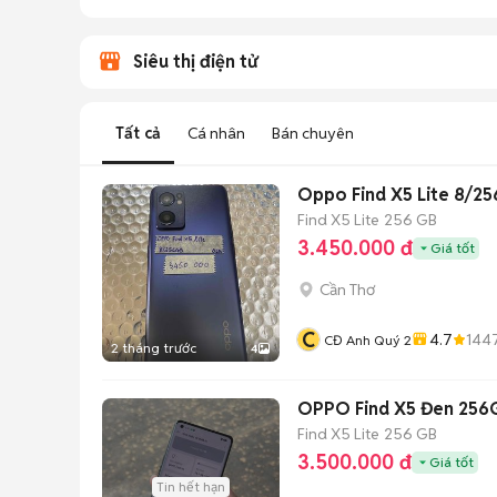
Siêu thị điện tử
Tất cả
Cá nhân
Bán chuyên
Oppo Find X5 Lite 8/2
Find X5 Lite
256 GB
3.450.000 đ
Giá tốt
Cần Thơ
C
4.7
144
CĐ Anh Quý 2
2 tháng trước
4
OPPO Find X5 Đen 256G
Find X5 Lite
256 GB
3.500.000 đ
Giá tốt
Tin hết hạn