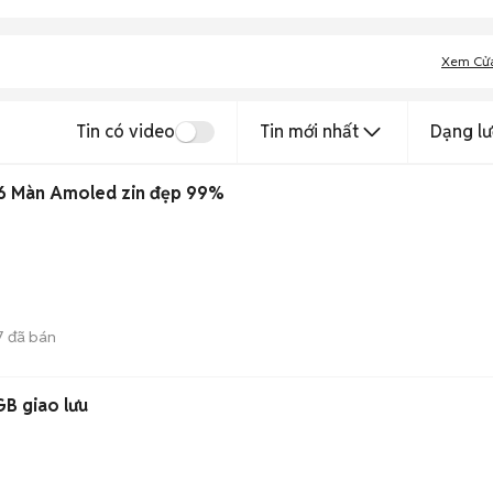
Xem Cử
Tin có video
Tin mới nhất
Dạng lư
56 Màn Amoled zin đẹp 99%
7
đã bán
B giao lưu