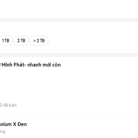
1 TB
2 TB
> 2 TB
 Minh Phát- nhanh mới còn
2
đã bán
tanium X Đen
ộng