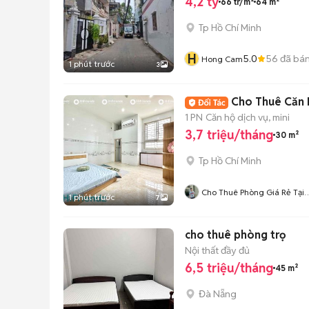
4,2 tỷ
66 tr/m²
64 m²
Tp Hồ Chí Minh
H
5.0
56
đã bá
Hong Cam
1 phút trước
3
Cho Thuê Căn 
1 PN
Căn hộ dịch vụ, mini
3,7 triệu/tháng
30 m²
Tp Hồ Chí Minh
Cho Thuê Phòng Giá Rẻ Tại
1 phút trước
7
TP-HCM
cho thuê phòng trọ
Nội thất đầy đủ
6,5 triệu/tháng
45 m²
Đà Nẵng