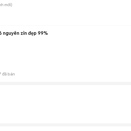
nh
mới)
56 nguyên zin đẹp 99%
7
đã bán