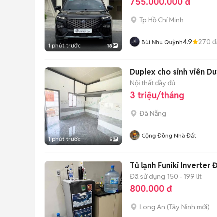
755.000.000 đ
Tp Hồ Chí Minh
4.9
270
đ
Bùi Nhu Quỳnh
1 phút trước
18
Duplex cho sinh viên D
Nội thất đầy đủ
3 triệu/tháng
Đà Nẵng
Cộng Đồng Nhà Đất
1 phút trước
5
Tủ lạnh Funiki Inverter 
Đã sử dụng
150 - 199 lít
800.000 đ
Long An
(
Tây Ninh
mới)