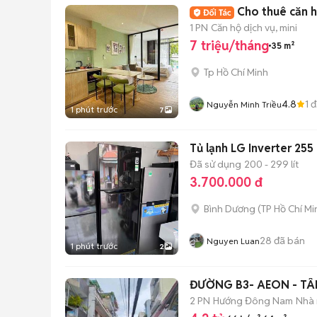
Cho thuê căn h
1 PN
Căn hộ dịch vụ, mini
7 triệu/tháng
35 m²
Tp Hồ Chí Minh
4.8
1
đ
Nguyễn Minh Triều
1 phút trước
7
Tủ lạnh LG Inverter 255 
Đã sử dụng
200 - 299 lít
3.700.000 đ
Bình Dương
(
TP Hồ Chí Mi
28
đã bán
Nguyen Luan
1 phút trước
2
ĐƯỜNG B3- AEON - TÂN
2 PN
Hướng Đông Nam
Nhà 