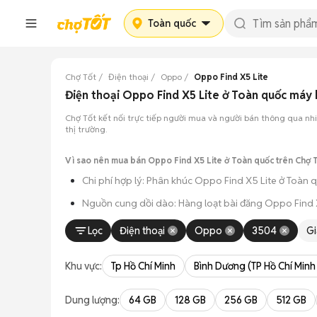
Toàn quốc
Chợ Tốt
Điện thoại
Oppo
Oppo Find X5 Lite
Điện thoại Oppo Find X5 Lite ở Toàn quốc máy
Chợ Tốt kết nối trực tiếp người mua và người bán thông qua n
thị trường.
Vì sao nên mua bán Oppo Find X5 Lite ở Toàn quốc trên Chợ 
Chi phí hợp lý: Phân khúc Oppo Find X5 Lite ở Toàn q
Nguồn cung dồi dào: Hàng loạt bài đăng Oppo Find X5 
Giao dịch thực tế: Việc gặp nhau trực tiếp giúp bạn có
Lọc
Điện thoại
Oppo
3504
Gi
Thanh toán nhanh chóng: Khi hai bên đã ưng ý về tình
Khu vực:
Tp Hồ Chí Minh
Bình Dương (TP Hồ Chí Minh
Dung lượng:
64 GB
128 GB
256 GB
512 GB