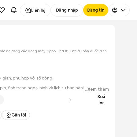
Đăng nhập
Đăng tin
Liên hệ
khảo đa dạng các dòng máy Oppo Find X5 Lite ở Toàn quốc trên
i gian, phù hợp với số đông.
n, tình trạng ngoại hình và lịch sử bảo hành.
...Xem thêm
Xoá
 tử cũ.
lọc
ục đơn giản.
Gần tôi