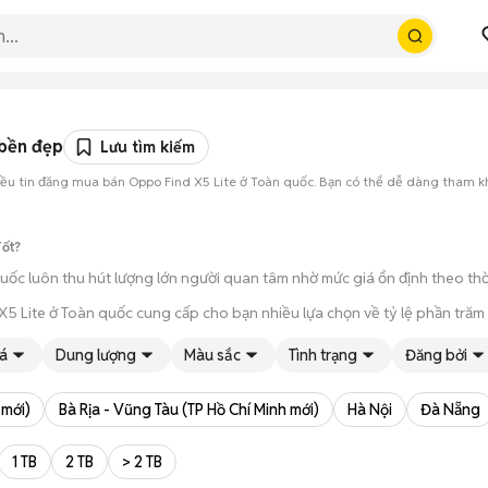
 bền đẹp
Lưu tìm kiếm
hiều tin đăng mua bán Oppo Find X5 Lite ở Toàn quốc. Bạn có thể dễ dàng tham 
Tốt?
uốc luôn thu hút lượng lớn người quan tâm nhờ mức giá ổn định theo thờ
Lite ở Toàn quốc cung cấp cho bạn nhiều lựa chọn về tỷ lệ phần trăm pi
 thời gian cầm máy trên tay, test kỹ càng để tránh rủi ro khi mua đồ điện
á
Dung lượng
Màu sắc
Tình trạng
Đăng bởi
 trạng máy, quá trình thanh toán và bàn giao diễn ra ngay lập tức, thủ t
 mới)
Bà Rịa - Vũng Tàu (TP Hồ Chí Minh mới)
Hà Nội
Đà Nẵng
1 TB
2 TB
> 2 TB