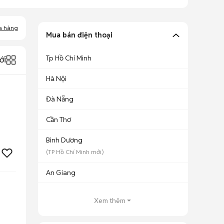
a hàng
Mua bán điện thoại
Tp Hồ Chí Minh
ới
Hà Nội
Đà Nẵng
Cần Thơ
Bình Dương
(
TP Hồ Chí Minh
mới)
An Giang
Xem thêm