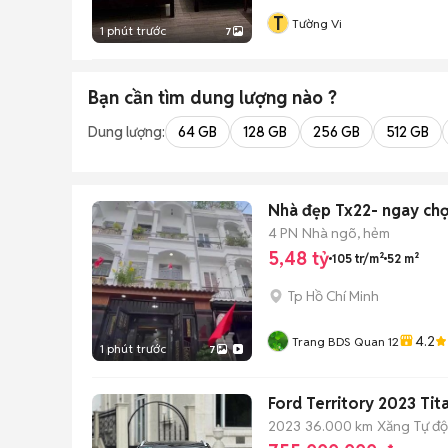
T
Tường Vi
1 phút trước
7
Bạn cần tìm
dung lượng
nào ?
Dung lượng:
64 GB
128 GB
256 GB
512 GB
Nhà đẹp Tx22- ngay chợ
4 PN
Nhà ngõ, hẻm
5,48 tỷ
105 tr/m²
52 m²
Tp Hồ Chí Minh
4.2
Trang BDS Quan 12
1 phút trước
7
Ford Territory 2023 Ti
2023
36.000 km
Xăng
Tự đ