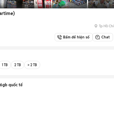
artime)
Tp Hồ Chí
Bấm để hiện số
Chat
1 TB
2 TB
> 2 TB
6gb quốc tế