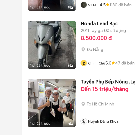
4.5
1130
đã bán
V I N H
1 phút trước
5
Honda Lead Bạc
2011
Tay ga
Đã sử dụng
8.500.000 đ
Đà Nẵng
c
5.0
47
đã bán
Chính Chủ
1 phút trước
8
Đến 15 triệu/tháng
Tp Hồ Chí Minh
Huỳnh Đăng Khoa
1 phút trước
4