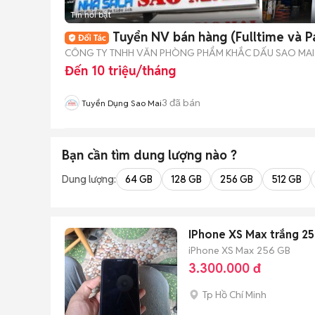
Tin nổi bật
Tuyển NV bán hàng (Fulltime và P
CÔNG TY TNHH VĂN PHÒNG PHẨM KHẮC DẤU SAO MAI
Đến 10 triệu/tháng
3
đã bán
Tuyển Dụng Sao Mai
Bạn cần tìm
dung lượng
nào ?
Dung lượng:
64 GB
128 GB
256 GB
512 GB
IPhone XS Max trắng 25
iPhone XS Max
256 GB
3.300.000 đ
Tp Hồ Chí Minh