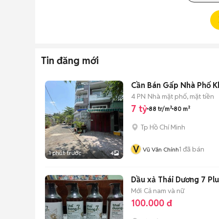
Tin đăng mới
Cần Bán Gấp Nhà Phố K
4 PN
Nhà mặt phố, mặt tiền
7 tỷ
88 tr/m²
80 m²
Tp Hồ Chí Minh
V
1
đã bán
Vũ Văn Chính
1 phút trước
4
Dầu xả Thái Dương 7 Pl
Mới
Cả nam và nữ
100.000 đ