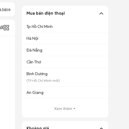
a hàng
Mua bán điện thoại
Tp Hồ Chí Minh
ới
Hà Nội
Đà Nẵng
Cần Thơ
Bình Dương
(
TP Hồ Chí Minh
mới)
An Giang
Xem thêm
Khoảng giá