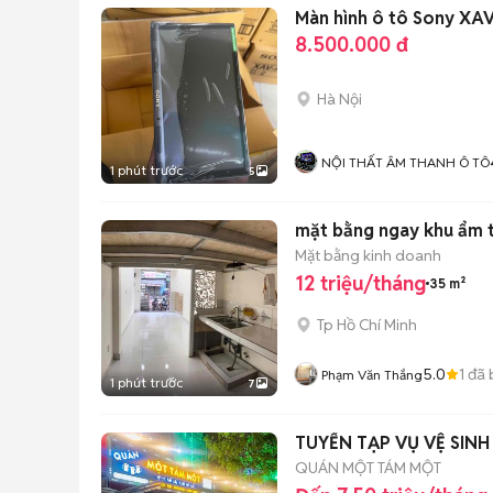
Màn hình ô tô Sony XA
8.500.000 đ
Hà Nội
NỘI THẤT ÂM THANH Ô TÔ
1 phút trước
5
mặt bằng ngay khu ẩm th
Mặt bằng kinh doanh
12 triệu/tháng
35 m²
Tp Hồ Chí Minh
5.0
1
đã 
Phạm Văn Thắng
1 phút trước
7
TUYỂN TẠP VỤ VỆ SIN
QUÁN MỘT TÁM MỘT