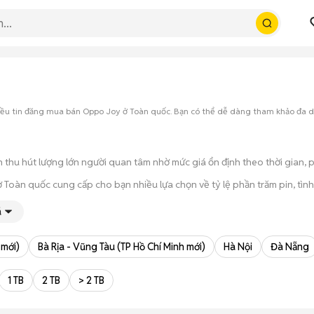
hiều tin đăng mua bán Oppo Joy ở Toàn quốc. Bạn có thể dễ dàng tham khảo đa 
 thu hút lượng lớn người quan tâm nhờ mức giá ổn định theo thời gian, 
oàn quốc cung cấp cho bạn nhiều lựa chọn về tỷ lệ phần trăm pin, tình 
 thời gian cầm máy trên tay, test kỹ càng để tránh rủi ro khi mua đồ điện
á
 trạng máy, quá trình thanh toán và bàn giao diễn ra ngay lập tức, thủ t
 mới)
Bà Rịa - Vũng Tàu (TP Hồ Chí Minh mới)
Hà Nội
Đà Nẵng
1 TB
2 TB
> 2 TB