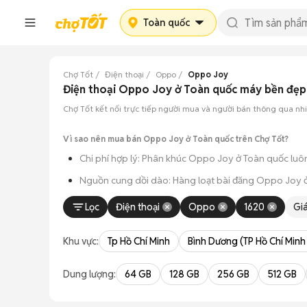
Toàn quốc
Chợ Tốt
Điện thoại
Oppo
Oppo Joy
Điện thoại Oppo Joy ở Toàn quốc máy bền đẹp
Chợ Tốt kết nối trực tiếp người mua và người bán thông qua n
Vì sao nên mua bán Oppo Joy ở Toàn quốc trên Chợ Tốt?
Chi phí hợp lý: Phân khúc Oppo Joy ở Toàn quốc luôn
Nguồn cung dồi dào: Hàng loạt bài đăng Oppo Joy ở T
Giao dịch thực tế: Việc gặp nhau trực tiếp giúp bạn có
Lọc
Điện thoại
Oppo
1620
Gi
Thanh toán nhanh chóng: Khi hai bên đã ưng ý về tình
Khu vực:
Tp Hồ Chí Minh
Bình Dương (TP Hồ Chí Minh
Dung lượng:
64 GB
128 GB
256 GB
512 GB