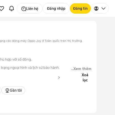
Đăng nhập
Đăng tin
Liên hệ
dạng các dòng máy Oppo Joy ở Toàn quốc trên thị trường.
phù hợp với số đông.
trạng ngoại hình và lịch sử bảo hành.
...Xem thêm
Xoá
 tử cũ.
lọc
ục đơn giản.
Gần tôi