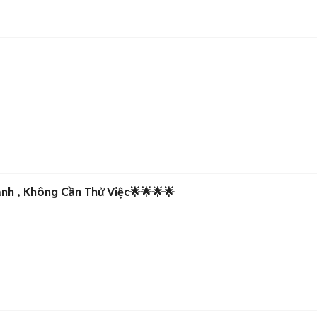
Tuyển Phụ Bếp Nóng ,Lạnh , Không Cần Thử Việc🌟🌟🌟🌟