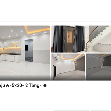
+
2
ệu🔥-5x20- 2 Tầng- 🔥