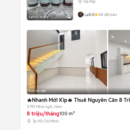
Hà Nội
5.0
48
đã bán
La
1 phút trước
3
Tin nổi bật
🔥Nhanh Mới Kip🔥 Thuê Nguyên Căn 8 Tri
3 PN
Nhà ngõ, hẻm
8 triệu/tháng
100 m²
Tp Hồ Chí Minh