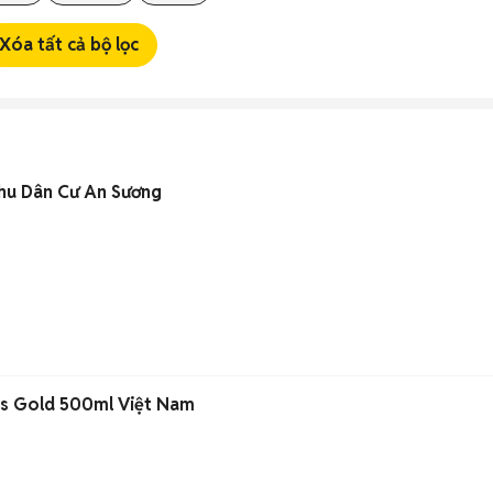
Xóa tất cả bộ lọc
hu Dân Cư An Sương
us Gold 500ml Việt Nam