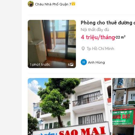
Châu Nhà Phố Quận 7
Phòng cho thuê đường đ
Nội thất đầy đủ
4 triệu/tháng
22 m²
Tp Hồ Chí Minh
Anh Hùng
1 phút trước
5