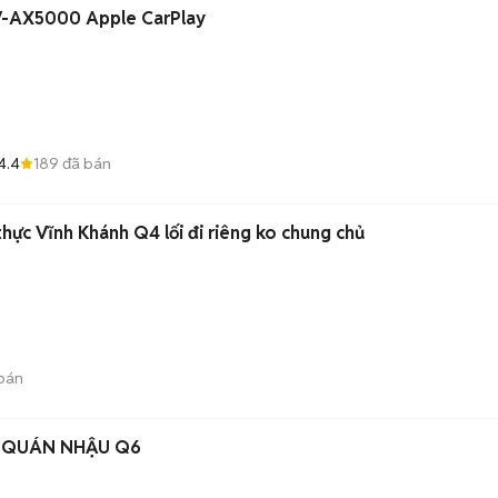
V-AX5000 Apple CarPlay
4.4
189
đã bán
ực Vĩnh Khánh Q4 lối đi riêng ko chung chủ
bán
H QUÁN NHẬU Q6