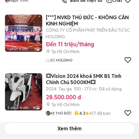
Bấm để hiện số
Chat
Ngọc Trinh
[***] NVKD THỦ ĐỨC - KHÔNG CẦN
KINH NGHIỆM
CÔNG TY CỔ PHẦN PHÁT TRIỂN ĐẦU TƯ SC
HOLDING
Đến 11 triệu/tháng
1 phút trước
3
Tp Hồ Chí Minh
SC HOLDING
💥Vision 2024 khoá SMK BS Tỉnh
Chính Chủ 5000KM💥
2024
Tay ga
100 - 175 cc
Đã sử dụng
28.500.000 đ
Tp Hồ Chí Minh
2 phút trước
15
4.3
417
đã bán
XE THỦ ĐỨC
Xem thêm