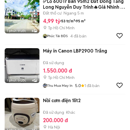
✅Lỗ 600Tr Bán 95m2 Đất Đông Tăng
Long Nguyễn Duy Trinh🔥Giá Nhỉnh 4
Tỷ
Đất thổ cư
Ngang 5 m
4,99 tỷ
53 tr/m²
95 m²
Tp Hồ Chí Minh
1 phút trước
6
4
đã bán
Phúc Tài BĐS
Máy in Canon LBP2900 Trắng
Đã sử dụng
1.550.000 đ
Tp Hồ Chí Minh
1 phút trước
4
5.0
1
đã bán
Thu Mua May In
Nồi cơm điện 1lit2
Đã sử dụng
Khác
200.000 đ
Hà Nội
1 phút trước