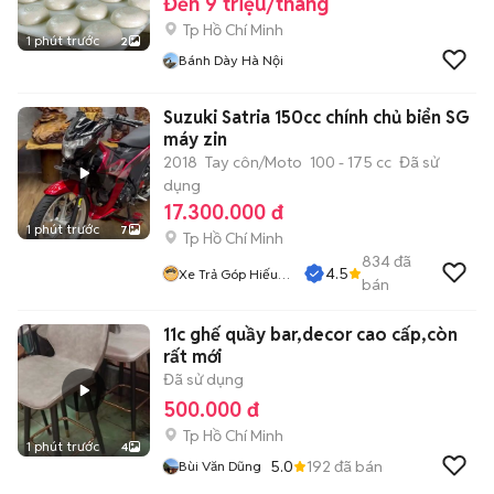
Đến 9 triệu/tháng
Tp Hồ Chí Minh
1 phút trước
2
Bánh Dày Hà Nội
Suzuki Satria 150cc chính chủ biển SG
máy zin
2018
Tay côn/Moto
100 - 175 cc
Đã sử
dụng
17.300.000 đ
1 phút trước
7
Tp Hồ Chí Minh
834
đã
4.5
Xe Trả Góp Hiếu
bán
CT
11c ghế quầy bar,decor cao cấp,còn
rất mới
Đã sử dụng
500.000 đ
Tp Hồ Chí Minh
1 phút trước
4
5.0
192
đã bán
Bùi Văn Dũng