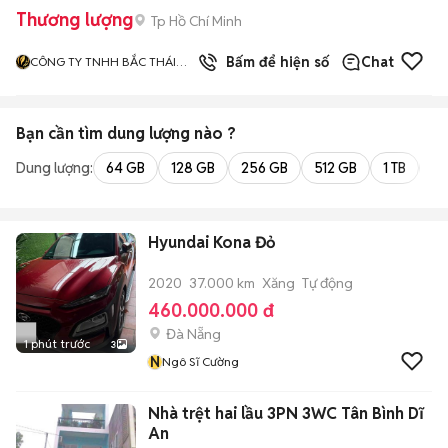
Thương lượng
Tp Hồ Chí Minh
3
đã bán
Bấm để hiện số
Chat
CÔNG TY TNHH BẮC THÁI
NAM SG
Bạn cần tìm
dung lượng
nào ?
Dung lượng:
64 GB
128 GB
256 GB
512 GB
1 TB
2 
Hyundai Kona Đỏ
2020
37.000 km
Xăng
Tự động
460.000.000 đ
Đà Nẵng
1 phút trước
3
N
Ngô Sĩ Cường
Nhà trệt hai lầu 3PN 3WC Tân Bình Dĩ
An