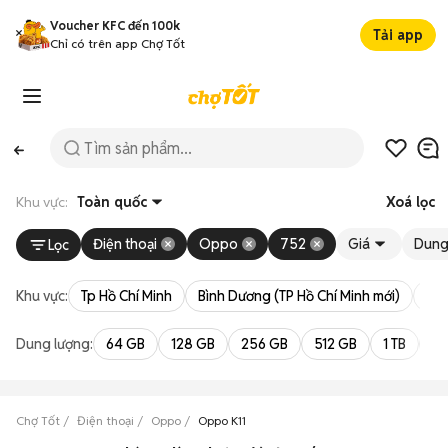
Voucher KFC đến 100k
Tải app
Chỉ có trên app Chợ Tốt
Khu vực:
Toàn quốc
Xoá lọc
Điện thoại
Oppo
752
Giá
Dung
Lọc
Khu vực:
Tp Hồ Chí Minh
Bình Dương (TP Hồ Chí Minh mới)
Bà 
Dung lượng:
64 GB
128 GB
256 GB
512 GB
1 TB
2 
Chợ Tốt
Điện thoại
Oppo
Oppo K11