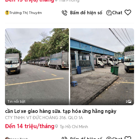
T
Bấm để hiện số
Chat
Trương Thị Thuyên
Tin nổi bật
2
cần Lơ xe giao hàng sữa. tạp hóa ứng hằng ngày
CTY TNHH. VT ĐỨC HOÀNG 316. QLO 1A
Đến 14 triệu/tháng
Tp Hồ Chí Minh