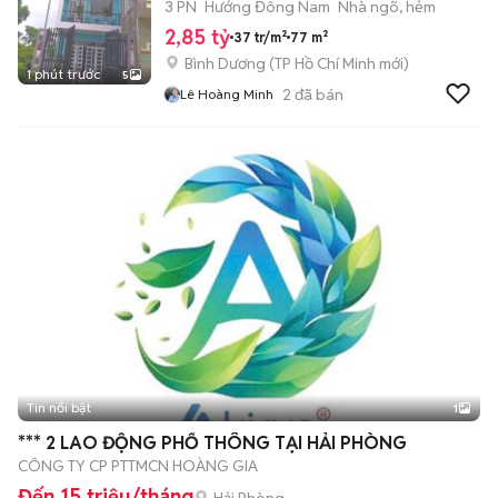
3 PN
Hướng Đông Nam
Nhà ngõ, hẻm
2,85 tỷ
37 tr/m²
77 m²
Bình Dương
(
TP Hồ Chí Minh
mới)
1 phút trước
5
2
đã bán
Lê Hoàng Minh
Tin nổi bật
1
*** 2 LAO ĐỘNG PHỔ THÔNG TẠI HẢI PHÒNG
CÔNG TY CP PTTMCN HOÀNG GIA
Đến 15 triệu/tháng
Hải Phòng