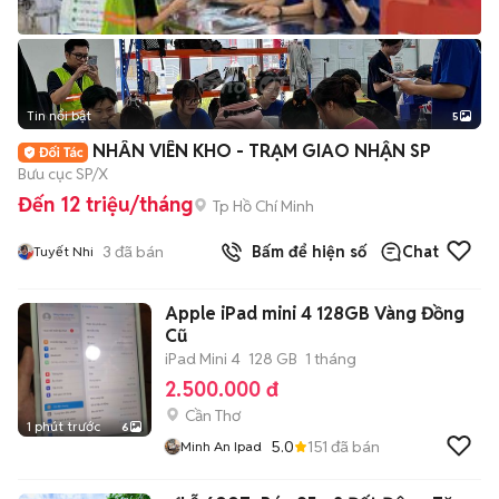
Tin nổi bật
5
NHÂN VIÊN KHO - TRẠM GIAO NHẬN SP
Bưu cục SP/X
Đến 12 triệu/tháng
Tp Hồ Chí Minh
3
đã bán
Bấm để hiện số
Chat
Tuyết Nhi
Apple iPad mini 4 128GB Vàng Đồng
Cũ
iPad Mini 4
128 GB
1 tháng
2.500.000 đ
Cần Thơ
1 phút trước
6
5.0
151
đã bán
Minh An Ipad