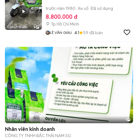
trước năm 1980
Xe số
Đã sử dụng
8.800.000 đ
Tp Hồ Chí Minh
1 phút trước
9
4.1
59
đã bán
LÊ VĂN GIÀU
Tin nổi bật
1
Nhân viên kinh doanh
CÔNG TY TNHH BẮC THÁI NAM SG