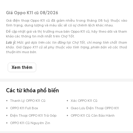
Giá Oppo K11 cũ 08/2026
Giá điện thoại Oppo K11 cũ đã giảm nhiều trong tháng 08 tuỳ thuộc vào
tình trạng, dung lượng và màu sắc sẽ có sự chênh lệch khác nhau.
Để cập nhật giá và thị trường mua bán Oppo K11 cũ, hãy theo dõi và tham
khảo các thông tin mới nhất trên Chợ Tốt.
Lưu ý:
Mức giá dựa trên các tin đăng tại Chợ Tốt, chỉ mang tính chất tham
khảo. Giá Oppo K11 cũ sẽ phụ thuộc vào tình trạng, phiên bản và các thoả
thuận khi mua bán.
Mua bán Oppo K11 cũ
Xem thêm
Chợ Tốt có 2 tin đăng bán, mua Oppo K11 cũ với nhiều khoảng giá giúp
người dùng dễ dàng tìm kiếm và so sánh giá cả.
Chợ Tốt - Nơi mua bán Oppo K11 cũ giá tốt nhất!
Các từ khóa phổ biến
Thanh Lý OPPO K11 Cũ
Xác OPPO K11 Cũ
OPPO K11 Full Box
Giao Lưu Điện Thoại OPPO K11
Điện Thoại OPPO K11 Trả Góp
OPPO K11 Cũ Còn Bảo Hành
OPPO K11 Cũ Nguyên Zin