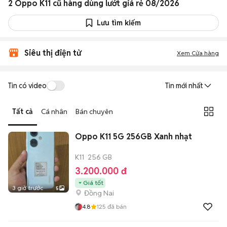
2 Oppo K11 cũ hàng dùng lướt giá rẻ 08/2026
Lưu tìm kiếm
Siêu thị điện tử
Xem Cửa hàng
Tin có video
Tin mới nhất
Tất cả
Cá nhân
Bán chuyên
Oppo K11 5G 256GB Xanh nhạt
K11
256 GB
3.200.000 đ
Giá tốt
3 giờ trước
5
Đồng Nai
4.8
125
đã bán