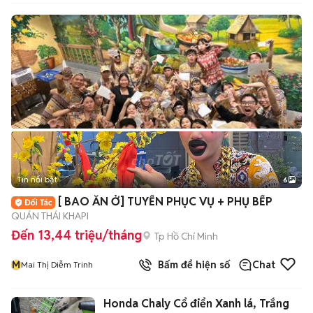
Tin nổi bật
6
+
2
[ BAO ĂN Ở] TUYỂN PHỤC VỤ + PHỤ BẾP
QUÁN THÁI KHAPI
Đến 13,44 triệu/tháng
Tp Hồ Chí Minh
M
Bấm để hiện số
Chat
Mai Thị Diễm Trinh
Honda Chaly Cổ điển Xanh lá, Trắng