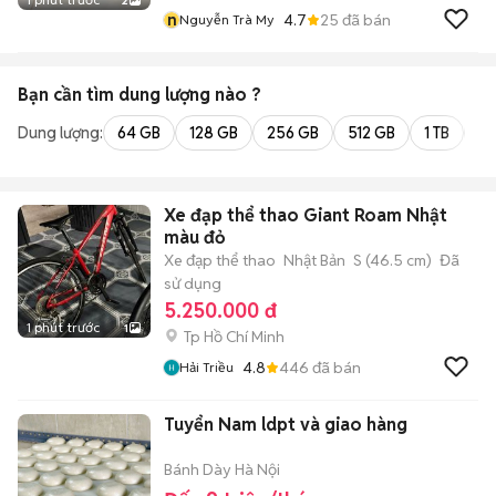
2
n
4.7
25
đã bán
Nguyễn Trà My
Bạn cần tìm
dung lượng
nào ?
Dung lượng:
64 GB
128 GB
256 GB
512 GB
1 TB
2 
Xe đạp thể thao Giant Roam Nhật
màu đỏ
Xe đạp thể thao
Nhật Bản
S (46.5 cm)
Đã
sử dụng
5.250.000 đ
1 phút trước
1
Tp Hồ Chí Minh
4.8
446
đã bán
Hải Triều
Tuyển Nam ldpt và giao hàng
Bánh Dày Hà Nội