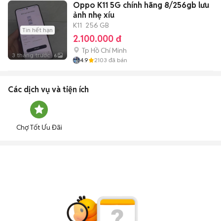
Oppo K11 5G chính hãng 8/256gb lưu
ảnh nhẹ xíu
K11
256 GB
Tin hết hạn
2.100.000 đ
Tp Hồ Chí Minh
3 tháng trước
6
4.9
2103
đã bán
Các dịch vụ và tiện ích
Chợ Tốt Ưu Đãi