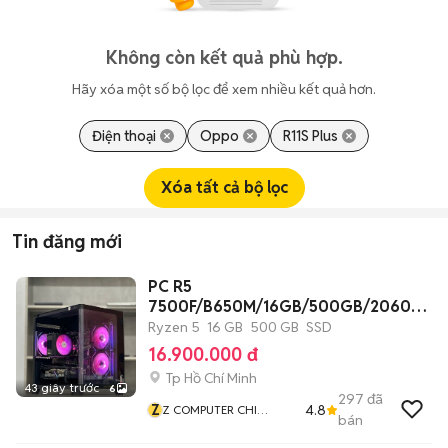
Không còn kết quả phù hợp.
Hãy xóa một số bộ lọc để xem nhiều kết quả hơn.
Điện thoại
Oppo
R11S Plus
Xóa tất cả bộ lọc
Tin đăng mới
PC R5
7500F/B650M/16GB/500GB/2060S
6G/550W/CASE
Ryzen 5
16 GB
500 GB
SSD
16.900.000 đ
Tp Hồ Chí Minh
43 giây trước
6
297
đã
Z
4.8
Z COMPUTER CHI
bán
NHÁNH BÌNH THẠNH