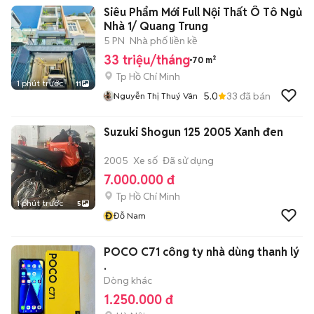
Siêu Phẩm Mới Full Nội Thất Ô Tô Ngủ
Nhà 1/ Quang Trung
5 PN
Nhà phố liền kề
33 triệu/tháng
70 m²
Tp Hồ Chí Minh
1 phút trước
11
5.0
33
đã bán
Nguyễn Thị Thuý Vân
Suzuki Shogun 125 2005 Xanh đen
2005
Xe số
Đã sử dụng
7.000.000 đ
Tp Hồ Chí Minh
1 phút trước
5
Đ
Đỗ Nam
POCO C71 công ty nhà dùng thanh lý
.
Dòng khác
1.250.000 đ