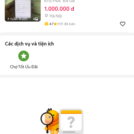
R11S Plus
64 GB
1.000.000 đ
Hà Nội
3 tuần trước
4
4.7
1119
đã bán
Các dịch vụ và tiện ích
Chợ Tốt Ưu Đãi