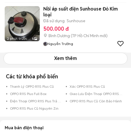
Nồi áp suất điện Sunhouse Đỏ Kim
loại
Đã sử dụng
Sunhouse
500.000 đ
Bình Dương
(
TP Hồ Chí Minh
mới)
2 phút trước
5
Nguyễn Trường
Xem thêm
Các từ khóa phổ biến
Thanh Lý OPPO R11S Plus Cũ
Xác OPPO R11S Plus Cũ
OPPO R11S Plus Full Box
Giao Lưu Điện Thoại OPPO R11S Plus
Điện Thoại OPPO R11S Plus Trả Góp
OPPO R11S Plus Cũ Còn Bảo Hành
OPPO R11S Plus Cũ Nguyên Zin
Mua bán điện thoại