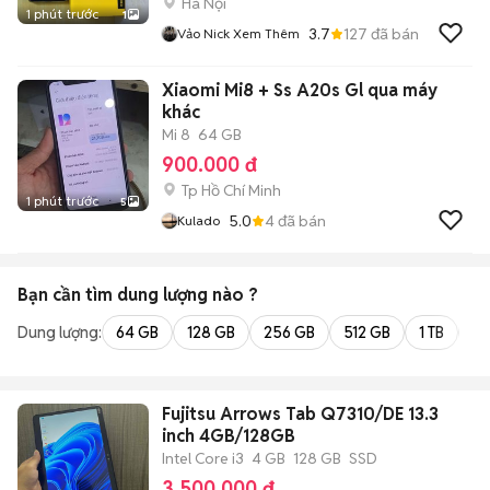
Hà Nội
1 phút trước
1
3.7
127
đã bán
Vảo Nick Xem Thêm
Xiaomi Mi8 + Ss A20s Gl qua máy
khác
Mi 8
64 GB
900.000 đ
Tp Hồ Chí Minh
1 phút trước
5
5.0
4
đã bán
Kulado
Bạn cần tìm
dung lượng
nào ?
Dung lượng:
64 GB
128 GB
256 GB
512 GB
1 TB
2 
Fujitsu Arrows Tab Q7310/DE 13.3
inch 4GB/128GB
Intel Core i3
4 GB
128 GB
SSD
3.500.000 đ