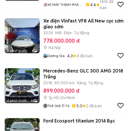
1416
đã
4.6
XE MÁY THỊNH PHÁT
bán
XE LƯỚT GIÁ RẺ
Xe điện VinFast VF8 All New cọc sớm
giao sớm
2026
Mới
Điện
Tự động
778.000.000 đ
Hà Nội
2 phút trước
5
4.3
4
đã bán
Dương Gia
Mercedes-Benz GLC 300 AMG 2018
Trắng
2018
60.000 km
Xăng
Tự động
899.000.000 đ
Tp Hồ Chí Minh
2 phút trước
13
5.0
2
đã bán
Thế Giới Ô Tô
Ford Ecosport titanium 2014 Bạc