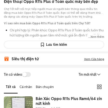
Điện thoại Oppo R11s Plus ở Toàn quốc máy bền đẹp
Chợ Tốt kết nối trực tiếp người mua và người bán thông qua nhiều tin
đăng mua bán Oppo R11s Plus ở Toàn quốc. Bạn có thể dễ dàng tham khảo
đa dạng các dòng máy Oppo R11s Plus ở Toàn quốc trên thị trường.
Vì sao nên mua bán Oppo R11s Plus ở Toàn quốc trên Chợ Tốt?
Chi phí hợp lý: Phân khúc Oppo R11s Plus ở Toàn quốc luôn thu
hút lượng lớn người quan tâm nhờ mức giá ổn định theo thời
...Xem thêm
gian, phù hợp với số đông.
Lưu tìm kiếm
Nguồn cung dồi dào: Hàng loạt bài đăng Oppo R11s Plus ở
Toàn quốc cung cấp cho bạn nhiều lựa chọn về tỷ lệ phần trăm
pin, tình trạng ngoại hình và lịch sử bảo hành.
Siêu thị điện tử
Xem Cửa hàng
Giao dịch thực tế: Việc gặp nhau trực tiếp giúp bạn có thời
gian cầm máy trên tay, test kỹ càng để tránh rủi ro khi mua đồ
Tin có video
Tin mới nhất
điện tử cũ.
Thanh toán nhanh chóng: Khi hai bên đã ưng ý về tình trạng
Tất cả
Cá nhân
Bán chuyên
máy, quá trình thanh toán và bàn giao diễn ra ngay lập tức,
thủ tục đơn giản.
Bán Xác Oppo R11s Plus Ram6/64 zin
nứt kính