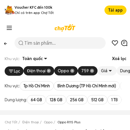
Voucher KFC đến 100k
Tải app
Chỉ có trên app Chợ Tốt
Khu vực:
Toàn quốc
Xoá lọc
Điện thoại
Oppo
759
Giá
Dung
Lọc
Khu vực:
Tp Hồ Chí Minh
Bình Dương (TP Hồ Chí Minh mới)
Bà 
Dung lượng:
64 GB
128 GB
256 GB
512 GB
1 TB
2 
Chợ Tốt
Điện thoại
Oppo
Oppo R11S Plus