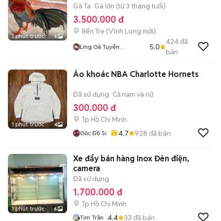
Gà Ta
Gà lớn (từ 3 tháng tuổi)
3.500.000 đ
Bến Tre
(
Vĩnh Long
mới)
1 phút trước
5
424
đã
5.0
Ling Gà Tuyển
bán
Linggatuyen
Áo khoác NBA Charlotte Hornets
Đã sử dụng
Cả nam và nữ
300.000 đ
Tp Hồ Chí Minh
1 phút trước
4
4.7
928
đã bán
Góc Đồ Si
Xe đẩy bán hàng Inox Đèn điện,
camera
Đã sử dụng
1.700.000 đ
Tp Hồ Chí Minh
1 phút trước
6
4.4
33
đã bán
Tim Trần