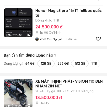
Honor Magic8 pro 16/1T fullbox quốc
tế
Dòng khác
1 TB
24.500.000 đ
Tp Hồ Chí Minh
1 phút trước
1
3
đã bán
Lê Vũ Cao Nguyên
Bạn cần tìm
dung lượng
nào ?
Dung lượng:
64 GB
128 GB
256 GB
512 GB
1 TB
2 
XE MÁY THỊNH PHÁT- VISION 110 ĐEN
NHÁM ZIN NÉT
2024
Tay ga
100 - 175 cc
Đã sử dụng
13.500.000 đ
Hà Nội
2 phút trước
10