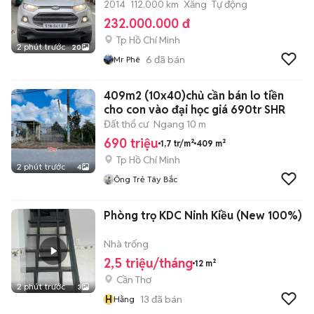
2014
112.000 km
Xăng
Tự động
232.000.000 đ
Tp Hồ Chí Minh
2 phút trước
20
6
đã bán
Mr Phê
409m2 (10x40)chủ cần bán lo tiền
cho con vào đại học giá 690tr SHR
Đất thổ cư
Ngang 10 m
690 triệu
1,7 tr/m²
409 m²
Tp Hồ Chí Minh
2 phút trước
4
Ông Trẻ Tây Bắc
Phòng trọ KDC Ninh Kiều (New 100%)
Nhà trống
2,5 triệu/tháng
12 m²
Cần Thơ
2 phút trước
3
H
13
đã bán
Hằng