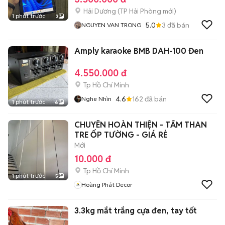
Hải Dương
(
TP Hải Phòng
mới)
1 phút trước
3
5.0
3
đã bán
NGUYEN VAN TRONG
Amply karaoke BMB DAH-100 Đen
4.550.000 đ
Tp Hồ Chí Minh
4.6
162
đã bán
Nghe Nhìn
1 phút trước
6
CHUYÊN HOÀN THIỆN - TẤM THAN
TRE ỐP TƯỜNG - GIÁ RẺ
Mới
10.000 đ
Tp Hồ Chí Minh
1 phút trước
5
Hoàng Phát Decor
3.3kg mắt trắng cựa đen, tay tốt