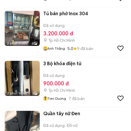
Tủ bán phở Inox 304
Đã sử dụng
3.200.000 đ
Tp Hồ Chí Minh
2 phút trước
2
5.0
9
đã bán
Anh Thắng
3 Bộ khóa điện tử
Đã sử dụng
900.000 đ
Tp Hồ Chí Minh
2 phút trước
3
T
7
đã bán
Tien Duong
Quần tây nữ Đen
Đã sử dụng
Đồ nữ