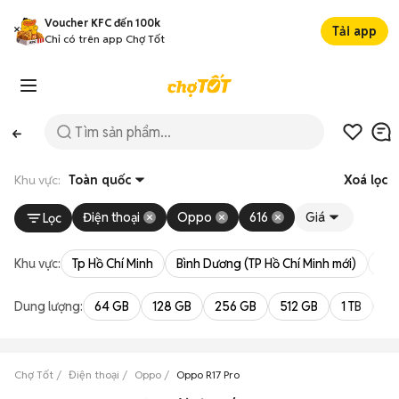
Voucher KFC đến 100k
Tải app
Chỉ có trên app Chợ Tốt
Khu vực:
Toàn quốc
Xoá lọc
Điện thoại
Oppo
616
Giá
Lọc
Khu vực:
Tp Hồ Chí Minh
Bình Dương (TP Hồ Chí Minh mới)
Bà 
Dung lượng:
64 GB
128 GB
256 GB
512 GB
1 TB
2 
Chợ Tốt
Điện thoại
Oppo
Oppo R17 Pro