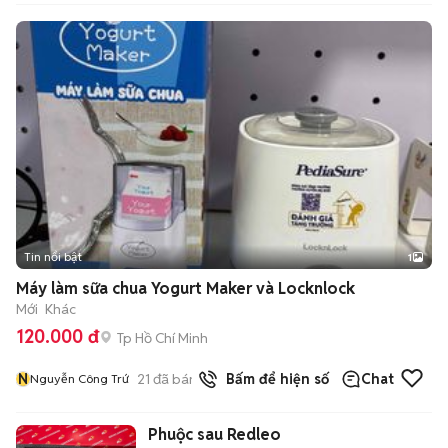
Tin nổi bật
1
Máy làm sữa chua Yogurt Maker và Locknlock
Mới
Khác
120.000 đ
Tp Hồ Chí Minh
N
21
đã bán
Bấm để hiện số
Chat
Nguyễn Công Trứ
Phuộc sau Redleo