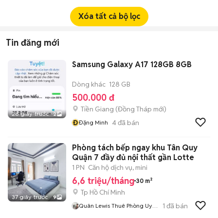
Xóa tất cả bộ lọc
Tin đăng mới
Samsung Galaxy A17 128GB 8GB
Dòng khác
128 GB
500.000 đ
Tiền Giang
(
Đồng Tháp
mới)
28 giây trước
2
Đ
4
đã bán
Đặng Minh
Phòng tách bếp ngay khu Tân Quy
Quận 7 đầy đủ nội thất gần Lotte
1 PN
Căn hộ dịch vụ, mini
6,6 triệu/tháng
30 m²
Tp Hồ Chí Minh
37 giây trước
9
1
đã bán
Quân Lewis Thuê Phòng Uy
Tín