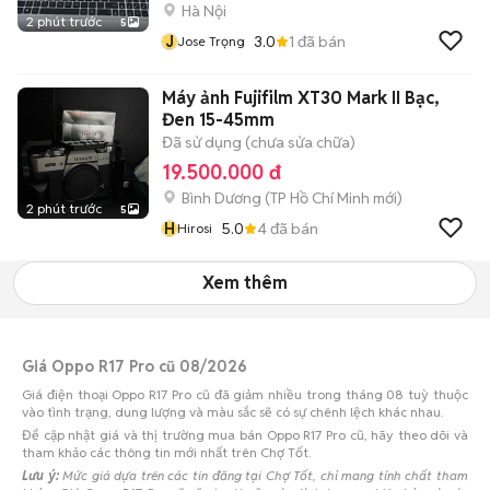
Hà Nội
2 phút trước
5
J
3.0
1
đã bán
Jose Trọng
Máy ảnh Fujifilm XT30 Mark II Bạc,
Đen 15-45mm
Đã sử dụng (chưa sửa chữa)
19.500.000 đ
Bình Dương
(
TP Hồ Chí Minh
mới)
2 phút trước
5
H
5.0
4
đã bán
Hirosi
Xem thêm
Giá Oppo R17 Pro cũ 08/2026
Giá điện thoại Oppo R17 Pro cũ đã giảm nhiều trong tháng 08 tuỳ thuộc
vào tình trạng, dung lượng và màu sắc sẽ có sự chênh lệch khác nhau.
Để cập nhật giá và thị trường mua bán Oppo R17 Pro cũ, hãy theo dõi và
tham khảo các thông tin mới nhất trên Chợ Tốt.
Lưu ý:
Mức giá dựa trên các tin đăng tại Chợ Tốt, chỉ mang tính chất tham