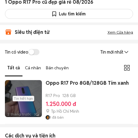
1 Oppo R17 Pro cũ đẹp giá rẻ 08/2026
Lưu tìm kiếm
Siêu thị điện tử
Xem Cửa hàng
Tin có video
Tin mới nhất
Tất cả
Cá nhân
Bán chuyên
Oppo R17 Pro 8GB/128GB Tím xanh
R17 Pro
128 GB
Tin hết hạn
1.250.000 đ
Tp Hồ Chí Minh
2 tháng trước
3
1
đã bán
Các dịch vụ và tiện ích