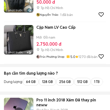
50.000 đ
Tp Hồ Chí Minh
2 phút trước
1
N
1
đã bán
Nguyễn Thảo
Cặp Nam LV Cao Cấp
Mới
Đồ nam
2.750.000 đ
Tp Hồ Chí Minh
2 phút trước
6
5.0
1270
đã bán
Trúc Phương Shop
Bạn cần tìm
dung lượng
nào ?
Dung lượng:
64 GB
128 GB
256 GB
512 GB
1 TB
2 
Pro 11 inch 2018 Xám Đã thay pin
neww