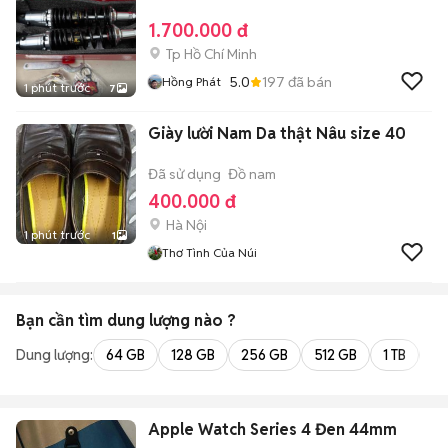
1.700.000 đ
Tp Hồ Chí Minh
5.0
197
đã bán
Hồng Phát
1 phút trước
7
Giày lười Nam Da thật Nâu size 40
Đã sử dụng
Đồ nam
400.000 đ
Hà Nội
1 phút trước
1
Thơ Tình Của Núi
Bạn cần tìm
dung lượng
nào ?
Dung lượng:
64 GB
128 GB
256 GB
512 GB
1 TB
2 
Apple Watch Series 4 Đen 44mm