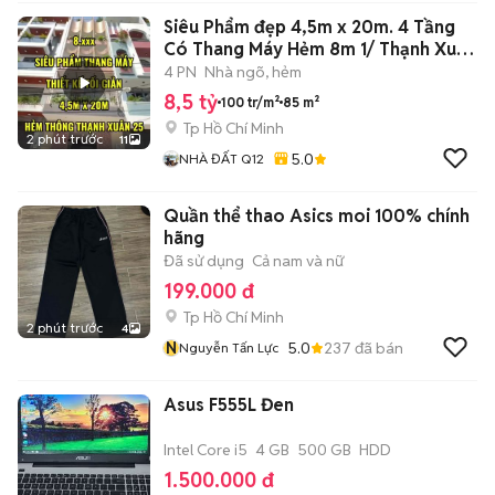
Siêu Phẩm đẹp 4,5m x 20m. 4 Tầng
Có Thang Máy Hẻm 8m 1/ Thạnh Xuân
25
4 PN
Nhà ngõ, hẻm
8,5 tỷ
100 tr/m²
85 m²
Tp Hồ Chí Minh
2 phút trước
11
5.0
NHÀ ĐẤT Q12
Quần thể thao Asics moi 100% chính
hãng
Đã sử dụng
Cả nam và nữ
199.000 đ
Tp Hồ Chí Minh
2 phút trước
4
N
5.0
237
đã bán
Nguyễn Tấn Lực
Asus F555L Đen
Intel Core i5
4 GB
500 GB
HDD
1.500.000 đ