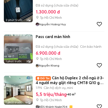
Đã sử dụng (chưa sửa chữa)
1.300.000 đ
Tp Hồ Chí Minh
2 phút trước
2
Nguyễn Hoàng Huy
Pass card màn hình
Đã sử dụng (chưa sửa chữa)
Còn bảo hành
6.900.000 đ
Tp Hồ Chí Minh
1 phút trước
2
Nguyễn Khang
Căn hộ Duplex 2 chỗ ngủ ở 3-
4 người máy giặt riêng CMT8 Q10 gần
UEH
1 PN
Căn hộ dịch vụ, mini
5,5 triệu/tháng
40 m²
Tp Hồ Chí Minh
1 phút trước
10
BĐS Khánh Ngân704