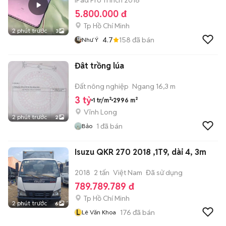
iPad Pro 11 inch 2018
5.800.000 đ
Tp Hồ Chí Minh
2 phút trước
3
4.7
158
đã bán
Như Ý
Đât trồng lúa
Đất nông nghiệp
Ngang 16,3 m
3 tỷ
1 tr/m²
2996 m²
Vĩnh Long
2 phút trước
2
1
đã bán
Bảo
Isuzu QKR 270 2018 ,1T9, dài 4, 3m
2018
2 tấn
Việt Nam
Đã sử dụng
789.789.789 đ
Tp Hồ Chí Minh
2 phút trước
6
L
176
đã bán
Lê Văn Khoa