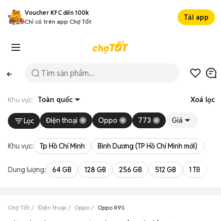
Voucher KFC đến 100k
Tải app
Chỉ có trên app Chợ Tốt
Khu vực:
Toàn quốc
Xoá lọc
Điện thoại
Oppo
773
Giá
Lọc
Khu vực:
Tp Hồ Chí Minh
Bình Dương (TP Hồ Chí Minh mới)
Bà 
Dung lượng:
64 GB
128 GB
256 GB
512 GB
1 TB
2 
Chợ Tốt
Điện thoại
Oppo
Oppo R9S