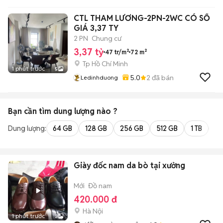
CTL THAM LƯƠNG-2PN-2WC CÓ SỔ
GIÁ 3,37 TY
2 PN
Chung cư
3,37 tỷ
47 tr/m²
72 m²
Tp Hồ Chí Minh
1 phút trước
5
5.0
2
đã bán
Ledinhduong
Bạn cần tìm
dung lượng
nào ?
Dung lượng:
64 GB
128 GB
256 GB
512 GB
1 TB
2 
Giày đốc nam da bò tại xưởng
Mới
Đồ nam
420.000 đ
Hà Nội
1 phút trước
3