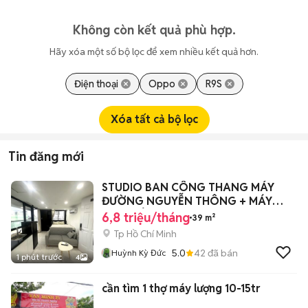
Không còn kết quả phù hợp.
Hãy xóa một số bộ lọc để xem nhiều kết quả hơn.
Điện thoại
Oppo
R9S
Xóa tất cả bộ lọc
Tin đăng mới
STUDIO BAN CÔNG THANG MÁY
ĐƯỜNG NGUYỄN THÔNG + MÁY
GIẶT RIÊNG
6,8 triệu/tháng
39 m²
Tp Hồ Chí Minh
5.0
42
đã bán
Huỳnh Kỳ Đức
1 phút trước
4
cần tìm 1 thợ máy lượng 10-15tr