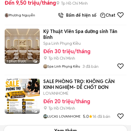
Đến 9,50 triệu/tháng
Tp Hồ Chí Minh
Bấm để hiện số
Chat
Phương Nguyễn
Kỹ Thuật Viên Spa dưỡng sinh Tân
Bình
Spa Linh Phụng Kiều
Đến 30 triệu/tháng
Tp Hồ Chí Minh
1 phút trước
1
3
đã bán
Spa Linh Phụng Kiều
SALE PHÒNG TRỌ: KHÔNG CẦN
KINH NGHIỆM- DỄ CHỐT ĐƠN
LOVANHOME
Đến 20 triệu/tháng
Tp Hồ Chí Minh
1 phút trước
5
5.0
16
đã bán
LUCAS LOVANHOME
Xem thêm