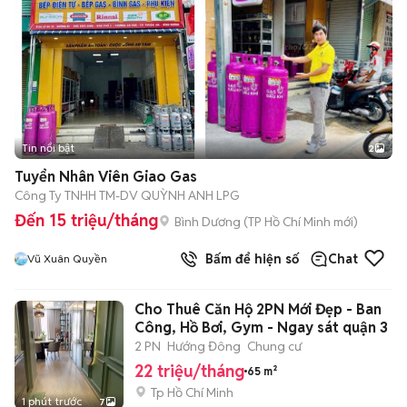
Tin nổi bật
2
Tuyển Nhân Viên Giao Gas
Công Ty TNHH TM-DV QUỲNH ANH LPG
Đến 15 triệu/tháng
Bình Dương
(
TP Hồ Chí Minh
mới)
Bấm để hiện số
Chat
Vũ Xuân Quyền
Cho Thuê Căn Hộ 2PN Mới Đẹp - Ban
Công, Hồ Bơi, Gym - Ngay sát quận 3
2 PN
Hướng Đông
Chung cư
22 triệu/tháng
65 m²
Tp Hồ Chí Minh
1 phút trước
7