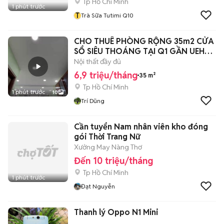
Tp Hồ Chí Minh
1 phút trước
T
Trà Sữa Tutimi Q10
CHO THUÊ PHÒNG RỘNG 35m2 CỬA
SỔ SIÊU THOÁNG TẠI Q1 GẦN UEH
VIỆN ISP
Nội thất đầy đủ
6,9 triệu/tháng
35 m²
Tp Hồ Chí Minh
1 phút trước
10
Trí Dũng
Cần tuyển Nam nhân viên kho đóng
gói Thời Trang Nữ
Xưởng May Nàng Thơ
Đến 10 triệu/tháng
Tp Hồ Chí Minh
1 phút trước
Đạt Nguyễn
Thanh lý Oppo N1 Mini