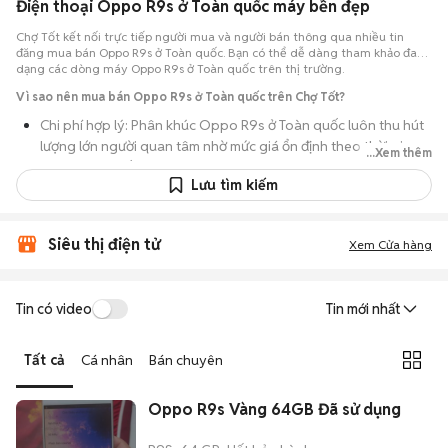
Điện thoại Oppo R9s ở Toàn quốc máy bền đẹp
Chợ Tốt kết nối trực tiếp người mua và người bán thông qua nhiều tin
đăng mua bán Oppo R9s ở Toàn quốc. Bạn có thể dễ dàng tham khảo đa
dạng các dòng máy Oppo R9s ở Toàn quốc trên thị trường.
Vì sao nên mua bán Oppo R9s ở Toàn quốc trên Chợ Tốt?
Chi phí hợp lý: Phân khúc Oppo R9s ở Toàn quốc luôn thu hút
lượng lớn người quan tâm nhờ mức giá ổn định theo thời gian,
...Xem thêm
phù hợp với số đông.
Lưu tìm kiếm
Nguồn cung dồi dào: Hàng loạt bài đăng Oppo R9s ở Toàn
quốc cung cấp cho bạn nhiều lựa chọn về tỷ lệ phần trăm pin,
tình trạng ngoại hình và lịch sử bảo hành.
Siêu thị điện tử
Xem Cửa hàng
Giao dịch thực tế: Việc gặp nhau trực tiếp giúp bạn có thời
gian cầm máy trên tay, test kỹ càng để tránh rủi ro khi mua đồ
Tin có video
Tin mới nhất
điện tử cũ.
Thanh toán nhanh chóng: Khi hai bên đã ưng ý về tình trạng
Tất cả
Cá nhân
Bán chuyên
máy, quá trình thanh toán và bàn giao diễn ra ngay lập tức,
thủ tục đơn giản.
Oppo R9s Vàng 64GB Đã sử dụng