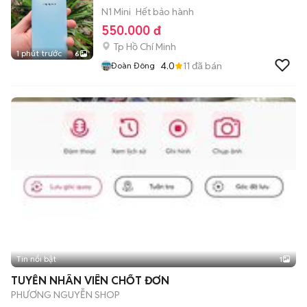
N1 Mini
Hết bảo hành
550.000 đ
Tp Hồ Chí Minh
1 phút trước
6
4.0
11
đã bán
Đoàn Đông
Tin nổi bật
1
TUYỄN NHÂN VIÊN CHỐT ĐƠN
PHƯƠNG NGUYỄN SHOP