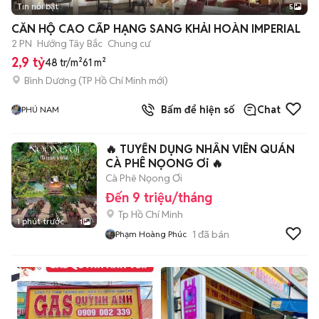
Tin nổi bật
5
CĂN HỘ CAO CẤP HẠNG SANG KHẢI HOÀN IMPERIAL
2 PN
Hướng Tây Bắc
Chung cư
2,9 tỷ
48 tr/m²
61 m²
Bình Dương
(
TP Hồ Chí Minh
mới)
Bấm để hiện số
Chat
PHÚ NAM
🔥 TUYỂN DỤNG NHÂN VIÊN QUÁN
CÀ PHÊ NỌONG Ơi 🔥
Cà Phê Nọong Ơi
Đến 9 triệu/tháng
Tp Hồ Chí Minh
1 phút trước
1
1
đã bán
Phạm Hoàng Phúc