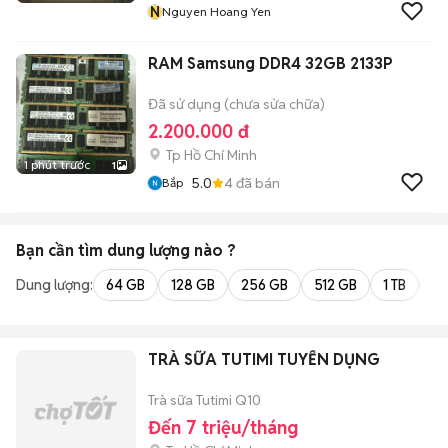
N
Nguyen Hoang Yen
RAM Samsung DDR4 32GB 2133P
Đã sử dụng (chưa sửa chữa)
2.200.000 đ
Tp Hồ Chí Minh
1 phút trước
1
5.0
4
đã bán
Bắp
Bạn cần tìm
dung lượng
nào ?
Dung lượng:
64 GB
128 GB
256 GB
512 GB
1 TB
2 
TRÀ SỮA TUTIMI TUYỂN DỤNG
Trà sữa Tutimi Q10
Đến 7 triệu/tháng