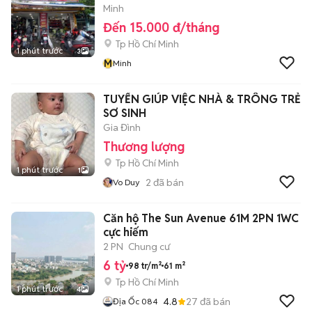
Minh
Đến 15.000 đ/tháng
Tp Hồ Chí Minh
1 phút trước
3
M
Minh
TUYỂN GIÚP VIỆC NHÀ & TRÔNG TRẺ
SƠ SINH
Gia Đình
Thương lượng
Tp Hồ Chí Minh
1 phút trước
1
2
đã bán
Vo Duy
Căn hộ The Sun Avenue 61M 2PN 1WC
cực hiếm
2 PN
Chung cư
6 tỷ
98 tr/m²
61 m²
Tp Hồ Chí Minh
1 phút trước
4
4.8
27
đã bán
Địa Ốc 084