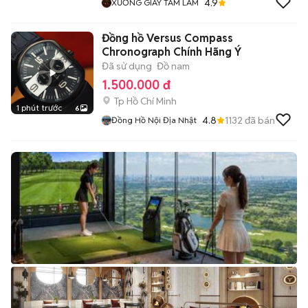
4.9
XƯỞNG GIÀY TAM LÂM
Đồng hồ Versus Compass
Chronograph Chính Hãng Ý
Đã sử dụng
Đồ nam
1.500.000 đ
Tp Hồ Chí Minh
1 phút trước
6
4.8
1132
đã bán
Đồng Hồ Nội Địa Nhật