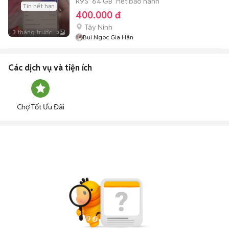
R9S
64 GB
Hết bảo hành
Tin hết hạn
400.000 đ
Tây Ninh
3 tháng trước
3
Bui Ngoc Gia Hân
Các dịch vụ và tiện ích
Chợ Tốt Ưu Đãi