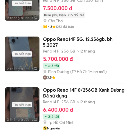
Reno14 F
256 GB
Còn bảo hành
Tin hết hạn
7.500.000 đ
Kèm phụ kiện
Có đổi trả
2 tháng trước
6
Cần Thơ
4.3
1251
đã bán
Oppo Reno14F 5G. 12.256gb. bh
5.2027
Reno14 F
256 GB
>12 tháng
Tin hết hạn
5.700.000 đ
Giá tốt
2 tháng trước
6
Bình Dương
(
TP Hồ Chí Minh
mới)
3.9
Oppo Reno 14F 8/256GB Xanh Dương
Đã sử dụng
Reno14 F
256 GB
>12 tháng
Tin hết hạn
6.400.000 đ
Giá tốt
2 tháng trước
2
Tp Hồ Chí Minh
N
Nguyên