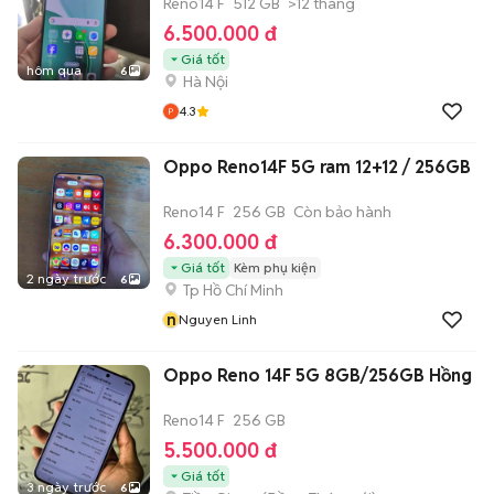
Reno14 F
512 GB
>12 tháng
6.500.000 đ
Giá tốt
hôm qua
6
Hà Nội
4.3
Oppo Reno14F 5G ram 12+12 / 256GB
Reno14 F
256 GB
Còn bảo hành
6.300.000 đ
Giá tốt
Kèm phụ kiện
2 ngày trước
6
Tp Hồ Chí Minh
n
Nguyen Linh
Oppo Reno 14F 5G 8GB/256GB Hồng
Reno14 F
256 GB
5.500.000 đ
Giá tốt
3 ngày trước
6