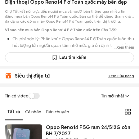
Điện thoại Oppo Reno14 F ở Toàn quốc máy bền đẹp
Chợ Tốt kết nối trực tiếp người mua và người bán thông qua nhiều tin
đăng mua bán Oppo Reno14 F ở Toàn quốc. Bạn có thể dễ dàng tham khảo
đa dạng các dòng máy Oppo Reno14 F ở Toàn quốc trên thị trường.
Vì sao nên mua bán Oppo Reno14 F ở Toàn quốc trên Chợ Tốt?
Chi phí hợp lý: Phân khúc Oppo Reno14 F ở Toàn quốc luôn thu
hút lượng lớn người quan tâm nhờ mức giá ổn định theo thời
...Xem thêm
gian, phù hợp với số đông.
Lưu tìm kiếm
Nguồn cung dồi dào: Hàng loạt bài đăng Oppo Reno14 F ở
Toàn quốc cung cấp cho bạn nhiều lựa chọn về tỷ lệ phần trăm
pin, tình trạng ngoại hình và lịch sử bảo hành.
Siêu thị điện tử
Xem Cửa hàng
Giao dịch thực tế: Việc gặp nhau trực tiếp giúp bạn có thời
gian cầm máy trên tay, test kỹ càng để tránh rủi ro khi mua đồ
Tin có video
Tin mới nhất
điện tử cũ.
Thanh toán nhanh chóng: Khi hai bên đã ưng ý về tình trạng
Tất cả
Cá nhân
Bán chuyên
máy, quá trình thanh toán và bàn giao diễn ra ngay lập tức,
thủ tục đơn giản.
Oppo Reno14 F 5G ram 24/512G còn
BH 7/2027