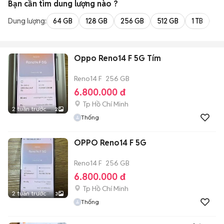
Bạn cần tìm
dung lượng
nào ?
Dung lượng:
64 GB
128 GB
256 GB
512 GB
1 TB
2 
Oppo Reno14 F 5G Tím
Reno14 F
256 GB
6.800.000 đ
Tp Hồ Chí Minh
2 tuần trước
2
Thống
OPPO Reno14 F 5G
Reno14 F
256 GB
6.800.000 đ
Tp Hồ Chí Minh
2 tuần trước
3
Thống