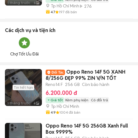
1 tháng trước
5
Tp Hồ Chí Minh
276
4.7
197
đã bán
Các dịch vụ và tiện ích
Chợ Tốt Ưu Đãi
Oppo Reno 14F 5G XANH
8/256G ĐẸP 99% ZIN V/N TỐT
Reno14 F
256 GB
Còn bảo hành
Tin hết hạn
6.200.000 đ
Giá tốt
Kèm phụ kiện
Có đổi trả
1 tháng trước
6
Tp Hồ Chí Minh
4.9
1004
đã bán
Oppo Reno 14F 5G 256GB Xanh Full
Box 9999%