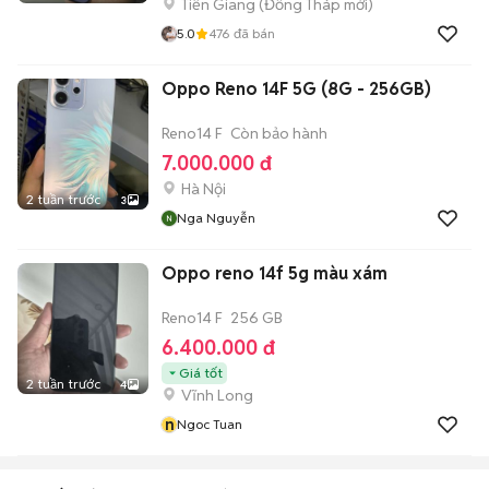
Tiền Giang
(
Đồng Tháp
mới)
5.0
476
đã bán
Oppo Reno 14F 5G (8G - 256GB)
Reno14 F
Còn bảo hành
7.000.000 đ
Hà Nội
2 tuần trước
3
Nga Nguyễn
Oppo reno 14f 5g màu xám
Reno14 F
256 GB
6.400.000 đ
Giá tốt
2 tuần trước
4
Vĩnh Long
n
Ngoc Tuan