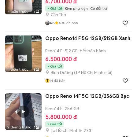
6.700.000 đ
Giá tốt
Kèm phụ kiện
Có đổi trả
4 tuần trước
6
Cần Thơ
4.8
400
đã bán
Oppo Reno14 F 5G 12GB/512GB Xanh
Reno14 F
512 GB
Hết bảo hành
6.500.000 đ
Giá tốt
4 tuần trước
6
Bình Dương
(
TP Hồ Chí Minh
mới)
T
14
đã bán
Oppo Reno 14F 5G 12GB/256GB Bạc
Reno14 F
256 GB
5.800.000 đ
Giá tốt
2 tháng trước
3
Tp Hồ Chí Minh
273