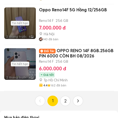
Oppo Reno14F 5G Hồng 12/256GB
Reno14 F
256 GB
Tin hết hạn
7.000.000 đ
Hà Nội
2 tháng trước
5
140
đã bán
OPPO RENO 14F 8GB.256GB
PIN 6000 CÒN BH 08/2026
Reno14 F
256 GB
Tin hết hạn
6.000.000 đ
Giá tốt
2 tháng trước
6
Tp Hồ Chí Minh
4.4
162
đã bán
1
2
Mua bán điện thoại