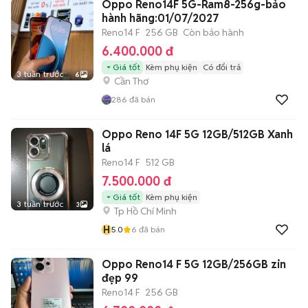
Oppo Reno14F 5G-Ram8-256g-bảo
hành hãng:01/07/2027
Reno14 F
256 GB
Còn bảo hành
6.400.000 đ
Giá tốt
Kèm phụ kiện
Có đổi trả
3 tuần trước
6
Cần Thơ
286
đã bán
Oppo Reno 14F 5G 12GB/512GB Xanh
lá
Reno14 F
512 GB
7.500.000 đ
Giá tốt
Kèm phụ kiện
3 tuần trước
3
Tp Hồ Chí Minh
H
5.0
6
đã bán
Oppo Reno14 F 5G 12GB/256GB zin
đẹp 99
Reno14 F
256 GB