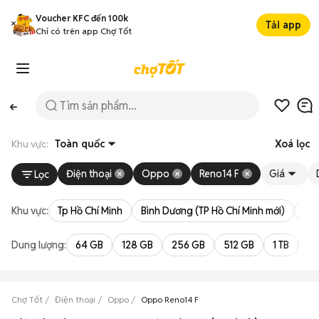
Voucher KFC đến 100k
Tải app
Chỉ có trên app Chợ Tốt
Khu vực:
Toàn quốc
Xoá lọc
Điện thoại
Oppo
Reno14 F
Giá
Lọc
Khu vực:
Tp Hồ Chí Minh
Bình Dương (TP Hồ Chí Minh mới)
Bà 
Dung lượng:
64 GB
128 GB
256 GB
512 GB
1 TB
2 
Chợ Tốt
Điện thoại
Oppo
Oppo Reno14 F