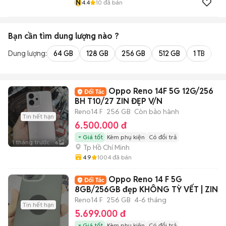
N
4.4
10
đã bán
Bạn cần tìm
dung lượng
nào ?
Dung lượng:
64 GB
128 GB
256 GB
512 GB
1 TB
2 
Oppo Reno 14F 5G 12G/256
BH T10/27 ZIN ĐẸP V/N
Reno14 F
256 GB
Còn bảo hành
Tin hết hạn
6.500.000 đ
Giá tốt
Kèm phụ kiện
Có đổi trả
1 tháng trước
6
Tp Hồ Chí Minh
4.9
1004
đã bán
Oppo Reno 14 F 5G
8GB/256GB đẹp KHÔNG TỲ VẾT | ZIN
Reno14 F
256 GB
4-6 tháng
Tin hết hạn
5.699.000 đ
Giá tốt
Kèm phụ kiện
Có đổi trả