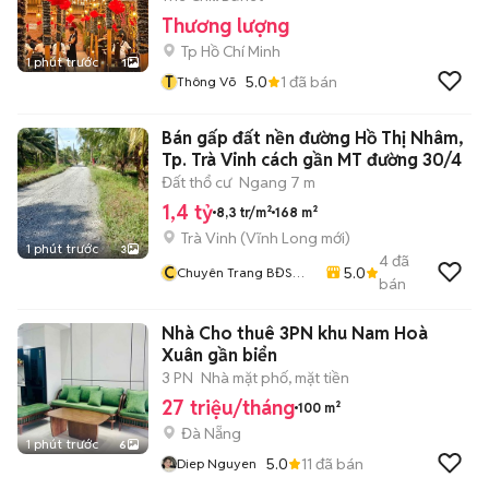
Thương lượng
Tp Hồ Chí Minh
1 phút trước
1
T
5.0
1
đã bán
Thông Võ
Bán gấp đất nền đường Hồ Thị Nhâm,
Tp. Trà Vinh cách gần MT đường 30/4
Đất thổ cư
Ngang 7 m
1,4 tỷ
8,3 tr/m²
168 m²
Trà Vinh
(
Vĩnh Long
mới)
1 phút trước
3
4
đã
C
5.0
Chuyên Trang BĐS
bán
Hằng
Nhà Cho thuê 3PN khu Nam Hoà
Xuân gần biển
3 PN
Nhà mặt phố, mặt tiền
27 triệu/tháng
100 m²
Đà Nẵng
1 phút trước
6
5.0
11
đã bán
Diep Nguyen