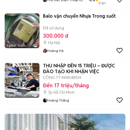
bán
Cao Tận Nơi
Balo vận chuyển Nhựa Trong suốt
Đã sử dụng
300.000 đ
Hà Nội
1 phút trước
1
Hoàng Hà
THU NHẬP ĐẾN 15 TRIỆU – ĐƯỢC
ĐÀO TẠO KHI NHẬN VIỆC
CÔNG TY MARUBISHI
Đến 17 triệu/tháng
Tp Hồ Chí Minh
1 phút trước
4
Hoàng Thắng