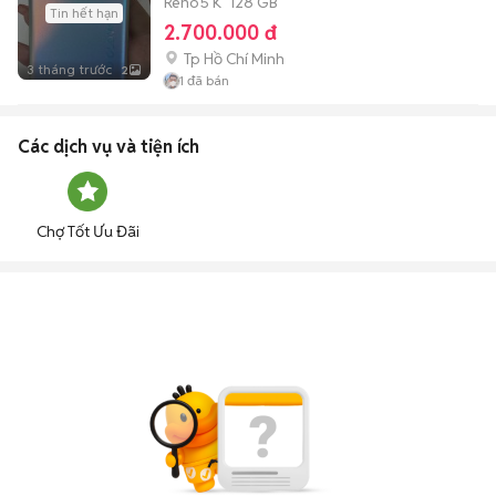
Reno5 K
128 GB
Tin hết hạn
2.700.000 đ
Tp Hồ Chí Minh
3 tháng trước
2
1
đã bán
Các dịch vụ và tiện ích
Chợ Tốt Ưu Đãi