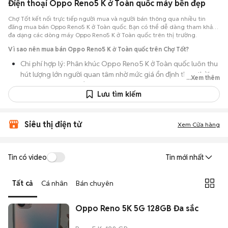
Điện thoại Oppo Reno5 K ở Toàn quốc máy bền đẹp
Chợ Tốt kết nối trực tiếp người mua và người bán thông qua nhiều tin
đăng mua bán Oppo Reno5 K ở Toàn quốc. Bạn có thể dễ dàng tham khảo
đa dạng các dòng máy Oppo Reno5 K ở Toàn quốc trên thị trường.
Vì sao nên mua bán Oppo Reno5 K ở Toàn quốc trên Chợ Tốt?
Chi phí hợp lý: Phân khúc Oppo Reno5 K ở Toàn quốc luôn thu
hút lượng lớn người quan tâm nhờ mức giá ổn định theo thời
...Xem thêm
gian, phù hợp với số đông.
Lưu tìm kiếm
Nguồn cung dồi dào: Hàng loạt bài đăng Oppo Reno5 K ở
Toàn quốc cung cấp cho bạn nhiều lựa chọn về tỷ lệ phần trăm
pin, tình trạng ngoại hình và lịch sử bảo hành.
Siêu thị điện tử
Xem Cửa hàng
Giao dịch thực tế: Việc gặp nhau trực tiếp giúp bạn có thời
gian cầm máy trên tay, test kỹ càng để tránh rủi ro khi mua đồ
Tin có video
Tin mới nhất
điện tử cũ.
Thanh toán nhanh chóng: Khi hai bên đã ưng ý về tình trạng
Tất cả
Cá nhân
Bán chuyên
máy, quá trình thanh toán và bàn giao diễn ra ngay lập tức,
thủ tục đơn giản.
Oppo Reno 5K 5G 128GB Đa sắc