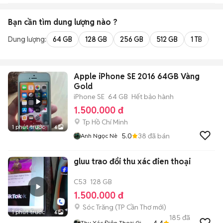
Bạn cần tìm
dung lượng
nào ?
Dung lượng:
64 GB
128 GB
256 GB
512 GB
1 TB
2 
Apple iPhone SE 2016 64GB Vàng
Gold
iPhone SE
64 GB
Hết bảo hành
1.500.000 đ
Tp Hồ Chí Minh
1 phút trước
6
5.0
38
đã bán
Anh Ngọc Nè
gluu trao đổi thu xác đien thoại
C53
128 GB
1.500.000 đ
Sóc Trăng
(
TP Cần Thơ
mới)
1 phút trước
6
185
đã
4.4
Thu Xác Điện Thoại Giá