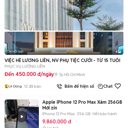
Tin nổi bật
6
+
2
VIỆC HÈ LƯƠNG LIỀN, NV PHỤ TIỆC CƯỚI - TỪ 15 TUỔI
PHỤC VỤ LƯƠNG LIỀN
Đến 450.000 đ/ngày
Tp Hồ Chí Minh
L
12
đã bán
Bấm để hiện số
Chat
Lê Dũng
Apple iPhone 12 Pro Max Xám 256GB
Mới zin
iPhone 12 Pro Max
256 GB
Hết bảo hành
9.860.000 đ