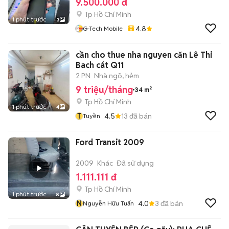
9.500.000 đ
Tp Hồ Chí Minh
1 phút trước
3
4.8
G-Tech Mobile
cần cho thue nha nguyen căn Lê Thi
Bach cát Q11
2 PN
Nhà ngõ, hẻm
9 triệu/tháng
34 m²
Tp Hồ Chí Minh
1 phút trước
4
T
4.5
13
đã bán
Tuyền
Ford Transit 2009
2009
Khác
Đã sử dụng
1.111.111 đ
Tp Hồ Chí Minh
1 phút trước
8
N
4.0
3
đã bán
Nguyễn Hữu Tuấn