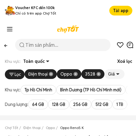
Voucher KFC đến 100k
Tải app
Chỉ có trên app Chợ Tốt
Khu vực:
Toàn quốc
Xoá lọc
Điện thoại
Oppo
3528
Giá
Lọc
Khu vực:
Tp Hồ Chí Minh
Bình Dương (TP Hồ Chí Minh mới)
Bà 
Dung lượng:
64 GB
128 GB
256 GB
512 GB
1 TB
2 
Chợ Tốt
Điện thoại
Oppo
Oppo Reno5 K