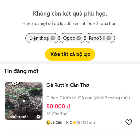
Không còn kết quả phù hợp.
Hãy xóa một số bộ lọc để xem nhiều kết quả hơn.
Điện thoại
Oppo
Reno5 K
Xóa tất cả bộ lọc
Tin đăng mới
Gà Ruttin Cần Thơ
Giống Gà Khác
Gà con (dưới 3 tháng tuổi)
50.000 đ
Cần Thơ
1 phút trước
3
L
5.0
13
đã bán
Lê Diện