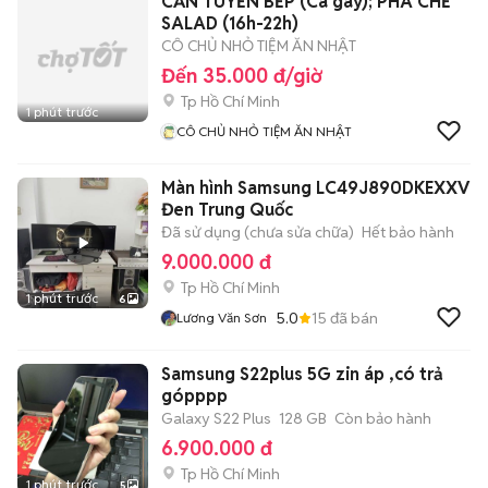
CẦN TUYỂN BẾP (Ca gãy); PHA CHẾ
SALAD (16h-22h)
CÔ CHỦ NHỎ TIỆM ĂN NHẬT
Đến 35.000 đ/giờ
Tp Hồ Chí Minh
1 phút trước
CÔ CHỦ NHỎ TIỆM ĂN NHẬT
Màn hình Samsung LC49J890DKEXXV
Đen Trung Quốc
Đã sử dụng (chưa sửa chữa)
Hết bảo hành
9.000.000 đ
Tp Hồ Chí Minh
1 phút trước
6
5.0
15
đã bán
Lương Văn Sơn
Samsung S22plus 5G zin áp ,có trả
gópppp
Galaxy S22 Plus
128 GB
Còn bảo hành
6.900.000 đ
Tp Hồ Chí Minh
1 phút trước
5