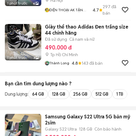
Hà Nội
1 phút trước
6
297
đã
4.7
ĐIỆN THOẠI AK TẬN
bán
TÂM TRÁCH NHIỆM
Giày thể thao Adidas Đen trắng size
44 chính hãng
Đã sử dụng
Cả nam và nữ
490.000 đ
Tp Hồ Chí Minh
1 phút trước
4
4.8
143
đã bán
Thành Long
Bạn cần tìm
dung lượng
nào ?
Dung lượng:
64 GB
128 GB
256 GB
512 GB
1 TB
2 
Samsung Galaxy S22 Ultra 5G bản mỹ
2sim
Galaxy S22 Ultra
128 GB
Còn bảo hành