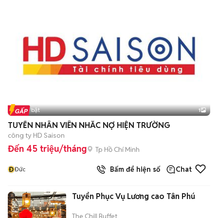
Tin nổi bật
1
TUYỂN NHÂN VIÊN NHẮC NỢ HIỆN TRƯỜNG
công ty HD Saison
Đến 45 triệu/tháng
Tp Hồ Chí Minh
Đ
Bấm để hiện số
Chat
Đức
Tuyển Phục Vụ Lương cao Tân Phú
The Chill Buffet