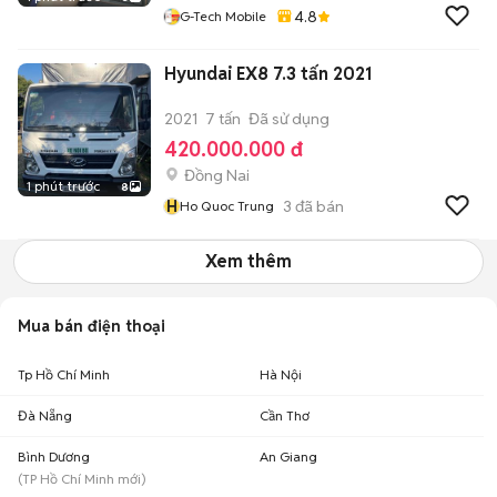
4.8
G-Tech Mobile
Hyundai EX8 7.3 tấn 2021
2021
7 tấn
Đã sử dụng
420.000.000 đ
Đồng Nai
1 phút trước
8
H
3
đã bán
Ho Quoc Trung
Xem thêm
Mua bán điện thoại
Tp Hồ Chí Minh
Hà Nội
Đà Nẵng
Cần Thơ
Bình Dương
An Giang
(
TP Hồ Chí Minh
mới)