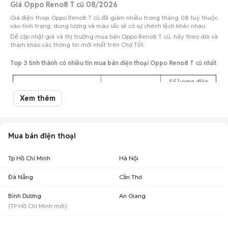
Giá Oppo Reno8 T cũ 08/2026
Giá điện thoại Oppo Reno8 T cũ đã giảm nhiều trong tháng 08 tuỳ thuộc
vào tình trạng, dung lượng và màu sắc sẽ có sự chênh lệch khác nhau.
Để cập nhật giá và thị trường mua bán Oppo Reno8 T cũ, hãy theo dõi và
tham khảo các thông tin mới nhất trên Chợ Tốt.
Top 3 tỉnh thành có nhiều tin mua bán điện thoại Oppo Reno8 T cũ nhất
Số lượng điện
Tỉnh thành
Khoảng giá
thoại
Xem thêm
Oppo Reno8 T cũ Tp Hồ Chí
3,06 triệu - 3,74
55
Minh
triệu
Oppo Reno8 T cũ Bình
3,42 triệu - 4,18
12
Mua bán điện thoại
Dương
triệu
3,42 triệu - 4,18
Oppo Reno8 T cũ Đà Nẵng
11
Tp Hồ Chí Minh
Hà Nội
triệu
Đà Nẵng
Cần Thơ
Giá Oppo Reno8 T cũ theo màu sắc cập nhật 09/08/2026
Bình Dương
An Giang
Oppo Reno8 T màu đen cũ
: 3,63 triệu
(
TP Hồ Chí Minh
mới)
Oppo Reno8 T màu trắng cũ
: 3,4 triệu
Oppo Reno8 T màu vàng cũ
: 4,05 triệu