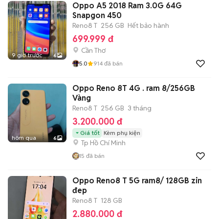
Oppo A5 2018 Ram 3.0G 64G
Snapgon 450
Reno8 T
256 GB
Hết bảo hành
699.999 đ
Cần Thơ
9 giờ trước
6
5.0
914
đã bán
Oppo Reno 8T 4G . ram 8/256GB
Vàng
Reno8 T
256 GB
3 tháng
3.200.000 đ
Giá tốt
Kèm phụ kiện
hôm qua
6
Tp Hồ Chí Minh
15
đã bán
Oppo Reno8 T 5G ram8/ 128GB zin
đep
Reno8 T
128 GB
2.880.000 đ