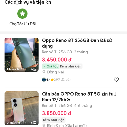
Các dịch vụ và tiện ích
Chợ Tốt Ưu Đãi
Oppo Reno 8T 256GB Đen Đã sử
dụng
Reno8 T
256 GB
2 tháng
3.450.000 đ
Giá tốt
Kèm phụ kiện
1 tuần trước
6
Đồng Nai
4.4
397
đã bán
Cần bán OPPO Reno 8T 5G zin full
Ram 12/256G
Reno8 T
256 GB
4-6 tháng
3.850.000 đ
Kèm phụ kiện
2 tuần trước
6
Bình Định
(
Gia Lai
mới)