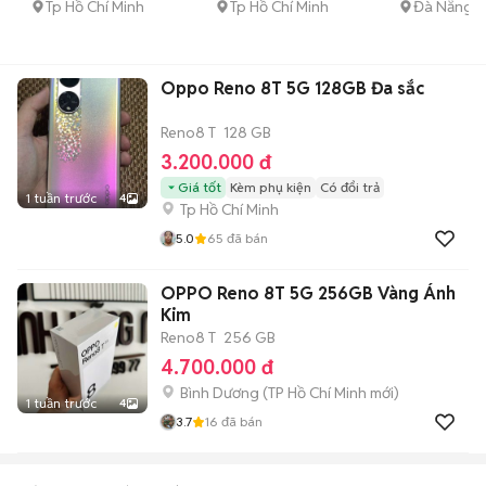
ĐẸP
Tp Hồ Chí Minh
Tp Hồ Chí Minh
Đà Nẵng
Oppo Reno 8T 5G 128GB Đa sắc
Reno8 T
128 GB
3.200.000 đ
Giá tốt
Kèm phụ kiện
Có đổi trả
1 tuần trước
4
Tp Hồ Chí Minh
5.0
65
đã bán
OPPO Reno 8T 5G 256GB Vàng Ánh
Kim
Reno8 T
256 GB
4.700.000 đ
Bình Dương
(
TP Hồ Chí Minh
mới)
1 tuần trước
4
3.7
16
đã bán