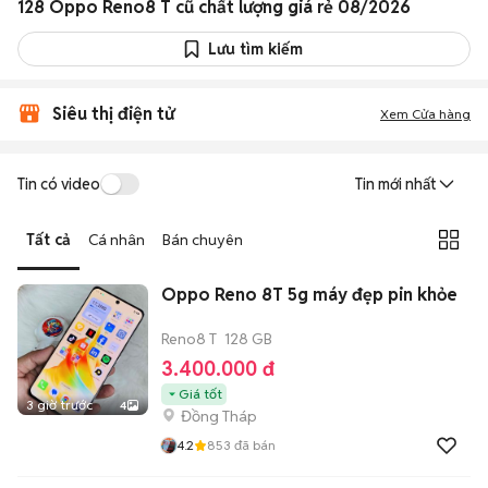
128 Oppo Reno8 T cũ chất lượng giá rẻ 08/2026
Lưu tìm kiếm
Siêu thị điện tử
Xem Cửa hàng
Tin có video
Tin mới nhất
Tất cả
Cá nhân
Bán chuyên
Oppo Reno 8T 5g máy đẹp pin khỏe
Reno8 T
128 GB
3.400.000 đ
Giá tốt
3 giờ trước
4
Đồng Tháp
4.2
853
đã bán