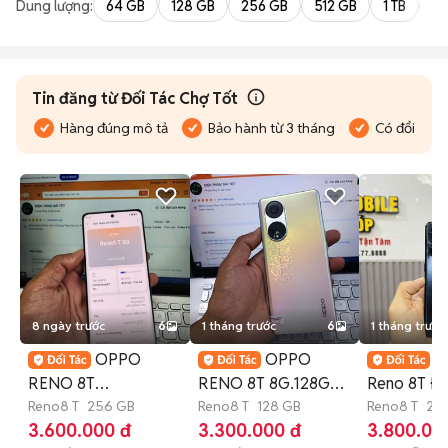
Dung lượng:
64 GB
128 GB
256 GB
512 GB
1 TB
2 
Tin đăng từ Đối Tác Chợ Tốt
Hàng đúng mô tả
Bảo hành từ 3 tháng
Có đổi trả
8 ngày trước
6
1 tháng trước
6
1 tháng trước
OPPO
OPPO
O
RENO 8T
RENO 8T 8G.128GB
Reno 8T Đ
8GB.256GB SNAP
Reno8 T
256 GB
PIN 4800 SNAP 695
Reno8 T
128 GB
Reno8 T
25
tháng
3.600.000 đ
3.300.000 đ
3.800.00
695G PIN 4800 ZIN
5G ZIN ĐẸP