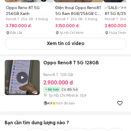
Oppo Reno 8T 5G
Điện thoại Oppo Reno8T
✅SALE✅⭐️⭐️O
256GB Xanh
5G Ram 8GB/256GB CÓ
8T 5G 8/256
Reno8 T 256 GB 3 tháng
NFC
Reno8 T 256 GB 3 tháng
Sắc⭐️⭐️
Reno8 T 256 G
3.780.000 đ
3.150.000 đ
2.800.000 đ
Đắk Lắk
Tp Hồ Chí Minh
Thừa Thiên H
Xem tin có video
Oppo Reno8 T 5G 128GB
Reno8 T
128 GB
2.900.000 đ
Rẻ hơn
Có đổi trả
1 tuần trước
4
Tp Hồ Chí Minh
159
4.9
1169
đã bán
Bạn cần tìm
dung lượng
nào ?