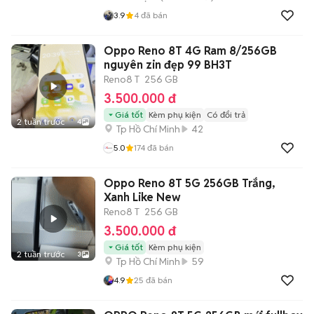
3.9
4
đã bán
Oppo Reno 8T 4G Ram 8/256GB
nguyên zin đẹp 99 BH3T
Reno8 T
256 GB
3.500.000 đ
Giá tốt
Kèm phụ kiện
Có đổi trả
2 tuần trước
4
Tp Hồ Chí Minh
42
5.0
174
đã bán
Oppo Reno 8T 5G 256GB Trắng,
Xanh Like New
Reno8 T
256 GB
3.500.000 đ
Giá tốt
Kèm phụ kiện
2 tuần trước
3
Tp Hồ Chí Minh
59
4.9
25
đã bán