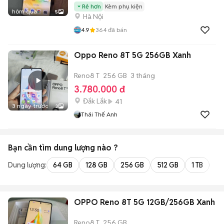
Rẻ hơn
Kèm phụ kiện
hôm qua
5
Hà Nội
4.9
364
đã bán
Oppo Reno 8T 5G 256GB Xanh
Reno8 T
256 GB
3 tháng
3.780.000 đ
Đắk Lắk
41
3 ngày trước
3
Thái Thế Anh
Bạn cần tìm
dung lượng
nào ?
Dung lượng:
64 GB
128 GB
256 GB
512 GB
1 TB
2 
OPPO Reno 8T 5G 12GB/256GB Xanh
Reno8 T
256 GB