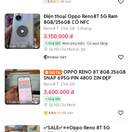
5.0
21
đã bán
Điện thoại Oppo Reno8T 5G Ram
8GB/256GB CÓ NFC
Reno8 T
256 GB
3 tháng
3.150.000 đ
Giá tốt
Kèm phụ kiện
Có quà tặng
1 tuần trước
5
Tp Hồ Chí Minh
38
Mobile Việt
OPPO RENO 8T 8GB.256GB
SNAP 695G PIN 4800 ZIN ĐẸP
Reno8 T
256 GB
3.600.000 đ
Giá tốt
1 tuần trước
6
Tp Hồ Chí Minh
4.4
161
đã bán
✅SALE✅⭐️⭐️Oppo Reno 8T 5G