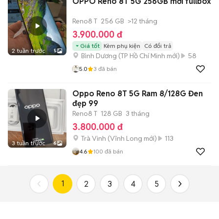
OPPO Reno 8T 5G 256GB mới fullbox
Reno8 T
256 GB
>12 tháng
3.900.000 đ
Giá tốt
Kèm phụ kiện
Có đổi trả
2 tuần trước
5
Bình Dương
(
TP Hồ Chí Minh
mới)
58
5.0
3
đã bán
Oppo Reno 8T 5G Ram 8/128G Đen
đẹp 99
Reno8 T
128 GB
3 tháng
3.800.000 đ
Trà Vinh
(
Vĩnh Long
mới)
113
3 tuần trước
6
4.6
100
đã bán
1
2
3
4
5