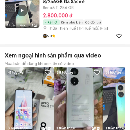
8/256GB Đa Sắc⭐️⭐️
Reno8 T
256 GB
2.800.000 đ
Rẻ hơn
Kèm phụ kiện
Có đổi trả
1 tuần trước
5
Thừa Thiên Huế
(
TP Huế
mới)
51
5.0
Xem ngoại hình sản phẩm qua video
Mua bán dễ dàng khi xem tin có video
41
lượt xem
38
lượt xem
51
lượt xem
3 ngày trước
3
1
1 tuần trước
5
1
1 tuần trước