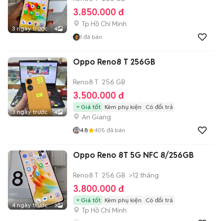
3.850.000 đ
Tp Hồ Chí Minh
3 ngày trước
4
1
đã bán
Oppo Reno8 T 256GB
Reno8 T
256 GB
3.500.000 đ
Giá tốt
Kèm phụ kiện
Có đổi trả
3 ngày trước
4
An Giang
4.8
405
đã bán
Oppo Reno 8T 5G NFC 8/256GB
Reno8 T
256 GB
>12 tháng
3.800.000 đ
Giá tốt
Kèm phụ kiện
Có đổi trả
4 ngày trước
3
Tp Hồ Chí Minh