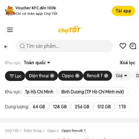
Voucher KFC đến 100k
Tải app
Chỉ có trên app Chợ Tốt
Khu vực:
Toàn quốc
Xoá lọc
Điện thoại
Oppo
Reno8 T
Giá
D
Lọc
Khu vực:
Tp Hồ Chí Minh
Bình Dương (TP Hồ Chí Minh mới)
Bà 
Dung lượng:
64 GB
128 GB
256 GB
512 GB
1 TB
2 
Chợ Tốt
Điện thoại
Oppo
Oppo Reno8 T