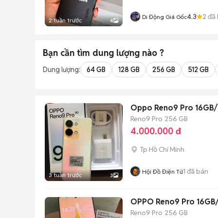
4.3
2
đã 
Di Động Giá Gốc
2 tuần trước
4
Bạn cần tìm
dung lượng
nào ?
Dung lượng:
64 GB
128 GB
256 GB
512 GB
Oppo Reno9 Pro 16GB/
Reno9 Pro
256 GB
4.000.000 đ
Tp Hồ Chí Minh
1
đã bán
Hội Đồ Điện Tử
3 tuần trước
3
OPPO Reno9 Pro 16GB/
Reno9 Pro
256 GB