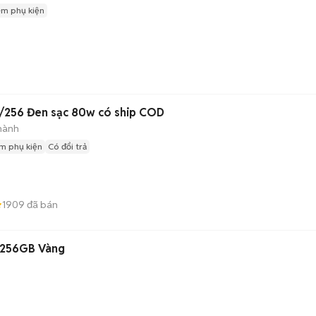
èm phụ kiện
/256 Đen sạc 80w có ship COD
hành
m phụ kiện
Có đổi trả
1909
đã bán
/256GB Vàng