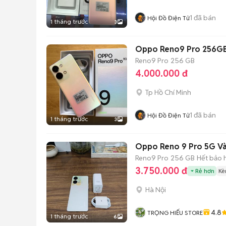
1
đã bán
Hội Đồ Điện Tử
1 tháng trước
3
Oppo Reno9 Pro 256GB
Reno9 Pro
256 GB
4.000.000 đ
Tp Hồ Chí Minh
1
đã bán
Hội Đồ Điện Tử
1 tháng trước
3
Oppo Reno 9 Pro 5G Và
Reno9 Pro
256 GB
Hết bảo 
3.750.000 đ
Rẻ hơn
Kè
Hà Nội
4.8
TRỌNG HIẾU STORE
1 tháng trước
6