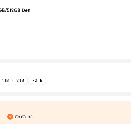
GB/512GB Đen
1 TB
2 TB
> 2 TB
Có đổi trả