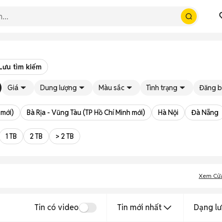
Lưu tìm kiếm
Giá
Dung lượng
Màu sắc
Tình trạng
Đăng b
 mới)
Bà Rịa - Vũng Tàu (TP Hồ Chí Minh mới)
Hà Nội
Đà Nẵng
1 TB
2 TB
> 2 TB
Xem Cử
Tin có video
Tin mới nhất
Dạng lư