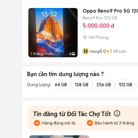
Oppo Reno9 Pro 5G 12
Reno9 Pro
512 GB
5.000.000 đ
Hải Phòng
H
5.0
3
đã bán
Hùng
1 tháng trước
6
Bạn cần tìm
dung lượng
nào ?
Dung lượng:
64 GB
128 GB
256 GB
512 GB
Tin đăng từ Đối Tác Chợ Tốt
Hàng đúng mô tả
Bảo hành từ 3 tháng