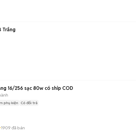
 Trắng
ng 16/256 sạc 80w có ship COD
hành
m phụ kiện
Có đổi trả
1909
đã bán