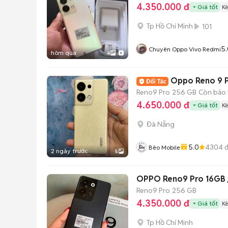
4.350.000 đ
Giá tốt
K
Tp Hồ Chí Minh
101
5.
Chuyên Oppo Vivo Redmi
hôm qua
4
Oppo Reno 9 P
Reno9 Pro
256 GB
Còn bảo
4.650.000 đ
Giá tốt
K
Đà Nẵng
5.0
4304
đ
Bèo Mobile
2 ngày trước
5
OPPO Reno9 Pro 16GB /
Reno9 Pro
256 GB
4.350.000 đ
Giá tốt
K
Tp Hồ Chí Minh