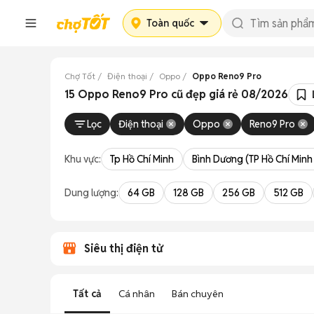
Toàn quốc
Chợ Tốt
Điện thoại
Oppo
Oppo Reno9 Pro
15 Oppo Reno9 Pro cũ đẹp giá rẻ 08/2026
Lọc
Điện thoại
Oppo
Reno9 Pro
Khu vực:
Tp Hồ Chí Minh
Bình Dương (TP Hồ Chí Minh
Dung lượng:
64 GB
128 GB
256 GB
512 GB
Siêu thị điện tử
Tất cả
Cá nhân
Bán chuyên