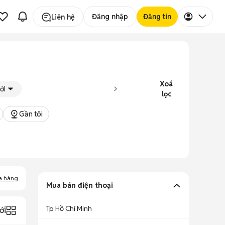
Đăng nhập
Đăng tin
Liên hệ
Xoá
ởi
lọc
Gần tôi
a hàng
Mua bán điện thoại
Tp Hồ Chí Minh
ới