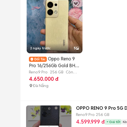
2 ngày trước
5
Oppo Reno 9
Pro 16/256Gb Gold BH
6th có góp
Reno9 Pro
256 GB
Còn
bảo hành
4.650.000 đ
Đà Nẵng
OPPO RENO 9 Pro 5G D
Reno9 Pro
256 GB
4.599.999 đ
Giá tốt
Kè