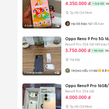
4.350.000 đ
Giá tốt
K
Tp Hồ Chí Minh
1
đã bán
Hội Đồ Điện Tử
4 tuần trước
3
Oppo Reno 9 Pro 5G 16
Reno9 Pro
256 GB
Hết bảo 
3.750.000 đ
Rẻ hơn
Kè
Hà Nội
4.8
TRỌNG HIẾU STORE
1 tháng trước
6
Oppo Reno9 Pro 16GB
Reno9 Pro
256 GB
4.000.000 đ
Tp Hồ Chí Minh