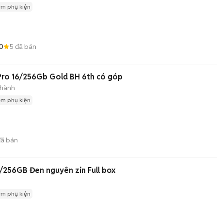
èm phụ kiện
0
5
đã bán
ro 16/256Gb Gold BH 6th có góp
 hành
èm phụ kiện
ã bán
256GB Đen nguyên zin Full box
èm phụ kiện