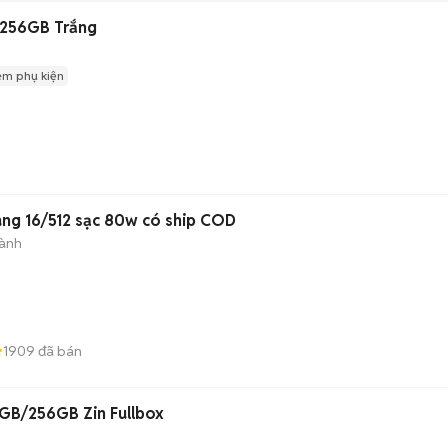
256GB Trắng
èm phụ kiện
ng 16/512 sạc 80w có ship COD
hành
1909
đã bán
GB/256GB Zin Fullbox