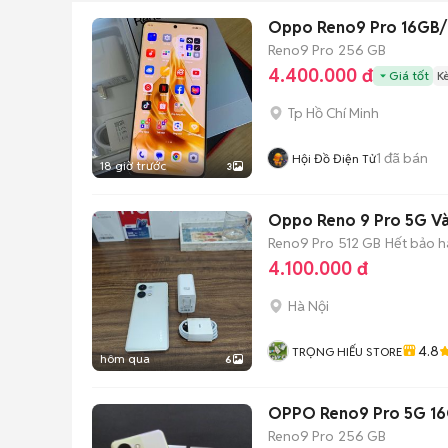
Oppo Reno9 Pro 16GB/
Reno9 Pro
256 GB
4.400.000 đ
Giá tốt
K
Tp Hồ Chí Minh
1
đã bán
Hội Đồ Điện Tử
18 giờ trước
3
Oppo Reno 9 Pro 5G Và
Reno9 Pro
512 GB
Hết bảo 
4.100.000 đ
Hà Nội
4.8
TRỌNG HIẾU STORE
hôm qua
6
OPPO Reno9 Pro 5G 16
Reno9 Pro
256 GB