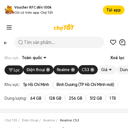
Voucher KFC đến 100k
Tải app
Chỉ có trên app Chợ Tốt
Khu vực:
Toàn quốc
Xoá lọc
Điện thoại
Realme
C53
Giá
Dun
Lọc
Khu vực:
Tp Hồ Chí Minh
Bình Dương (TP Hồ Chí Minh mới)
Bà 
Dung lượng:
64 GB
128 GB
256 GB
512 GB
1 TB
2 
Chợ Tốt
Điện thoại
Realme
Realme C53