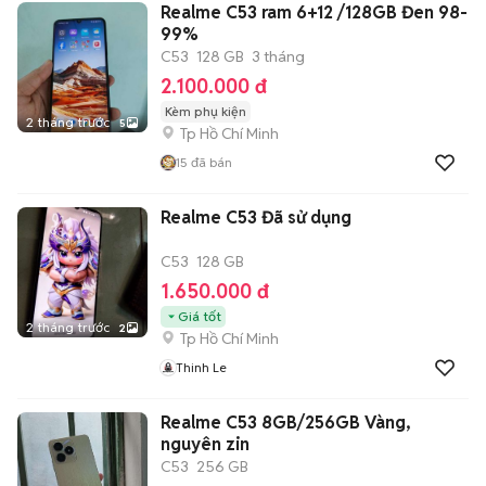
Realme C53 ram 6+12 /128GB Đen 98-
99%
C53
128 GB
3 tháng
2.100.000 đ
Kèm phụ kiện
2 tháng trước
5
Tp Hồ Chí Minh
15
đã bán
Realme C53 Đã sử dụng
C53
128 GB
1.650.000 đ
Giá tốt
2 tháng trước
2
Tp Hồ Chí Minh
Thinh Le
Realme C53 8GB/256GB Vàng,
nguyên zin
C53
256 GB