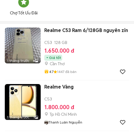
Chợ Tốt Ưu Đãi
Realme C53 Ram 6/128GB nguyên zin
C53
128 GB
1.650.000 đ
Giá tốt
1 tháng trước
4
Cần Thơ
4.7
1447
đã bán
Realme Vàng
C53
1.800.000 đ
Tp Hồ Chí Minh
1 tháng trước
1
Thanh Luân Nguyễn