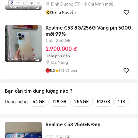
Bình Dương
(
TP Hồ Chí Minh
mới)
1 tuần trước
1
k
Khang Nguyễn
Realme C53 8G/256G Vàng pin 5000,
mới 99%
C53
256 GB
2.900.000 đ
Kèm phụ kiện
2 tuần trước
3
Đà Nẵng
5.0
142
đã bán
Bạn cần tìm
dung lượng
nào ?
Dung lượng:
64 GB
128 GB
256 GB
512 GB
1 TB
2 
Realme C53 256GB Đen
C53
256 GB