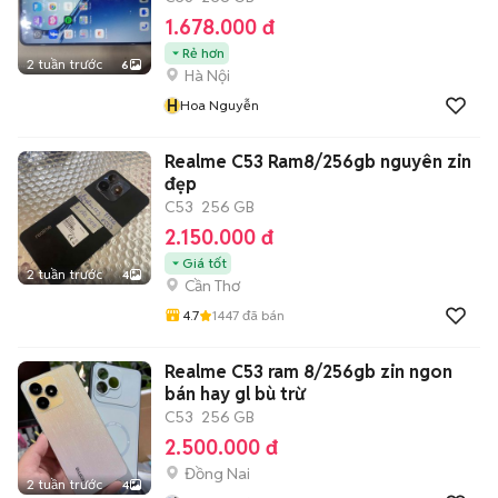
1.678.000 đ
Rẻ hơn
2 tuần trước
6
Hà Nội
H
Hoa Nguyễn
Realme C53 Ram8/256gb nguyên zin
đẹp
C53
256 GB
2.150.000 đ
Giá tốt
2 tuần trước
4
Cần Thơ
4.7
1447
đã bán
Realme C53 ram 8/256gb zin ngon
bán hay gl bù trừ
C53
256 GB
2.500.000 đ
Đồng Nai
2 tuần trước
4