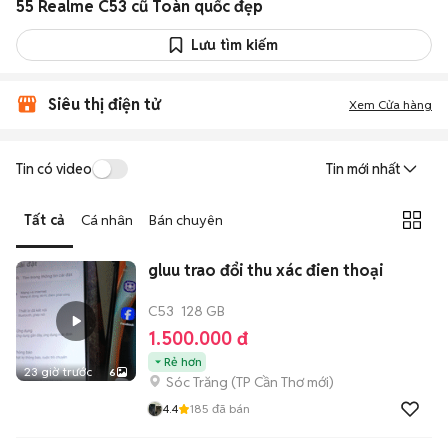
55 Realme C53 cũ Toàn quốc đẹp
Lưu tìm kiếm
Siêu thị điện tử
Xem Cửa hàng
Tin có video
Tin mới nhất
Tất cả
Cá nhân
Bán chuyên
gluu trao đổi thu xác đien thoại
C53
128 GB
1.500.000 đ
Rẻ hơn
23 giờ trước
6
Sóc Trăng
(
TP Cần Thơ
mới)
4.4
185
đã bán