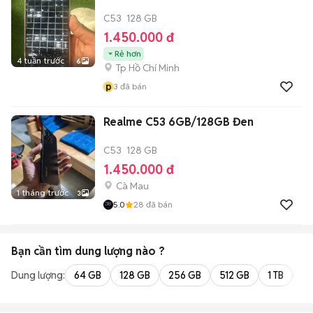
C53
128 GB
1.450.000 đ
Rẻ hơn
4 tuần trước
6
Tp Hồ Chí Minh
p
3
đã bán
Realme C53 6GB/128GB Đen
C53
128 GB
1.450.000 đ
Cà Mau
1 tháng trước
3
5.0
28
đã bán
Bạn cần tìm
dung lượng
nào ?
Dung lượng:
64 GB
128 GB
256 GB
512 GB
1 TB
2 