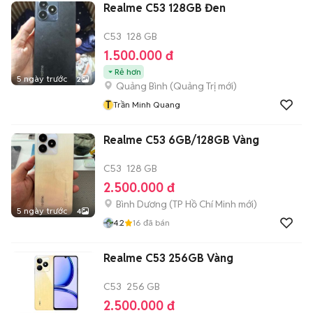
Realme C53 128GB Đen
C53
128 GB
1.500.000 đ
Rẻ hơn
5 ngày trước
2
Quảng Bình
(
Quảng Trị
mới)
T
Trần Minh Quang
Realme C53 6GB/128GB Vàng
C53
128 GB
2.500.000 đ
Bình Dương
(
TP Hồ Chí Minh
mới)
5 ngày trước
4
4.2
16
đã bán
Realme C53 256GB Vàng
C53
256 GB
2.500.000 đ