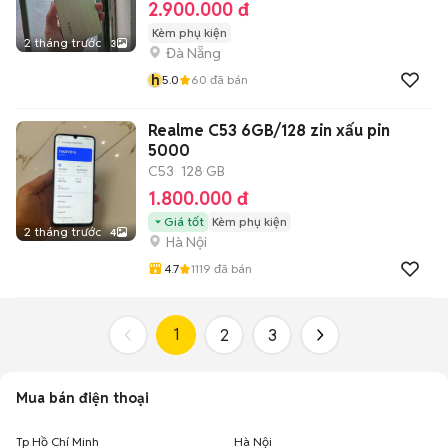
2.900.000 đ
Kèm phụ kiện
2 tháng trước
3
Đà Nẵng
h
5.0
60
đã bán
Realme C53 6GB/128 zin xấu pin
5000
C53
128 GB
1.800.000 đ
Giá tốt
Kèm phụ kiện
2 tháng trước
4
Hà Nội
4.7
1119
đã bán
1
2
3
Mua bán điện thoại
Tp Hồ Chí Minh
Hà Nội