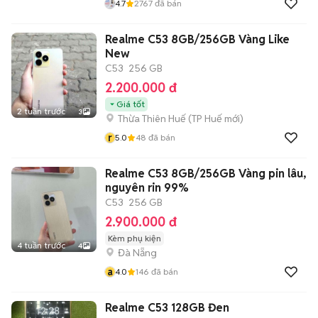
4.7
2767
đã bán
Realme C53 8GB/256GB Vàng Like
New
C53
256 GB
2.200.000 đ
Giá tốt
2 tuần trước
3
Thừa Thiên Huế
(
TP Huế
mới)
r
5.0
48
đã bán
Realme C53 8GB/256GB Vàng pin lâu,
nguyên rin 99%
C53
256 GB
2.900.000 đ
Kèm phụ kiện
4 tuần trước
4
Đà Nẵng
a
4.0
146
đã bán
Realme C53 128GB Đen