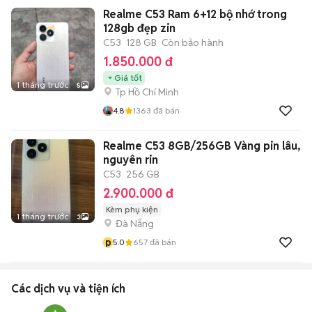
Realme C53 Ram 6+12 bộ nhớ trong
128gb đẹp zin
C53
128 GB
Còn bảo hành
1.850.000 đ
Giá tốt
1 tháng trước
5
Tp Hồ Chí Minh
4.8
1363
đã bán
Realme C53 8GB/256GB Vàng pin lâu,
nguyên rin
C53
256 GB
2.900.000 đ
Kèm phụ kiện
1 tháng trước
3
Đà Nẵng
p
5.0
657
đã bán
Các dịch vụ và tiện ích