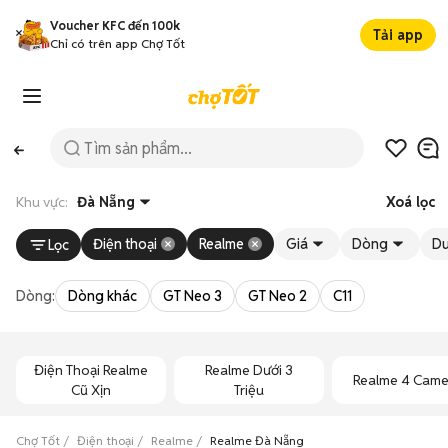
Voucher KFC đến 100k
Tải app
Chỉ có trên app Chợ Tốt
Khu vực:
Đà Nẵng
Xoá lọc
Điện thoại
Realme
Giá
Dòng
Du
Lọc
Dòng:
Dòng khác
GT Neo 3
GT Neo 2
C11
Điện Thoại Realme
Realme Dưới 3
Realme 4 Came
Cũ Xịn
Triệu
Chợ Tốt
Điện thoại
Realme
Realme Đà Nẵng