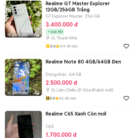
Realme GT Master Explorer
12GB/256GB Trắng
GT Explorer Master
256 GB
3.400.000 đ
Giá tốt
15 giờ trước
5
Q. Thanh Khê
5.0
619
đã bán
Realme Note 80 4GB/64GB Đen
Dòng khác
64 GB
2.500.000 đ
Q. Liên Chiểu
(
P. Hòa Khánh
mới)
21 giờ trước
4
H
5.0
86
đã bán
Realme C65 Xanh Còn mới
C65
1.700.000 đ