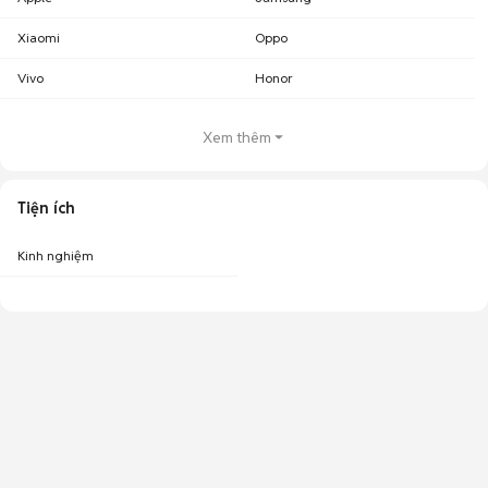
nhiều khoảng giá giúp người dùng dễ dàng tìm kiếm và so sánh giá cả.
Xiaomi
Oppo
Top 5 khoảng giá có nhiều tin mua bán điện thoại Realme nhất ở Đà
Nẵng
Vivo
Honor
Điện thoại Realme giá dưới 2 triệu Đà Nẵng
: 70 sản phẩm
Điện thoại Realme giá 3 - 5 triệu Đà Nẵng
: 42 sản phẩm
Xem thêm
Điện thoại Realme giá 2 - 3 triệu Đà Nẵng
: 34 sản phẩm
Điện thoại Realme giá 5 - 7 triệu Đà Nẵng
: 13 sản phẩm
Điện thoại Realme giá 7 - 10 triệu Đà Nẵng
: 11 sản phẩm
Tiện ích
Chợ Tốt - Nơi mua bán điện thoại Realme cũ Đà Nẵng giá tốt nhất!
Kinh nghiệm