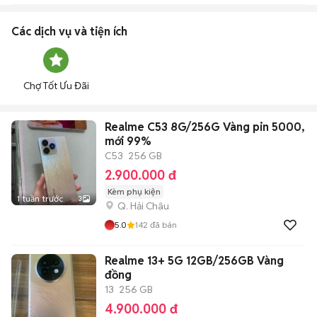
Các dịch vụ và tiện ích
Chợ Tốt Ưu Đãi
Realme C53 8G/256G Vàng pin 5000,
mới 99%
C53
256 GB
2.900.000 đ
Kèm phụ kiện
1 tuần trước
3
Q. Hải Châu
5.0
142
đã bán
Realme 13+ 5G 12GB/256GB Vàng
đồng
13
256 GB
4.900.000 đ