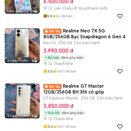
6.500.000 đ
Q. Liên Chiểu
(
P. Hòa Khánh
mới)
hôm qua
4
H
5.0
86
đã bán
Realme Neo 7X 5G
8GB/256GB Bạc Snapdragon 6 Gen 4
Neo7x
256 GB
Còn bảo hành
3.990.000 đ
Rẻ hơn
Kèm phụ kiện
3 ngày trước
6
Q. Thanh Khê
5.0
4307
đã bán
Realme GT Master
12GB/256GB BH 3th có góp
GT Explorer Master
256 GB
Còn bảo hành
3.850.000 đ
Giá tốt
Kèm phụ kiện
3 ngày trước
5
Q. Thanh Khê
5.0
4307
đã bán