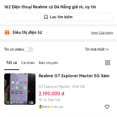
162 Điện thoại Realme cũ Đà Nẵng giá rẻ, uy tín
Lưu tìm kiếm
Siêu thị điện tử
Xem Cửa hàng
Tin có video
Tin mới nhất
Tất cả
Cá nhân
Bán chuyên
Realme GT Explorer Master 5G Xám
GT Explorer Master
256 GB
2.190.000 đ
Q. Sơn Trà
12 giờ trước
2
T
5.0
14
đã bán