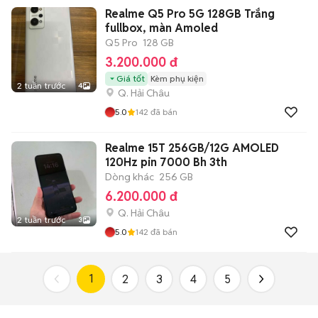
Realme Q5 Pro 5G 128GB Trắng
fullbox, màn Amoled
Q5 Pro
128 GB
3.200.000 đ
Giá tốt
Kèm phụ kiện
2 tuần trước
4
Q. Hải Châu
5.0
142
đã bán
Realme 15T 256GB/12G AMOLED
120Hz pin 7000 Bh 3th
Dòng khác
256 GB
6.200.000 đ
Q. Hải Châu
2 tuần trước
3
5.0
142
đã bán
1
2
3
4
5