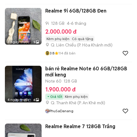
Realme 9i 6GB/128GB Đen
9i
128 GB
4-6 tháng
2.000.000 đ
Kèm phụ kiện
Có quà tặng
3 ngày trước
5
Q. Liên Chiểu
(
P. Hòa Khánh
mới)
B
3.8
114
đã bán
bán rẻ Realme Note 60 6GB/128GB
mới keng
Note 60
128 GB
1.900.000 đ
Giá tốt
Kèm phụ kiện
4 ngày trước
6
Q. Thanh Khê
(
P. An Khê
mới)
PhuSaDanang
Realme Realme 7 128GB Trắng