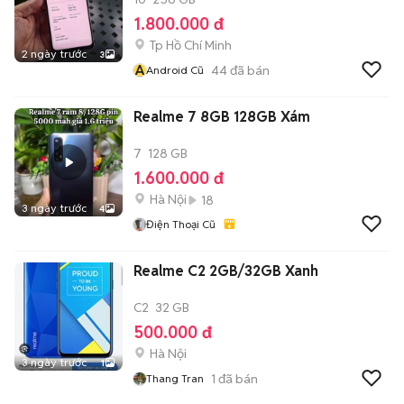
1.800.000 đ
Tp Hồ Chí Minh
2 ngày trước
3
A
44
đã bán
Android Cũ
Realme 7 8GB 128GB Xám
7
128 GB
1.600.000 đ
Hà Nội
18
3 ngày trước
4
Điện Thoại Cũ
Realme C2 2GB/32GB Xanh
C2
32 GB
500.000 đ
Hà Nội
3 ngày trước
1
1
đã bán
Thang Tran