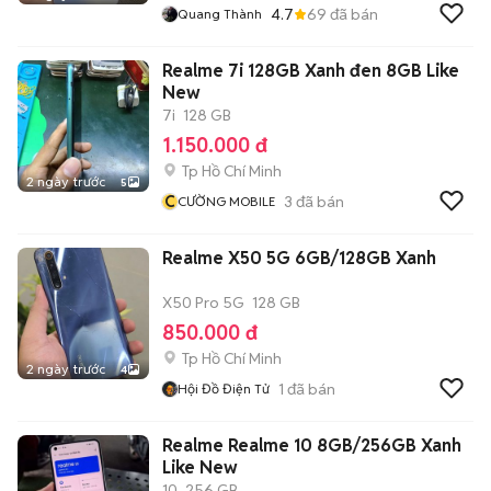
4.7
69
đã bán
Quang Thành
Realme 7i 128GB Xanh đen 8GB Like
New
7i
128 GB
1.150.000 đ
Tp Hồ Chí Minh
2 ngày trước
5
C
3
đã bán
CƯỜNG MOBILE
Realme X50 5G 6GB/128GB Xanh
X50 Pro 5G
128 GB
850.000 đ
Tp Hồ Chí Minh
2 ngày trước
4
1
đã bán
Hội Đồ Điện Tử
Realme Realme 10 8GB/256GB Xanh
Like New
10
256 GB