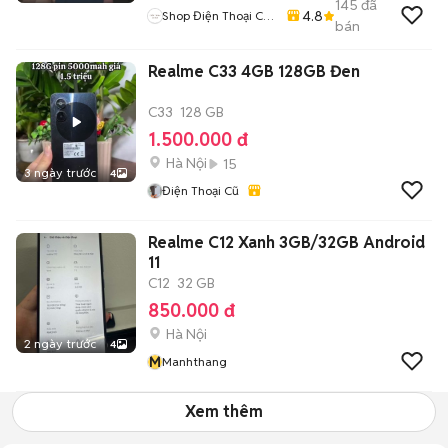
145
đã
4.8
Shop Điện Thoại Cũ
bán
Zin
Realme C33 4GB 128GB Đen
C33
128 GB
1.500.000 đ
Hà Nội
15
3 ngày trước
4
Điện Thoại Cũ
Realme C12 Xanh 3GB/32GB Android
11
C12
32 GB
850.000 đ
Hà Nội
2 ngày trước
4
M
Manhthang
Xem thêm