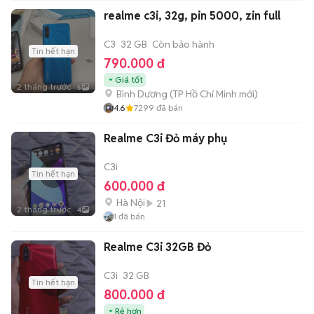
realme c3i, 32g, pin 5000, zin full
C3
32 GB
Còn bảo hành
Tin hết hạn
790.000 đ
Giá tốt
2 tháng trước
5
Bình Dương
(
TP Hồ Chí Minh
mới)
4.6
7299
đã bán
Realme C3i Đỏ máy phụ
C3i
Tin hết hạn
600.000 đ
Hà Nội
21
2 tháng trước
4
1
đã bán
Realme C3i 32GB Đỏ
C3i
32 GB
Tin hết hạn
800.000 đ
Rẻ hơn