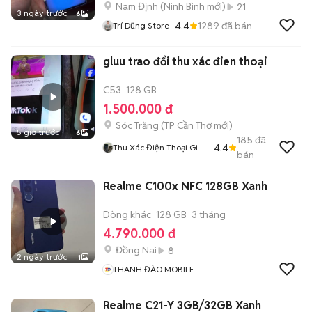
Nam Định
(
Ninh Bình
mới)
21
3 ngày trước
6
4.4
1289
đã bán
Trí Dũng Store
gluu trao đổi thu xác đien thoại
C53
128 GB
1.500.000 đ
Sóc Trăng
(
TP Cần Thơ
mới)
5 giờ trước
6
185
đã
4.4
Thu Xác Điện Thoại Giá
bán
Cao Tận Nơi
Realme C100x NFC 128GB Xanh
Dòng khác
128 GB
3 tháng
4.790.000 đ
Đồng Nai
8
2 ngày trước
1
THANH ĐÀO MOBILE
Realme C21-Y 3GB/32GB Xanh