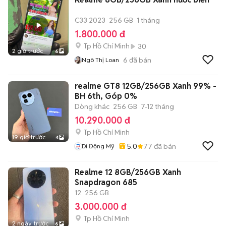
C33 2023
256 GB
1 tháng
1.800.000 đ
Tp Hồ Chí Minh
30
2 giờ trước
6
6
đã bán
Ngô Thị Loan
realme GT8 12GB/256GB Xanh 99% -
BH 6th, Góp 0%
Dòng khác
256 GB
7-12 tháng
10.290.000 đ
Tp Hồ Chí Minh
19 giờ trước
4
5.0
77
đã bán
Di Động Mỹ
Realme 12 8GB/256GB Xanh
Snapdragon 685
12
256 GB
3.000.000 đ
Tp Hồ Chí Minh
2 ngày trước
6