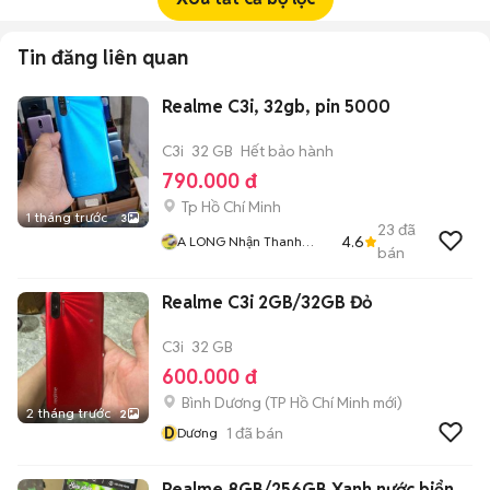
Tin đăng liên quan
Realme C3i, 32gb, pin 5000
C3i
32 GB
Hết bảo hành
790.000 đ
Tp Hồ Chí Minh
1 tháng trước
3
23
đã
4.6
A LONG Nhận Thanh
bán
Toán THẺ TÍN DỤNG
Realme C3i 2GB/32GB Đỏ
C3i
32 GB
600.000 đ
Bình Dương
(
TP Hồ Chí Minh
mới)
2 tháng trước
2
D
1
đã bán
Dương
Realme 8GB/256GB Xanh nước biển