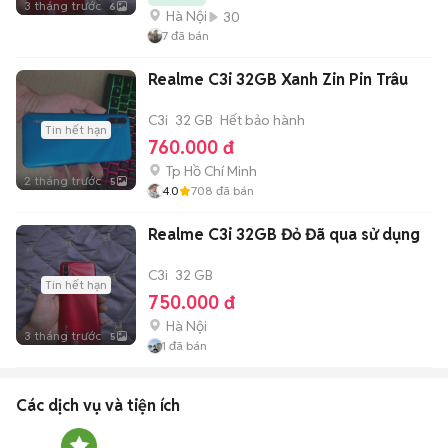
3 tháng trước
6
Hà Nội
30
7
đã bán
Realme C3i 32GB Xanh Zin Pin Trâu
C3i
32 GB
Hết bảo hành
Tin hết hạn
760.000 đ
Tp Hồ Chí Minh
2 tháng trước
5
4.0
708
đã bán
Realme C3i 32GB Đỏ Đã qua sử dụng
C3i
32 GB
Tin hết hạn
750.000 đ
Hà Nội
3 tháng trước
5
1
đã bán
Các dịch vụ và tiện ích