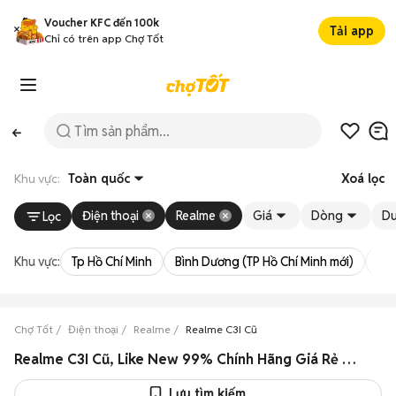
Voucher KFC đến 100k
Tải app
Chỉ có trên app Chợ Tốt
Khu vực:
Toàn quốc
Xoá lọc
Điện thoại
Realme
Giá
Dòng
Du
Lọc
Khu vực:
Tp Hồ Chí Minh
Bình Dương (TP Hồ Chí Minh mới)
Bà 
Chợ Tốt
Điện thoại
Realme
Realme C3I Cũ
Realme C3I Cũ, Like New 99% Chính Hãng Giá Rẻ T08/2026
Lưu tìm kiếm