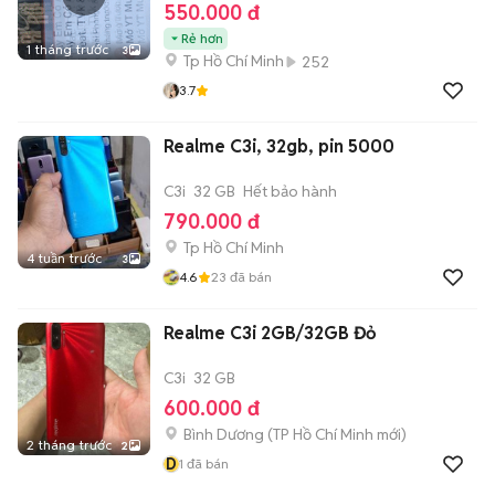
550.000 đ
Rẻ hơn
1 tháng trước
3
Tp Hồ Chí Minh
252
3.7
Realme C3i, 32gb, pin 5000
C3i
32 GB
Hết bảo hành
790.000 đ
Tp Hồ Chí Minh
4 tuần trước
3
4.6
23
đã bán
Realme C3i 2GB/32GB Đỏ
C3i
32 GB
600.000 đ
Bình Dương
(
TP Hồ Chí Minh
mới)
2 tháng trước
2
D
1
đã bán