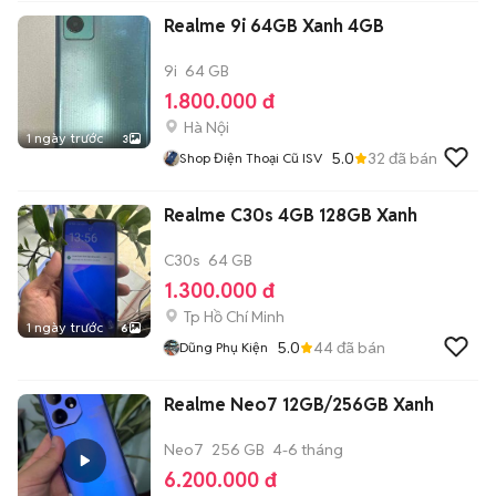
Realme 9i 64GB Xanh 4GB
9i
64 GB
1.800.000 đ
Hà Nội
1 ngày trước
3
5.0
32
đã bán
Shop Điện Thoại Cũ ISV
Realme C30s 4GB 128GB Xanh
C30s
64 GB
1.300.000 đ
Tp Hồ Chí Minh
1 ngày trước
6
5.0
44
đã bán
Dũng Phụ Kiện
Realme Neo7 12GB/256GB Xanh
Neo7
256 GB
4-6 tháng
6.200.000 đ