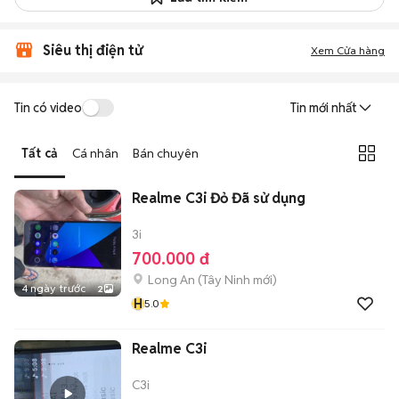
Siêu thị điện tử
Xem Cửa hàng
Tin có video
Tin mới nhất
Tất cả
Cá nhân
Bán chuyên
Realme C3i Đỏ Đã sử dụng
3i
700.000 đ
Long An
(
Tây Ninh
mới)
4 ngày trước
2
H
5.0
Realme C3i
C3i