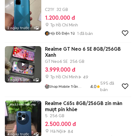
C21Y
32 GB
1.200.000 đ
Tp Hồ Chí Minh
2 ngày trước
3
1
đã bán
Hội Đồ Điện Tử
Realme GT Neo 6 SE 8GB/256GB
Xanh
GT Neo6 SE
256 GB
3.999.000 đ
Tp Hồ Chí Minh
49
3 ngày trước
6
595
đã
4.0
Shop Mobile Trần
bán
Cường
Realme C65s 8GB/256GB zin màn
mượt pin khỏe
5
256 GB
2.500.000 đ
Hà Nội
84
4 ngày trước
4