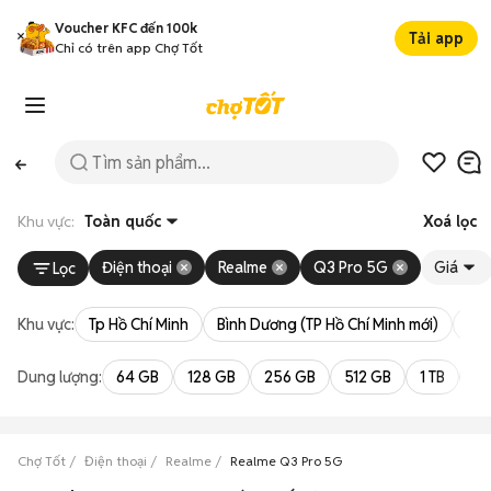
Voucher KFC đến 100k
Tải app
Chỉ có trên app Chợ Tốt
Khu vực:
Toàn quốc
Xoá lọc
Điện thoại
Realme
Q3 Pro 5G
Giá
Lọc
Khu vực:
Tp Hồ Chí Minh
Bình Dương (TP Hồ Chí Minh mới)
Bà 
Dung lượng:
64 GB
128 GB
256 GB
512 GB
1 TB
2 
Chợ Tốt
Điện thoại
Realme
Realme Q3 Pro 5G