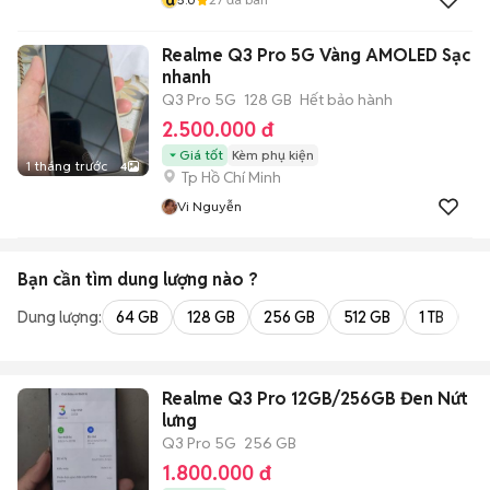
Realme Q3 Pro 5G Vàng AMOLED Sạc
nhanh
Q3 Pro 5G
128 GB
Hết bảo hành
2.500.000 đ
Giá tốt
Kèm phụ kiện
1 tháng trước
4
Tp Hồ Chí Minh
Vi Nguyễn
Bạn cần tìm
dung lượng
nào ?
Dung lượng:
64 GB
128 GB
256 GB
512 GB
1 TB
2 
Realme Q3 Pro 12GB/256GB Đen Nứt
lưng
Q3 Pro 5G
256 GB
1.800.000 đ