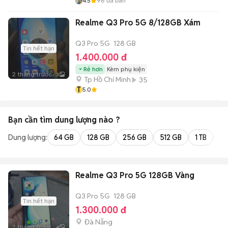
4.5
96
đã bán
Realme Q3 Pro 5G 8/128GB Xám
Q3 Pro 5G
128 GB
Tin hết hạn
1.400.000 đ
Rẻ hơn
Kèm phụ kiện
2 tháng trước
3
Tp Hồ Chí Minh
35
T
5.0
Bạn cần tìm
dung lượng
nào ?
Dung lượng:
64 GB
128 GB
256 GB
512 GB
1 TB
2 
Realme Q3 Pro 5G 128GB Vàng
Q3 Pro 5G
128 GB
Tin hết hạn
1.300.000 đ
Đà Nẵng
2 tháng trước
4