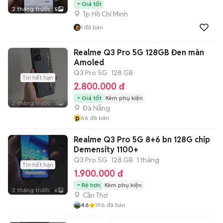
Giá tốt
2 tháng trước
5
Tp Hồ Chí Minh
1
đã bán
Realme Q3 Pro 5G 128GB Đen màn
Amoled
Q3 Pro 5G
128 GB
Tin hết hạn
2.800.000 đ
Giá tốt
Kèm phụ kiện
2 tháng trước
3
Đà Nẵng
p
66
đã bán
Realme Q3 Pro 5G 8+6 bn 128G chip
Demensity 1100+
Q3 Pro 5G
128 GB
1 tháng
Tin hết hạn
1.900.000 đ
Rẻ hơn
Kèm phụ kiện
2 tháng trước
6
Cần Thơ
4.6
196
đã bán