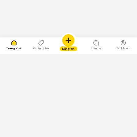
Trang chủ
Quản lý tin
Liên hệ
Tài khoản
Đăng tin
109.000 Bình chọn
Tải ứng dụng Chợ Tốt