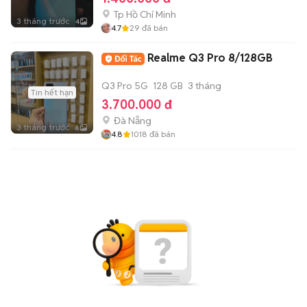
Tp Hồ Chí Minh
3 tháng trước
4
4.7
29
đã bán
Realme Q3 Pro 8/128GB
Q3 Pro 5G
128 GB
3 tháng
Tin hết hạn
3.700.000 đ
Đà Nẵng
3 tháng trước
6
4.8
1018
đã bán