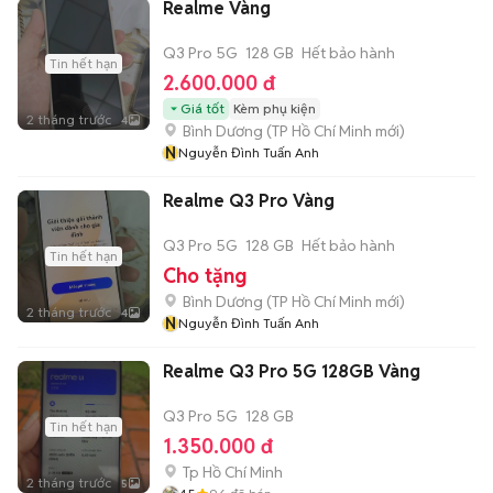
Realme Vàng
Q3 Pro 5G
128 GB
Hết bảo hành
Tin hết hạn
2.600.000 đ
Giá tốt
Kèm phụ kiện
2 tháng trước
4
Bình Dương
(
TP Hồ Chí Minh
mới)
N
Nguyễn Đình Tuấn Anh
Realme Q3 Pro Vàng
Q3 Pro 5G
128 GB
Hết bảo hành
Tin hết hạn
Cho tặng
Bình Dương
(
TP Hồ Chí Minh
mới)
2 tháng trước
4
N
Nguyễn Đình Tuấn Anh
Realme Q3 Pro 5G 128GB Vàng
Q3 Pro 5G
128 GB
Tin hết hạn
1.350.000 đ
Tp Hồ Chí Minh
2 tháng trước
5