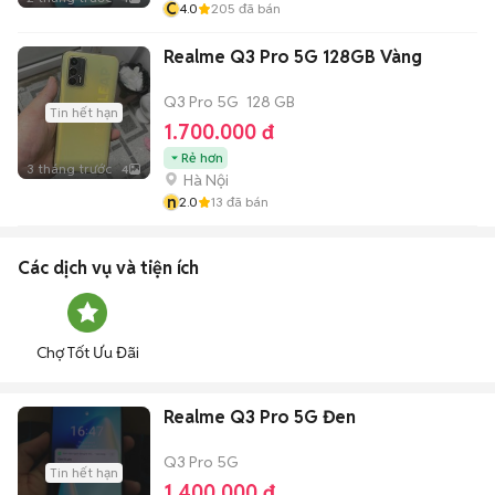
C
4.0
205
đã bán
Realme Q3 Pro 5G 128GB Vàng
Q3 Pro 5G
128 GB
Tin hết hạn
1.700.000 đ
Rẻ hơn
3 tháng trước
4
Hà Nội
n
2.0
13
đã bán
Các dịch vụ và tiện ích
Chợ Tốt Ưu Đãi
Realme Q3 Pro 5G Đen
Q3 Pro 5G
Tin hết hạn
1.400.000 đ