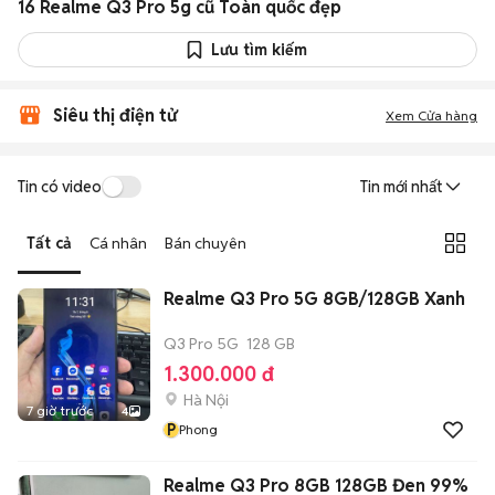
16 Realme Q3 Pro 5g cũ Toàn quốc đẹp
Lưu tìm kiếm
Siêu thị điện tử
Xem Cửa hàng
Tin có video
Tin mới nhất
Tất cả
Cá nhân
Bán chuyên
Realme Q3 Pro 5G 8GB/128GB Xanh
Q3 Pro 5G
128 GB
1.300.000 đ
Hà Nội
7 giờ trước
4
P
Phong
Realme Q3 Pro 8GB 128GB Đen 99%