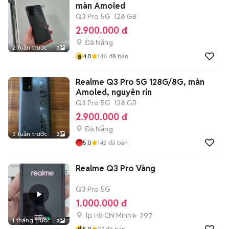
màn Amoled
Q3 Pro 5G
128 GB
2.900.000 đ
Đà Nẵng
2 tuần trước
3
a
4.0
146
đã bán
Realme Q3 Pro 5G 128G/8G, màn
Amoled, nguyên rin
Q3 Pro 5G
128 GB
2.900.000 đ
Đà Nẵng
3 tuần trước
3
5.0
142
đã bán
Realme Q3 Pro Vàng
Q3 Pro 5G
1.000.000 đ
Tp Hồ Chí Minh
297
1 tháng trước
3
d
5.0
27
đã bán