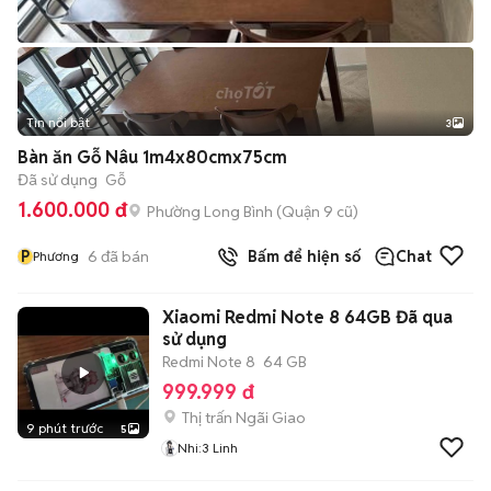
Tin nổi bật
3
Bàn ăn Gỗ Nâu 1m4x80cmx75cm
Đã sử dụng
Gỗ
1.600.000 đ
Phường Long Bình (Quận 9 cũ)
P
6
đã bán
Bấm để hiện số
Chat
Phương
Xiaomi Redmi Note 8 64GB Đã qua
sử dụng
Redmi Note 8
64 GB
999.999 đ
Thị trấn Ngãi Giao
9 phút trước
5
Nhi:3 Linh