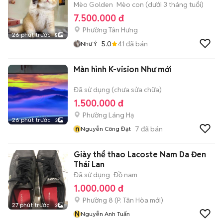
Mèo Golden
Mèo con (dưới 3 tháng tuổi)
7.500.000 đ
Phường Tân Hưng
26 phút trước
5
5.0
41
đã bán
Như Ý
Màn hình K-vision Như mới
Đã sử dụng (chưa sửa chữa)
1.500.000 đ
Phường Láng Hạ
26 phút trước
3
n
7
đã bán
Nguyễn Công Đạt
Giày thể thao Lacoste Nam Da Đen
Thái Lan
Đã sử dụng
Đồ nam
1.000.000 đ
Phường 8
(
P. Tân Hòa
mới)
27 phút trước
3
N
Nguyễn Anh Tuấn