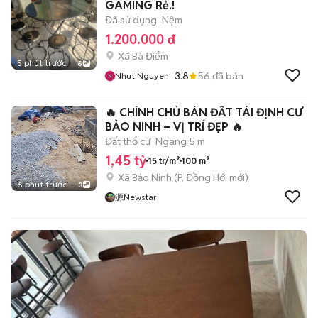
GAMING Rẻ.!
Đã sử dụng
Nệm
1.200.000 đ
Xã Bà Điểm
5 phút trước
6
3.8
56
đã bán
Nhut Nguyen
🔥 CHÍNH CHỦ BÁN ĐẤT TÁI ĐỊNH CƯ
BẢO NINH – VỊ TRÍ ĐẸP 🔥
Đất thổ cư
Ngang 5 m
1,45 tỷ
15 tr/m²
100 m²
Xã Bảo Ninh
(
P. Đồng Hới
mới)
6 phút trước
3
源Newstar