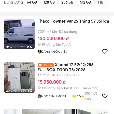
Dung lượng:
64 GB
128 GB
256 GB
512 GB
1 TB
2 
Thaco Towner Van2S Trắng 57.351 km
2021
< 1 tấn
Đã sử dụng
130.000.000 đ
Phường Tân Tạo A
18 phút trước
15
ĐẶNG NGỌC TIẾN
Xiaomi 17 5G 12/256
FULLBOX TGDĐ T5/2028
17
256 GB
Còn bảo hành
15.950.000 đ
Phường Hiệp Tân
(
P. Phú Thạnh
mới)
20 phút trước
6
1004
đã
4.9
NGÔ MINH MOBILE
bán
SHOP