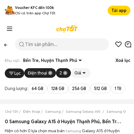
Voucher KFC đến 100k
Tải app
Chỉ có trên app Chợ Tốt
Khu vực:
Bến Tre, Huyện Thạnh Phú
Xoá lọc
Điện thoại
2
Giá
Lọc
Dung lượng:
64 GB
128 GB
256 GB
512 GB
1 TB
2 
Chợ Tốt
Điện thoại
Samsung
Samsung Galaxy A15
Samsung Galaxy
0 Samsung Galaxy A15 ở Huyện Thạnh Phú, Bến Tre máy bền đẹp đang bán 08/2026
Hiện có hơn 0 lựa chọn mua bán
Galaxy A15 ở Huyện
Samsung