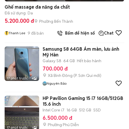
Ghế massage đa năng da chất
Đã sử dụng
Da
5.200.000 đ
Phường Bến Thành
T
9
đã bán
Bấm để hiện số
Chat
Thanh Lee
Samsung S8 64GB Ám màn, lưu ảnh
Mỹ Hàn
Galaxy S8
64 GB
Hết bảo hành
700.000 đ
Xã Bình Đông
(
P. Sơn Qui
mới)
17 phút trước
4
Nguyên Bảo
HP Pavilion Gaming 15 i7 16GB/512GB
15.6 inch
Intel Core i7
16 GB
512 GB
SSD
6.500.000 đ
Phường Phú Diễn
17 phút trước
1