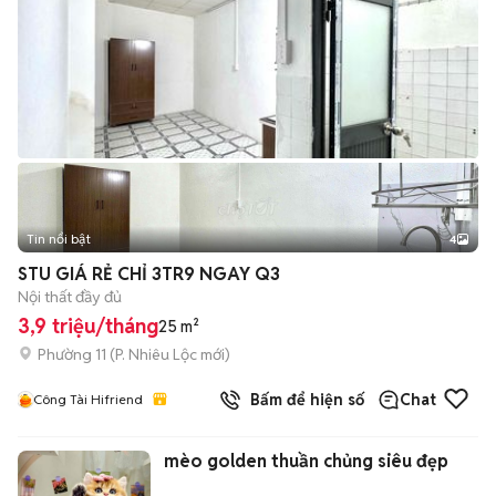
Tin nổi bật
4
STU GIÁ RẺ CHỈ 3TR9 NGAY Q3
Nội thất đầy đủ
3,9 triệu/tháng
25 m²
Phường 11
(
P. Nhiêu Lộc
mới)
Bấm để hiện số
Chat
Công Tài Hifriend
mèo golden thuần chủng siêu đẹp