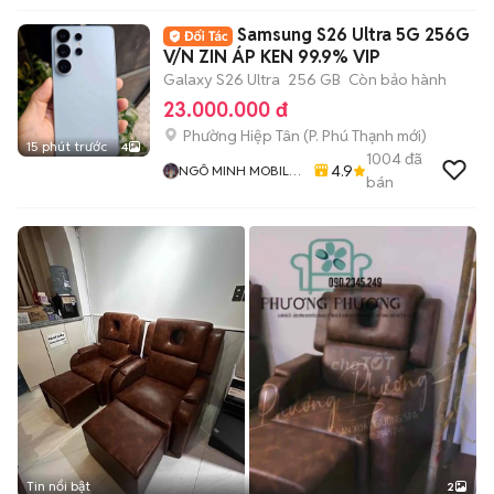
Samsung S26 Ultra 5G 256G
V/N ZIN ÁP KEN 99.9% VIP
Galaxy S26 Ultra
256 GB
Còn bảo hành
23.000.000 đ
Phường Hiệp Tân
(
P. Phú Thạnh
mới)
15 phút trước
4
1004
đã
4.9
NGÔ MINH MOBILE
bán
SHOP
Tin nổi bật
2