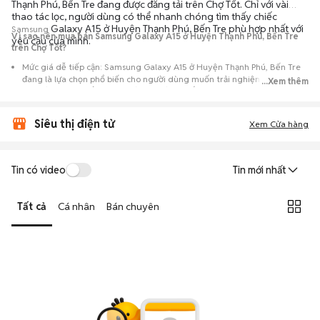
Thạnh Phú, Bến Tre đang được đăng tải trên Chợ Tốt. Chỉ với vài
thao tác lọc, người dùng có thể nhanh chóng tìm thấy chiếc
Galaxy A15 ở Huyện Thạnh Phú, Bến Tre phù hợp nhất với
Samsung
Vì sao nên mua bán Samsung Galaxy A15 ở Huyện Thạnh Phú, Bến Tre
yêu cầu của mình.
trên Chợ Tốt?
Mức giá dễ tiếp cận: Samsung Galaxy A15 ở Huyện Thạnh Phú, Bến Tre
đang là lựa chọn phổ biến cho người dùng muốn trải nghiệm dòng máy
...Xem thêm
này với chi phí thấp hơn so với khi mới ra mắt.
Nguồn cung phong phú: Dễ dàng tìm thấy
Samsung
Galaxy A15 ở
Siêu thị điện tử
Huyện Thạnh Phú, Bến Tre từ nhiều cá nhân muốn lên đời máy, mang
Xem Cửa hàng
đến đa dạng sự lựa chọn về tình trạng bảo hành, hình thức máy và màu
sắc.
Giao dịch minh bạch: Việc gặp gỡ trực tiếp giúp người mua
Tin có video
Tin mới nhất
đánh giá chính xác hiệu năng thực tế của máy so với mô tả trên
tin đăng.
Tất cả
Cá nhân
Bán chuyên
Mua bán linh hoạt: Hai bên có thể chủ động thỏa thuận giá cả và
địa điểm giao nhận, chốt giao dịch nhanh chóng khi đạt được
tiếng nói chung.