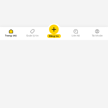
Trang chủ
Quản lý tin
Liên hệ
Tài khoản
Đăng tin
109.000 Bình chọn
Tải ứng dụng Chợ Tốt
Về Chợ Tốt
Quy chế sàn
Chính sách bảo mật
Giải quyết tranh chấp
CÔNG TY TNHH CHỢ TỐT - Người đại diện theo pháp luật: