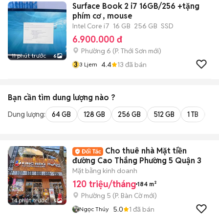
Surface Book 2 i7 16GB/256 +tặng
phím cơ , mouse
Intel Core i7
16 GB
256 GB
SSD
6.900.000 đ
Phường 6
(
P. Thới Sơn
mới)
11 phút trước
6
3
4.4
13
đã bán
3 Ljem
Bạn cần tìm
dung lượng
nào ?
Dung lượng:
64 GB
128 GB
256 GB
512 GB
1 TB
2 
Cho thuê nhà Mặt tiền
đường Cao Thắng Phường 5 Quận 3
Mặt bằng kinh doanh
120 triệu/tháng
184 m²
Phường 5
(
P. Bàn Cờ
mới)
14 phút trước
5
5.0
1
đã bán
Ngọc Thúy