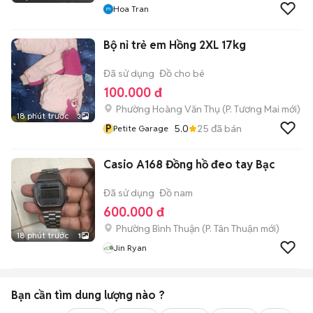
Hoa Tran
Bộ nỉ trẻ em Hồng 2XL 17kg
Đã sử dụng
Đồ cho bé
100.000 đ
Phường Hoàng Văn Thụ
(
P. Tương Mai
mới)
18 phút trước
3
P
5.0
25
đã bán
Petite Garage
Casio A168 Đồng hồ đeo tay Bạc
Đã sử dụng
Đồ nam
600.000 đ
Phường Bình Thuận
(
P. Tân Thuận
mới)
18 phút trước
1
Jin Ryan
Bạn cần tìm
dung lượng
nào ?