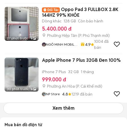
Oppo Pad 3 FULLBOX 2.8K
144HZ 99% KHỎE
Dòng khác
128 GB
Còn bảo hành
5.400.000 đ
Phường Hiệp Tân
(
P. Phú Thạnh
mới)
27 phút trước
6
1004
đã
4.9
NGÔ MINH MOBILE
bán
SHOP
Apple iPhone 7 Plus 32GB Đen 100%
iPhone 7 Plus
32 GB
1 tháng
999.000 đ
Phường An Hòa
(
P. Cái Khế
mới)
30 phút trước
6
4.8
1219
đã bán
NP Store
Xem thêm
Mua bán đồ điện tử