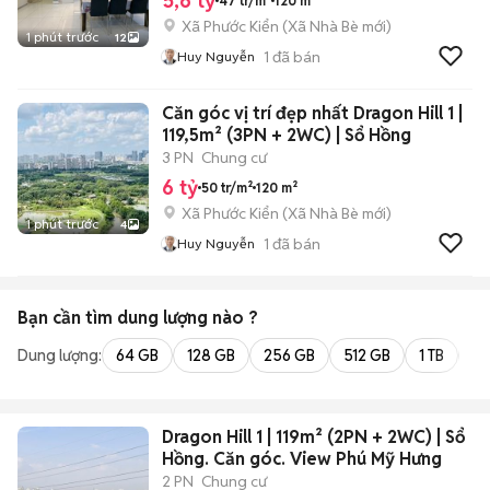
5,6 tỷ
47 tr/m²
120 m²
Xã Phước Kiển
(
Xã Nhà Bè
mới)
1 phút trước
12
1
đã bán
Huy Nguyễn
Căn góc vị trí đẹp nhất Dragon Hill 1 |
119,5m² (3PN + 2WC) | Sổ Hồng
3 PN
Chung cư
6 tỷ
50 tr/m²
120 m²
Xã Phước Kiển
(
Xã Nhà Bè
mới)
1 phút trước
4
1
đã bán
Huy Nguyễn
Bạn cần tìm
dung lượng
nào ?
Dung lượng:
64 GB
128 GB
256 GB
512 GB
1 TB
2 
Dragon Hill 1 | 119m² (2PN + 2WC) | Sổ
Hồng. Căn góc. View Phú Mỹ Hưng
2 PN
Chung cư