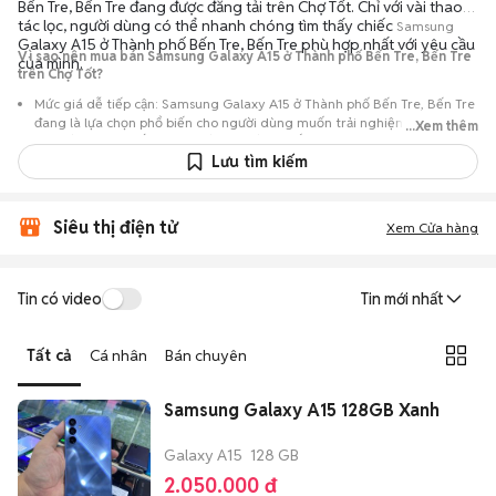
Bến Tre, Bến Tre đang được đăng tải trên Chợ Tốt. Chỉ với vài thao
tác lọc, người dùng có thể nhanh chóng tìm thấy chiếc
Samsung
Galaxy A15 ở Thành phố Bến Tre, Bến Tre phù hợp nhất với yêu cầu
Vì sao nên mua bán Samsung Galaxy A15 ở Thành phố Bến Tre, Bến Tre
của mình.
trên Chợ Tốt?
Mức giá dễ tiếp cận: Samsung Galaxy A15 ở Thành phố Bến Tre, Bến Tre
đang là lựa chọn phổ biến cho người dùng muốn trải nghiệm dòng máy
...Xem thêm
này với chi phí thấp hơn so với khi mới ra mắt.
Lưu tìm kiếm
Nguồn cung phong phú: Dễ dàng tìm thấy
Samsung
Galaxy A15 ở
Thành phố Bến Tre, Bến Tre từ nhiều cá nhân muốn lên đời máy, mang
đến đa dạng sự lựa chọn về tình trạng bảo hành, hình thức máy và màu
Siêu thị điện tử
sắc.
Xem Cửa hàng
Giao dịch minh bạch: Việc gặp gỡ trực tiếp giúp người mua
đánh giá chính xác hiệu năng thực tế của máy so với mô tả trên
Tin có video
Tin mới nhất
tin đăng.
Mua bán linh hoạt: Hai bên có thể chủ động thỏa thuận giá cả và
Tất cả
Cá nhân
Bán chuyên
địa điểm giao nhận, chốt giao dịch nhanh chóng khi đạt được
tiếng nói chung.
Samsung Galaxy A15 128GB Xanh
Galaxy A15
128 GB
2.050.000 đ