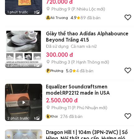
720.000 đ
Phường 9
(
P. Nhiêu Lộc
mới)
1 phút trước
2
A
4.9
89
đã bán
Ali Truong
Giày thể thao Adidas Alphabounce
Beyond Trắng 41.5
Đã sử dụng
Cả nam và nữ
300.000 đ
Phường 3
(
P. Hạnh Thông
mới)
2 phút trước
6
P
5.0
4
đã bán
Phương
Equalizer Soundcraftsmen
model:RP2212 made in USA
2.500.000 đ
Phường 11
(
P. Phú Nhuận
mới)
k
276
đã bán
Khoi
2 phút trước
5
Dragon Hill 1 | 104m (3PN-2WC) | Sổ
Hồng. Nội thất cao cấp. Hướng gió