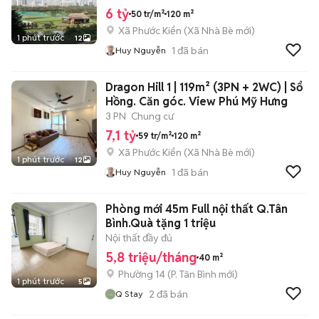
6 tỷ
50 tr/m²
120 m²
Xã Phước Kiển
(
Xã Nhà Bè
mới)
1 phút trước
12
1
đã bán
Huy Nguyễn
Dragon Hill 1 | 119m² (3PN + 2WC) | Sổ
Hồng. Căn góc. View Phú Mỹ Hưng
3 PN
Chung cư
7,1 tỷ
59 tr/m²
120 m²
Xã Phước Kiển
(
Xã Nhà Bè
mới)
1 phút trước
12
1
đã bán
Huy Nguyễn
Phòng mới 45m Full nội thất Q.Tân
Bình.Quà tặng 1 triệu
Nội thất đầy đủ
5,8 triệu/tháng
40 m²
Phường 14
(
P. Tân Bình
mới)
1 phút trước
5
2
đã bán
Q Stay