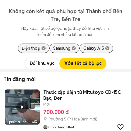
Không còn kết quả phù hợp tại Thành phố Bến
Tre, Bến Tre
Hãy xóa một số bộ lọc hoặc thay đổi khu vực tìm 
kiếm để xem nhiều kết quả hơn
Điện thoại
Samsung
Galaxy A15
Đổi khu vực
Xóa tất cả bộ lọc
Tin đăng mới
Thước cặp điện tử Mitutoyo CD-15C
Bạc, Đen
Mới
700.000 đ
Phường 5
(
P. Hòa Bình
mới)
1 phút trước
6
Shop Hàng Nhật