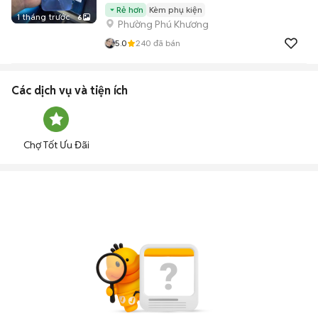
Rẻ hơn
Kèm phụ kiện
1 tháng trước
6
Phường Phú Khương
5.0
240
đã bán
Các dịch vụ và tiện ích
Chợ Tốt Ưu Đãi