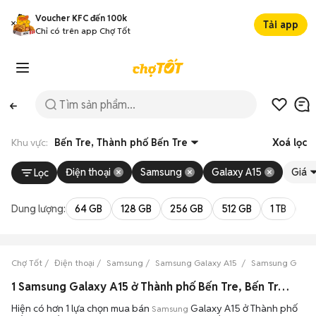
Voucher KFC đến 100k
Tải app
Chỉ có trên app Chợ Tốt
Khu vực:
Bến Tre, Thành phố Bến Tre
Xoá lọc
Điện thoại
Samsung
Galaxy A15
Giá
Lọc
Dung lượng:
64 GB
128 GB
256 GB
512 GB
1 TB
2 
Chợ Tốt
Điện thoại
Samsung
Samsung Galaxy A15
Samsung Galaxy
1 Samsung Galaxy A15 ở Thành phố Bến Tre, Bến Tre máy bền đẹp đang bán 08/2026
Hiện có hơn 1 lựa chọn mua bán
Galaxy A15 ở Thành phố
Samsung