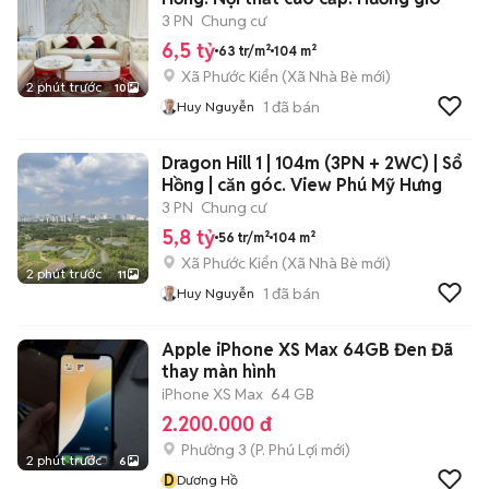
3 PN
Chung cư
6,5 tỷ
63 tr/m²
104 m²
Xã Phước Kiển
(
Xã Nhà Bè
mới)
2 phút trước
10
1
đã bán
Huy Nguyễn
Dragon Hill 1 | 104m (3PN + 2WC) | Sổ
Hồng | căn góc. View Phú Mỹ Hưng
3 PN
Chung cư
5,8 tỷ
56 tr/m²
104 m²
Xã Phước Kiển
(
Xã Nhà Bè
mới)
2 phút trước
11
1
đã bán
Huy Nguyễn
Apple iPhone XS Max 64GB Đen Đã
thay màn hình
iPhone XS Max
64 GB
2.200.000 đ
Phường 3
(
P. Phú Lợi
mới)
2 phút trước
6
D
Dương Hồ