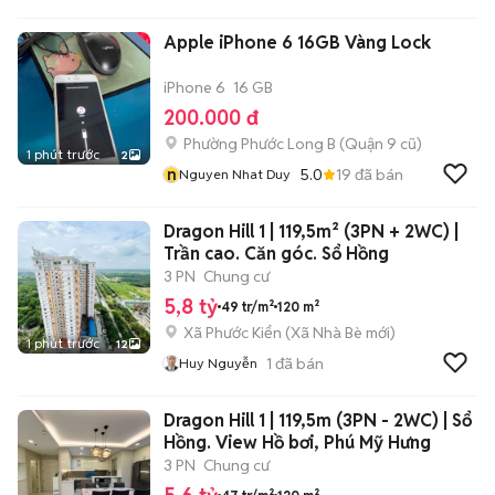
Apple iPhone 6 16GB Vàng Lock
iPhone 6
16 GB
200.000 đ
Phường Phước Long B (Quận 9 cũ)
1 phút trước
2
n
5.0
19
đã bán
Nguyen Nhat Duy
Dragon Hill 1 | 119,5m² (3PN + 2WC) |
Trần cao. Căn góc. Sổ Hồng
3 PN
Chung cư
5,8 tỷ
49 tr/m²
120 m²
Xã Phước Kiển
(
Xã Nhà Bè
mới)
1 phút trước
12
1
đã bán
Huy Nguyễn
Dragon Hill 1 | 119,5m (3PN - 2WC) | Sổ
Hồng. View Hồ bơi, Phú Mỹ Hưng
3 PN
Chung cư