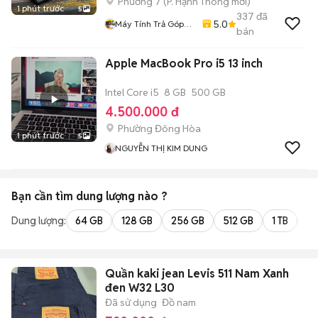
Phường 7
(
P. Hạnh Thông
mới)
1 phút trước
5
337
đã
5.0
Máy Tính Trả Góp
bán
HCM
Apple MacBook Pro i5 13 inch
Intel Core i5
8 GB
500 GB
4.500.000 đ
Phường Đông Hòa
1 phút trước
5
NGUYỄN THỊ KIM DUNG
Bạn cần tìm
dung lượng
nào ?
Dung lượng:
64 GB
128 GB
256 GB
512 GB
1 TB
2 
Quần kaki jean Levis 511 Nam Xanh
đen W32 L30
Đã sử dụng
Đồ nam