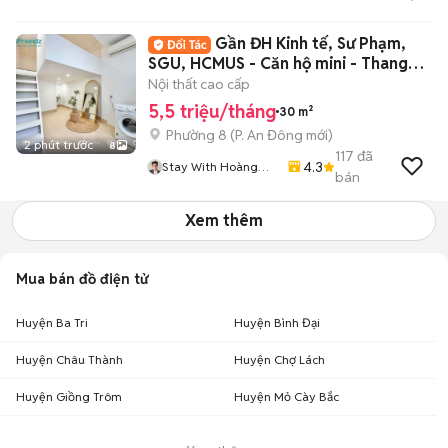
Gần ĐH Kinh tế, Sư Phạm,
SGU, HCMUS - Căn hộ mini - Thang
máy
Nội thất cao cấp
5,5 triệu/tháng
30 m²
Phường 8
(
P. An Đông
mới)
2 phút trước
8
117
đã
4.3
Stay With Hoàng
bán
Tân
Xem thêm
Mua bán đồ điện tử
Huyện Ba Tri
Huyện Bình Đại
Huyện Châu Thành
Huyện Chợ Lách
Huyện Giồng Trôm
Huyện Mỏ Cày Bắc