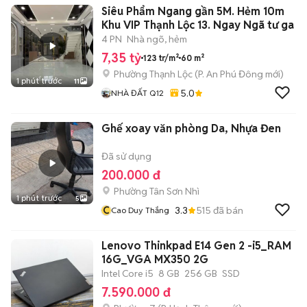
Siêu Phẩm Ngang gần 5M. Hẻm 10m
Khu VIP Thạnh Lộc 13. Ngay Ngã tư ga
4 PN
Nhà ngõ, hẻm
7,35 tỷ
123 tr/m²
60 m²
Phường Thạnh Lộc
(
P. An Phú Đông
mới)
1 phút trước
11
5.0
NHÀ ĐẤT Q12
Ghế xoay văn phòng Da, Nhựa Đen
Đã sử dụng
200.000 đ
Phường Tân Sơn Nhì
1 phút trước
5
C
3.3
515
đã bán
Cao Duy Thắng
Lenovo Thinkpad E14 Gen 2 -i5_RAM
16G_VGA MX350 2G
Intel Core i5
8 GB
256 GB
SSD
7.590.000 đ