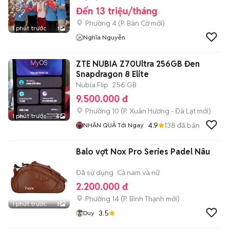
Đến 13 triệu/tháng
Phường 4
(
P. Bàn Cờ
mới)
1 phút trước
1
Nghĩa Nguyễn
ZTE NUBIA Z70Ultra 256GB Đen
Snapdragon 8 Elite
Nubia Flip
256 GB
9.500.000 đ
Phường 10
(
P. Xuân Hương - Đà Lạt
mới)
1 phút trước
6
4.9
138
đã bán
NHÂN QUẢ Tới Ngay
Balo vợt Nox Pro Series Padel Nâu
Đã sử dụng
Cả nam và nữ
2.200.000 đ
Phường 14
(
P. Bình Thạnh
mới)
1 phút trước
3
3.5
Duy