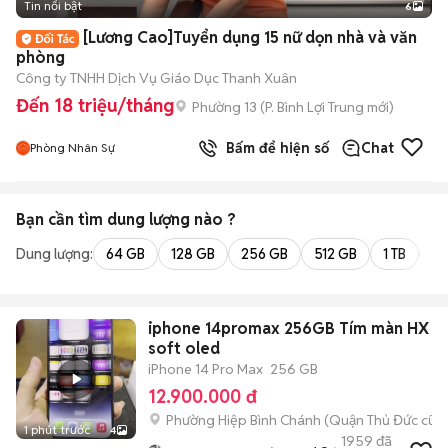
Tin nổi bật
6
+
2
[Lương Cao]Tuyển dụng 15 nữ dọn nhà và văn
phòng
Công ty TNHH Dịch Vụ Giáo Dục Thanh Xuân
Đến 18 triệu/tháng
Phường 13
(
P. Bình Lợi Trung
mới)
Bấm để hiện số
Chat
Phòng Nhân Sự
Bạn cần tìm
dung lượng
nào ?
Dung lượng:
64 GB
128 GB
256 GB
512 GB
1 TB
2 
iphone 14promax 256GB Tím màn HX
soft oled
iPhone 14 Pro Max
256 GB
12.900.000 đ
Phường Hiệp Bình Chánh (Quận Thủ Đức cũ)
1 phút trước
4
1959
đã