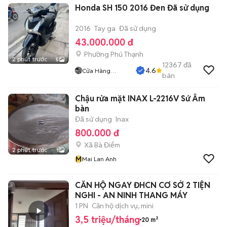
Honda SH 150 2016 Đen Đã sử dụng
2016
Tay ga
Đã sử dụng
43.000.000 đ
Phường Phú Thạnh
2 phút trước
5
12367
đã
4.6
Cửa Hàng
bán
Tuanduy
Chậu rửa mặt INAX L-2216V Sứ Âm
bàn
Đã sử dụng
Inax
800.000 đ
Xã Bà Điểm
2 phút trước
1
M
Mai Lan Anh
CĂN HỘ NGAY ĐHCN CƠ SỞ 2 TIỆN
NGHI - AN NINH THANG MÁY
1 PN
Căn hộ dịch vụ, mini
3,5 triệu/tháng
20 m²