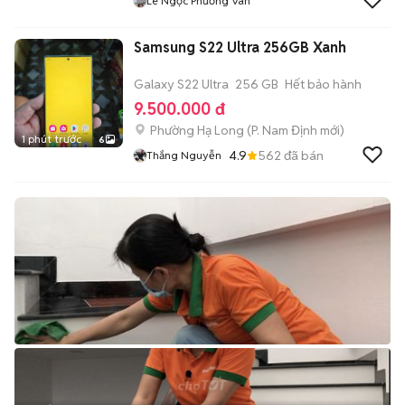
Lê Ngọc Phương Vân
Samsung S22 Ultra 256GB Xanh
Galaxy S22 Ultra
256 GB
Hết bảo hành
9.500.000 đ
Phường Hạ Long
(
P. Nam Định
mới)
1 phút trước
6
4.9
562
đã bán
Thắng Nguyễn