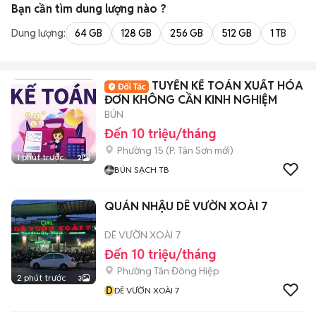
Bạn cần tìm
dung lượng
nào ?
Dung lượng:
64 GB
128 GB
256 GB
512 GB
1 TB
2 
TUYỂN KẾ TOÁN XUẤT HÓA
ĐƠN KHÔNG CẦN KINH NGHIỆM
BÚN
Đến 10 triệu/tháng
Phường 15
(
P. Tân Sơn
mới)
1 phút trước
2
BÚN SẠCH TB
QUÁN NHẬU DÊ VƯỜN XOÀI 7
DÊ VƯỜN XOÀI 7
Đến 10 triệu/tháng
Phường Tân Đông Hiệp
2 phút trước
3
D
DÊ VƯỜN XOÀI 7