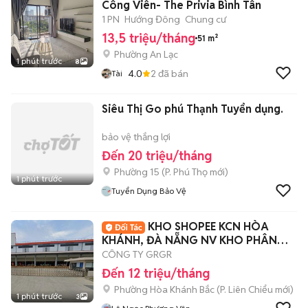
Công Viên- The Privia Bình Tân
1 PN
Hướng Đông
Chung cư
13,5 triệu/tháng
51 m²
Phường An Lạc
1 phút trước
8
4.0
2
đã bán
Tài
Siêu Thị Go phú Thạnh Tuyển dụng.
bảo vệ thắng lợi
Đến 20 triệu/tháng
Phường 15
(
P. Phú Thọ
mới)
1 phút trước
Tuyển Dụng Bảo Vệ
KHO SHOPEE KCN HÒA
KHÁNH, ĐÀ NẴNG NV KHO PHÂN
LOẠI
CÔNG TY GRGR
Đến 12 triệu/tháng
Phường Hòa Khánh Bắc
(
P. Liên Chiểu
mới)
1 phút trước
3