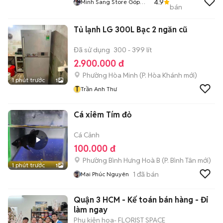
4.9
Minh Sang Store Góp
bán
Bao Nợ Xấu
Tủ lạnh LG 300L Bạc 2 ngăn cũ
Đã sử dụng
300 - 399 lít
2.900.000 đ
Phường Hòa Minh
(
P. Hòa Khánh
mới)
1 phút trước
1
T
Trần Anh Thư
Cá xiêm Tím đỏ
Cá Cảnh
100.000 đ
Phường Bình Hưng Hoà B
(
P. Bình Tân
mới)
1 phút trước
1
1
đã bán
Mai Phúc Nguyên
Quận 3 HCM - Kế toán bán hàng - Đi
làm ngay
Phụ kiện hoa- FLORIST SPACE