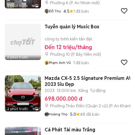
Phường 6
(
P. An Nhơn
mới)
2 phút trước
10
4.5
1
đã bán
Đỗ Thu
Tuyễn quản lý Music Box
công ty tnhh kiến tân đạt
Đến 12 triệu/tháng
Phường 10
(
P. Bảy Hiền
mới)
2 phút trước
p
1
đã bán
Phạm Anh Vũ
Mazda CX-5 2.5 Signature Premium AW
2023 Siu Đẹp
2023
13.000 km
Xăng
Tự động
698.000.000 đ
Phường Thảo Điền (Quận 2 cũ)
(
P. An Khánh
m
2 phút trước
11
5.0
48
đã bán
Hoàng Thọ
Cá Phát Tài màu Trắng