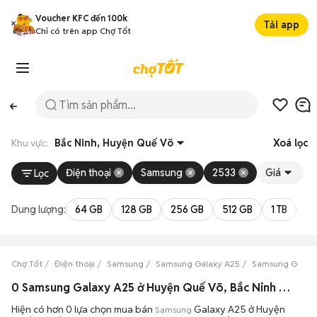
Voucher KFC đến 100k
Tải app
Chỉ có trên app Chợ Tốt
Khu vực:
Bắc Ninh, Huyện Quế Võ
Xoá lọc
Điện thoại
Samsung
2533
Giá
Lọc
Dung lượng:
64 GB
128 GB
256 GB
512 GB
1 TB
2 
Chợ Tốt
Điện thoại
Samsung
Samsung Galaxy A25
Samsung Galaxy
0 Samsung Galaxy A25 ở Huyện Quế Võ, Bắc Ninh máy bền đẹp đang bán 08/2026
Hiện có hơn 0 lựa chọn mua bán
Galaxy A25 ở Huyện
Samsung