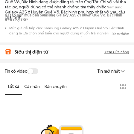
Quế Võ, Bắc Ninh đang được đăng tải trên Chợ Tốt. Chỉ với vài thao
tác lọc, người dùng có thể nhanh chóng tìm thấy chiếc
Samsung
Galaxy A25 ở Huyện Quế Võ, Bắc Ninh phù hợp nhất với yêu cầu
Vì sao nên mua bán Samsung Galaxy A25 ở Huyện Quế Võ, Bắc Ninh
của mình.
trên Chợ Tốt?
Mức giá dễ tiếp cận: Samsung Galaxy A25 ở Huyện Quế Võ, Bắc Ninh
đang là lựa chọn phổ biến cho người dùng muốn trải nghiệm dòng máy
...Xem thêm
này với chi phí thấp hơn so với khi mới ra mắt.
Nguồn cung phong phú: Dễ dàng tìm thấy
Samsung
Galaxy A25 ở
Siêu thị điện tử
Huyện Quế Võ, Bắc Ninh từ nhiều cá nhân muốn lên đời máy, mang đến
Xem Cửa hàng
đa dạng sự lựa chọn về tình trạng bảo hành, hình thức máy và màu sắc.
Giao dịch minh bạch: Việc gặp gỡ trực tiếp giúp người mua
Tin có video
Tin mới nhất
đánh giá chính xác hiệu năng thực tế của máy so với mô tả trên
tin đăng.
Tất cả
Cá nhân
Bán chuyên
Mua bán linh hoạt: Hai bên có thể chủ động thỏa thuận giá cả và
địa điểm giao nhận, chốt giao dịch nhanh chóng khi đạt được
tiếng nói chung.