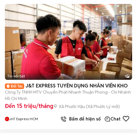
Tin nổi bật
1
J&T EXPRESS TUYỂN DỤNG NHÂN VIÊN KHO
Công Ty TNHH MTV Chuyển Phát Nhanh Thuận Phong - Chi Nhánh
Hồ Chí Minh
Đến 15 triệu/tháng
Xã Phước Hậu
(
Xã Phước Lý
mới)
Bấm để hiện số
Chat
JnT Express HCM