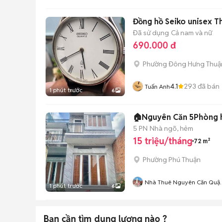
Đồng hồ Seiko unisex 
Đã sử dụng
Cả nam và nữ
690.000 đ
Phường Đông Hưng Thuậ
4.1
293
đã bán
Tuấn Anh
1 phút trước
6
🏠Nguyên Căn 5Phòng h
5 PN
Nhà ngõ, hẻm
15 triệu/tháng
72 m²
Phường Phú Thuận
Nhà Thuê Nguyên Căn Quậ
1 phút trước
6
7
Bạn cần tìm
dung lượng
nào ?