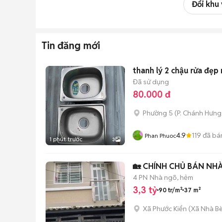
Đổi khu
Tin đăng mới
thanh lý 2 chậu rửa đẹp
Đã sử dụng
80.000 đ
Phường 5
(
P. Chánh Hưng
4.9
119
đã bá
Phan Phuoc
1 phút trước
3
🏡 CHÍNH CHỦ BÁN NHÀ 
4 PN
Nhà ngõ, hẻm
3,3 tỷ
90 tr/m²
37 m²
Xã Phước Kiển
(
Xã Nhà B