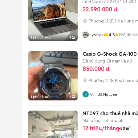
Intel Core i7
32 GB
1 TB
SSD
22.590.000 đ
Phường 12
(
P. Hòa Hưng
m
4.5
196
đã bá
TýStore
1 phút trước
6
Casio G-Shock GA-100 
Đã sử dụng
Cả nam và nữ
850.000 đ
Phường 12
(
P. Phú Lâm
mớ
VinhUS Nguyen
1 phút trước
4
NT097 cho thuê nhà mặt
Mặt bằng kinh doanh
12 triệu/tháng
80 m²