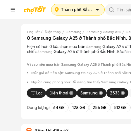
Thành phố Bắc Ninh
Chợ Tốt
Điện thoại
Samsung
Samsung Galaxy A25
Sa
0 Samsung Galaxy A25 ở Thành phố Bắc Ninh, 
Hiện có hơn 0 lựa chọn mua bán
Galaxy A25 ở Th
Samsung
chiếc
Galaxy A25 ở Thành phố Bắc Ninh, Bắc Nin
Samsung
Vì sao nên mua bán Samsung Galaxy A25 ở Thành phố Bắc Ninh
Mức giá dễ tiếp cận: Samsung Galaxy A25 ở Thành phố Bắc Nin
Nguồn cung phong phú: Dễ dàng tìm thấy
Samsung
Galaxy A
màu sắc.
Lọc
Điện thoại
Samsung
2533
Giao dịch minh bạch: Việc gặp gỡ trực tiếp giúp người 
Mua bán linh hoạt: Hai bên có thể chủ động thỏa thuận
Dung lượng:
64 GB
128 GB
256 GB
512 GB
Siêu thị điện tử