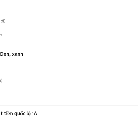
ới)
n
Đen, xanh
i)
 tiền quốc lộ 1A