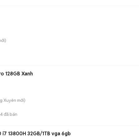
ới)
ro 128GB Xanh
ng Xuyên
mới)
94
đã bán
0 i7 13800H 32GB/1TB vga 6gb