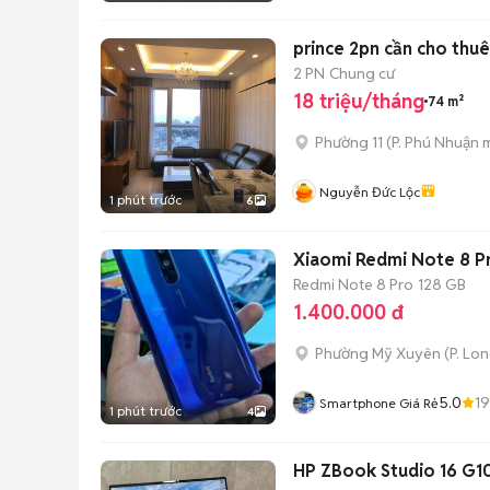
prince 2pn cần cho thuê
2 PN
Chung cư
18 triệu/tháng
74 m²
Phường 11
(
P. Phú Nhuận
m
Nguyễn Đức Lộc
1 phút trước
6
Xiaomi Redmi Note 8 P
Redmi Note 8 Pro
128 GB
1.400.000 đ
Phường Mỹ Xuyên
(
P. Lo
5.0
1
Smartphone Giá Rẻ
1 phút trước
4
HP ZBook Studio 16 G1