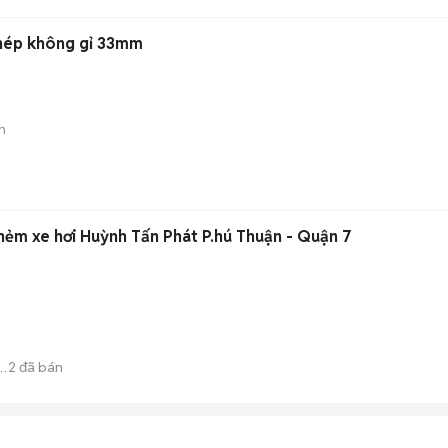
Thép không gỉ 33mm
n
ẻm xe hơi Huỳnh Tấn Phát P.hú Thuận - Quận 7
2
đã bán
n