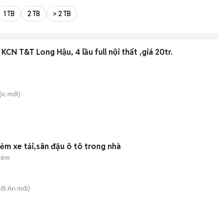
1 TB
2 TB
> 2 TB
N T&T Long Hậu, 4 lầu full nội thất ,giá 20tr.
ộc
mới)
hẻm xe tải,sân đậu ô tô trong nhà
hẻm
hới An
mới)