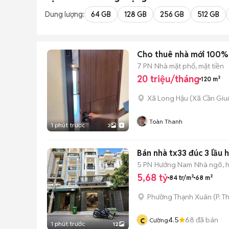
Dung lượng:
64 GB
128 GB
256 GB
512 GB
Cho thuê nhà mới 100% KC
7 PN
Nhà mặt phố, mặt tiền
20 triệu/tháng
120 m²
Xã Long Hậu
(
Xã Cần Giu
Toàn Thanh
1 phút trước
3
Bán nhà tx33 đúc 3 lầu 
5 PN
Hướng Nam
Nhà ngõ, 
5,68 tỷ
84 tr/m²
68 m²
Phường Thạnh Xuân
(
P. T
c
4.5
68
đã bán
Cường
1 phút trước
12