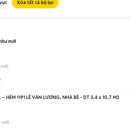
 vực
Xóa tất cả bộ lọc
 như mới
mới)
n
– HẺM 1191 LÊ VĂN LƯƠNG, NHÀ BÈ - DT 3,4 x 10,7 M2
è
mới)