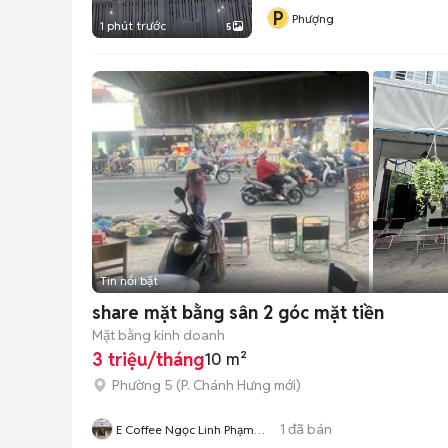
P
Phượng
1 phút trước
5
Tin nổi bật
share mặt bằng sân 2 góc mặt tiền
Mặt bằng kinh doanh
3 triệu/tháng
10 m²
Phường 5
(
P. Chánh Hưng
mới)
1
đã bán
E Coffee Ngọc Linh Phạm
Hùng