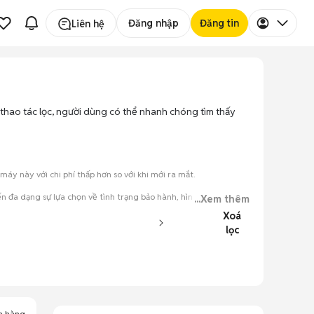
Đăng nhập
Đăng tin
Liên hệ
 thao tác lọc, người dùng có thể nhanh chóng tìm thấy
y này với chi phí thấp hơn so với khi mới ra mắt.
 đa dạng sự lựa chọn về tình trạng bảo hành, hình thức máy và
...Xem thêm
Xoá
lọc
đăng.
tiếng nói chung.
a hàng