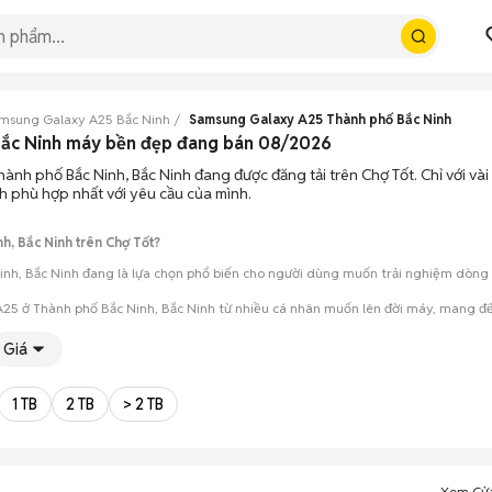
msung Galaxy A25 Bắc Ninh
Samsung Galaxy A25 Thành phố Bắc Ninh
Bắc Ninh máy bền đẹp đang bán 08/2026
ành phố Bắc Ninh, Bắc Ninh đang được đăng tải trên Chợ Tốt. Chỉ với vài
h phù hợp nhất với yêu cầu của mình.
, Bắc Ninh trên Chợ Tốt?
h, Bắc Ninh đang là lựa chọn phổ biến cho người dùng muốn trải nghiệm dòng má
25 ở Thành phố Bắc Ninh, Bắc Ninh từ nhiều cá nhân muốn lên đời máy, mang đến
Giá
mua đánh giá chính xác hiệu năng thực tế của máy so với mô tả trên tin 
 giá cả và địa điểm giao nhận, chốt giao dịch nhanh chóng khi đạt được 
1 TB
2 TB
> 2 TB
Xem Cử