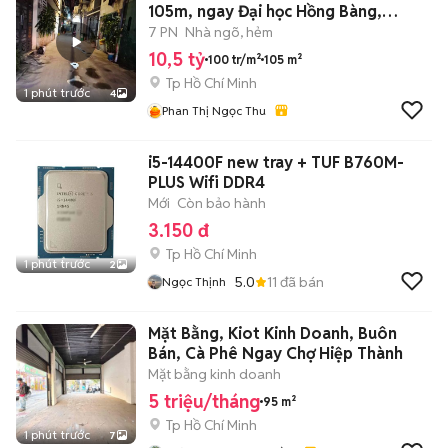
105m, ngay Đại học Hồng Bàng,
Phường 17
7 PN
Nhà ngõ, hẻm
10,5 tỷ
100 tr/m²
105 m²
Tp Hồ Chí Minh
1 phút trước
4
Phan Thị Ngọc Thu
i5-14400F new tray + TUF B760M-
PLUS Wifi DDR4
Mới
Còn bảo hành
3.150 đ
Tp Hồ Chí Minh
1 phút trước
2
5.0
11
đã bán
Ngọc Thịnh
Mặt Bằng, Kiot Kinh Doanh, Buôn
Bán, Cà Phê Ngay Chợ Hiệp Thành
Mặt bằng kinh doanh
5 triệu/tháng
95 m²
Tp Hồ Chí Minh
1 phút trước
7