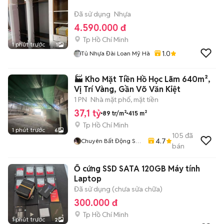
Đã sử dụng
Nhựa
4.590.000 đ
Tp Hồ Chí Minh
1 phút trước
1
1.0
Tủ Nhựa Đài Loan Mỹ Hà
🏭 Kho Mặt Tiền Hồ Học Lãm 640m²,
Vị Trí Vàng, Gần Võ Văn Kiệt
1 PN
Nhà mặt phố, mặt tiền
37,1 tỷ
89 tr/m²
415 m²
Tp Hồ Chí Minh
1 phút trước
6
105
đã
4.7
Chuyên Bất Động Sản
bán
Bình Tân ( Mua Bán-
Cho Thuê Nhà Đất,
Ổ cứng SSD SATA 120GB Máy tính
Kho Xưởng)
Laptop
Đã sử dụng (chưa sửa chữa)
300.000 đ
Tp Hồ Chí Minh
1 phút trước
2