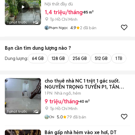
Nội thất đầy đủ
1,4 triệu/tháng
85 m²
Tp Hồ Chí Minh
1 phút trước
9
4.9
2
đã bán
Phạm Ngọc
Bạn cần tìm
dung lượng
nào ?
Dung lượng:
64 GB
128 GB
256 GB
512 GB
1 TB
2 
cho thuê nhà NC 1 trệt 1 gác suốt.
NGUYỄN TRỌNG TUYỂN P1, TÂN
BÌNH
1 PN
Nhà ngõ, hẻm
9 triệu/tháng
40 m²
Tp Hồ Chí Minh
1 phút trước
3
5.0
79
đã bán
Chi
Bán gấp nhà hẻm vào xe hơi, DT