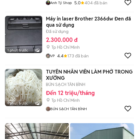
5.0
404
đã bán
Anh Tý Shop
Máy in laser Brother 2366dw Đen đã
qua sử dụng
Đã sử dụng
2.300.000 đ
Tp Hồ Chí Minh
1 phút trước
1
4.4
173
đã bán
VP
TUYỂN NHÂN VIÊN LÀM PHỞ TRONG
XƯỞNG
BÚN SẠCH TÂN BÌNH
Đến 12 triệu/tháng
Tp Hồ Chí Minh
1 phút trước
1
BÚN SẠCH TÂN BÌNH