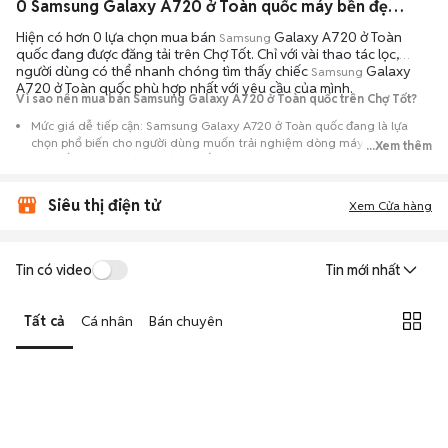
0 Samsung Galaxy A720 ở Toàn quốc máy bền đẹp đang bán 08/2026
Hiện có hơn 0 lựa chọn mua bán
Galaxy A720 ở Toàn
Samsung
quốc đang được đăng tải trên Chợ Tốt. Chỉ với vài thao tác lọc,
người dùng có thể nhanh chóng tìm thấy chiếc
Galaxy
Samsung
A720 ở Toàn quốc phù hợp nhất với yêu cầu của mình.
Vì sao nên mua bán Samsung Galaxy A720 ở Toàn quốc trên Chợ Tốt?
Mức giá dễ tiếp cận: Samsung Galaxy A720 ở Toàn quốc đang là lựa
chọn phổ biến cho người dùng muốn trải nghiệm dòng máy này với chi
...Xem thêm
phí thấp hơn so với khi mới ra mắt.
Nguồn cung phong phú: Dễ dàng tìm thấy
Samsung
Galaxy A720 ở
Siêu thị điện tử
Toàn quốc từ nhiều cá nhân muốn lên đời máy, mang đến đa dạng sự
Xem Cửa hàng
lựa chọn về tình trạng bảo hành, hình thức máy và màu sắc.
Giao dịch minh bạch: Việc gặp gỡ trực tiếp giúp người mua
Tin có video
Tin mới nhất
đánh giá chính xác hiệu năng thực tế của máy so với mô tả trên
tin đăng.
Tất cả
Cá nhân
Bán chuyên
Mua bán linh hoạt: Hai bên có thể chủ động thỏa thuận giá cả và
địa điểm giao nhận, chốt giao dịch nhanh chóng khi đạt được
tiếng nói chung.