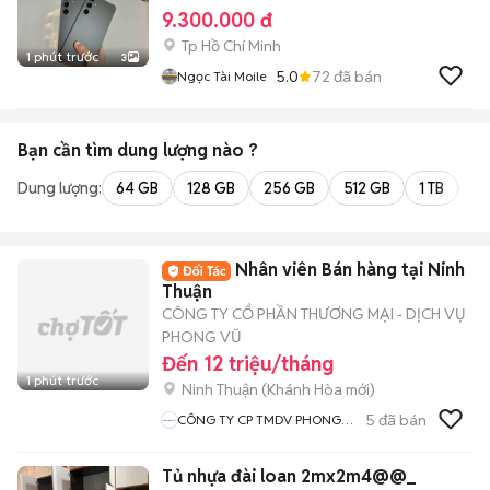
9.300.000 đ
Tp Hồ Chí Minh
1 phút trước
3
5.0
72
đã bán
Ngọc Tài Moile
Bạn cần tìm
dung lượng
nào ?
Dung lượng:
64 GB
128 GB
256 GB
512 GB
1 TB
2 
Nhân viên Bán hàng tại Ninh
Thuận
CÔNG TY CỔ PHẦN THƯƠNG MẠI - DỊCH VỤ
PHONG VŨ
Đến 12 triệu/tháng
1 phút trước
Ninh Thuận
(
Khánh Hòa
mới)
5
đã bán
CÔNG TY CP TMDV PHONG
VŨ
Tủ nhựa đài loan 2mx2m4@@_