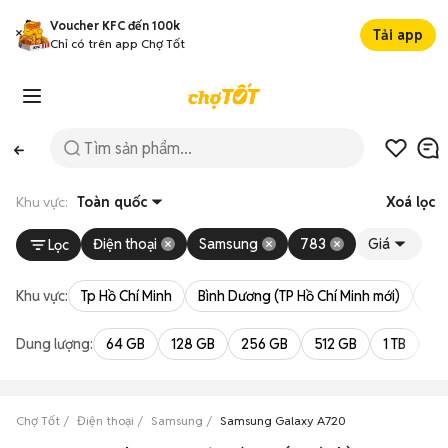
Voucher KFC đến 100k
Tải app
Chỉ có trên app Chợ Tốt
Khu vực:
Toàn quốc
Xoá lọc
Điện thoại
Samsung
783
Giá
Lọc
Khu vực:
Tp Hồ Chí Minh
Bình Dương (TP Hồ Chí Minh mới)
Bà 
Dung lượng:
64 GB
128 GB
256 GB
512 GB
1 TB
2 
Chợ Tốt
Điện thoại
Samsung
Samsung Galaxy A720