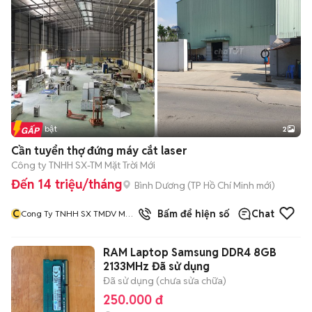
Tin nổi bật
2
Cần tuyển thợ đứng máy cắt laser
Công ty TNHH SX-TM Mặt Trời Mới
Đến 14 triệu/tháng
Bình Dương
(
TP Hồ Chí Minh
mới)
C
1
đã bán
Bấm để hiện số
Chat
Cong Ty TNHH SX TMDV Mat
Troi Moi
RAM Laptop Samsung DDR4 8GB
2133MHz Đã sử dụng
Đã sử dụng (chưa sửa chữa)
250.000 đ