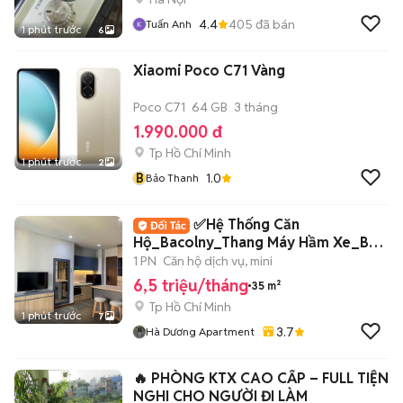
4.4
405
đã bán
Tuấn Anh
1 phút trước
6
Xiaomi Poco C71 Vàng
Poco C71
64 GB
3 tháng
1.990.000 đ
Tp Hồ Chí Minh
1 phút trước
2
B
1.0
Bảo Thanh
✅Hệ Thống Căn
Hộ_Bacolny_Thang Máy Hầm Xe_Bảo
Vệ_Chu Văn An Bình Thạnh
1 PN
Căn hộ dịch vụ, mini
6,5 triệu/tháng
35 m²
Tp Hồ Chí Minh
1 phút trước
7
3.7
Hà Dương Apartment
🔥 PHÒNG KTX CAO CẤP – FULL TIỆN
NGHI CHO NGƯỜI ĐI LÀM