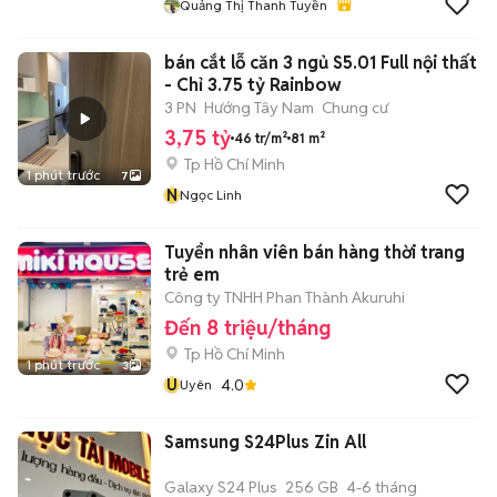
Quảng Thị Thanh Tuyền
bán cắt lỗ căn 3 ngủ S5.01 Full nội thất
- Chỉ 3.75 tỷ Rainbow
3 PN
Hướng Tây Nam
Chung cư
3,75 tỷ
46 tr/m²
81 m²
Tp Hồ Chí Minh
1 phút trước
7
N
Ngọc Linh
Tuyển nhân viên bán hàng thời trang
trẻ em
Công ty TNHH Phan Thành Akuruhi
Đến 8 triệu/tháng
Tp Hồ Chí Minh
1 phút trước
3
U
4.0
Uyên
Samsung S24Plus Zin All
Galaxy S24 Plus
256 GB
4-6 tháng