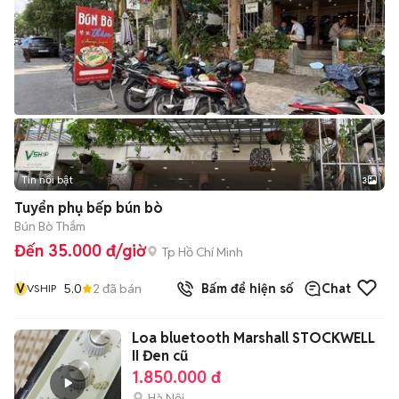
Tin nổi bật
3
Tuyển phụ bếp bún bò
Bún Bò Thắm
Đến 35.000 đ/giờ
Tp Hồ Chí Minh
V
5.0
2
đã bán
Bấm để hiện số
Chat
VSHIP
Loa bluetooth Marshall STOCKWELL
II Đen cũ
1.850.000 đ
Hà Nội