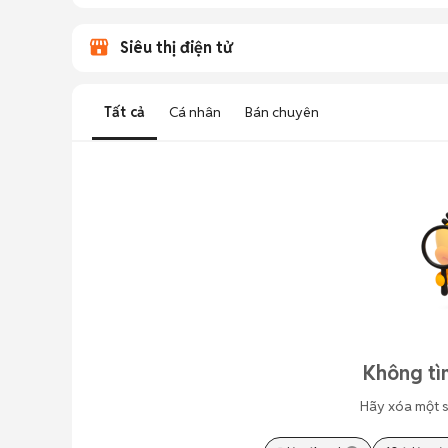
Siêu thị điện tử
Tất cả
Cá nhân
Bán chuyên
Không tì
Hãy xóa một s