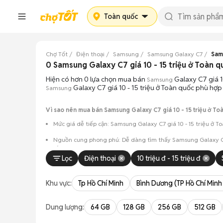
Toàn quốc
Chợ Tốt
Điện thoại
Samsung
Samsung Galaxy C7
Sams
0 Samsung Galaxy C7 giá 10 - 15 triệu ở Toàn
Hiện có hơn 0 lựa chọn mua bán
Galaxy C7 giá 1
Samsung
Galaxy C7 giá 10 - 15 triệu ở Toàn quốc phù hợp
Samsung
Vì sao nên mua bán Samsung Galaxy C7 giá 10 - 15 triệu ở To
Mức giá dễ tiếp cận: Samsung Galaxy C7 giá 10 - 15 triệu ở T
Nguồn cung phong phú: Dễ dàng tìm thấy
Samsung
Galaxy C
sắc.
Lọc
Điện thoại
10 triệu đ - 15 triệu đ
Giao dịch minh bạch: Việc gặp gỡ trực tiếp giúp người 
Mua bán linh hoạt: Hai bên có thể chủ động thỏa thuận
Khu vực:
Tp Hồ Chí Minh
Bình Dương (TP Hồ Chí Minh
Dung lượng:
64 GB
128 GB
256 GB
512 GB