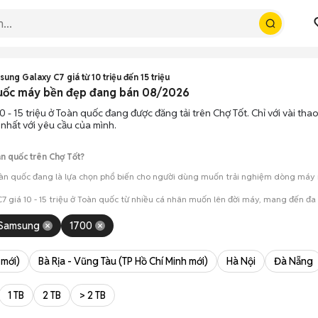
ung Galaxy C7 giá từ 10 triệu đến 15 triệu
 quốc máy bền đẹp đang bán 08/2026
0 - 15 triệu ở Toàn quốc đang được đăng tải trên Chợ Tốt. Chỉ với vài th
 nhất với yêu cầu của mình.
àn quốc trên Chợ Tốt?
oàn quốc đang là lựa chọn phổ biến cho người dùng muốn trải nghiệm dòng máy này
7 giá 10 - 15 triệu ở Toàn quốc từ nhiều cá nhân muốn lên đời máy, mang đến đa
Samsung
1700
mua đánh giá chính xác hiệu năng thực tế của máy so với mô tả trên tin 
 giá cả và địa điểm giao nhận, chốt giao dịch nhanh chóng khi đạt được 
 mới)
Bà Rịa - Vũng Tàu (TP Hồ Chí Minh mới)
Hà Nội
Đà Nẵng
1 TB
2 TB
> 2 TB