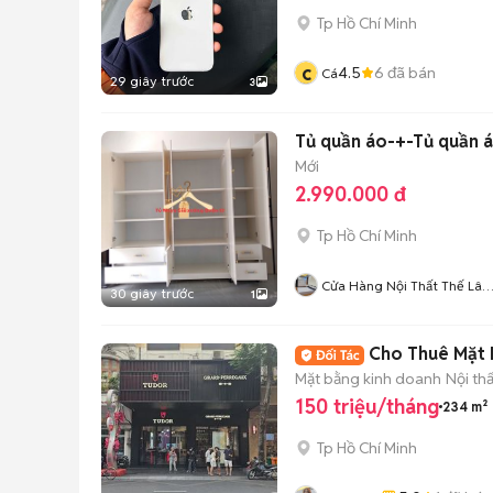
Tp Hồ Chí Minh
c
4.5
6
đã bán
Cá
29 giây trước
3
Tủ quần áo-+-Tủ quần 
Mới
2.990.000 đ
Tp Hồ Chí Minh
Cửa Hàng Nội Thất Thế Lâ
30 giây trước
1
98
Cho Thuê Mặt 
Mặt bằng kinh doanh
Nội th
150 triệu/tháng
234 m²
Tp Hồ Chí Minh