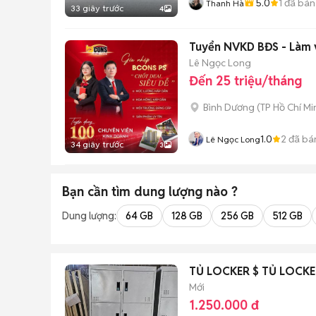
5.0
1
đã bán
Thanh Hà
33 giây trước
4
Tuyển NVKD BĐS - Làm v
Lê Ngọc Long
Đến 25 triệu/tháng
Bình Dương
(
TP Hồ Chí Mi
1.0
2
đã bá
Lê Ngọc Long
34 giây trước
3
Bạn cần tìm
dung lượng
nào ?
Dung lượng:
64 GB
128 GB
256 GB
512 GB
TỦ LOCKER $ TỦ LOCK
Mới
1.250.000 đ