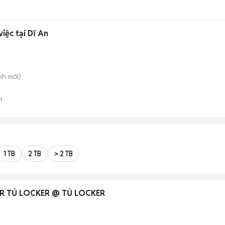
iệc tại Dĩ An
nh
mới)
n
1 TB
2 TB
> 2 TB
ER TỦ LOCKER @ TỦ LOCKER