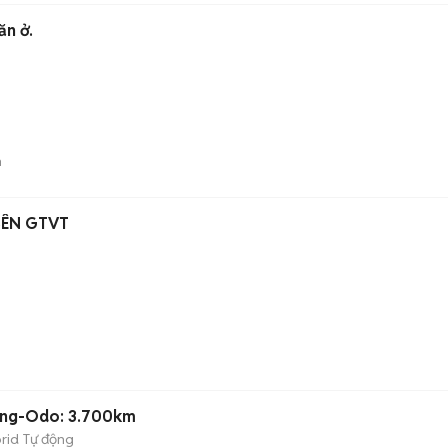
ăn ở.
n
BÊN GTVT
ắng-Odo: 3.700km
rid
Tự động