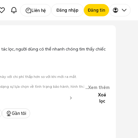
Đăng nhập
Đăng tin
Liên hệ
ao tác lọc, người dùng có thể nhanh chóng tìm thấy chiếc
 với chi phí thấp hơn so với khi mới ra mắt.
 dạng sự lựa chọn về tình trạng bảo hành, hình thức máy và màu
...Xem thêm
Xoá
lọc
đăng.
tiếng nói chung.
Gần tôi