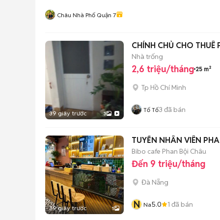
Châu Nhà Phố Quận 7
CHÍNH CHỦ CHO THUÊ 
Nhà trống
2,6 triệu/tháng
25 m²
Tp Hồ Chí Minh
3
đã bán
Tố Tố
39 giây trước
3
TUYỂN NHÂN VIÊN PHA 
Bibo cafe Phan Bội Châu
Đến 9 triệu/tháng
Đà Nẵng
N
5.0
1
đã bán
Na
39 giây trước
1