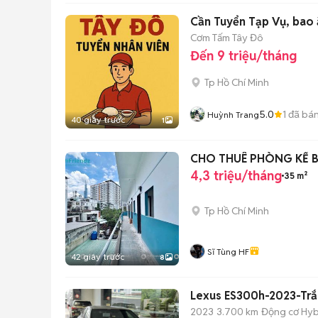
Cần Tuyển Tạp Vụ, bao 
Cơm Tấm Tây Đô
Đến 9 triệu/tháng
Tp Hồ Chí Minh
5.0
1
đã bá
Huỳnh Trang
40 giây trước
1
CHO THUÊ PHÒNG KẾ 
4,3 triệu/tháng
35 m²
Tp Hồ Chí Minh
Sĩ Tùng HF
42 giây trước
8
Lexus ES300h-2023-Tr
2023
3.700 km
Động cơ Hyb