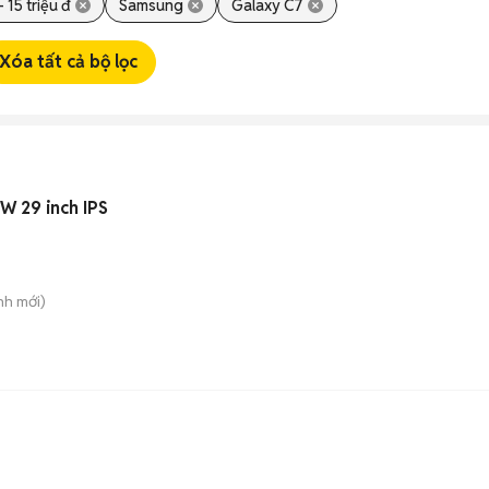
- 15 triệu đ
Samsung
Galaxy C7
Xóa tất cả bộ lọc
 29 inch IPS
nh
mới)