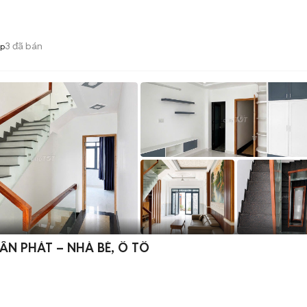
3
đã bán
op
N PHÁT – NHÀ BÈ, Ô TÔ