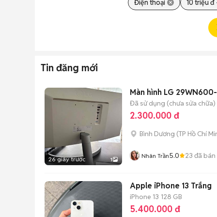
Điện thoại
10 triệu đ 
Tin đăng mới
Màn hình LG 29WN600-W
Đã sử dụng (chưa sửa chữa)
2.300.000 đ
Bình Dương
(
TP Hồ Chí Mi
5.0
23
đã bán
Nhân Trần
26 giây trước
1
Apple iPhone 13 Trắng
iPhone 13
128 GB
5.400.000 đ