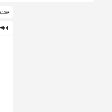
a hàng
ới