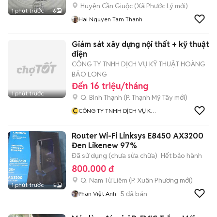
Huyện Cần Giuộc
(
Xã Phước Lý
mới)
1 phút trước
6
Hai Nguyen Tam Thanh
Giám sát xây dựng nội thất + kỹ thuật
điện
CÔNG TY TNHH DỊCH VỤ KỸ THUẬT HOÀNG
BẢO LONG
Đến 16 triệu/tháng
1 phút trước
Q. Bình Thạnh
(
P. Thạnh Mỹ Tây
mới)
C
CÔNG TY TNHH DỊCH VỤ KỸ
THUẬT HOÀNG BẢO LONG
Router Wi-Fi Linksys E8450 AX3200
Đen Likenew 97%
Đã sử dụng (chưa sửa chữa)
Hết bảo hành
800.000 đ
Q. Nam Từ Liêm
(
P. Xuân Phương
mới)
1 phút trước
5
5
đã bán
Phan Việt Anh