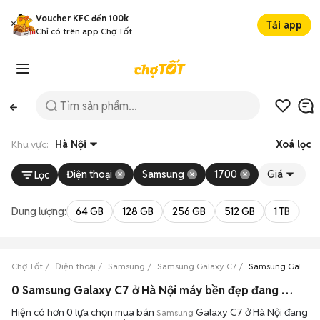
Voucher KFC đến 100k
Tải app
Chỉ có trên app Chợ Tốt
Khu vực:
Hà Nội
Xoá lọc
Điện thoại
Samsung
1700
Giá
Lọc
Dung lượng:
64 GB
128 GB
256 GB
512 GB
1 TB
2 
Chợ Tốt
Điện thoại
Samsung
Samsung Galaxy C7
Samsung Galaxy 
0 Samsung Galaxy C7 ở Hà Nội máy bền đẹp đang bán 08/2026
Hiện có hơn 0 lựa chọn mua bán
Galaxy C7 ở Hà Nội đang
Samsung