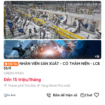
Tin nổi bật
6
+
2
NHÂN VIÊN SẢN XUẤT - CÓ THÂM NIÊN - LCB
5tr9
GREEN SPEED
Đến 15 triệu/tháng
Thành phố Thủ Đức
(
P. Tăng Nhơn Phú
mới)
Bấm để hiện số
Chat
Hi Ánh