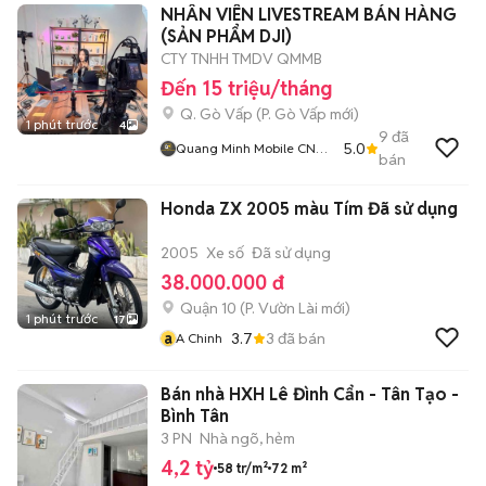
NHÂN VIÊN LIVESTREAM BÁN HÀNG
(SẢN PHẨM DJI)
CTY TNHH TMDV QMMB
Đến 15 triệu/tháng
Q. Gò Vấp
(
P. Gò Vấp
mới)
1 phút trước
4
9
đã
5.0
Quang Minh Mobile CN
bán
Gò Vấp
Honda ZX 2005 màu Tím Đã sử dụng
2005
Xe số
Đã sử dụng
38.000.000 đ
Quận 10
(
P. Vườn Lài
mới)
1 phút trước
17
a
3.7
3
đã bán
A Chinh
Bán nhà HXH Lê Đình Cẩn - Tân Tạo -
Bình Tân
3 PN
Nhà ngõ, hẻm
4,2 tỷ
58 tr/m²
72 m²