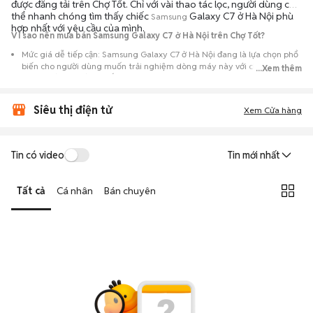
được đăng tải trên Chợ Tốt. Chỉ với vài thao tác lọc, người dùng có
thể nhanh chóng tìm thấy chiếc
Galaxy C7 ở Hà Nội phù
Samsung
hợp nhất với yêu cầu của mình.
Vì sao nên mua bán Samsung Galaxy C7 ở Hà Nội trên Chợ Tốt?
Mức giá dễ tiếp cận: Samsung Galaxy C7 ở Hà Nội đang là lựa chọn phổ
biến cho người dùng muốn trải nghiệm dòng máy này với chi phí thấp
...Xem thêm
hơn so với khi mới ra mắt.
Nguồn cung phong phú: Dễ dàng tìm thấy
Samsung
Galaxy C7 ở Hà Nội
Siêu thị điện tử
từ nhiều cá nhân muốn lên đời máy, mang đến đa dạng sự lựa chọn về
Xem Cửa hàng
tình trạng bảo hành, hình thức máy và màu sắc.
Giao dịch minh bạch: Việc gặp gỡ trực tiếp giúp người mua
Tin có video
Tin mới nhất
đánh giá chính xác hiệu năng thực tế của máy so với mô tả trên
tin đăng.
Tất cả
Cá nhân
Bán chuyên
Mua bán linh hoạt: Hai bên có thể chủ động thỏa thuận giá cả và
địa điểm giao nhận, chốt giao dịch nhanh chóng khi đạt được
tiếng nói chung.