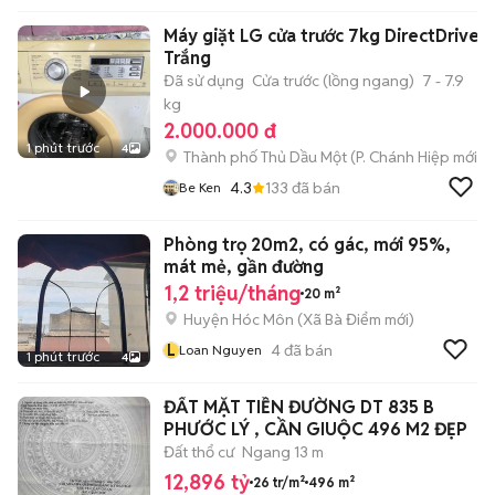
Máy giặt LG cửa trước 7kg DirectDrive
Trắng
Đã sử dụng
Cửa trước (lồng ngang)
7 - 7.9
kg
2.000.000 đ
1 phút trước
4
Thành phố Thủ Dầu Một
(
P. Chánh Hiệp
mới)
4.3
133
đã bán
Be Ken
Phòng trọ 20m2, có gác, mới 95%,
mát mẻ, gần đường
1,2 triệu/tháng
20 m²
Huyện Hóc Môn
(
Xã Bà Điểm
mới)
L
4
đã bán
Loan Nguyen
1 phút trước
4
ĐẤT MẶT TIỀN ĐƯỜNG DT 835 B
PHƯỚC LÝ , CẦN GIUỘC 496 M2 ĐẸP
Đất thổ cư
Ngang 13 m
12,896 tỷ
26 tr/m²
496 m²