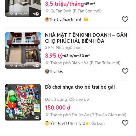
3,5 triệu/tháng
45 m²
Q. Tân Bình
(
P. Tân Sơn
mới)
1 phút trước
9
The Siu Apartment
NHÀ MẶT TIỀN KINH DOANH – GẦN
CHỢ PHÚC HẢI, BIÊN HÒA
3 PN
Nhà ngõ, hẻm
3,95 tỷ
63 tr/m²
63 m²
Thành phố Biên Hòa
(
P. Tân Triều
mới)
1 phút trước
9
Thu Hảo
Đồ chơi nhựa cho bé trai bé gái
Đã sử dụng
Đồ cho bé
150.000 đ
Thành phố Thuận An
(
P. Thuận Giao
mới)
1 phút trước
3
T
3.0
1
đã bán
Trần Tuyết Hạnh