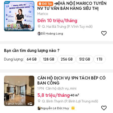
📣[HÀ NỘI] MARICO TUYỂN
NV TƯ VẤN BÁN HÀNG SIÊU THỊ
Marico
Đến 10 triệu/tháng
Q. Hai Bà Trưng
(
P. Vĩnh Tuy
mới)
1 phút trước
1
Đỗ Hoàng Long
Bạn cần tìm
dung lượng
nào ?
Dung lượng:
64 GB
128 GB
256 GB
512 GB
1 TB
2 
CĂN HỘ DỊCH VỤ 1PN TÁCH BẾP CÓ
BAN CÔNG
1 PN
Căn hộ dịch vụ, mini
5,8 triệu/tháng
40 m²
Q. Bình Thạnh
(
P. Bình Lợi Trung
mới)
1 phút trước
8
Nguyễn Lê Đức Huy