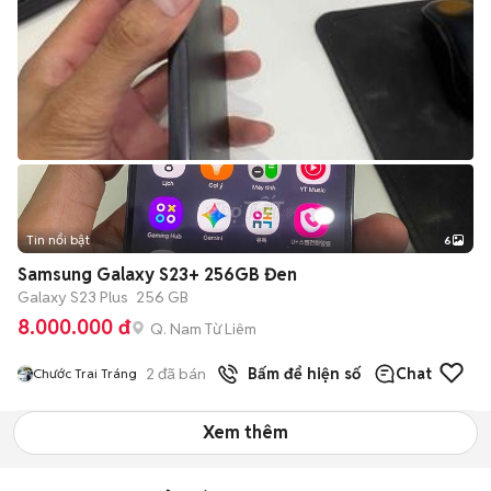
Tin nổi bật
6
+
2
Samsung Galaxy S23+ 256GB Đen
Galaxy S23 Plus
256 GB
8.000.000 đ
Q. Nam Từ Liêm
2
đã bán
Bấm để hiện số
Chat
Chước Trai Tráng
Xem thêm