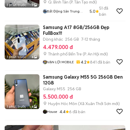
Q. Bình Tân
(
P. Tân Tạo
mới)
1 phút trước
7
51
đã
5.0
Bất Động Sản Trung
bán
Thực
Samsung A17 8GB/256GB Đẹp
FullBox!!!
Dòng khác
256 GB
7-12 tháng
4.479.000 đ
Thành phố Bến Tre
(
P. An Hội
mới)
1 phút trước
6
4.2
841
đã bán
VẠN LỢI MOBILE
Samsung Galaxy M55 5G 256GB Đen
12GB
Galaxy M55
256 GB
5.500.000 đ
Huyện Hóc Môn
(
Xã Xuân Thới Sơn
mới)
1 phút trước
6
4.4
6
đã bán
House