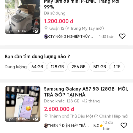
Máy làm đá mini P-EMIC Trắng Mới
99%
Đã sử dụng
1.200.000 đ
Quận 12
(
P. Trung Mỹ Tây
mới)
1 phút trước
4
1
đã bán
CTY NÔNG NGHIỆP THỦY
SẢN OBC
Bạn cần tìm
dung lượng
nào ?
Dung lượng:
64 GB
128 GB
256 GB
512 GB
1 TB
2 
Samsung Galaxy A57 5G 128GB- MỚI,
TRẢ GÓP TẠI NHÀ
Dòng khác
128 GB
>12 tháng
2.600.000 đ
Thành phố Thủ Dầu Một
(
P. Chánh Hiệp
mới)
1 phút trước
4
10
đã
5.0
THIÊN Ý ĐIỆN MÁY TRẢ
bán
GÓP