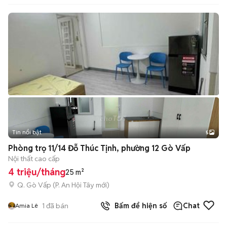
Tin nổi bật
5
Phòng trọ 11/14 Đỗ Thúc Tịnh, phường 12 Gò Vấp
Nội thất cao cấp
4 triệu/tháng
25 m²
Q. Gò Vấp
(
P. An Hội Tây
mới)
1
đã bán
Bấm để hiện số
Chat
Amia Lê