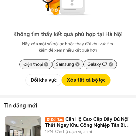
Không tìm thấy kết quả phù hợp tại Hà Nội
Hãy xóa một số bộ lọc hoặc thay đổi khu vực tìm 
kiếm để xem nhiều kết quả hơn
Điện thoại
Samsung
Galaxy C7
Đổi khu vực
Xóa tất cả bộ lọc
Tin đăng mới
Căn Hộ Cao Cấp Đầy Đủ Nội
Thất Ngay Khu Công Nghiệp Tân Bình
- Etown
1 PN
Căn hộ dịch vụ, mini