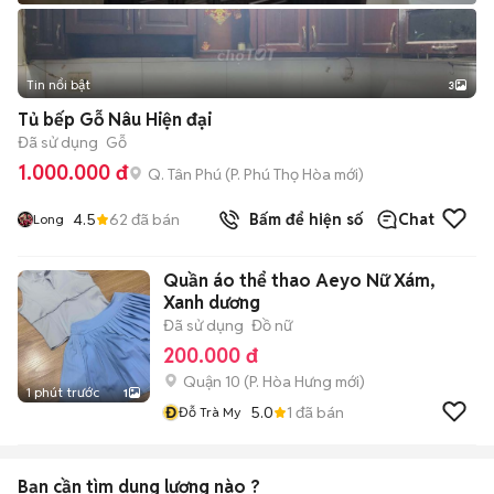
Tin nổi bật
3
Tủ bếp Gỗ Nâu Hiện đại
Đã sử dụng
Gỗ
1.000.000 đ
Q. Tân Phú
(
P. Phú Thọ Hòa
mới)
4.5
62
đã bán
Bấm để hiện số
Chat
Long
Quần áo thể thao Aeyo Nữ Xám,
Xanh dương
Đã sử dụng
Đồ nữ
200.000 đ
Quận 10
(
P. Hòa Hưng
mới)
1 phút trước
1
Đ
5.0
1
đã bán
Đỗ Trà My
Bạn cần tìm
dung lượng
nào ?