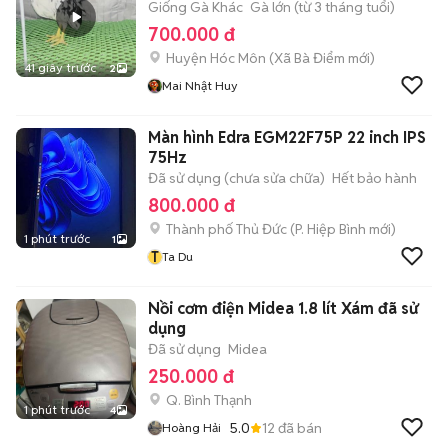
Giống Gà Khác
Gà lớn (từ 3 tháng tuổi)
700.000 đ
Huyện Hóc Môn
(
Xã Bà Điểm
mới)
41 giây trước
2
Mai Nhật Huy
Màn hình Edra EGM22F75P 22 inch IPS
75Hz
Đã sử dụng (chưa sửa chữa)
Hết bảo hành
800.000 đ
Thành phố Thủ Đức
(
P. Hiệp Bình
mới)
1 phút trước
1
T
Ta Du
Nồi cơm điện Midea 1.8 lít Xám đã sử
dụng
Đã sử dụng
Midea
250.000 đ
Q. Bình Thạnh
1 phút trước
4
5.0
12
đã bán
Hoàng Hải