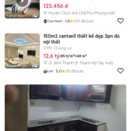
123.456 đ
Huyện Chợ Lách
(
Xã Phú Phụng
mới)
1 phút trước
3
1.8
109
đã bán
Cao Nam
150m2 cantavil thiết kế đẹp 3pn đủ
nội thất
3 PN
Chung cư
12,6 tỷ
85 tr/m²
148 m²
Q. Bình Thạnh
(
P. Thạnh Mỹ Tây
mới)
1 phút trước
8
5.0
28
đã bán
Lee