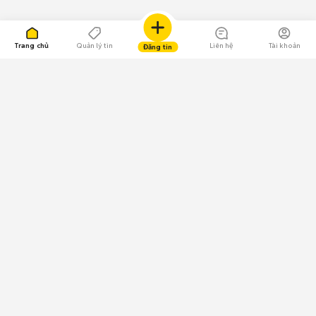
Trang chủ
Quản lý tin
Liên hệ
Tài khoản
Đăng tin
109.000 Bình chọn
Tải ứng dụng Chợ Tốt
Về Chợ Tốt
Quy chế sàn
Chính sách bảo mật
Giải quyết tranh chấp
CÔNG TY TNHH CHỢ TỐT - Người đại diện theo pháp luật:
Nguyễn Trọng Tấn; GPDKKD: 0312120782 do Sở KH & ĐT TP.HCM cấp ngày
11/01/2013;
GPMXH: 185/GP-BTTTT do Bộ Thông tin và Truyền thông
cấp ngày 09/07/2024 - Chịu trách nhiệm