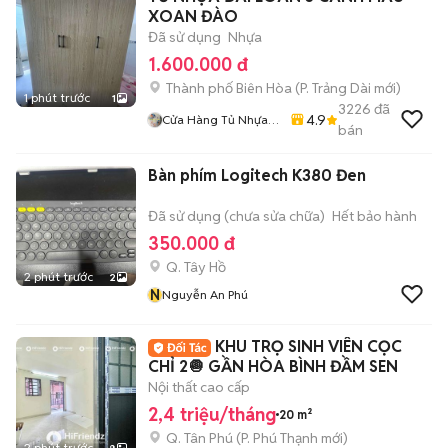
XOAN ĐÀO
Đã sử dụng
Nhựa
1.600.000 đ
Thành phố Biên Hòa
(
P. Trảng Dài
mới)
1 phút trước
1
3226
đã
4.9
Cửa Hàng Tủ Nhựa
bán
Đài Loan Hoàng
Quân
Bàn phím Logitech K380 Đen
Đã sử dụng (chưa sửa chữa)
Hết bảo hành
350.000 đ
Q. Tây Hồ
2 phút trước
2
N
Nguyễn An Phú
KHU TRỌ SINH VIÊN CỌC
CHỈ 2🧅 GẦN HÒA BÌNH ĐẦM SEN
Nội thất cao cấp
2,4 triệu/tháng
20 m²
Q. Tân Phú
(
P. Phú Thạnh
mới)
2 phút trước