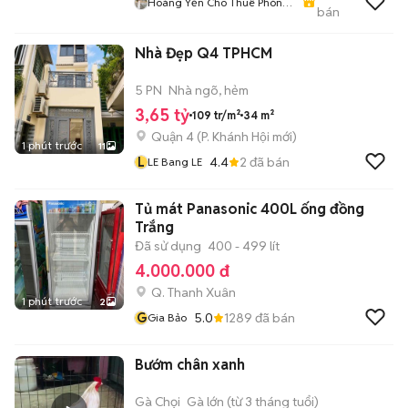
Hoàng Yến Cho Thuê Phòng
bán
- CHDV TpHCM
Nhà Đẹp Q4 TPHCM
5 PN
Nhà ngõ, hẻm
3,65 tỷ
109 tr/m²
34 m²
Quận 4
(
P. Khánh Hội
mới)
1 phút trước
11
L
4.4
2
đã bán
LE Bang LE
Tủ mát Panasonic 400L ống đồng
Trắng
Đã sử dụng
400 - 499 lít
4.000.000 đ
Q. Thanh Xuân
1 phút trước
2
G
5.0
1289
đã bán
Gia Bảo
Bướm chân xanh
Gà Chọi
Gà lớn (từ 3 tháng tuổi)