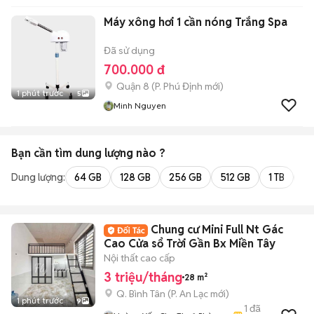
Máy xông hơi 1 cần nóng Trắng Spa
Đã sử dụng
700.000 đ
Quận 8
(
P. Phú Định
mới)
1 phút trước
5
Minh Nguyen
Bạn cần tìm
dung lượng
nào ?
Dung lượng:
64 GB
128 GB
256 GB
512 GB
1 TB
2 
Chung cư Mini Full Nt Gác
Cao Cửa sổ Trời Gần Bx Miền Tây
Nội thất cao cấp
3 triệu/tháng
28 m²
Q. Bình Tân
(
P. An Lạc
mới)
1 phút trước
9
1
đã