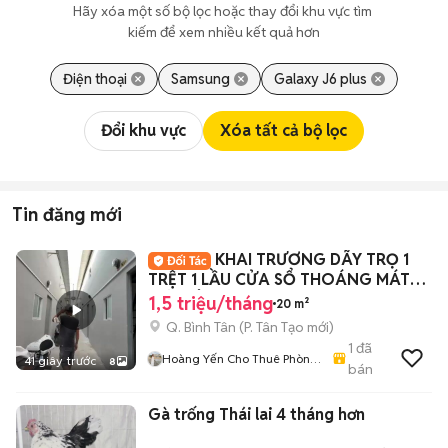
Hãy xóa một số bộ lọc hoặc thay đổi khu vực tìm 
kiếm để xem nhiều kết quả hơn
Điện thoại
Samsung
Galaxy J6 plus
Đổi khu vực
Xóa tất cả bộ lọc
Tin đăng mới
KHAI TRƯƠNG DÃY TRỌ 1
TRỆT 1 LẦU CỬA SỔ THOÁNG MÁT
MỚI XÂY 100%
1,5 triệu/tháng
20 m²
Q. Bình Tân
(
P. Tân Tạo
mới)
1
đã
Hoàng Yến Cho Thuê Phòng
41 giây trước
8
bán
- CHDV TpHCM
Gà trống Thái lai 4 tháng hơn