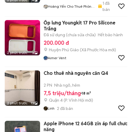
8
1
đã
Hoàng Yến Cho Thuê Phòng
bán
- CHDV TpHCM
Ốp lưng Youngkit 17 Pro Silicone
Trắng
Đã sử dụng (chưa sửa chữa)
Hết bảo hành
200.000 đ
Huyện Phú Giáo
(
Xã Phước Hòa
mới)
2 phút trước
2
Aimer Vent
Cho thuê nhà nguyên căn Q4
2 PN
Nhà ngõ, hẻm
7,5 triệu/tháng
18 m²
Quận 4
(
P. Vĩnh Hội
mới)
2 phút trước
12
2
đã bán
Linh
Apple iPhone 12 64GB zin áp full chưc
năng