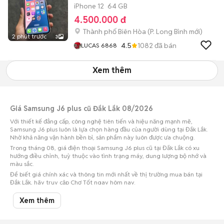
iPhone 12
64 GB
4.500.000 đ
Thành phố Biên Hòa
(
P. Long Bình
mới)
2 phút trước
3
4.5
1082
đã bán
LUCAS 6868
Xem thêm
Giá Samsung J6 plus cũ Đắk Lắk 08/2026
Với thiết kế đẳng cấp, công nghệ tiên tiến và hiệu năng mạnh mẽ,
Samsung J6 plus luôn là lựa chọn hàng đầu của người dùng tại Đắk Lắk.
Nhờ khả năng vận hành bền bỉ, sản phẩm này luôn được ưa chuộng.
Trong tháng 08, giá điện thoại Samsung J6 plus cũ tại Đắk Lắk có xu
hướng điều chỉnh, tuỳ thuộc vào tình trạng máy, dung lượng bộ nhớ và
màu sắc.
Để biết giá chính xác và thông tin mới nhất về thị trường mua bán tại
Đắk Lắk, hãy truy cập Chợ Tốt ngay hôm nay.
Lưu ý:
Mức giá được tổng hợp từ các tin đăng trên Chợ Tốt, chỉ mang tính
Xem thêm
chất tham khảo.
Chợ Tốt - Nơi mua bán Samsung J6 plus cũ ở Đắk Lắk giá tốt nhất!