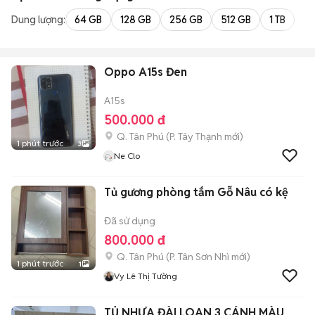
Dung lượng:
64 GB
128 GB
256 GB
512 GB
1 TB
2 
Oppo A15s Đen
A15s
500.000 đ
Q. Tân Phú
(
P. Tây Thạnh
mới)
1 phút trước
3
Ne Clo
Tủ gương phòng tắm Gỗ Nâu có kệ
Đã sử dụng
800.000 đ
Q. Tân Phú
(
P. Tân Sơn Nhì
mới)
1 phút trước
1
Vy Lê Thị Tường
TỦ NHỰA ĐÀI LOAN 3 CÁNH MÀU