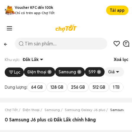
Voucher KFC đến 100k
Tải app
Chỉ có trên app Chợ Tốt
Khu vực:
Đắk Lắk
Xoá lọc
Điện thoại
Samsung
599
Giá
Lọc
Dung lượng:
64 GB
128 GB
256 GB
512 GB
1 TB
2 
Chợ Tốt
Điện thoại
Samsung
Samsung Galaxy J6 plus
Samsung Gala
0 Samsung J6 plus cũ Đắk Lắk chính hãng