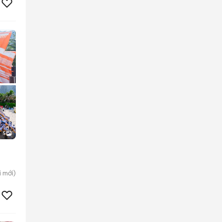
5
i
mới)