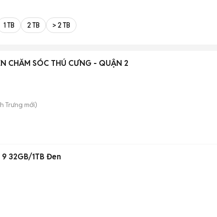
1 TB
2 TB
> 2 TB
N CHĂM SÓC THÚ CƯNG - QUẬN 2
nh Trưng
mới)
 9 32GB/1TB Đen