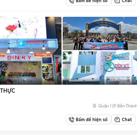
Bấm để hiện số
Chat
 THỰC
Quận 1
(
P. Bến Thàn
Bấm để hiện số
Chat