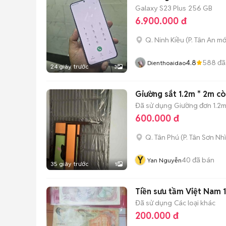
Galaxy S23 Plus
256 GB
6.900.000 đ
Q. Ninh Kiều
(
P. Tân An
mớ
4.8
588
đã
Dienthoaidao
24 giây trước
3
Giường sắt 1.2m * 2m cò
Đã sử dụng
Giường đơn 1.2m
600.000 đ
Q. Tân Phú
(
P. Tân Sơn Nhì
Y
40
đã bán
Yan Nguyễn
35 giây trước
1
Tiền sưu tầm Việt Nam 
Đã sử dụng
Các loại khác
200.000 đ