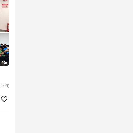
4
ú
mới)