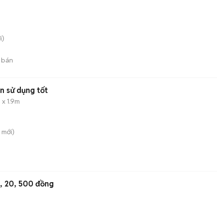
i)
 bán
n sử dụng tốt
 x 1.9m
mới)
1, 20, 500 đồng