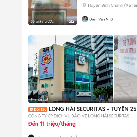
Huyện Bình Chánh
(
Xã Tâ
Đàm Văn Nhớ
35 giây trước
2
Tin nổi bật
LONG HẢI SECURITAS - TUYỂN 2
CÔNG TY CP DỊCH VỤ BẢO VỆ LONG HẢI SECURITAS
Đến 11 triệu/tháng