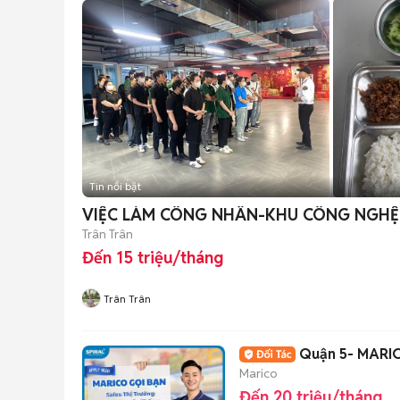
Tin nổi bật
VIỆC LÀM CÔNG NHÂN-KHU CÔNG NGHỆ
Trân Trân
Đến 15 triệu/tháng
Trân Trân
Quận 5- MARI
Marico
Đến 20 triệu/tháng