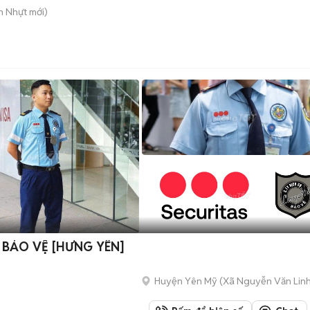
n Nhựt
mới)
5 BẢO VỆ [HƯNG YÊN]
Huyện Yên Mỹ
(
Xã Nguyễn Văn Lin