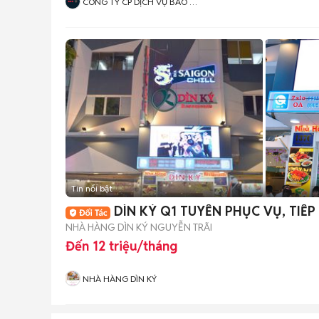
CÔNG TY CP DỊCH VỤ BẢO VỆ
LONG HẢI SECURITAS CHI
NHÁNH HÀ NỘI
Tin nổi bật
DÌN KÝ Q1 TUYỂN PHỤC VỤ, TIẾP
NHÀ HÀNG DÌN KÝ NGUYỄN TRÃI
Đến 12 triệu/tháng
NHÀ HÀNG DÌN KÝ