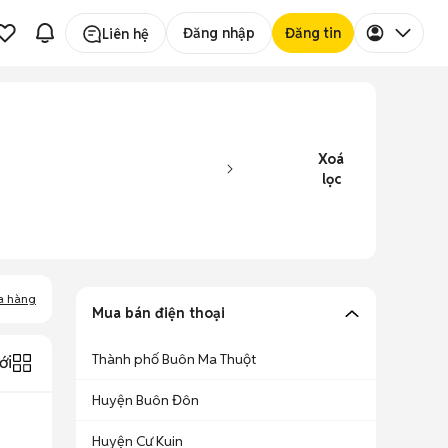
Đăng nhập
Đăng tin
Liên hệ
Xoá
lọc
a hàng
Mua bán điện thoại
Thành phố Buôn Ma Thuột
ới
Huyện Buôn Đôn
Huyện Cư Kuin