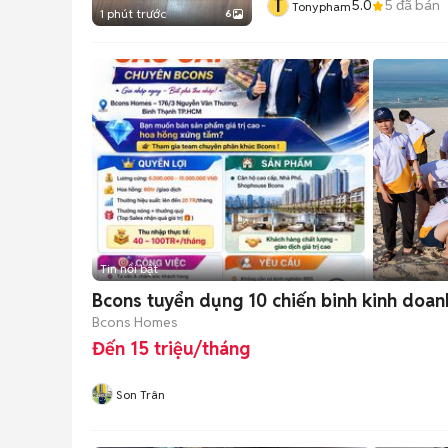
T
5.0
5
đã bán
Tonypham
1 phút trước
6
Tin nổi bật
Bcons tuyển dụng 10 chiến binh kinh doan
Bcons Homes
Đến 15 triệu/tháng
Son Trân