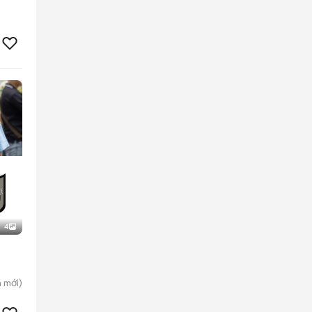
4
h
mới)