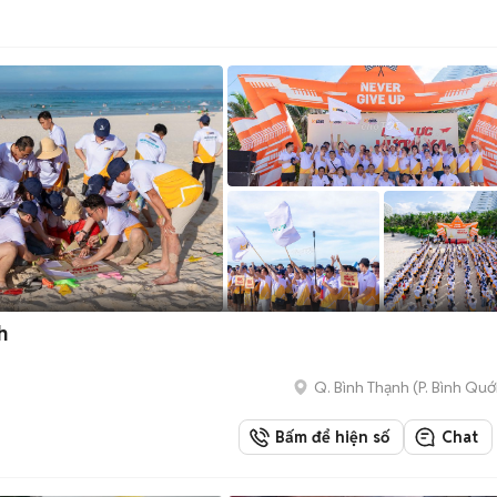
h
Q. Bình Thạnh
(
P. Bình Quớ
Bấm để hiện số
Chat