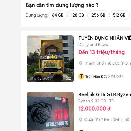
Bạn cần tìm
dung lượng
nào ?
Dung lượng:
64 GB
128 GB
256 GB
512 GB
TUYỂN DỤNG NHÂN VIÊ
Daisy and Paws
Đến 13 triệu/tháng
Thành phố Thủ Đức
(
P. Bì
T
8
đã bán
Trần Hữu Đức
44 giây trước
2
Beelink GT5 GTR Ryzen
Ryzen 9
32 GB
1 TB
12.000.000 đ
Quận 11
(
P. Hòa Bình
mới)