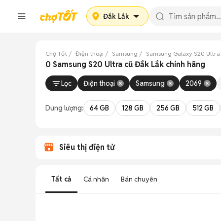
Đắk Lắk
Chợ Tốt
Điện thoại
Samsung
Samsung Galaxy S20 Ultra
0 Samsung S20 Ultra cũ Đắk Lắk chính hãng
Lọc
Điện thoại
Samsung
2069
Dung lượng:
64 GB
128 GB
256 GB
512 GB
Siêu thị điện tử
Tất cả
Cá nhân
Bán chuyên