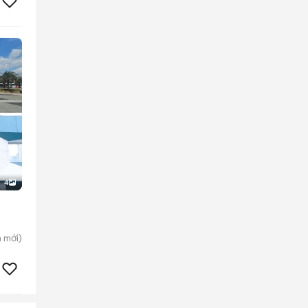
4
h
mới)