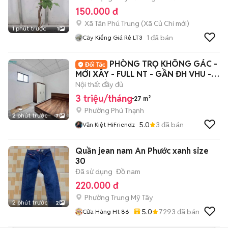
150.000 đ
Xã Tân Phú Trung
(
Xã Củ Chi
mới)
1 phút trước
1
1
đã bán
Cây Kiểng Giá Rẻ LT3
PHÒNG TRỌ KHÔNG GÁC -
MỚI XÂY - FULL NT - GẦN ĐH VHU -
GO PHÚ THẠNH🎉
Nội thất đầy đủ
3 triệu/tháng
27 m²
Phường Phú Thạnh
2 phút trước
7
5.0
3
đã bán
Văn Kiệt HiFriendz
Quần jean nam An Phước xanh size
30
Đã sử dụng
Đồ nam
220.000 đ
Phường Trung Mỹ Tây
2 phút trước
2
5.0
7293
đã bán
Cửa Hàng Ht 86