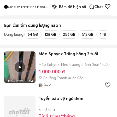
9
đã bán
Bấm để hiện số
Chat
Công Ty TNHH Nhà Hàng
Hàn Quốc Meat And Meet
Bạn cần tìm
dung lượng
nào ?
Dung lượng:
64 GB
128 GB
256 GB
512 GB
1 TB
2 
Mèo Sphynx Trắng hồng 2 tuổi
Mèo Sphynx
Mèo trưởng thành (hơn 1 tuổi)
1.000.000 đ
Phường Thanh Xuân Bắc
1 phút trước
5
Cần Vũ
Tuyển bảo vệ ngủ đêm
Kimchung
Từ 2 triệu/tháng