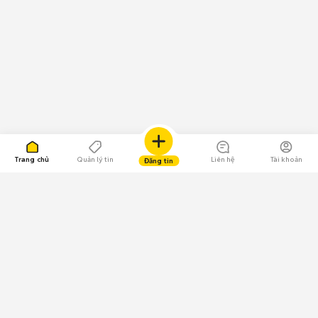
Trang chủ
Quản lý tin
Liên hệ
Tài khoản
Đăng tin
109.000 Bình chọn
Tải ứng dụng Chợ Tốt