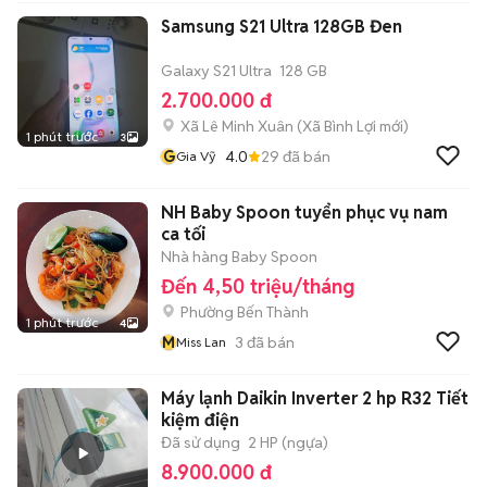
Samsung S21 Ultra 128GB Đen
Galaxy S21 Ultra
128 GB
2.700.000 đ
Xã Lê Minh Xuân
(
Xã Bình Lợi
mới)
1 phút trước
3
G
4.0
29
đã bán
Gia Vỹ
NH Baby Spoon tuyển phục vụ nam
ca tối
Nhà hàng Baby Spoon
Đến 4,50 triệu/tháng
Phường Bến Thành
1 phút trước
4
M
3
đã bán
Miss Lan
Máy lạnh Daikin Inverter 2 hp R32 Tiết
kiệm điện
Đã sử dụng
2 HP (ngựa)
8.900.000 đ