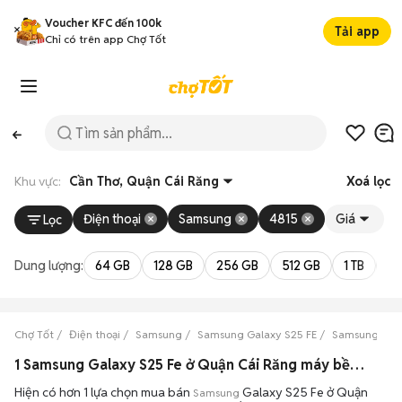
Voucher KFC đến 100k
Tải app
Chỉ có trên app Chợ Tốt
Khu vực:
Cần Thơ, Quận Cái Răng
Xoá lọc
Điện thoại
Samsung
4815
Giá
Lọc
Dung lượng:
64 GB
128 GB
256 GB
512 GB
1 TB
2 
Chợ Tốt
Điện thoại
Samsung
Samsung Galaxy S25 FE
Samsung Gala
1 Samsung Galaxy S25 Fe ở Quận Cái Răng máy bền đẹp đang bán 08/2026
Hiện có hơn 1 lựa chọn mua bán
Galaxy S25 Fe ở Quận
Samsung