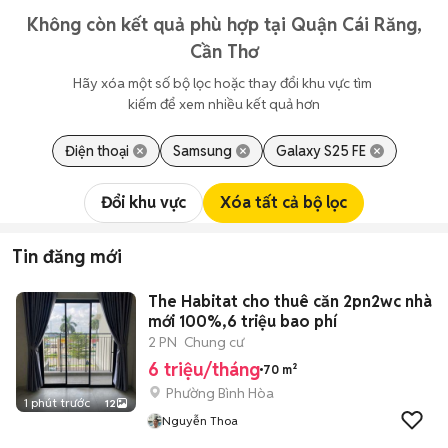
Không còn kết quả phù hợp tại Quận Cái Răng,
Cần Thơ
Hãy xóa một số bộ lọc hoặc thay đổi khu vực tìm 
kiếm để xem nhiều kết quả hơn
Điện thoại
Samsung
Galaxy S25 FE
Đổi khu vực
Xóa tất cả bộ lọc
Tin đăng mới
The Habitat cho thuê căn 2pn2wc nhà
mới 100%,6 triệu bao phí
2 PN
Chung cư
6 triệu/tháng
70 m²
Phường Bình Hòa
1 phút trước
12
Nguyễn Thoa