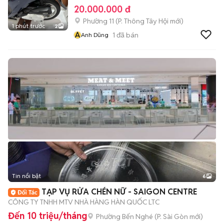
20.000.000 đ
Phường 11
(
P. Thông Tây Hội
mới)
1 phút trước
2
A
1
đã bán
Anh Dũng
Tin nổi bật
6
+
2
TẠP VỤ RỬA CHÉN NỮ - SAIGON CENTRE
CÔNG TY TNHH MTV NHÀ HÀNG HÀN QUỐC LTC
Đến 10 triệu/tháng
Phường Bến Nghé
(
P. Sài Gòn
mới)