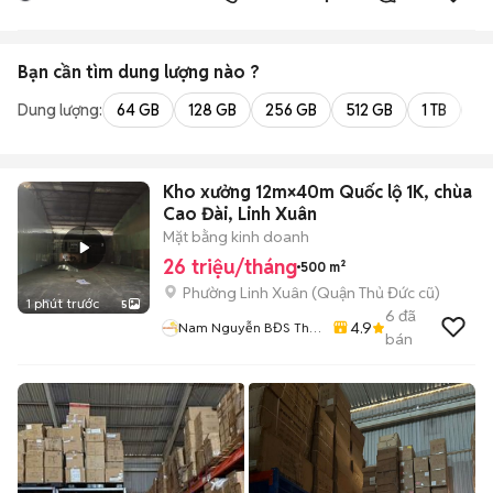
Bạn cần tìm
dung lượng
nào ?
Dung lượng:
64 GB
128 GB
256 GB
512 GB
1 TB
2 
Kho xưởng 12m×40m Quốc lộ 1K, chùa
Cao Đài, Linh Xuân
Mặt bằng kinh doanh
26 triệu/tháng
500 m²
Phường Linh Xuân (Quận Thủ Đức cũ)
1 phút trước
5
6
đã
4.9
Nam Nguyễn BĐS Thủ
bán
Đức