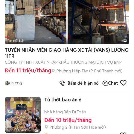
Tin nổi bật
2
TUYỂN NHÂN VIÊN GIAO HÀNG XE TẢI (VANS) LƯƠNG
11TR
CÔNG TY TNHH XUẤT NHẬP KHẨU THƯƠNG MẠI DỊCH VỤ BNP
Đến 11 triệu/tháng
Phường Hiệp Tân
(
P. Phú Thạnh
mới)
Bấm để hiện số
Chat
Chương
Tủ thớt bao ăn ở
Nhà hàng Bếp Dì Toàn
Đến 10 triệu/tháng
Phường 2
(
P. Tân Sơn Hòa
mới)
1 phút trước
1