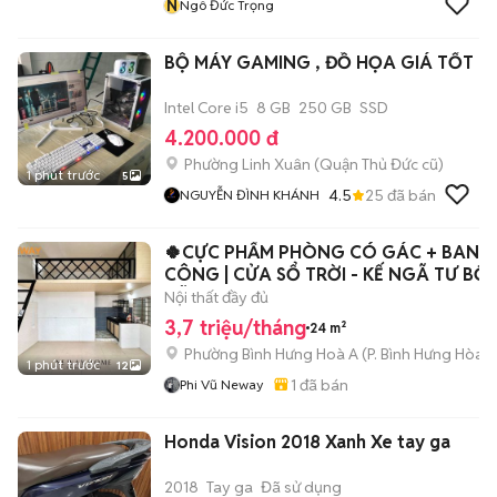
N
Ngô Đức Trọng
BỘ MÁY GAMING , ĐỒ HỌA GIÁ TỐT
Intel Core i5
8 GB
250 GB
SSD
4.200.000 đ
Phường Linh Xuân (Quận Thủ Đức cũ)
1 phút trước
5
4.5
25
đã bán
NGUYỄN ĐÌNH KHÁNH
🍀CỰC PHẨM PHÒNG CÓ GÁC + BAN
CÔNG | CỬA SỔ TRỜI - KẾ NGÃ TƯ BỐ
XÃ
Nội thất đầy đủ
3,7 triệu/tháng
24 m²
Phường Bình Hưng Hoà A
(
P. Bình Hưng Hòa
m
1 phút trước
12
1
đã bán
Phi Vũ Neway
Honda Vision 2018 Xanh Xe tay ga
2018
Tay ga
Đã sử dụng