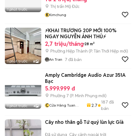
Thị trấn Mộ Đức
1 phút trước
K
Kimchung
⚡️KHAI TRƯƠNG 20P MỚI 100%
NGAY NGUYỄN ẢNH THỦ⚡️
2,7 triệu/tháng
28 m²
Phường Hiệp Thành
(
P. Tân Thới Hiệp
mới)
7
đã bán
An Tran
1 phút trước
8
Amply Cambridge Audio Azur 351A
Bạc
5.999.999 đ
Phường 7
(
P. Minh Phụng
mới)
187
đã
C
2.7
Cửa Hàng Tuan
1 phút trước
4
bán
Nghia
Cây nho thân gỗ Tứ quý lùn lực Già
Đã sử dụng
Cây cảnh ngoài trời