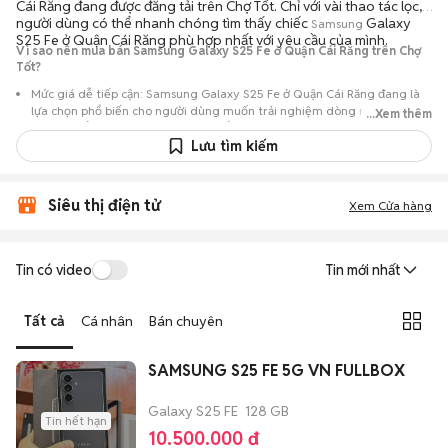
Cái Răng đang được đăng tải trên Chợ Tốt. Chỉ với vài thao tác lọc,
người dùng có thể nhanh chóng tìm thấy chiếc
Galaxy
Samsung
S25 Fe ở Quận Cái Răng phù hợp nhất với yêu cầu của mình.
Vì sao nên mua bán Samsung Galaxy S25 Fe ở Quận Cái Răng trên Chợ
Tốt?
Mức giá dễ tiếp cận: Samsung Galaxy S25 Fe ở Quận Cái Răng đang là
lựa chọn phổ biến cho người dùng muốn trải nghiệm dòng máy này với
...Xem thêm
chi phí thấp hơn so với khi mới ra mắt.
Lưu tìm kiếm
Nguồn cung phong phú: Dễ dàng tìm thấy
Samsung
Galaxy S25 Fe ở
Quận Cái Răng từ nhiều cá nhân muốn lên đời máy, mang đến đa dạng
sự lựa chọn về tình trạng bảo hành, hình thức máy và màu sắc.
Siêu thị điện tử
Xem Cửa hàng
Giao dịch minh bạch: Việc gặp gỡ trực tiếp giúp người mua
đánh giá chính xác hiệu năng thực tế của máy so với mô tả trên
tin đăng.
Tin có video
Tin mới nhất
Mua bán linh hoạt: Hai bên có thể chủ động thỏa thuận giá cả và
địa điểm giao nhận, chốt giao dịch nhanh chóng khi đạt được
Tất cả
Cá nhân
Bán chuyên
tiếng nói chung.
SAMSUNG S25 FE 5G VN FULLBOX
Galaxy S25 FE
128 GB
Tin hết hạn
10.500.000 đ