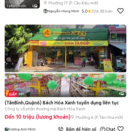
Phường 17
(
P. Cầu Kiệu
mới)
1 phút trước
5
5.0
206
đã bán
Nguyễn Hùng Minh
Tin nổi bật
4
(TânBình,Quận6) Bách Hóa Xanh tuyển dụng liên tục
Công ty cổ phần thương mại Bách Hóa Xanh
Đến 10 triệu (lương khoán)
Phường 6
(
P. Tân Hòa
mới)
Bấm để hiện số
Chat
Vương Anh Minh