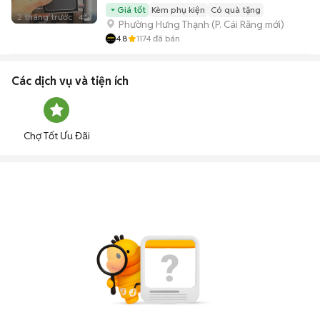
Giá tốt
Kèm phụ kiện
Có quà tặng
2 tháng trước
4
Phường Hưng Thạnh
(
P. Cái Răng
mới)
4.8
1174
đã bán
Các dịch vụ và tiện ích
Chợ Tốt Ưu Đãi