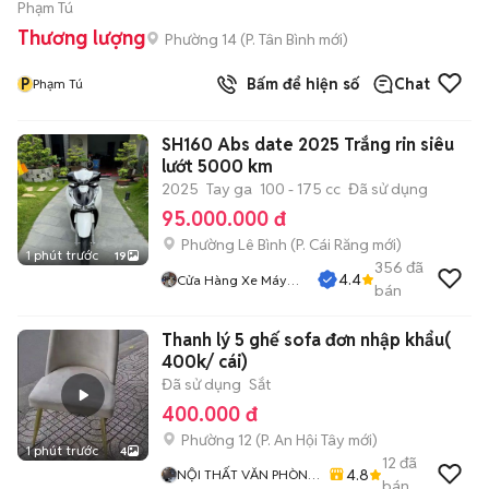
Phạm Tú
Thương lượng
Phường 14
(
P. Tân Bình
mới)
P
Bấm để hiện số
Chat
Phạm Tú
SH160 Abs date 2025 Trắng rin siêu
lướt 5000 km
2025
Tay ga
100 - 175 cc
Đã sử dụng
95.000.000 đ
Phường Lê Bình
(
P. Cái Răng
mới)
1 phút trước
19
356
đã
4.4
Cửa Hàng Xe Máy
bán
Quang Sang
Thanh lý 5 ghế sofa đơn nhập khẩu(
400k/ cái)
Đã sử dụng
Sắt
400.000 đ
Phường 12
(
P. An Hội Tây
mới)
1 phút trước
4
12
đã
4.8
NỘI THẤT VĂN PHÒNG
bán