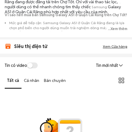
Răng đang được đăng tải trên Chợ Tốt. Chỉ với vài thao tác lọc,
người dùng có thể nhanh chóng tìm thấy chiếc
Galaxy
Samsung
A51 ở Quận Cái Răng phù hợp nhất với yêu cầu của mình.
Vì sao nên mua bán Samsung Galaxy A51 ở Quận Cái Răng trên Chợ Tốt?
Mức giá dễ tiếp cận: Samsung Galaxy A51 ở Quận Cái Răng đang là lựa
chọn phổ biến cho người dùng muốn trải nghiệm dòng máy này với chi
...Xem thêm
phí thấp hơn so với khi mới ra mắt.
Nguồn cung phong phú: Dễ dàng tìm thấy
Samsung
Galaxy A51 ở Quận
Siêu thị điện tử
Cái Răng từ nhiều cá nhân muốn lên đời máy, mang đến đa dạng sự lựa
Xem Cửa hàng
chọn về tình trạng bảo hành, hình thức máy và màu sắc.
Giao dịch minh bạch: Việc gặp gỡ trực tiếp giúp người mua
Tin có video
Tin mới nhất
đánh giá chính xác hiệu năng thực tế của máy so với mô tả trên
tin đăng.
Tất cả
Cá nhân
Bán chuyên
Mua bán linh hoạt: Hai bên có thể chủ động thỏa thuận giá cả và
địa điểm giao nhận, chốt giao dịch nhanh chóng khi đạt được
tiếng nói chung.