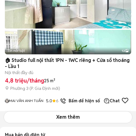
Tin nổi bật
12
+
2
🏠 Studio full nội thất 1PN - 1WC riêng + Cửa sổ thoáng
- Lầu 1
Nội thất đầy đủ
4,8 triệu/tháng
25 m²
Phường 3
(
P. Gia Định
mới)
5.0
6
đã bán
Bấm để hiện số
Chat
MAI VĂN ANH TUẤN
Xem thêm
Mua bán đồ điện tử