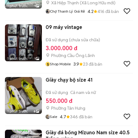
Xã Hiệp Thạnh
(
Xã Long Hữu
mới)
1 phút trước
1
4.2
416
đã bán
Chợ Thanh Lý Giá Rẽ
09 máy vintage
Đã sử dụng (chưa sửa chữa)
3.000.000 đ
Phường Cầu Ông Lãnh
1 phút trước
1
s
3.9
23
đã bán
Shop Mobile
Giày chạy bộ size 41
Đã sử dụng
Cả nam và nữ
550.000 đ
Phường Tân Hưng
1 phút trước
6
4.7
346
đã bán
Sale
Giày đá bóng Mizuno Nam size 40.5