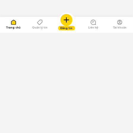
Trang chủ
Quản lý tin
Liên hệ
Tài khoản
Đăng tin
109.000 Bình chọn
Tải ứng dụng Chợ Tốt
Về Chợ Tốt
Quy chế sàn
Chính sách bảo mật
Giải quyết tranh chấp
CÔNG TY TNHH CHỢ TỐT - Người đại diện theo pháp luật:
Nguyễn Trọng Tấn; GPDKKD: 0312120782 do Sở KH & ĐT TP.HCM cấp ngày
11/01/2013;
GPMXH: 185/GP-BTTTT do Bộ Thông tin và Truyền thông