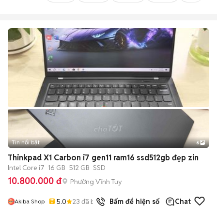
Tin nổi bật
6
+
2
Thinkpad X1 Carbon i7 gen11 ram16 ssd512gb đẹp zin
Intel Core i7
16 GB
512 GB
SSD
10.800.000 đ
Phường Vĩnh Tuy
5.0
23
đã bán
Bấm để hiện số
Chat
Akiba Shop