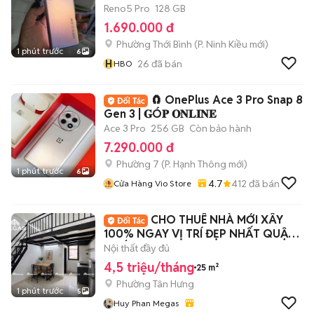
Reno5 Pro
128 GB
1.690.000 đ
Phường Thới Bình
(
P. Ninh Kiều
mới)
1 phút trước
6
H
26
đã bán
HBO
🧲 OnePlus Ace 3 Pro Snap 8
Gen 3 | 𝐆Ó𝐏 𝐎𝐍𝐋𝐈𝐍𝐄
Ace 3 Pro
256 GB
Còn bảo hành
7.290.000 đ
Phường 7
(
P. Hạnh Thông
mới)
1 phút trước
6
4.7
412
đã bán
Cửa Hàng Vio Store
CHO THUÊ NHÀ MỚI XÂY
100% NGAY VỊ TRÍ ĐẸP NHẤT QUẬN
7 KẾ TDTU, LOTTE
Nội thất đầy đủ
4,5 triệu/tháng
25 m²
Phường Tân Hưng
1 phút trước
5
Huy Phan Megas