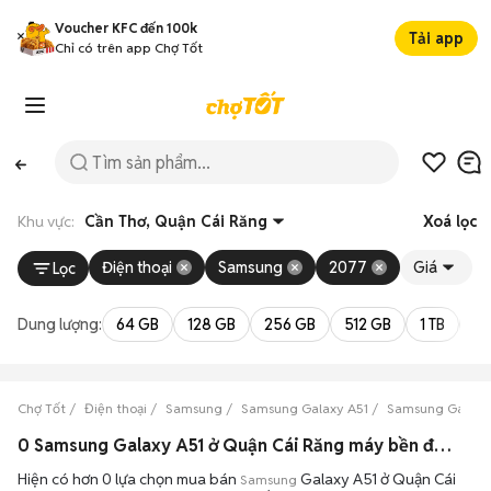
Voucher KFC đến 100k
Tải app
Chỉ có trên app Chợ Tốt
Khu vực:
Cần Thơ, Quận Cái Răng
Xoá lọc
Điện thoại
Samsung
2077
Giá
Lọc
Dung lượng:
64 GB
128 GB
256 GB
512 GB
1 TB
2 
Chợ Tốt
Điện thoại
Samsung
Samsung Galaxy A51
Samsung Galaxy 
0 Samsung Galaxy A51 ở Quận Cái Răng máy bền đẹp đang bán 08/2026
Hiện có hơn 0 lựa chọn mua bán
Galaxy A51 ở Quận Cái
Samsung