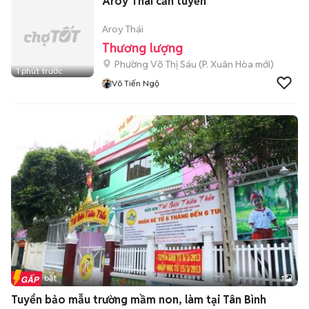
Aroy Thái cần tuyển
Aroy Thái
Thương lượng
Phường Võ Thị Sáu
(
P. Xuân Hòa
mới)
1 phút trước
Võ Tiến Ngộ
Tin nổi bật
1
Tuyển bảo mẫu trường mầm non, làm tại Tân Bình