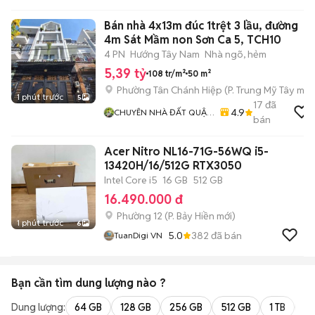
Bán nhà 4x13m đúc 1trệt 3 lầu, đường
4m Sát Mầm non Sơn Ca 5, TCH10
4 PN
Hướng Tây Nam
Nhà ngõ, hẻm
5,39 tỷ
108 tr/m²
50 m²
Phường Tân Chánh Hiệp
(
P. Trung Mỹ Tây
mới
1 phút trước
5
17
đã
4.9
CHUYÊN NHÀ ĐẤT QUẬN
bán
12
Acer Nitro NL16-71G-56WQ i5-
13420H/16/512G RTX3050
Intel Core i5
16 GB
512 GB
16.490.000 đ
Phường 12
(
P. Bảy Hiền
mới)
1 phút trước
6
5.0
382
đã bán
TuanDigi VN
Bạn cần tìm
dung lượng
nào ?
Dung lượng:
64 GB
128 GB
256 GB
512 GB
1 TB
2 