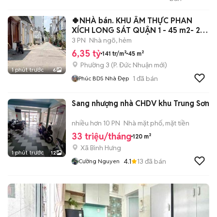
THANH THÚY
🍀NHÀ bán. KHU ÂM THỰC PHAN
XÍCH LONG SÁT QUẬN 1 - 45 m2- 2
Tầng BTCT
3 PN
Nhà ngõ, hẻm
6,35 tỷ
141 tr/m²
45 m²
Phường 3
(
P. Đức Nhuận
mới)
1 phút trước
6
1
đã bán
Phúc BDS Nhà Đẹp
Sang nhượng nhà CHDV khu Trung Sơn
nhiều hơn 10 PN
Nhà mặt phố, mặt tiền
33 triệu/tháng
120 m²
Xã Bình Hưng
1 phút trước
12
4.1
13
đã bán
Cường Nguyen