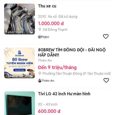
Thu xe cu
2010
Xe số
Đã sử dụng
1.000.000 đ
Xã Đông Thạnh
1 phút trước
1
Ngọc
80BREW TÌM ĐỒNG ĐỘI - ĐÃI NGỘ
HẤP DẪN!!!
Thiên An
Đến 9 triệu/tháng
Phường Tân Thuận Đông
(
P. Tân Thuận
mới)
1 phút trước
1
Thiên An
Tivi LG 42 inch Hư màn hình
32 – 43 inch
600.000 đ