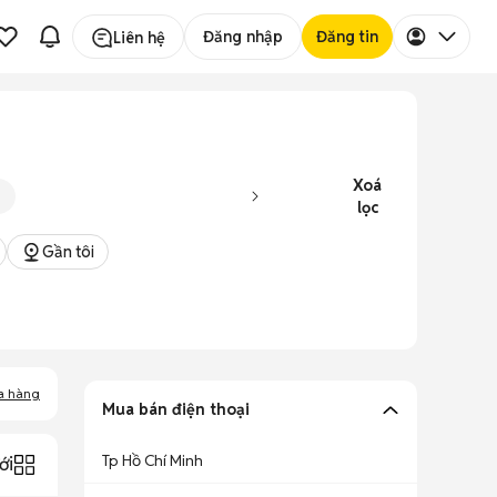
Đăng nhập
Đăng tin
Liên hệ
Xoá
lọc
Gần tôi
a hàng
Mua bán điện thoại
Tp Hồ Chí Minh
ới