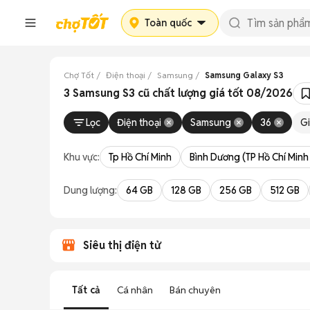
Toàn quốc
Chợ Tốt
Điện thoại
Samsung
Samsung Galaxy S3
3 Samsung S3 cũ chất lượng giá tốt 08/2026
Lọc
Điện thoại
Samsung
36
G
Khu vực:
Tp Hồ Chí Minh
Bình Dương (TP Hồ Chí Minh
Dung lượng:
64 GB
128 GB
256 GB
512 GB
Siêu thị điện tử
Tất cả
Cá nhân
Bán chuyên