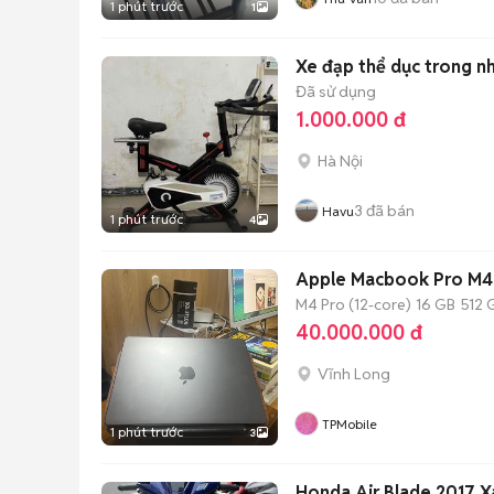
1 phút trước
1
Xe đạp thể dục trong n
Đã sử dụng
1.000.000 đ
Hà Nội
3
đã bán
Havu
1 phút trước
4
Apple Macbook Pro M4 
M4 Pro (12-core)
16 GB
512 
40.000.000 đ
Vĩnh Long
TPMobile
1 phút trước
3
Honda Air Blade 2017 X