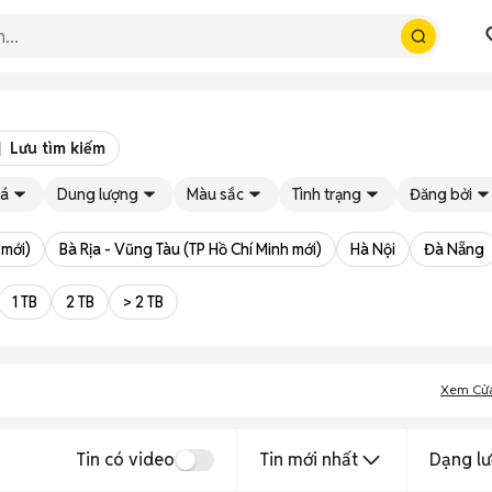
Lưu tìm kiếm
iá
Dung lượng
Màu sắc
Tình trạng
Đăng bởi
 mới)
Bà Rịa - Vũng Tàu (TP Hồ Chí Minh mới)
Hà Nội
Đà Nẵng
1 TB
2 TB
> 2 TB
Xem Cử
Tin có video
Tin mới nhất
Dạng lư