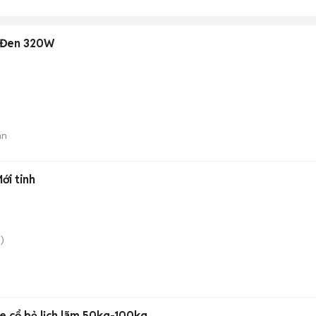
 Đen 320W
án
ới tinh
)
e cổ bẻ lịch lãm 50kg-100kg