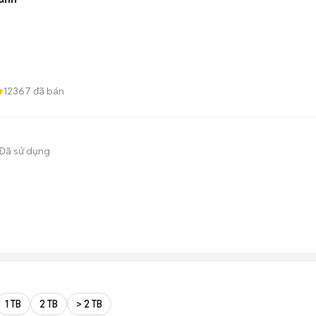
12367
đã bán
Đã sử dụng
1 TB
2 TB
> 2 TB