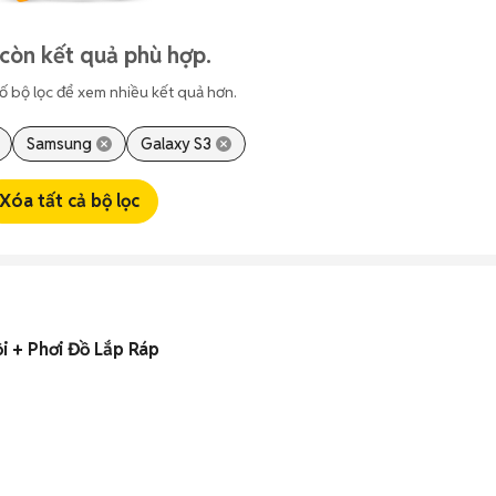
còn kết quả phù hợp.
ố bộ lọc để xem nhiều kết quả hơn.
Samsung
Galaxy S3
Xóa tất cả bộ lọc
i + Phơi Đồ Lắp Ráp