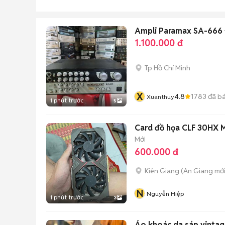
Ampli Paramax SA-666
1.100.000 đ
Tp Hồ Chí Minh
X
4.8
1783
đã b
Xuanthuy
1 phút trước
5
Card đồ họa CLF 30HX M
Mới
600.000 đ
Kiên Giang
(
An Giang
mới
N
Nguyễn Hiệp
1 phút trước
3
Áo khoác da sáp vintag