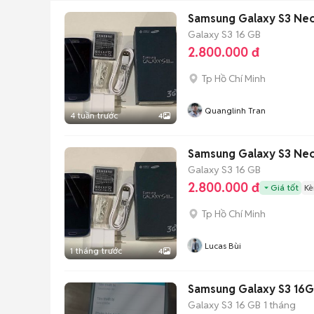
Samsung Galaxy S3 Ne
Galaxy S3
16 GB
2.800.000 đ
Tp Hồ Chí Minh
Quanglinh Tran
4 tuần trước
4
Samsung Galaxy S3 Ne
Galaxy S3
16 GB
2.800.000 đ
Giá tốt
Kè
Tp Hồ Chí Minh
Lucas Bùi
1 tháng trước
4
Samsung Galaxy S3 16G
Galaxy S3
16 GB
1 tháng