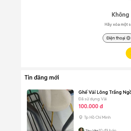
Không 
Hãy xóa một s
Điện thoại
Tin đăng mới
Ghế Vải Lông Trắng Ngồ
Đã sử dụng
Vải
100.000 đ
Tp Hồ Chí Minh
10
đã bán
Thu Vân