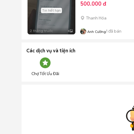
500.000 đ
Tin hết hạn
Thanh Hóa
2 tháng trước
1
đã bán
4
Anh Cường
Các dịch vụ và tiện ích
Chợ Tốt Ưu Đãi