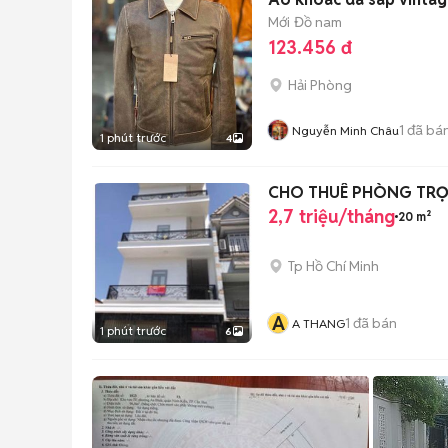
Mới
Đồ nam
123.456 đ
Hải Phòng
1
đã bá
Nguyễn Minh Châu
1 phút trước
4
CHO THUÊ PHÒNG TRỌ 
2,7 triệu/tháng
20 m²
Tp Hồ Chí Minh
A
1
đã bán
A THANG
1 phút trước
6