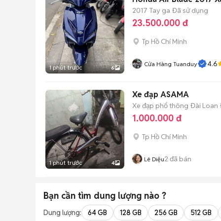
2017
Tay ga
Đã sử dụng
23.500.000 đ
Tp Hồ Chí Minh
4.6
Cửa Hàng Tuanduy
1 phút trước
6
Xe đạp ASAMA
Xe đạp phổ thông
Đài Loan
1.000.000 đ
Tp Hồ Chí Minh
2
đã bán
Lê Diệu
1 phút trước
4
Bạn cần tìm
dung lượng
nào ?
Dung lượng:
64 GB
128 GB
256 GB
512 GB