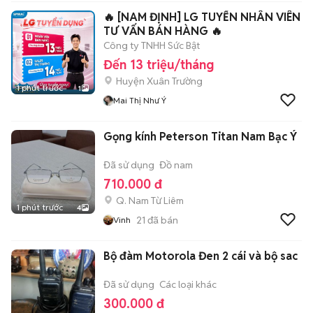
🔥 [NAM ĐỊNH] LG TUYỂN NHÂN VIÊN
TƯ VẤN BÁN HÀNG 🔥
Công ty TNHH Sức Bật
Đến 13 triệu/tháng
Huyện Xuân Trường
1 phút trước
1
Mai Thị Như Ý
Gọng kính Peterson Titan Nam Bạc Ý
Đã sử dụng
Đồ nam
710.000 đ
Q. Nam Từ Liêm
1 phút trước
4
21
đã bán
Vinh
Bộ đàm Motorola Đen 2 cái và bộ sac
Đã sử dụng
Các loại khác
300.000 đ