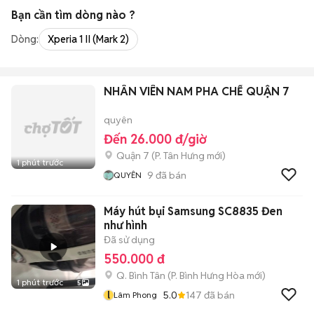
Bạn cần tìm
dòng
nào ?
Dòng:
Xperia 1 II (Mark 2)
NHÂN VIÊN NAM PHA CHẾ QUẬN 7
quyên
Đến 26.000 đ/giờ
Quận 7
(
P. Tân Hưng
mới)
1 phút trước
9
đã bán
QUYÊN
Máy hút bụi Samsung SC8835 Đen
như hình
Đã sử dụng
550.000 đ
Q. Bình Tân
(
P. Bình Hưng Hòa
mới)
1 phút trước
5
l
5.0
147
đã bán
Lâm Phong