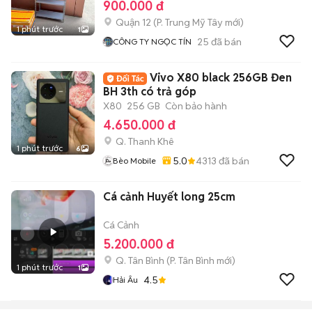
900.000 đ
Quận 12
(
P. Trung Mỹ Tây
mới)
1 phút trước
1
25
đã bán
CÔNG TY NGỌC TÍN
Vivo X80 black 256GB Đen
BH 3th có trả góp
X80
256 GB
Còn bảo hành
4.650.000 đ
Q. Thanh Khê
1 phút trước
6
5.0
4313
đã bán
Bèo Mobile
Cá cảnh Huyết long 25cm
Cá Cảnh
5.200.000 đ
Q. Tân Bình
(
P. Tân Bình
mới)
1 phút trước
1
4.5
Hải Âu