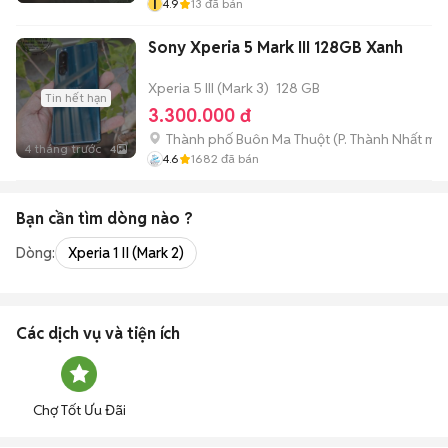
T
4.9
13
đã bán
Sony Xperia 5 Mark III 128GB Xanh
Xperia 5 III (Mark 3)
128 GB
Tin hết hạn
3.300.000 đ
Thành phố Buôn Ma Thuột
(
P. Thành Nhất
mới
4 tháng trước
4
4.6
1682
đã bán
Bạn cần tìm
dòng
nào ?
Dòng:
Xperia 1 II (Mark 2)
Các dịch vụ và tiện ích
Chợ Tốt Ưu Đãi