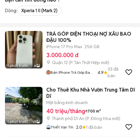
Dòng:
Xperia 1 II (Mark 2)
TRẢ GÓP ĐIỆN THOẠI NỢ XẤU BAO
ĐẬU 100%
iPhone 17 Pro Max
256 GB
3.000.000 đ
Quận 12
(
P. Tân Thới Hiệp
mới)
1 phút trước
6
33
đã
4.9
Bán IPhone Trả Góp Bao
bán
Nợ Xấu
Cho Thuê Khu Nhà Vườn Trung Tâm Dĩ
Dĩ
Mặt bằng kinh doanh
40 triệu/tháng
1700 m²
Thành phố Dĩ An
(
P. Đông Hòa
mới)
1 phút trước
10
2.0
1
đã bán
Thiết Vạn Tín