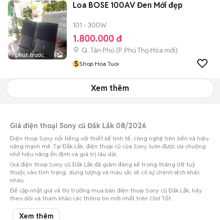
Loa BOSE 100AV Đen Mới đẹp
101 - 300W
1.800.000 đ
Q. Tân Phú
(
P. Phú Thọ Hòa
mới)
1 phút trước
5
S
Shop Hoa Tuoi
Xem thêm
Giá điện thoại Sony cũ Đắk Lắk 08/2026
Điện thoại Sony nổi tiếng với thiết kế tinh tế, công nghệ tiên tiến và hiệu
năng mạnh mẽ. Tại Đắk Lắk, điện thoại cũ của Sony luôn được ưa chuộng
nhờ hiệu năng ổn định và giá trị lâu dài.
Giá điện thoại Sony cũ Đắk Lắk đã giảm đáng kể trong tháng 08 tuỳ
thuộc vào tình trạng, dung lượng và màu sắc sẽ có sự chênh lệch khác
nhau.
Để cập nhật giá và thị trường mua bán điện thoại Sony cũ Đắk Lắk, hãy
theo dõi và tham khảo các thông tin mới nhất trên Chợ Tốt.
Lưu ý:
Mức giá dựa trên các tin đăng tại Chợ Tốt, chỉ mang tính chất tham
Xem thêm
khảo. Giá điện thoại Sony cũ Đắk Lắk sẽ phụ thuộc vào tình trạng, phiên