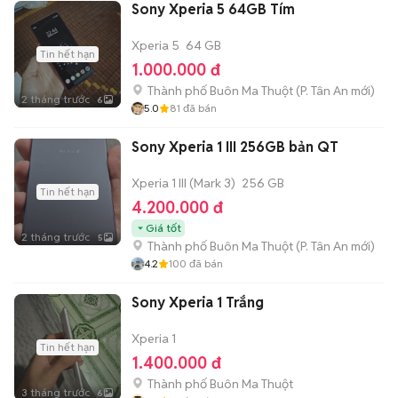
Sony Xperia 5 64GB Tím
Xperia 5
64 GB
Tin hết hạn
1.000.000 đ
Thành phố Buôn Ma Thuột
(
P. Tân An
mới)
2 tháng trước
6
5.0
81
đã bán
Sony Xperia 1 III 256GB bản QT
Xperia 1 III (Mark 3)
256 GB
Tin hết hạn
4.200.000 đ
Giá tốt
2 tháng trước
5
Thành phố Buôn Ma Thuột
(
P. Tân An
mới)
4.2
100
đã bán
Sony Xperia 1 Trắng
Xperia 1
Tin hết hạn
1.400.000 đ
Thành phố Buôn Ma Thuột
3 tháng trước
6