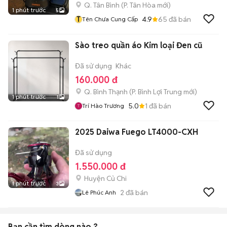
Q. Tân Bình
(
P. Tân Hòa
mới)
1 phút trước
5
T
4.9
65
đã bán
Tên Chưa Cung Cấp
Sào treo quần áo Kim loại Đen cũ
Đã sử dụng
Khác
160.000 đ
Q. Bình Thạnh
(
P. Bình Lợi Trung
mới)
1 phút trước
1
5.0
1
đã bán
Trí Hào Trương
2025 Daiwa Fuego LT4000-CXH
Đã sử dụng
1.550.000 đ
Huyện Củ Chi
1 phút trước
3
2
đã bán
Lê Phúc Anh
Bạn cần tìm
dòng
nào ?