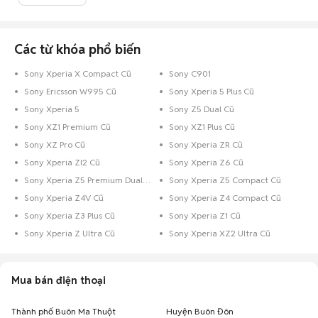
bản và các thoả thuận khi mua bán.
Mua bán điện thoại Sony cũ Đắk Lắk
Các từ khóa phổ biến
Chợ Tốt có 5 tin đăng bán, mua điện thoại Sony cũ tại Đắk Lắk với nhiều
khoảng giá giúp người dùng dễ dàng tìm kiếm và so sánh giá cả.
Sony Xperia X Compact Cũ
Sony C901
Chợ Tốt - Nơi mua bán điện thoại Sony cũ Đắk Lắk giá tốt nhất!
Sony Ericsson W995 Cũ
Sony Xperia 5 Plus Cũ
Sony Xperia 5
Sony Z5 Dual Cũ
Sony XZ1 Premium Cũ
Sony XZ1 Plus Cũ
Sony XZ Pro Cũ
Sony Xperia ZR Cũ
Sony Xperia Zl2 Cũ
Sony Xperia Z6 Cũ
Sony Xperia Z5 Premium Dual Cũ
Sony Xperia Z5 Compact Cũ
Sony Xperia Z4V Cũ
Sony Xperia Z4 Compact Cũ
Sony Xperia Z3 Plus Cũ
Sony Xperia Z1 Cũ
Sony Xperia Z Ultra Cũ
Sony Xperia XZ2 Ultra Cũ
Mua bán điện thoại
Thành phố Buôn Ma Thuột
Huyện Buôn Đôn