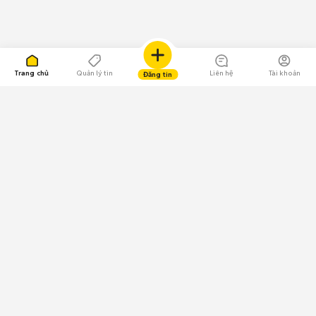
Trang chủ
Quản lý tin
Liên hệ
Tài khoản
Đăng tin
109.000 Bình chọn
Tải ứng dụng Chợ Tốt
Về Chợ Tốt
Quy chế sàn
Chính sách bảo mật
Giải quyết tranh chấp
CÔNG TY TNHH CHỢ TỐT - Người đại diện theo pháp luật:
Nguyễn Trọng Tấn; GPDKKD: 0312120782 do Sở KH & ĐT TP.HCM cấp ngày
11/01/2013;