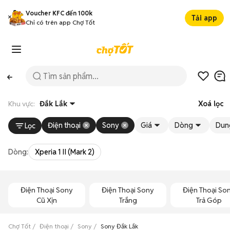
Voucher KFC đến 100k
Tải app
Chỉ có trên app Chợ Tốt
Khu vực:
Đắk Lắk
Xoá lọc
Điện thoại
Sony
Giá
Dòng
Dun
Lọc
Dòng:
Xperia 1 II (Mark 2)
Điện Thoại Sony
Điện Thoại Sony
Điện Thoại So
Cũ Xịn
Trắng
Trả Góp
Chợ Tốt
Điện thoại
Sony
Sony Đắk Lắk