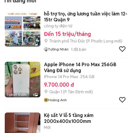
Tin đăng mới
hỗ trợ trọ, ứng lương tuần việc làm 12-
15tr Quận 9
công ty điện tử
Đến 15 triệu/tháng
Thành phố Thủ Đức
(
P. Phước Long
mới)
1 phút trước
6
1
đã bán
Tường Nhân
Apple iPhone 14 Pro Max 256GB
Vàng Đã sử dụng
iPhone 14 Pro Max
256 GB
9.700.000 đ
Quận 1
(
P. Tân Định
mới)
1 phút trước
3
H
Hoàng Anh
Kệ sắt V lỗ 5 tầng xám
2000x400x1000mm
Mới