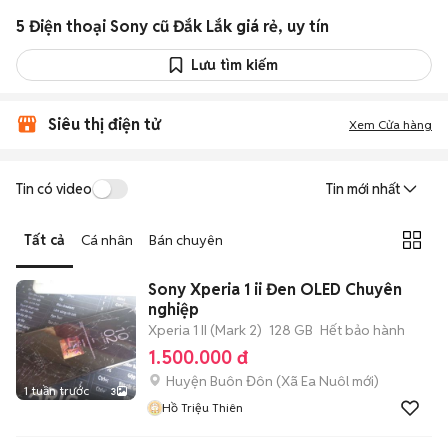
5 Điện thoại Sony cũ Đắk Lắk giá rẻ, uy tín
Lưu tìm kiếm
Siêu thị điện tử
Xem Cửa hàng
Tin có video
Tin mới nhất
Tất cả
Cá nhân
Bán chuyên
Sony Xperia 1 ii Đen OLED Chuyên
nghiệp
Xperia 1 II (Mark 2)
128 GB
Hết bảo hành
1.500.000 đ
Huyện Buôn Đôn
(
Xã Ea Nuôl
mới)
1 tuần trước
3
Hồ Triệu Thiên