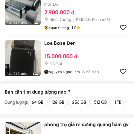
Mới
Da
2.900.000 đ
Bình Dương
(
TP Hồ Chí Minh
mới)
1 phút trước
1
X
1.0
Xuân Cương
Loa Bose Đen
15.000.000 đ
Hà Nội
6
đã bán
Nguyên Ngọc Lâm
1 phút trước
5
Bạn cần tìm
dung lượng
nào ?
Dung lượng:
64 GB
128 GB
256 GB
512 GB
1 TB
2 
phong trọ giá rẻ dương quang hàm gv