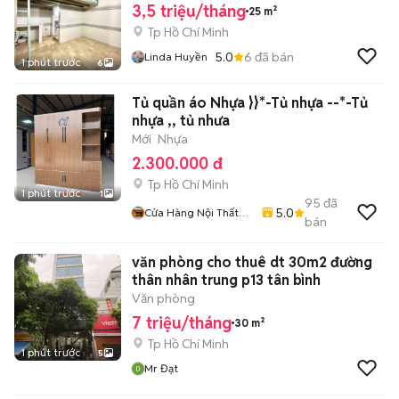
3,5 triệu/tháng
25 m²
Tp Hồ Chí Minh
5.0
6
đã bán
Linda Huyền
1 phút trước
6
Tủ quần áo Nhựa }}*-Tủ nhựa --*-Tủ
nhựa ,, tủ nhưa
Mới
Nhựa
2.300.000 đ
Tp Hồ Chí Minh
1 phút trước
1
95
đã
5.0
Cửa Hàng Nội Thất
bán
Đồ Gỗ
văn phòng cho thuê dt 30m2 đường
thân nhân trung p13 tân bình
Văn phòng
7 triệu/tháng
30 m²
Tp Hồ Chí Minh
1 phút trước
5
Mr Đạt