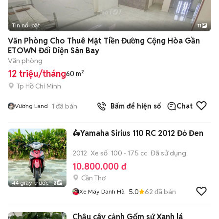
Tin nổi bật
11
+
2
Văn Phòng Cho Thuê Mặt Tiền Đường Cộng Hòa Gần
ETOWN Đối Diện Sân Bay
Văn phòng
12 triệu/tháng
60 m²
Tp Hồ Chí Minh
1
đã bán
Bấm để hiện số
Chat
Vương Land
🛵Yamaha Sirius 110 RC 2012 Đỏ Đen
2012
Xe số
100 - 175 cc
Đã sử dụng
10.800.000 đ
Cần Thơ
44 giây trước
8
5.0
62
đã bán
Xe Máy Danh Hà
Chậu cây cảnh Gốm sứ Xanh lá