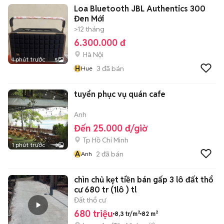
Loa Bluetooth JBL Authentics 300
Đen Mới
>12 tháng
6.300.000 đ
Hà Nội
1 phút trước
5
H
3
đã bán
Hue
tuyển phục vụ quán cafe
Anh
Đến 25.000 đ/giờ
Tp Hồ Chí Minh
1 phút trước
3
A
2
đã bán
Anh
chìn chủ kẹt tiền bán gấp 3 lô đất thổ
cư 680 tr (1lô ) tl
Đất thổ cư
680 triệu
8,3 tr/m²
82 m²