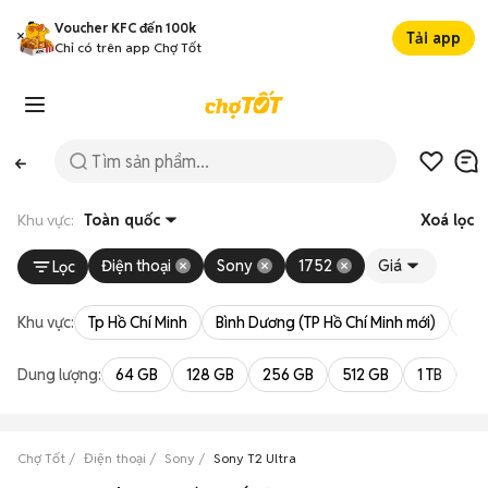
Voucher KFC đến 100k
Tải app
Chỉ có trên app Chợ Tốt
Khu vực:
Toàn quốc
Xoá lọc
Điện thoại
Sony
1752
Giá
Lọc
Khu vực:
Tp Hồ Chí Minh
Bình Dương (TP Hồ Chí Minh mới)
Bà 
Dung lượng:
64 GB
128 GB
256 GB
512 GB
1 TB
2 
Chợ Tốt
Điện thoại
Sony
Sony T2 Ultra