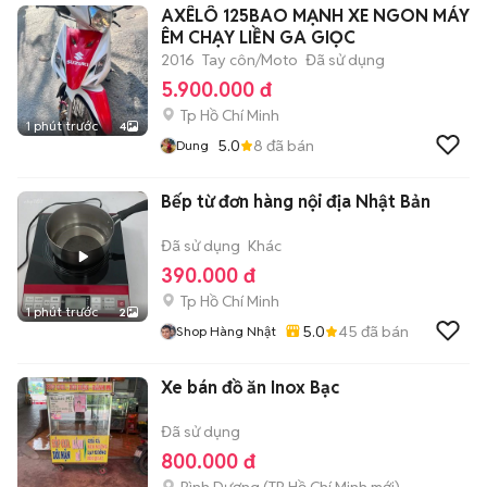
AXÊLÔ 125BAO MẠNH XE NGON MÁY
ÊM CHẠY LIỀN GA GIỌC
2016
Tay côn/Moto
Đã sử dụng
5.900.000 đ
Tp Hồ Chí Minh
1 phút trước
4
5.0
8
đã bán
Dung
Bếp từ đơn hàng nội địa Nhật Bản
Đã sử dụng
Khác
390.000 đ
Tp Hồ Chí Minh
1 phút trước
2
5.0
45
đã bán
Shop Hàng Nhật
Xe bán đồ ăn Inox Bạc
Đã sử dụng
800.000 đ