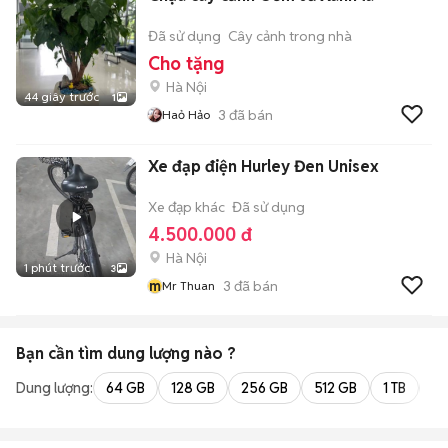
Đã sử dụng
Cây cảnh trong nhà
Cho tặng
Hà Nội
44 giây trước
1
3
đã bán
Haỏ Hảo
Xe đạp điện Hurley Đen Unisex
Xe đạp khác
Đã sử dụng
4.500.000 đ
Hà Nội
1 phút trước
3
m
3
đã bán
Mr Thuan
Bạn cần tìm
dung lượng
nào ?
Dung lượng:
64 GB
128 GB
256 GB
512 GB
1 TB
2 