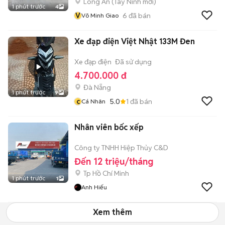
Long An
(
Tây Ninh
mới)
1 phút trước
4
V
6
đã bán
Võ Minh Giao
Xe đạp điện Việt Nhật 133M Đen
Xe đạp điện
Đã sử dụng
4.700.000 đ
Đà Nẵng
1 phút trước
9
c
5.0
1
đã bán
Cá Nhân
Nhân viên bốc xếp
Công ty TNHH Hiệp Thủy C&D
Đến 12 triệu/tháng
Tp Hồ Chí Minh
1 phút trước
1
Anh Hiếu
Xem thêm