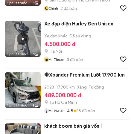
Bình Dương
(
TP Hồ Chí Minh
mới)
1 phút trước
1
C
2
đã bán
Chinh
Xe đạp điện Hurley Đen Unisex
Xe đạp khác
Đã sử dụng
4.500.000 đ
Hà Nội
1 phút trước
3
m
3
đã bán
Mr Thuan
🛑Xpander Premium Lướt 17.900 km
2023
17.900 km
Xăng
Tự động
489.000.000 đ
Tp Hồ Chí Minh
1 phút trước
18
4.8
18
đã bán
Mr Watch
khách boom bán giá vốn !