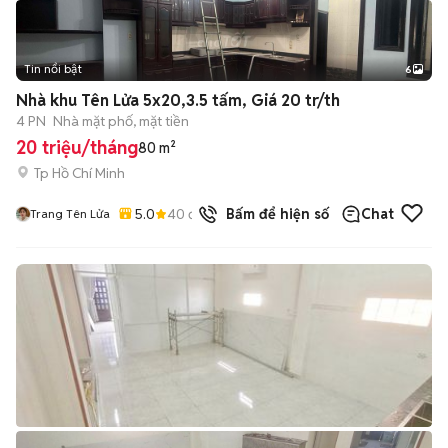
Tin nổi bật
6
+
2
Nhà khu Tên Lửa 5x20,3.5 tấm, Giá 20 tr/th
4 PN
Nhà mặt phố, mặt tiền
20 triệu/tháng
80 m²
Tp Hồ Chí Minh
5.0
40
đã bán
Bấm để hiện số
Chat
Trang Tên Lửa